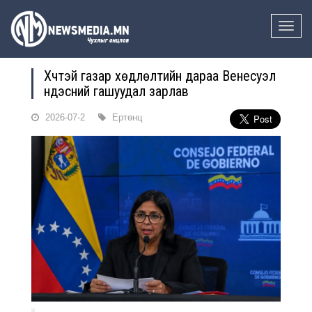
Toggle
naviga
Хүчтэй газар хөдлөлтийн дараа Венесуэл
үндэсний гашуудал зарлав
2026-07-2
Ертөнц