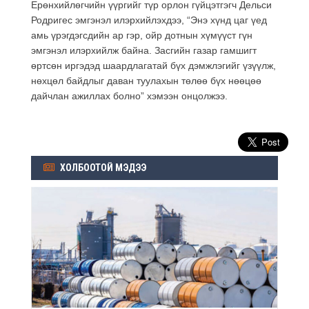
Ерөнхийлөгчийн үүргийг түр орлон гүйцэтгэгч Дельси
Родригес эмгэнэл илэрхийлэхдээ, “Энэ хүнд цаг үед
амь үрэгдэгсдийн ар гэр, ойр дотнын хүмүүст гүн
эмгэнэл илэрхийлж байна. Засгийн газар гамшигт
өртсөн иргэдэд шаардлагатай бүх дэмжлэгийг үзүүлж,
нөхцөл байдлыг даван туулахын төлөө бүх нөөцөө
дайчлан ажиллах болно” хэмээн онцолжээ.
ХОЛБООТОЙ МЭДЭЭ