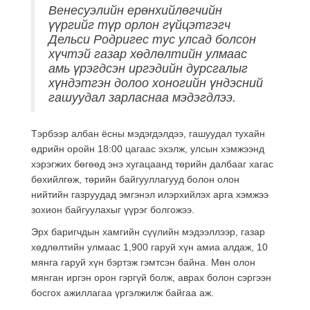
Венесуэлийн ерөнхийлөгчийн
үүргийг түр орлон гүйцэтгэгч
Дельси Родригес тус улсад болсон
хүчтэй газар хөдлөлтийн улмаас
амь үрэгдсэн иргэдийн дурсгалыг
хүндэтгэн долоо хоногийн үндэсний
гашуудал зарласнаа мэдэгдлээ.
Тэрбээр албан ёсны мэдэгдэлдээ, гашуудал тухайн
өдрийн оройн 18:00 цагаас эхэлж, улсын хэмжээнд
хэрэгжих бөгөөд энэ хугацаанд төрийн далбааг хагас
бөхийлгөж, төрийн байгууллагууд болон олон
нийтийн газруудад эмгэнэл илэрхийлэх арга хэмжээ
зохион байгуулахыг үүрэг болгожээ.
Эрх баригчдын хамгийн сүүлийн мэдээллээр, газар
хөдлөлтийн улмаас 1,900 гаруй хүн амиа алдаж, 10
мянга гаруй хүн бэртэж гэмтсэн байна. Мөн олон
мянган иргэн орон гэргүй болж, аврах болон сэргээн
босгох ажиллагаа үргэлжилж байгаа аж.