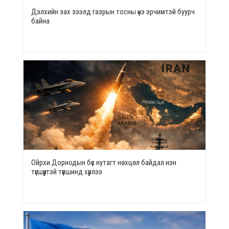
Дэлхийн зах зээлд газрын тосны үнэ эрчимтэй буурч
байна
Ойрхи Дорнодын бүс нутагт нөхцөл байдал нэн
түгшүүртэй түвшинд хүрлээ