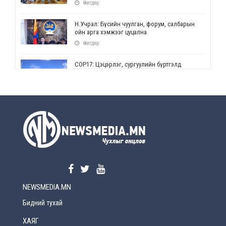
Өчигдөр
Н.Учрал: Бүсийн чуулган, форум, салбарын
ойн арга хэмжээг цуцална
Өчигдөр
СОР17: Цэцэрлэг, сургуулийн бүртгэлд
өөрчлөлт орно
Өчигдөр
УЕПГ: Биеэ үнэлэхийг зохион байгуулж, хүн
худалдаалсан хэргүүдийг шүүхэд
шилжүүлжээ
Өчигдөр
Өнөөдрийн онч үг
Өчигдөр
NEWSMEDIA.MN
Энэ сарын 15-наас эхлэн замын хөдөлгөөнд
өөрчлөлт орно
Бидний тухай
2026-08-4
ХАЯГ