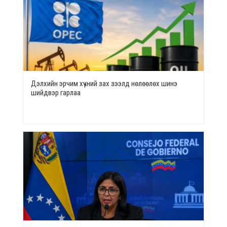
Дэлхийн эрчим хүчний зах зээлд нөлөөлөх шинэ
шийдвэр гарлаа