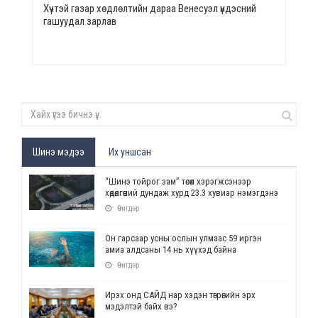
Хүчтэй газар хөдлөлтийн дараа Венесуэл үндэсний
гашуудал зарлав
Шинэ мэдээ
Их уншсан
“Шинэ тойрог зам” төсөл хэрэгжсэнээр
хөдөлгөөний дундаж хурд 23.3 хувиар нэмэгдэнэ
Өчигдөр
Он гарсаар усны ослын улмаас 59 иргэн
амиа алдсаны 14 нь хүүхэд байна
Өчигдөр
Ирэх онд САЙД нар хэдэн төгрөгийн эрх
мэдэлтэй байх вэ?