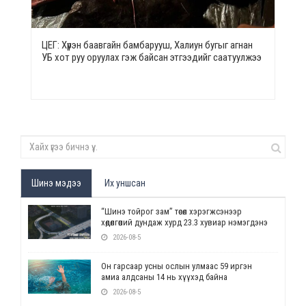
ЦЕГ: Хүрэн баавгайн бамбарууш, Халиун бугыг агнан
УБ хот руу оруулах гэж байсан этгээдийг саатуулжээ
Шинэ мэдээ
Их уншсан
“Шинэ тойрог зам” төсөл хэрэгжсэнээр
хөдөлгөөний дундаж хурд 23.3 хувиар нэмэгдэнэ
2026-08-5
Он гарсаар усны ослын улмаас 59 иргэн
амиа алдсаны 14 нь хүүхэд байна
2026-08-5