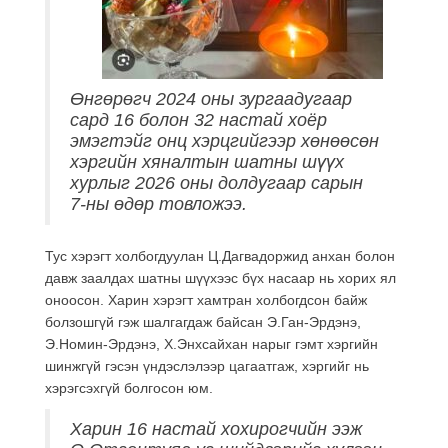
Өнгөрөгч 2024 оны зургаадугаар
сард 16 болон 32 настай хоёр
эмэгтэйг онц хэрцгийгээр хөнөөсөн
хэргийн хяналтын шатны шүүх
хурлыг 2026 оны долдугаар сарын
7-ны өдөр товложээ.
Тус хэрэгт холбогдуулан Ц.Дагвадоржид анхан болон
давж заалдах шатны шүүхээс бүх насаар нь хорих ял
оноосон. Харин хэрэгт хамтран холбогдсон байж
болзошгүй гэж шалгагдаж байсан Э.Ган-Эрдэнэ,
Э.Номин-Эрдэнэ, Х.Энхсайхан нарыг гэмт хэргийн
шинжгүй гэсэн үндэслэлээр цагаатгаж, хэргийг нь
хэрэгсэхгүй болгосон юм.
Харин 16 настай хохирогчийн ээж