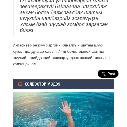
О.Отгонтуяа уг шийдвэрийг хүлээн
зөвшөөрөхгүй байгаагаа илэрхийлж,
анхан болон давж заалдах шатны
шүүхийн шийдвэрийг эсэргүүцэн
Улсын дээд шүүхэд гомдол гаргасан
билээ.
Ингэснээр энэхүү хэргийн хяналтын шатны шүүх
хурал долдугаар сарын 7-нд болж, өмнөх шатны
шүүхийн шийдвэрийг хэвээр үлдээх эсэхийг эцэслэн
хэлэлцэх юм.
ХОЛБООТОЙ МЭДЭЭ