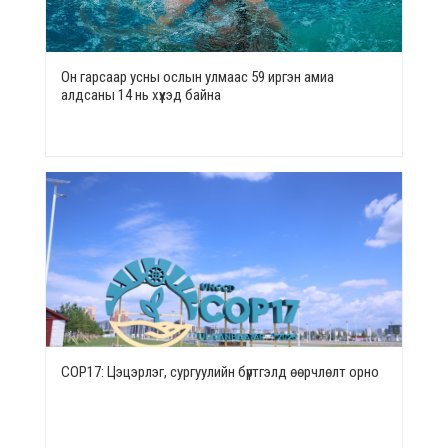
Он гарсаар усны ослын улмаас 59 иргэн амиа
алдсаны 14 нь хүүхэд байна
СОР17: Цэцэрлэг, сургуулийн бүртгэлд өөрчлөлт орно