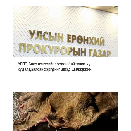
УЕПГ: Биеэ үнэлэхийг зохион байгуулж, хүн
худалдаалсан хэргүүдийг шүүхэд шилжүүлжээ