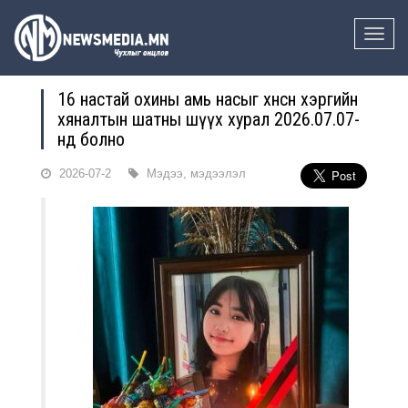
Toggle
naviga
16 настай охины амь насыг хөнөөсөн хэргийн
хяналтын шатны шүүх хурал 2026.07.07-
нд болно
2026-07-2
Мэдээ, мэдээлэл