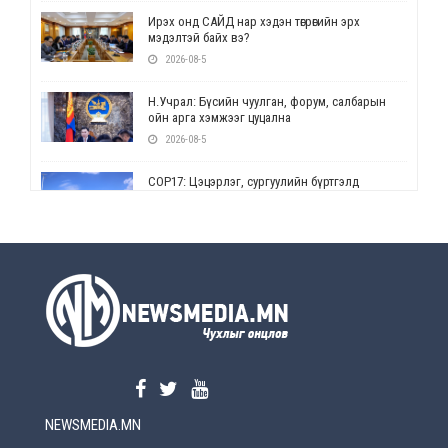
Ирэх онд САЙД нар хэдэн төгрөгийн эрх
мэдэлтэй байх вэ?
2026-08-5
Н.Учрал: Бүсийн чуулган, форум, салбарын
ойн арга хэмжээг цуцална
2026-08-5
СОР17: Цэцэрлэг, сургуулийн бүртгэлд
өөрчлөлт орно
2026-08-5
УЕПГ: Биеэ үнэлэхийг зохион байгуулж, хүн
худалдаалсан хэргүүдийг шүүхэд
шилжүүлжээ
2026-08-5
Өнөөдрийн онч үг
2026-08-5
NEWSMEDIA.MN
Энэ сарын 15-наас эхлэн замын хөдөлгөөнд
өөрчлөлт орно