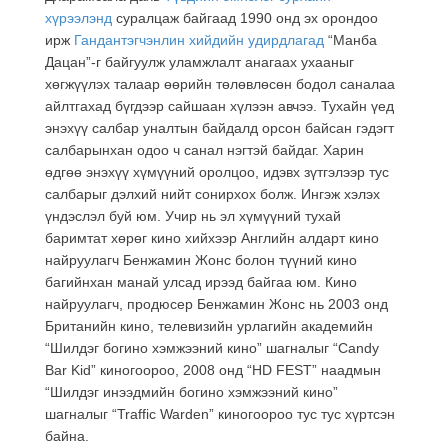
хүрээлэнд
суралцаж байгаад 1990 онд эх орондоо
ирж
Гандантэгчэнлин хийдийн удирдлагад
“Манба
Дацан”-г байгуулж уламжлалт анагаах ухааныг
хөгжүүлэх талаар өөрийн төлөвлөсөн бодол саналаа
айлтгахад бүгдээр сайшаан хүлээн авчээ. Тухайн үед
энэхүү салбар уналтын байдалд орсон байсан гэдэгт
салбарынхан одоо ч санал нэгтэй байдаг. Харин
өдгөө энэхүү хүмүүний оролцоо, идэвх зүтгэлээр тус
салбарыг дэлхий нийт сонирхох болж. Ингэж хэлэх
үндэслэл буй юм. Учир нь эл хүмүүний тухай
баримтат хөрөг кино хийхээр Английн алдарт кино
найруулагч Бенжамин Жонс болон түүний кино
багийнхан манай улсад ирээд байгаа юм. Кино
найруулагч, продюсер Бенжамин Жонс нь 2003 онд
Британийн кино, телевизийн урлагийн академийн
“Шилдэг богино хэмжээний кино” шагналыг “Candy
Bar Kid” киногоороо, 2008 онд “HD FEST” наадмын
“Шилдэг инээдмийн богино хэмжээний кино”
шагналыг “Traffic Warden” киногоороо тус тус хүртсэн
байна.