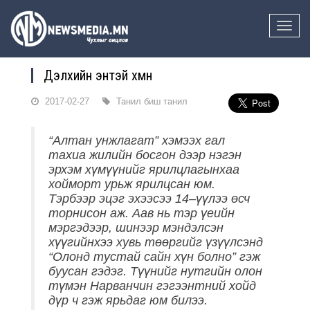
Toggle
naviga
Дэлхийн энтэй хүмүүн
2017-02-27
Танил биш танил
“Алтан унжлагат” хэмээх гал
тахиа жилийн босгон дээр нэгэн
эрхэм хүмүүнийг ярилцлагынхаа
хойморт урьж ярилцсан юм.
Тэрбээр э
цэг эхээсээ 14
–
үүлээ өсч
торнисон
аж
. Аав нь тэр үеийн
мэргэдээр, шинээр мэндэлсэн
хүүгийнхээ хувь төөргийг үзүүлсэнд
“Олонд тустай сайн хүн болно” гэж
буусан гэдэг.
Түүнийг н
утгийн олон
түмэн Нарванчин гэгээнтний хойд
дүр
ч
гэж ярьдаг
юм билээ
.