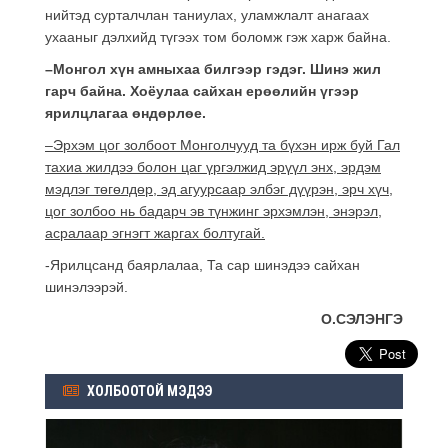
нийтэд сурталчлан таниулах, уламжлалт анагаах
ухааныг дэлхийд түгээх том боломж гэж харж байна.
–
Монгол хүн амныхаа билгээр гэдэг. Шинэ жил
гарч байна. Хоёулаа сайхан ерөөлийн үгээр
ярилцлагаа өндөрлөе.
–
Эрхэм цог золбоот Монголчууд та бүхэн ирж буй Гал
тахиа жилдээ болон цаг үргэлжид эрүүл энх, эрдэм
мэдлэг төгөлдөр, эд агуурсаар элбэг дүүрэн, эрч хүч,
цог золбоо нь бадарч эв түнжинг эрхэмлэн, энэрэл,
асралаар эгнэгт жаргах болтугай.
-Ярилцсанд баярлалаа, Та сар шинэдээ сайхан
шинэлээрэй.
О.СЭЛЭНГЭ
ХОЛБООТОЙ МЭДЭЭ