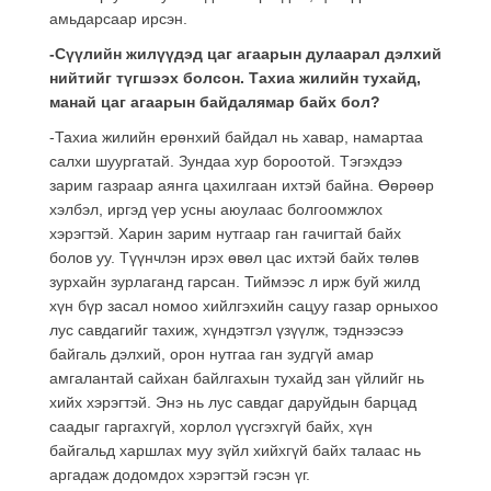
амьдарсаар ирсэн.
-Сүүлийн жилүүдэд цаг агаарын дулаарал дэлхий
нийтийг түгшээх болсон. Тахиа жилийн тухайд,
манай цаг агаарын байдалямар байх бол?
-Тахиа жилийн ерөнхий байдал нь хавар, намартаа
салхи шуургатай. Зундаа хур бороотой. Тэгэхдээ
зарим газраар аянга цахилгаан ихтэй байна. Өөрөөр
хэлбэл, иргэд үер усны аюулаас болгоомжлох
хэрэгтэй. Харин зарим нутгаар ган гачигтай байх
болов уу. Түүнчлэн ирэх өвөл цас ихтэй байх төлөв
зурхайн зурлаганд гарсан. Тиймээс л ирж буй жилд
хүн бүр засал номоо хийлгэхийн сацуу газар орныхоо
лус савдагийг тахиж, хүндэтгэл үзүүлж, тэднээсээ
байгаль дэлхий, орон нутгаа ган зудгүй амар
амгалантай сайхан байлгахын тухайд зан үйлийг нь
хийх хэрэгтэй. Энэ нь лус савдаг даруйдын барцад
саадыг гаргахгүй, хорлол үүсгэхгүй байх, хүн
байгальд харшлах муу зүйл хийхгүй байх талаас нь
аргадаж додомдох хэрэгтэй гэсэн үг.