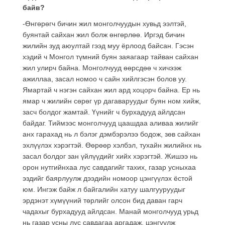
байв?
-Өнгөрөгч бичин жил монголчуудын хувьд ээлтэй,
буянтай сайхан жил болж өнгөрлөө. Иргэд бичин
жилийн зуд аюултай гээд муу ёрлоод байсан. Гэсэн
хэдий ч Монгол түмний буян заяагаар тайван сайхан
жил улирч байна. Монголчууд өөрсдөө ч хичээж
ажиллаа, засал номоо ч сайн хийлгэсэн болов уу.
Ямартай ч нэгэн сайхан жил ард хоцорч байна. Ер нь
ямар ч жилийн сөрөг үр дагаваруудыг буян ном хийж,
засч болдог жамтай. Үүнийг ч бурхадууд айлдсан
байдаг. Тиймээс монголчууд цаашдаа аливаа жилийг
анх гарахад нь л бэлэг дэмбэрэлээ бодож, зөв сайхан
эхлүүлэх хэрэгтэй. Өөрөөр хэлбэл, тухайн жилийнх нь
засал болдог зан үйлүүдийг хийх хэрэгтэй. Жишээ нь
орон нутгийнхаа лус савдагийг тахих, газар усныхаа
эздийг баярлуулж дээдийн номоор цэнгүүлэх ёстой
юм. Ингэж байж л байгалийн хатуу шалгууруудыг
эрдэнэт хүмүүний төрлийг олсон бид даван гарч
чадахыг бурхадууд айлдсан. Манай монголчууд урьд
нь газар усны лус савдагаа аргадаж, цэнгүүлж