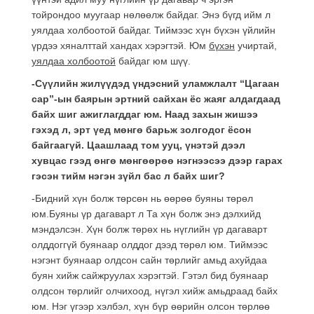
тойрондоо муугаар нөлөөлж байдаг. Энэ бүгд ийм л
уялдаа холбоотой байдаг. Тиймээс хүн бүхэн үйлийн
үрдээ хяналттай хандах хэрэгтэй. Юм
бүхэн
учиртай,
уялдаа холбоотой
байдаг юм шүү.
-Сүүлийн жилүүдэд үндэсний уламжлалт “Цагаан
сар”-ын баярын эртний сайхан ёс жаяг алдагдаад
байх шиг ажиглагддаг юм. Наад захын жишээ
гэхэд л, эрт үед мөнгө барьж золгодог ёсон
байгаагүй. Цаашлаад том ууц, үнэтэй дээл
хувцас гээд өнгө мөнгөөрөө нэгнээсээ дээр гарах
гэсэн тийм нэгэн зүйл бас л байх шиг?
-Бидний хүн болж төрсөн нь өөрөө буяны төрөл
юм.Буяны үр дагаварт л Та хүн болж энэ дэлхийд
мэндэлсэн. Хүн болж төрөх нь нүглийн үр дагаварт
олддоггүй буянаар олддог дээд төрөл юм. Тиймээс
нэгэнт буянаар олдсон сайн төрлийг амьд ахуйдаа
буян хийж сайжруулах хэрэгтэй. Гэтэл бид буянаар
олдсон төрлийг олчихоод, нүгэл хийж амьдраад байх
юм. Нэг үгээр хэлбэл, хүн бүр өөрийн олсон төрлөө