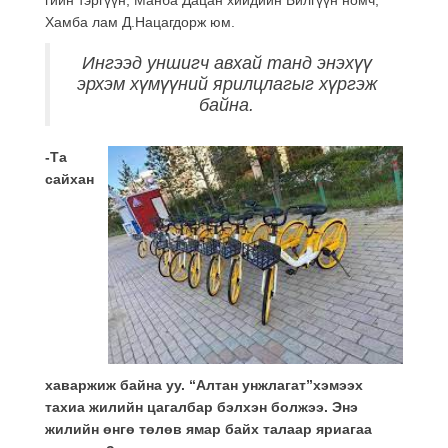
Хамба лам Д.Нацагдорж юм.
Ингээд уншигч авхай танд энэхүү
эрхэм хүмүүний ярилцлагыг хүргэж
байна.
-Та
сайхан
хаваржиж байна уу. “Алтан унжлагат”хэмээх
тахиа жилийн цагалбар бэлхэн болжээ. Энэ
жилийн өнгө төлөв ямар байх талаар яриагаа