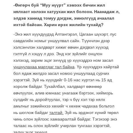
-Өнгөрч буй “Муу нүүрт” хэмээх бичин жил
нялхаст нэлээн хатуухан жил болсон. Наанадаж л,
элдэв ханиад томуу дэгдэж, эмнэлгүүд ачаалал
ихтэй байсан. Харин ирэх жилийн тухайд?
-Энэ жил хүүхдүүдэд Алтангэрэл, Цагаан шүхэрт, лус
савдагийн номыг уншуулвал сайн. Түүнчлэн дээр
хэлсэнчлэн халдварт хижиг өвчин дэгдвэл хүүхэд
гэлтгүй л хэцүү л дээ. Энд нэг зүйлийг онцлон
хэлэхэд, зарим эцэг эхчүүд үр хүүхэддээ ном засал
уншуулахаа мартдаг тал байна
. Үр хүүхэддээ хайртай
бол ядаж жилдээ засал номоо уншуулаад сурчих
хэрэгтэй. Зүй нь хүүхдийг 0-16 нас хүртэл нь 15 ад
хоролж байдаг. Тухайлбал, халдварт өвчнөөр
өвчлүүлэх, алив юмнаас унагааж бэртээх, хийморь
сүлдийг нь доройтуулах, тэр ч бүү хэл тэр нялх
амьтныг ээжийнхээ хөхийг ч хөхөж чадахаа больтол
нь шоглож байдаг
талтай.
Зүй нь эрдэнэт хүний төрөл
чинь олон зүйлээс хамааралтай байдаг. Тэгэхээр энэ
талаас нь олон зүйлийг учирлан тунгаах хэрэгтэй,
залуу эцэг эхчүүд.