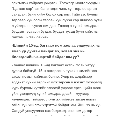
эрхэмлэж хайрлах учиртай. Тэгэхээр монголчуудын
“Цагаан сар”-ын баяр гэдэг чинь хүн төрлөө эргэж
санасан, буян хийж болох сар юм. Тиймээс буяны
төрлөөр хүн болж төрсөн хүн бүхэн сар шинээр буян
л үйлдэх нь чухал юм даа. Тэгээд ч хүний амьдрал
бусдын тусаар л бүтдэг, бусдыг тусад буян хийх нь
гайхамшигтай сайхан.
-Шинийн 15-нд багтааж ном заслаа уншуулах нь
ямар үр дүнтэй байдаг вэ, эсвэл энэ нь
билэгдлийн чанартай байдаг юм уу?
-Заавал шинийн 15-нд багтаах ёстой гэсэн хатуу
дүрэм байхгүй. 15-н өнгөрсөн ч тухайн жилийнхээ
засал номыг хийлгэж болно. Учир нь хэдийгээр
эрдэнэт хүний төрлийг олж төрсөн ч нэгэнт гэгээрэлд
хүрч бурхны хутгийг олоогүй учраас ертөнцийн олон
үйл, үзэгдлүүд хүний амьдралд сайн, муугаар
нөлөөлдөг. Тиймээс л хүн жилийнхээ засал номыг
зайлшгүй хийлгэх хэрэгтэй байдаг юм. Жишээ нь хүн
Сандуй уншууллаа гэж бодоход, энэ ном дотор