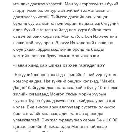
мэндийг даатгах хэрэгтэй. Мөн хүн төрлөхүйтэн бүхий
л ард түмэн болон зургаан зүйлийн хамаг амьтныг
даатгадаг учиртай. Тиймээс дэлхийн аль ч өнцөг
буланд суугаа монгол хүн өөрийг нь даатгаж битүүний
өдөр бүхий л гандан хийдэд ном хурж байгаа гэсэн
сэтгэлтэй байх хэрэгтэй. Монгол Улс бол Их хөлөгний
шашинтай агуу орон. Энэхүү Их хөлөгний шашин нь
оюун ухаан, эрдэм мэдлэгийн оройд нь байдаг
хамгийн гэгээлэг буюу номын мөн чанар юм.
-Танай хийд сар шинээ хэрхэн гаргадаг вэ?
-Битүүний шөнөөс эхлээд л шинийн 1-ний үүр хүртэл
ном хурна даа. Нэг зүйлийг онцлон хэлэхэд, “Манба
Дацан” байгуулагдсан цагаасаа хойш буюу 10-н хэдэн
жилийн хугацаанд Монгол Улсын морин хуурын
чуулгыг бүрэн бүрэлдэхүүнээр нь хийддээ урин залж
ирлээ. Бид энэхүү яруу аялгуугаар сүсэгтэн олныхоо
бие, сэтгэлийг мялааж, адис жанлав оршоодог
уламжлалтай. Энэ жил гуравдугаар сарын 5-ны 10.00
цагаас шинийн 8-ныхаа өдөр Маналын айлдвар