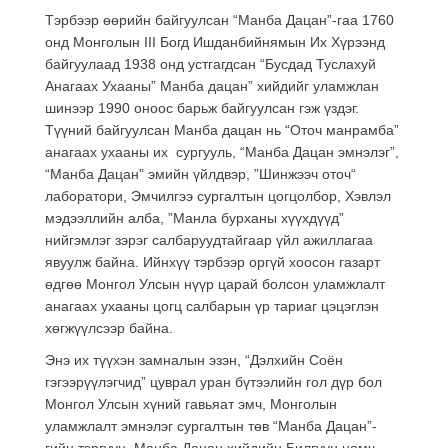
Тэрбээр өөрийн байгуулсан “Манба Дацан”-гаа 1760
онд Монголын III Богд Ишданбийнямын Их Хүрээнд
байгуулаад 1938 онд устгагдсан “Бусдад Туслахуй
Анагаах Ухааны” Манба дацан” хийдийг уламжлан
шинээр 1990 оноос барьж байгуулсан гэж үздэг.
Түүний байгуулсан Манба дацан нь “Оточ манрамба”
анагаах ухааны их сургууль, “Манба Дацан эмнэлэг”,
“Манба Дацан” эмийн үйлдвэр, ”Шинжээч оточ“
лаборатори, Эмчилгээ сургалтын цогцолбор, Хэвлэл
мэдээллийн алба, ”Манла бурханы хүүхдүүд”
нийгэмлэг зэрэг салбаруудтайгаар үйл ажиллагаа
явуулж байна. Ийнхүү тэрбээр оргүй хоосон газарт
өдгөө Монгол Улсын нүүр царай болсон уламжлалт
анагаах ухааны цогц салбарын үр тариаг цэцэглэн
хөгжүүлсээр байна.
Энэ их түүхэн замналын эзэн, “Дэлхийн Соён
гэгээрүүлэгчид” цуврал уран бүтээлийн гол дүр бол
Монгол Улсын хүний гавьяат эмч, Монголын
уламжлалт эмнэлэг сургалтын төв “Манба Дацан”-
гийн тэргүүн, Манба Дацан хийдийн Билгүүн номч,