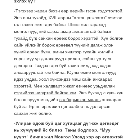
эхлэх үү?
-Тэгэхээр жаран бүхэн өөр өөрийн гэсэн тодотголтой.
Энэ оны тухайд, ХVII жарны “алтан унжлагат” хэмээх
гал тахиа жил гарч байна. Шинэ жил гарахад
монголчууд нийтээрээ амар амгалантай байхын
тухайд бүгд сайхан ерөөж бодох хэрэгтэй. Хүн болгон
сайн үйлсийг бодож ерөөвөл түүнийг дагаж олон
хүний ерөөл буян, амны хишгээр тухайн жилийн
сөрөг муу үр дагаварууд арилан, сайны үр түгэн
дэлгэрнэ. Гэхдээ гарч буй тахиа жилд хэд хэдэн
анхаарууштай юм байна. Юуны өмнө монголчууд
идээ ундаа, хоол хүнсэндээ маш сайн анхаарах
хэрэгтэй. Мөн халдварт хижиг өвчнөөс
урьдчилан
сэргийлэх нигуртай байгаа юм
. Энэ бүхэнд л хувь хүн
болон эрүүл мэндийн
салбарынхан маань
анхаарах
буй за. Ер нь ирэх жил цог золбоо нь дэлгэрсэн
сайхан жил болно.
-Улиран одож буй цаг хугацааг дүгнэж цэгнэдэг
нь хүмүүний ёс билээ. Таны бодлоор, “Муу
нүүрт” бичин жил Монгол Улсад хэр өр өгөөжтэй