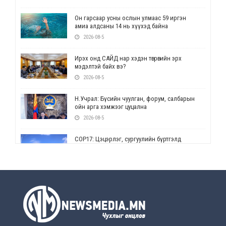
Он гарсаар усны ослын улмаас 59 иргэн
амиа алдсаны 14 нь хүүхэд байна
2026-08-5
Ирэх онд САЙД нар хэдэн төгрөгийн эрх
мэдэлтэй байх вэ?
2026-08-5
Н.Учрал: Бүсийн чуулган, форум, салбарын
ойн арга хэмжээг цуцална
2026-08-5
СОР17: Цэцэрлэг, сургуулийн бүртгэлд
өөрчлөлт орно
2026-08-5
УЕПГ: Биеэ үнэлэхийг зохион байгуулж, хүн
худалдаалсан хэргүүдийг шүүхэд
шилжүүлжээ
2026-08-5