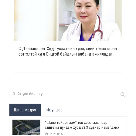
С.Даваацэрэн: Хүнд туслах чин хүсэл, хүний төлөө гэсэн
сэтгэлтэй хүн л Онцгой байдлын албанд ажилладаг
Шинэ мэдээ
Их уншсан
“Шинэ тойрог зам” төсөл хэрэгжсэнээр
хөдөлгөөний дундаж хурд 23.3 хувиар нэмэгдэнэ
2026-08-5