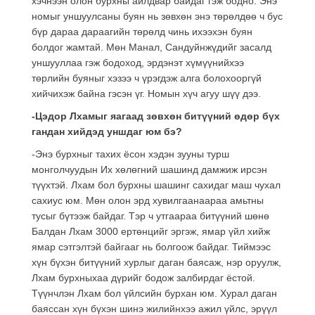
хэчнээн олон бурхны айлдвар байдаг гэж бодно. Энэ
номыг уншуулсаны буян нь зөвхөн энэ төрөлдөө ч бус
бүр дараа дараагийн төрөлд чинь ихээхэн буян
болдог жамтай. Мөн Манал, Сандуйнжүдийг засалд
уншууллаа гэж бодоход, эрдэнэт хүмүүнийхээ
төрлийн буяныг хэзээ ч үрэгдэж алга болохооргүй
хийчихэж байна гэсэн үг. Номын хүч агуу шүү дээ.
-Цэдор Лхамыг яагаад зөвхөн битүүний өдөр бүх
гандан хийдэд уншдаг юм бэ?
-Энэ бурхныг тахих ёсон хэдэн зууны турш
монголчуудын Их хөлөгний шашинд дамжиж ирсэн
түүхтэй. Лхам бол бурхны шашинг сахидаг маш чухал
сахиус юм. Мөн олон эрд хувилгаанаараа амьтны
тусыг бүтээж байдаг. Тэр ч утгаараа битүүний шөнө
Балдан Лхам 3000 ертөнцийг эргэж, ямар үйл хийж
ямар сэтгэлтэй байгааг нь болгоож байдаг. Тиймээс
хүн бүхэн битүүний хурлыг даган баясаж, нэр оруулж,
Лхам бурхныхаа дүрийг бодож залбирдаг ёстой.
Түүнчлэн Лхам бол үйлсийн бурхан юм. Хурал даган
баяссан хүн бүхэн шинэ жилийнхээ ажил үйлс, эрүүл