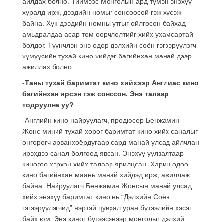
айлдах болно. Тиймээс Монголын ард түмэн энэхүү
хуралд ирж, дээдийн номыг сонсоосой гэж хүсэж
байна. Хүн дээдийн номны утгыг ойлгосон байхад
амьдралдаа асар том өөрчлөлтийг хийх ухамсартай
болдог. Түүнчлэн энэ өдөр дэлхийн соён гэгээрүүлэгч
хүмүүсийн тухай кино хийдэг багийнхан манай дээр
ажиллах болно.
-Таны тухай баримтат кино хийхээр Англиас кино
багийнхан ирсэн гэж сонссон. Энэ талаар
тодруулна уу?
-Английн кино найруулагч, продюсер Бенжамин
Жонс миний тухай хөрөг баримтат кино хийх саналыг
өнгөрөгч арванхоёрдугаар сард манай улсад айлчлан
ирэхдээ санал болгоод явсан. Энэхүү уулзалтаар
киногоо хэрхэн хийх талаар ярилцсан. Харин одоо
кино багийнхан маань манай хийдэд ирж, ажиллаж
байна. Найруулагч Бенжамин Жонсын манай улсад
хийх энэхүү баримтат кино нь “Дэлхийн Соён
гэгээрүүлэгчид” нэртэй цуврал уран бүтээлийн хэсэг
байх юм. Энэ киног бүтээсэнээр монголыг дэлхий