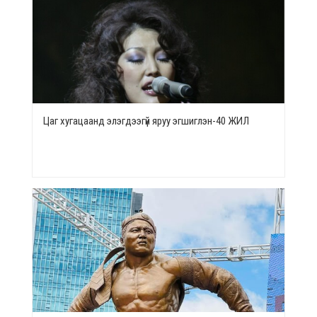
Цаг хугацаанд элэгдээгүй яруу эгшиглэн-40 ЖИЛ