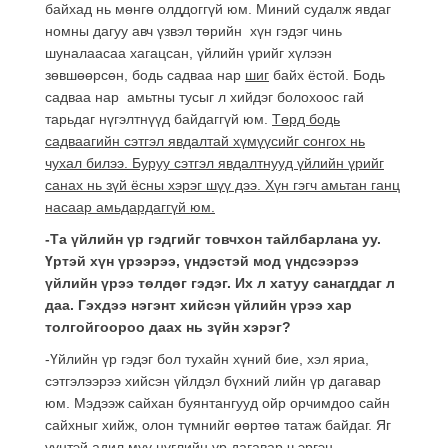
байхад нь мөнгө олддоггүй юм. Миний судалж явдаг
номны дагуу авч үзвэл төрийн хүн гэдэг чинь
шуналаасаа хагацсан, үйлийн үрийг хүлээн
зөвшөөрсөн, бодь садваа нар
шиг
байх ёстой. Бодь
садваа нар амьтны тусыг л хийдэг болохоос гай
тарьдаг нүгэлтнүүд байдаггүй юм.
Төрд бодь
садваагийн сэтгэл явдалтай хүмүүсийг сонгох нь
чухал билээ. Буруу сэтгэл явдалтнууд үйлийн үрийг
санах нь зүй ёсны хэрэг шүү дээ. Хүн гэгч амьтан ганц
насаар амьдардаггүй юм.
-Та үйлийн үр гэдгийг товчхон тайлбарлана уу.
Үртэй хүн үрээрээ, үндэстэй мод үндсээрээ
үйлийн үрээ төлдөг гэдэг. Их л хатуу санагддаг л
даа. Гэхдээ нэгэнт хийсэн үйлийн үрээ хар
толгойгоороо даах нь зүйн хэрэг?
-Үйлийн үр гэдэг бол тухайн хүний бие, хэл яриа,
сэтгэлээрээ хийсэн үйлдэл бүхний лийн үр дагавар
юм. Мэдээж сайхан буянтангууд ойр орчимдоо сайн
сайхныг хийж, олон түмнийг өөртөө татаж байдаг. Яг
үүнтэй адил муу нүглийн үр дагавар ч эргэн