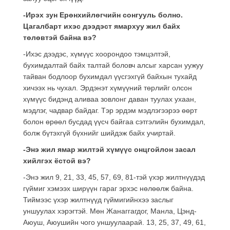
-Ирэх зун Ерөнхийлөгчийн сонгууль болно.
Цагалбарт ихэс дээдэст ямархуу жил байх
төлөвтэй байна вэ?
-Ихэс дээдэс, хүмүүс хоорондоо тэмцэлтэй,
бухимдалтай байх талтай боловч алсыг харсан уужуу
тайван бодлоор бухимдал үүсгэхгүй байхын тухайд
хичээх нь чухал. Эрдэнэт хүмүүний төрлийг олсон
хүмүүс бидэнд аливаа зовлонг даван туулах ухаан,
мэдлэг, чадвар байдаг. Тэр эрдэм мэдлэгээрээ өөрт
болон өрөөл бусдад үүсч байгаа сэтгэлийн бухимдал,
болж бүтэхгүй бүхнийг шийдэж байх учиртай.
-Энэ жил ямар жилтэй хүмүүс онцгойлон засал
хийлгэх ёстой вэ?
-Энэ жил 9, 21, 33, 45, 57, 69, 81-тэй үхэр жилтнүүдэд
гүймиг хэмээх ширүүн гараг эрхэс нөлөөлж байна.
Тиймээс үхэр жилтнүүд гүймигийнхээ заслыг
уншуулах хэрэгтэй. Мөн Жанаггагдог, Манла, Цэнд-
Аюуш, Аюушийн чого уншуулаарай. 13, 25, 37, 49, 61,