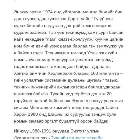
Энэхүү эрхэм 1974 онд уйгаржин монгол бичгийг бие
даан сурсандаа түшиглэн Дорж гуайн “Түвд” хэл
сурах бичгийн нэгдүгээр дэвтрийг олж сонирхон
судалж эхэлжээ. Тэр үед техникумд хамт сурч байсан
найз нөхөддөө “лам” хэмээн хочлуулж, хуучин цагийн
ном бичиг дэмий үзэж цагаа барлаа гэж зэмлүүлэх үе
ч байсан гэдэг. Техникумаа төгсөөд Усны аж ахуйн
яамны хуваариар Борнуурын услалтын системд
гидротехникчээр томилогдсон байдаг. Дараа нь
Хэнтий аймгийн Хэрлэнбаян-Улааны 160 мянган га –
гийн услалтын системийн дулааны шугамыг тавьж,
техникч инженерийн ажлыг хавсарч бригад удирдан
ажиллаж байжээ. Тухайн үед тэрбээр дөнгөж 20
гаруйхан настай байсан аж. Өдгөө ч энэхүү услалтын
систем Монголдоо хамгийн томд тооцогддог байна.
Харин 1980 онд Шашны их сургуульд тэнцэж буян
номын замаар эргэлт буцалтгүй орсон байдаг.
Ийнхүү 1988-1991 онуудад Энэтхэг улсын
Дхарамсала дахь
Түвдийн эмнэлэг зурхайн