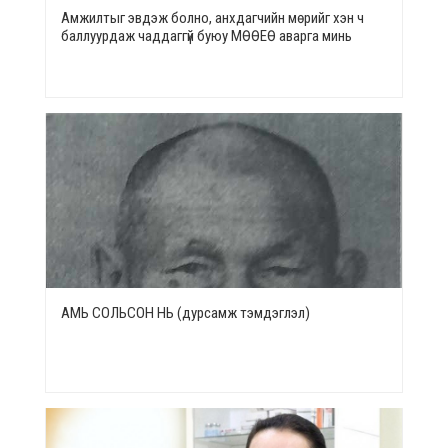
Амжилтыг эвдэж болно, анхдагчийн мөрийг хэн ч
баллуурдаж чаддаггүй буюу МӨӨЕӨ аварга минь
АМЬ СОЛЬСОН НЬ (дурсамж тэмдэглэл)