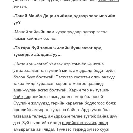
зүйтэй.
-Танай Манба Дацан хийдэд эдгээр заслыг хийх
үү?
-Манай хийдийн лам хуврагуудаар эдгээр засал
номыг хийлгэж болно.
-Та гарч буй тахиа жилийн буян заяаг ард
түмэндээ айлдана уу…
-“Алтан унжлагат” хэмээх нэр томъёо жинхэнэ
утгаараа монгол түмний минь амьдралд бодит зүйл
болон буух болтугай. Тэгэхээр сүсэгтэн олон энэхүү
тахиа жилд хураасан хөрөнгө мөнгөө цаашид
арвижуулан өсгөх болтугай. Харин
төр нь түвшин
байж, ир
гэдийнхээ амьдралд нэмэр болоосой.
Сүүлийн жилүүдэд төрийн харалган бодлогоос болж
иргэдийн амьдрал хүндэрч байна. Ард түмэн бол
татвараа төлөөд, амьдрахын төлөө зүтгэж байна шүү
дээ. Зүй нь энгийн иргэд
өөрийнхөө хүч чадлаар
амьдралаа авч явда
г. Түүнээс тэдэнд зүгээр сууж