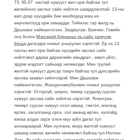
73, 85,97 настай хүмүүст жил орж байгаа тул
жилийнхээ заслыг сайн хийлгэх шаардлагатай. 13-ны
жил дээр хүүхдийн бие махбодод маш их
өөрчлөлтүүд орж хямардаг. Тиймээс тэр жилд нь
Дашзэвэг наймангэгээн, Загджүсүм, Бумчин, Говийн
лха болон
Мэнгэний бурханыг нь сайн тахиулж
,
бусад
дагалдах номыг уншуулах хэрэгтэй. Ер нь 13
насны жил орж байгаа хүүхдийн заслыг сайн
хийлгэвэл дараа дараачийн амьдрал , ажил үйлс,
эрдэм мэдлэгт сайнаар нөлөөлдөг. Мөн туулай
жилтэй хүмүүст дүнсэр таарч байгаа тул дүнсэрийн
заслаа заавал хийлгээрэй. Мөн Дашзэвэг
наймангэгээн, Жанцанзэмүбүнжин номыг уншуулах
хэрэгтэй. Огторгуй, шороо, төмөр суудалд суусан
хүмүүс заслаа сайн хийлгэх хэрэгтэй. Ялангуяа,
төмөрт суусан хүмүүс осол аваар, гэмтэл, мэсэнд
өртөх, хагалгаанд орох, хэл аманд өртөх, хулгайд
юмаа алдах зэрэг олон муу зүйл дагах тул
анхаараарай. Мөн хулгана, морь жилтэй хүмүүст
шишид хэмээх жилийн нөлөөлөл байгаа тул Ногоон
Дарь-Эх сайн уншуулж, шишидийн заслийг
хийлгэх нь