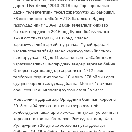
дарга Ч.Батбилэг, “2013-2018 онд Гэр хорооллын
дахин төлөвлөлтийн төсөл хэрэгжүүлэх 25 байршил,
76 хэсэгчилсэн талбайг НИТХ баталсан. Эдгээр
газруудад нийт 41 ААН дахин төлөвлөлт хийхээр
батламж гардсан ч 2016 онд бүтээн байгуулалтын
ажил огт хийгээгүй 6, 2018 онд 7 төсөл
хэрэгжүүлэгчийн эрхийг цуцаллаа. Үүний дараа 4
хэсэгчилсэн талбайд төсөл хэрэгжүүлэгчийг сонгон
шалгаруулсан. Одоо 11 хэсэгчилсэн талбайд төсөл
хэрэгжүүлэгчийг шалгаруулах тендер зарлаад байна.
Өнгөрсөн хугацаанд гэр хорооллын 1712 нэгж
талбарын газрыг чөлөөлж, 10 мянга 278 айлын орон
сууцны барилга эхлүүлээд байна. Мөн 5477 айлын
орон сууцыг ашиглалтад хүлээн авсан” хэмээв.
Мэдээллийн дараагаар Өргөдлийн байнгын хорооны
2018 оны 04 дүгээр тогтоолын хэрэгжилттэй
холбогдуулан авах арга хэмжээний тухай тус Байнгын
хорооны тогтоолыг баталлаа. Энэхүү тогтоолд Хан-
Уул дүүргийн 10 дугаар хорооны нутаг дэвсгэрт
байрлах 34, 35-р байр, Чингэлтэй дүүргийн 9 дүгээр