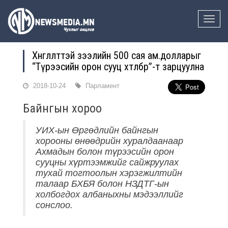
Toggle
naviga
Хөнгөлөлттэй зээлийн 500 сая ам.долларыг
“Түрээсийн орон сууц хөтөлбөр”-т зарцуулна
2018-10-24
Парламент
Байнгын хороо
УИХ-ын Өргөдлийн байнгын
хорооны өнөөдрийн хуралдаанаар
Ахмадын болон түрээсийн орон
сууцны хүртээмжийг сайжруулах
тухай тогтоолын хэрэгжилтийн
талаар БХБЯ болон НЗДТГ-ын
холбогдох албаныхны мэдээллийг
сонслоо.