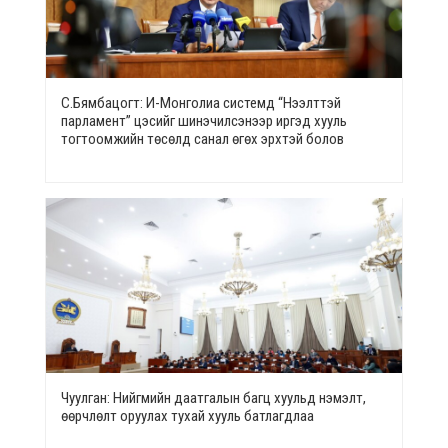
С.Бямбацогт: И-Монголиа системд “Нээлттэй
парламент” цэсийг шинэчилсэнээр иргэд хууль
тогтоомжийн төсөлд санал өгөх эрхтэй болов
Чуулган: Нийгмийн даатгалын багц хуульд нэмэлт,
өөрчлөлт оруулах тухай хууль батлагдлаа