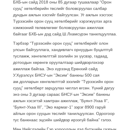
БХБ-ын сайд 2018 оны 85 дугаар тушаалаар “Орон
сууц” хөтөлбөрийн төслийг боловсруулах салбар
дундын ажлын хэсгийг байгуулсан. Уг ажлын хэсгээс
Түрээсийн орон сууц хөтөлбөрийг хэрэгжүүлэх арга
хэмжээний төлөвлөгөөг боловсруулан ажиллаж
байгааг БХБ-ын дэд сайд Ш.Лхамсүрэн танилцууллаа.
Тэрбээр “Түрээсийн орон сууц” хөтөлбөрийг олон
улсын байгууллага, хандивлагч орнуудын буцалтгүй
тусламж, хөнгөлөлттэй зээлийн эх үүсвэр, гадаад,
дотоодын хөрөнгө оруулалтаар шийдвэрлэхээр
ажиллаж байгаа. Энэ хүрээнд Ерөнхий сайд
У.Хүрэлсүх БНСУ-ын “Эксим” банкны 500 сая
ам.долларын хөнгөлөлттэй зээлийг “Түрээсийн орон
сууц” хөтөлбөрт зарцуулах чиглэл өгсөн. Үүний дагуу
энэ оны 3 дугаар сараас БНСУ-ын “Эксим” банкны
ажлын хэсэгтэй хамтран ажиллаж, “Буянт-Ухаа II”,
“Буянт-Ухаа III”, “Эко яармаг-1” зэрэг 8900 гаруй
айлын орон сууцын төслийг танилцуулсан. Одоогоор
тус банкнаас эцсийн шийдвэр ирээгүй байна” гэлээ.
Мөн Нийслэлийн Гэр хорооллын дэд бүтэцийн газрын