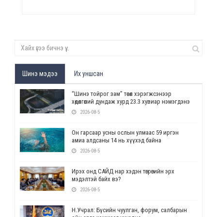
Шинэ мэдээ
Их уншсан
“Шинэ тойрог зам” төсөл хэрэгжсэнээр
хөдөлгөөний дундаж хурд 23.3 хувиар нэмэгдэнэ
2026-08-5
Он гарсаар усны ослын улмаас 59 иргэн
амиа алдсаны 14 нь хүүхэд байна
2026-08-5
Ирэх онд САЙД нар хэдэн төгрөгийн эрх
мэдэлтэй байх вэ?
2026-08-5
Н.Учрал: Бүсийн чуулган, форум, салбарын