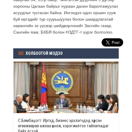
хорооны Цагаан байрыг нураан дахин барилгажуулах
асуудлыг тусгасан байна. Ингэхдээ одоо оршин сууж
буй иргэдийг түр суурьшуулах болон шаардлагатай
хөрөнгийн эх үүсвэр шийдвэрлэхийг Засгийн газар,
Сангийн яам, БХБЯ болон НЗДТГ-т үүрэг болголоо.
ХОЛБООТОЙ МЭДЭЭ
С.Бямбацогт: Иргэд, бизнес эрхлэгчдэд хүрсэн
өгөөжөөрөө ажлаа үнэлж, хэрэгжилтээ тайлагнадаг
байх ёстой