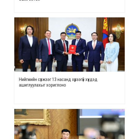
Нийгмийн сүлжээг 13 насанд хүрээгүй хүүхдэд
ашиглуулахыг хориглоно