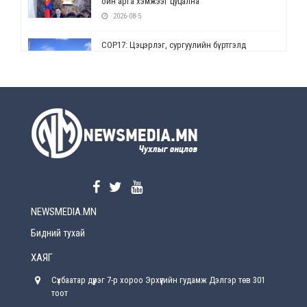
ойн арга хэмжээг цуцална
2026-08-5
СОР17: Цэцэрлэг, сургуулийн бүртгэлд
өөрчлөлт орно
2026-08-5
УЕПГ: Биеэ үнэлэхийг зохион байгуулж, хүн
худалдаалсан хэргүүдийг шүүхэд
шилжүүлжээ
2026-08-5
Өнөөдрийн онч үг
2026-08-5
NEWSMEDIA.MN
Энэ сарын 15-наас эхлэн замын хөдөлгөөнд
өөрчлөлт орно
Бидний тухай
2026-08-4
ХАЯГ
С.Бямбацогт: Иргэд, бизнес эрхлэгчдэд
Сүхбаатар дүүрэг 7-р хороо Эрхүүгийн гудамж Дэлгэр төв 301
хүрсэн өгөөжөөрөө ажлаа үнэлж, хэрэгжилтээ
тайлагнадаг байх ёстой
тоот
2026-08-4