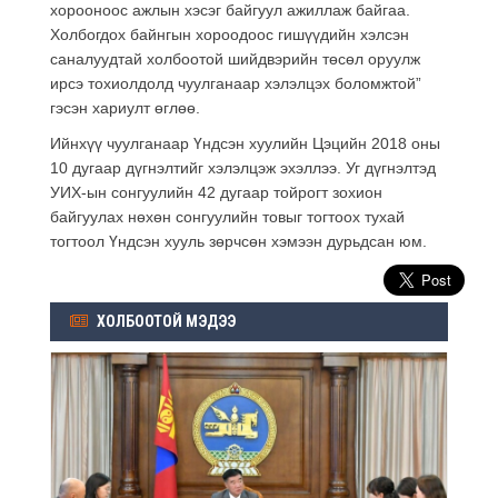
хорооноос ажлын хэсэг байгуул ажиллаж байгаа.
Холбогдох байнгын хороодоос гишүүдийн хэлсэн
саналуудтай холбоотой шийдвэрийн төсөл оруулж
ирсэ тохиолдолд чуулганаар хэлэлцэх боломжтой”
гэсэн хариулт өглөө.
Ийнхүү чуулганаар Үндсэн хуулийн Цэцийн 2018 оны
10 дугаар дүгнэлтийг хэлэлцэж эхэллээ. Уг дүгнэлтэд
УИХ-ын сонгуулийн 42 дугаар тойрогт зохион
байгуулах нөхөн сонгуулийн товыг тогтоох тухай
тогтоол Үндсэн хууль зөрчсөн хэмээн дурьдсан юм.
ХОЛБООТОЙ МЭДЭЭ