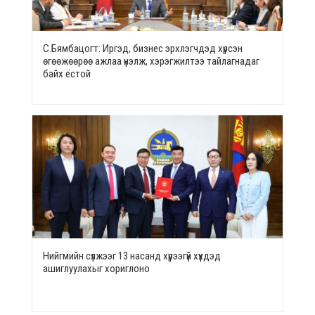
С.Бямбацогт: Иргэд, бизнес эрхлэгчдэд хүрсэн
өгөөжөөрөө ажлаа үнэлж, хэрэгжилтээ тайлагнадаг
байх ёстой
Нийгмийн сүлжээг 13 насанд хүрээгүй хүүхдэд
ашиглуулахыг хориглоно