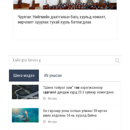
Чуулган: Нийгмийн даатгалын багц хуульд нэмэлт,
өөрчлөлт оруулах тухай хууль батлагдлаа
Шинэ мэдээ
Их уншсан
“Шинэ тойрог зам” төсөл хэрэгжсэнээр
хөдөлгөөний дундаж хурд 23.3 хувиар нэмэгдэнэ
Өчигдөр
Он гарсаар усны ослын улмаас 59 иргэн
амиа алдсаны 14 нь хүүхэд байна
Өчигдөр