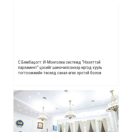
С.Бямбацогт: И-Монголиа системд “Нээлттэй
парламент” цэсийг шинэчилсэнээр иргэд хууль
тогтоомжийн төсөлд санал өгөх эрхтэй болов