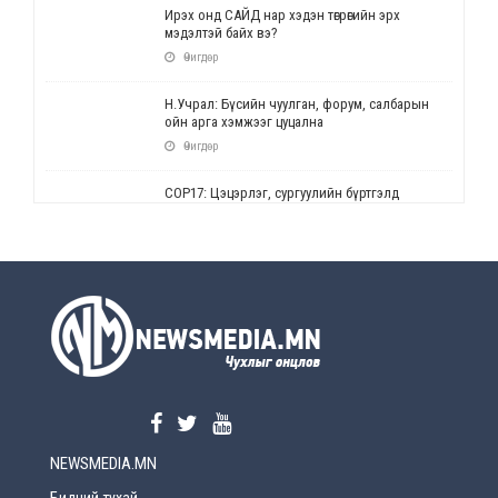
Ирэх онд САЙД нар хэдэн төгрөгийн эрх
мэдэлтэй байх вэ?
Өчигдөр
Н.Учрал: Бүсийн чуулган, форум, салбарын
ойн арга хэмжээг цуцална
Өчигдөр
СОР17: Цэцэрлэг, сургуулийн бүртгэлд
өөрчлөлт орно
Өчигдөр
УЕПГ: Биеэ үнэлэхийг зохион байгуулж, хүн
худалдаалсан хэргүүдийг шүүхэд
шилжүүлжээ
Өчигдөр
Өнөөдрийн онч үг
Өчигдөр
NEWSMEDIA.MN
Энэ сарын 15-наас эхлэн замын хөдөлгөөнд
өөрчлөлт орно
Бидний тухай