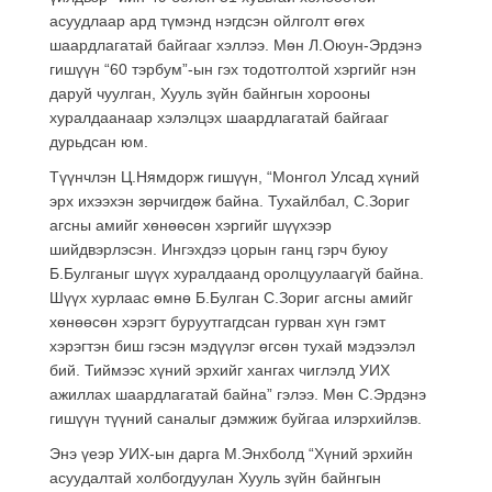
асуудлаар ард түмэнд нэгдсэн ойлголт өгөх
шаардлагатай байгааг хэллээ. Мөн Л.Оюун-Эрдэнэ
гишүүн “60 тэрбум”-ын гэх тодотголтой хэргийг нэн
даруй чуулган, Хууль зүйн байнгын хорооны
хуралдаанаар хэлэлцэх шаардлагатай байгааг
дурьдсан юм.
Түүнчлэн Ц.Нямдорж гишүүн, “Монгол Улсад хүний
эрх ихээхэн зөрчигдөж байна. Тухайлбал, С.Зориг
агсны амийг хөнөөсөн хэргийг шүүхээр
шийдвэрлэсэн. Ингэхдээ цорын ганц гэрч буюу
Б.Булганыг шүүх хуралдаанд оролцуулаагүй байна.
Шүүх хурлаас өмнө Б.Булган С.Зориг агсны амийг
хөнөөсөн хэрэгт буруутгагдсан гурван хүн гэмт
хэрэгтэн биш гэсэн мэдүүлэг өгсөн тухай мэдээлэл
бий. Тиймээс хүний эрхийг хангах чиглэлд УИХ
ажиллах шаардлагатай байна” гэлээ. Мөн С.Эрдэнэ
гишүүн түүний саналыг дэмжиж буйгаа илэрхийлэв.
Энэ үеэр УИХ-ын дарга М.Энхболд “Хүний эрхийн
асуудалтай холбогдуулан Хууль зүйн байнгын