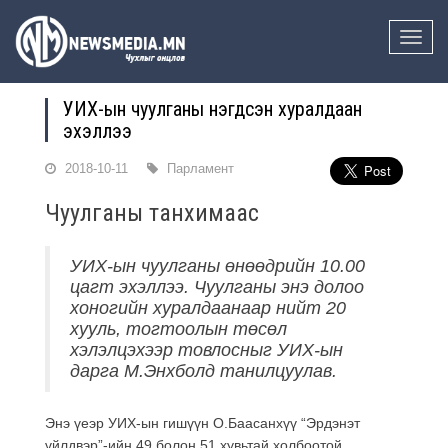
Toggle
naviga
УИХ-ын чуулганы нэгдсэн хуралдаан
эхэллээ
2018-10-11
Парламент
Чуулганы танхимаас
УИХ-ын чуулганы өнөөдрийн 10.00
цагт эхэллээ. Чуулганы энэ долоо
хоногийн хуралдаанаар нийт 20
хууль, тогтоолын төсөл
хэлэлцэхээр товлосныг УИХ-ын
дарга М.Энхболд танилцуулав.
Энэ үеэр УИХ-ын гишүүн О.Баасанхүү “Эрдэнэт
үйлдвэр”-ийн 49 болон 51 хувьтай холбоотой