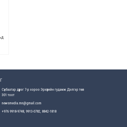
Өнөөдрийн онч үг
2026-08-5
Энэ сарын 15-наас эхлэн
замын хөдөлгөөнд өөрчлөлт
ьд
орно
2026-08-4
С.Бямбацогт: Иргэд,
бизнес эрхлэгчдэд
хүрсэн өгөөжөөрөө ажлаа үнэлж,
хэрэгжилтээ тайлагнадаг
байх ёстой
Г
2026-08-4
Сүхбаатар дүүрэг 7-р хороо Эрхүүгийн гудамж Дэлгэр төв
Улсын онцгой комисс
301 тоот
өвөлжилтийн бэлтгэл,
бэлэн байдлыг хангах
newsmedia.mn@gmail.com
чиглэлээр хуралдлаа
+976 9918-9748, 9913-0782, 8842-1818
2026-07-30
Баян-Өлгийн дараагийн