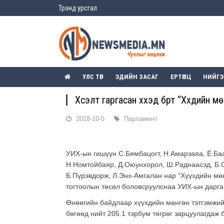
Трэнд урсгал
УЛС ТӨР
ЭДИЙН ЗАСАГ
ЕРТӨНЦ
НИЙГ
Хүсэлт гаргасан хүүхэд бүрт “Хүүхдий
2018-10-5
Парламент
УИХ-ын гишүүн С.Бямбацогт, Н.Амарзаяа, Ё.Баа
Н.Номтойбаяр, Д.Оюунхорол, Ш.Раднаасэд, Б.С
Б.Пүрэвдорж, Л.Энх-Амгалан нар “Хүүхдийн мө
тогтоолын төсөл боловсруулснаа УИХ-ын дарга
Өнөөгийн байдлаар хүүхдийн мөнгөн тэтгэмжийг
бөгөөд нийт 205.1 тэрбум төгрөг зарцуулагдаж 