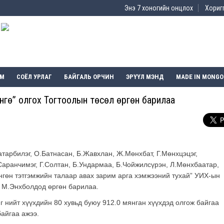
Энэ 7 хоногийн онцлох
Хоригг
ЭМ
СОЁЛ УРЛАГ
БАЙГАЛЬ ОРЧИН
ЭРҮҮЛ МЭНД
MADE IN MONGO
н мөнгө” олгох Тогтоолын төсөл өргөн барилаа
тарбилэг, О.Батнасан, Б.Жавхлан, Ж.Мөнхбат, Г.Мөнхцэцэг,
аранчимэг, Г.Солтан, Б.Ундармаа, Б.Чойжилсүрэн, Л.Мөнхбаатар,
нгөн тэтгэмжийн талаар авах зарим арга хэмжээний тухай” УИХ-ын
 М.Энхболдод өргөн барилаа.
 нийт хүүхдийн 80 хувьд буюу 912.0 мянган хүүхдэд олгож байгаа
байгаа ажээ.