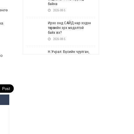
байна
өнгө
2026-08-5
на
Ирэх онд САЙД нар хэдэн
төгрөгийн эрх мэдэлтэй
байх вэ?
2026-08-5
Н.Учрал: Бүсийн чуулган,
но
форум, салбарын ойн
арга хэмжээг цуцална
.
2026-08-5
СОР17: Цэцэрлэг,
сургуулийн бүртгэлд
өөрчлөлт орно
2026-08-5
УЕПГ: Биеэ үнэлэхийг
зохион байгуулж, хүн
худалдаалсан хэргүүдийг
шүүхэд шилжүүлжээ
2026-08-5