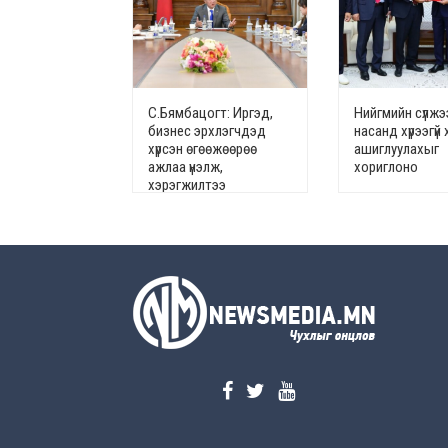
С.Бямбацогт: Иргэд,
Нийгмийн сүлжэ
бизнес эрхлэгчдэд
насанд хүрээгүй 
хүрсэн өгөөжөөрөө
ашиглуулахыг
ажлаа үнэлж,
хориглоно
хэрэгжилтээ
тайлагнадаг байх
ёстой