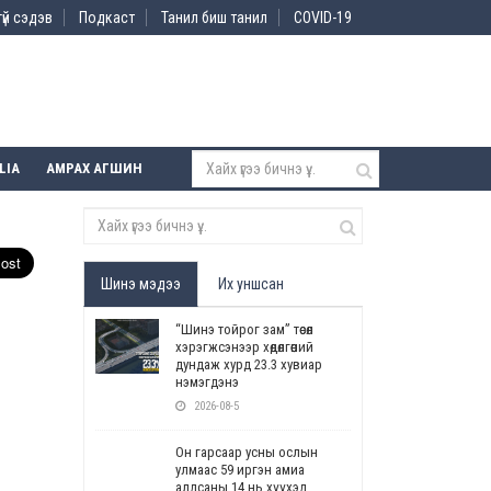
үй сэдэв
Подкаст
Танил биш танил
COVID-19
LIA
АМРАХ АГШИН
Шинэ мэдээ
Их уншсан
“Шинэ тойрог зам” төсөл
хэрэгжсэнээр хөдөлгөөний
дундаж хурд 23.3 хувиар
нэмэгдэнэ
2026-08-5
Он гарсаар усны ослын
улмаас 59 иргэн амиа
алдсаны 14 нь хүүхэд