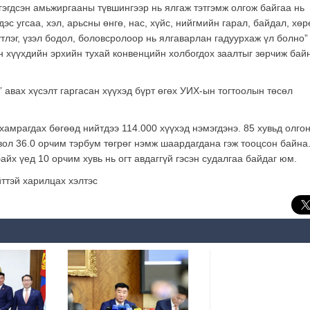
гэгдсэн амьжиргааны түвшингээр нь ялгаж тэтгэмж олгож байгаа нь
с угсаа, хэл, арьсны өнгө, нас, хүйс, нийгмийн гарал, байдал, хөр
тлэг, үзэл бодол, боловсролоор нь ялгаварлан гадуурхаж үл болно”
н хүүхдийн эрхийн тухай конвенцийн холбогдох заалтыг зөрчиж бай
 авах хүсэлт гаргасан хүүхэд бүрт өгөх УИХ-ын тогтоолын төсөл
хамрагдах бөгөөд нийтдээ 114.000 хүүхэд нэмэгдэнэ. 85 хувьд олго
овол 36.0 орчим тэрбум төгрөг нэмж шаардагдана гэж тооцсон байна
айх үед 10 орчим хувь нь огт авдаггүй гэсэн судалгаа байдаг юм.
ттэй харилцах хэлтэс