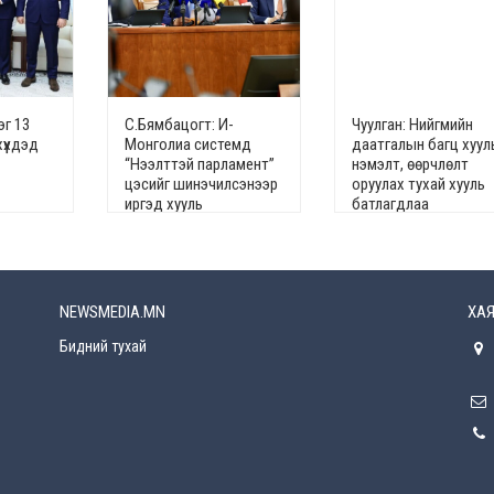
эг 13
С.Бямбацогт: И-
Чуулган: Нийгмийн
хүүхдэд
Монголиа системд
даатгалын багц хуул
“Нээлттэй парламент”
нэмэлт, өөрчлөлт
цэсийг шинэчилсэнээр
оруулах тухай хууль
иргэд хууль
батлагдлаа
тогтоомжийн төсөлд
санал өгөх эрхтэй
болов
NEWSMEDIA.MN
ХАЯ
Бидний тухай