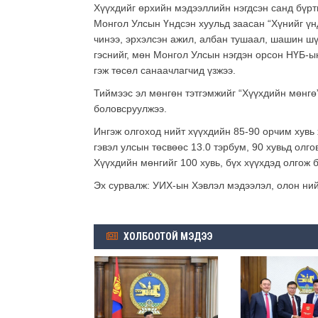
Хүүхдийг өрхийн мэдээллийн нэгдсэн санд бүрт
Монгол Улсын Үндсэн хуульд заасан “Хүнийг үндэ
чинээ, эрхэлсэн ажил, албан тушаал, шашин шү
гэснийг, мөн Монгол Улсын нэгдэн орсон НҮБ-ы
гэж төсөл санаачлагчид үзжээ.
Тиймээс эл мөнгөн тэтгэмжийг “Хүүхдийн мөнгө”
боловсруулжээ.
Ингэж олгоход нийт хүүхдийн 85-90 орчим хувь 
гэвэл улсын төсвөөс 13.0 тэрбум, 90 хувьд олг
Хүүхдийн мөнгийг 100 хувь, бүх хүүхдэд олгож б
Эх сурвалж: УИХ-ын Хэвлэл мэдээлэл, олон ний
ХОЛБООТОЙ МЭДЭЭ