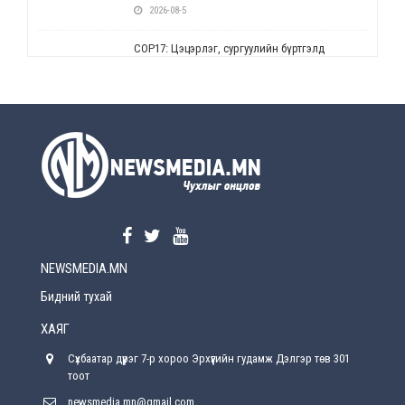
2026-08-5
СОР17: Цэцэрлэг, сургуулийн бүртгэлд
өөрчлөлт орно
2026-08-5
УЕПГ: Биеэ үнэлэхийг зохион байгуулж, хүн
худалдаалсан хэргүүдийг шүүхэд
шилжүүлжээ
2026-08-5
Өнөөдрийн онч үг
2026-08-5
NEWSMEDIA.MN
Энэ сарын 15-наас эхлэн замын хөдөлгөөнд
өөрчлөлт орно
Бидний тухай
2026-08-4
ХАЯГ
С.Бямбацогт: Иргэд, бизнес эрхлэгчдэд
Сүхбаатар дүүрэг 7-р хороо Эрхүүгийн гудамж Дэлгэр төв 301
хүрсэн өгөөжөөрөө ажлаа үнэлж, хэрэгжилтээ
тайлагнадаг байх ёстой
тоот
2026-08-4
newsmedia.mn@gmail.com