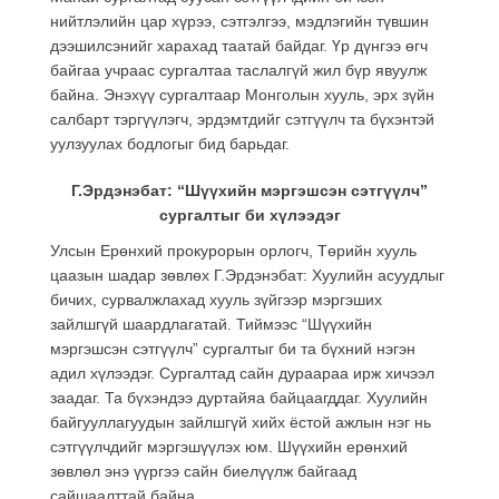
нийтлэлийн цар хүрээ, сэтгэлгээ, мэдлэгийн түвшин
дээшилсэнийг харахад таатай байдаг. Үр дүнгээ өгч
байгаа учраас сургалтаа таслалгүй жил бүр явуулж
байна. Энэхүү сургалтаар Монголын хууль, эрх зүйн
салбарт тэргүүлэгч, эрдэмтдийг сэтгүүлч та бүхэнтэй
уулзуулах бодлогыг бид барьдаг.
Г.Эрдэнэбат: “Шүүхийн мэргэшсэн сэтгүүлч”
сургалтыг би хүлээдэг
Улсын Ерөнхий прокурорын орлогч, Төрийн хууль
цаазын шадар зөвлөх Г.Эрдэнэбат: Хуулийн асуудлыг
бичих, сурвалжлахад хууль зүйгээр мэргэших
зайлшгүй шаардлагатай. Тиймээс “Шүүхийн
мэргэшсэн сэтгүүлч” сургалтыг би та бүхний нэгэн
адил хүлээдэг. Сургалтад сайн дураараа ирж хичээл
заадаг. Та бүхэндээ дуртайяа байцаагддаг. Хуулийн
байгууллагуудын зайлшгүй хийх ёстой ажлын нэг нь
сэтгүүлчдийг мэргэшүүлэх юм. Шүүхийн ерөнхий
зөвлөл энэ үүргээ сайн биелүүлж байгаад
сайшаалттай байна.