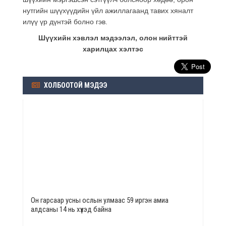
нутгийн шүүхүүдийн үйл ажиллагаанд тавих хяналт
илүү үр дүнтэй болно гэв.
Шүүхийн хэвлэл мэдээлэл, олон нийттэй
харилцах хэлтэс
ХОЛБООТОЙ МЭДЭЭ
Он гарсаар усны ослын улмаас 59 иргэн амиа
алдсаны 14 нь хүүхэд байна