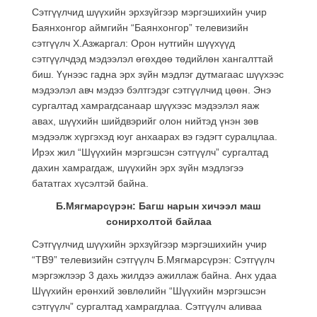
Сэтгүүлчид шүүхийн эрхзүйгээр мэргэшихийн учир
Баянхонгор аймгийн “Баянхонгор” телевизийн
сэтгүүлч Х.Азжаргал: Орон нутгийн шүүхүүд
сэтгүүлчдэд мэдээлэл өгөхдөө төдийлөн хангалттай
биш. Үүнээс гадна эрх зүйн мэдлэг дутмагаас шүүхээс
мэдээлэл авч мэдээ бэлтгэдэг сэтгүүлчид цөөн. Энэ
сургалтад хамрагдсанаар шүүхээс мэдээлэл яаж
авах, шүүхийн шийдвэрийг олон нийтэд үнэн зөв
мэдээлж хүргэхэд юуг анхаарах вэ гэдэгт суралцлаа.
Ирэх жил “Шүүхийн мэргэшсэн сэтгүүлч” сургалтад
дахин хамрагдаж, шүүхийн эрх зүйн мэдлэгээ
бататгах хүсэлтэй байна.
Б.Мягмарсүрэн: Багш нарын хичээл маш
сонирхолтой байлаа
Сэтгүүлчид шүүхийн эрхзүйгээр мэргэшихийн учир
“ТВ9” телевизийн сэтгүүлч Б.Мягмарсүрэн: Сэтгүүлч
мэргэжлээр 3 дахь жилдээ ажиллаж байна. Анх удаа
Шүүхийн ерөнхий зөвлөлийн “Шүүхийн мэргэшсэн
сэтгүүлч” сургалтад хамрагдлаа. Сэтгүүлч аливаа