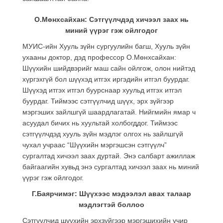
О.Мөнхсайхан: Сэтгүүлчдэд хичээл заах нь
миний үүрэг гэж ойлгодог
МУИС-ийн Хууль зүйн сургуулийн багш, Хууль зүйн
ухааны доктор, дэд профессор О.Мөнхсайхан:
Шүүхийн шийдвэрийг маш сайн ойлгож, олон нийтэд
хүргэхгүй бол шүүхэд итгэх иргэдийн итгэл буурдаг.
Шүүхэд итгэх итгэл буурснаар хуульд итгэх итгэл
буурдаг. Тиймээс сэтгүүлчид шүүх, эрх зүйгээр
мэргэших зайлшгүй шаардлагатай. Нийгмийн ямар ч
асуудал бичих нь хуультай холбогддог. Тиймээс
сэтгүүлчдэд хууль зүйн мэдлэг олгох нь зайлшгүй
чухал учраас “Шүүхийн мэргэшсэн сэтгүүлч”
сургалтад хичээл заах дуртай. Энэ салбарт ажиллаж
байгаагийн хувьд энэ сургалтад хичээл заах нь миний
үүрэг гэж ойлгодог.
Г.Баярчимэг: Шүүхээс мэдээлэл авах талаар
мэдлэгтэй боллоо
Сэтгүүлчид шүүхийн эрхзүйгээр мэргэшихийн учир