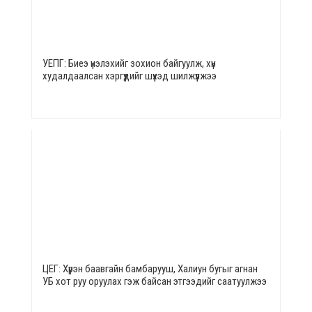
УЕПГ: Биеэ үнэлэхийг зохион байгуулж, хүн
худалдаалсан хэргүүдийг шүүхэд шилжүүлжээ
ЦЕГ: Хүрэн баавгайн бамбарууш, Халиун бугыг агнан
УБ хот руу оруулах гэж байсан этгээдийг саатуулжээ