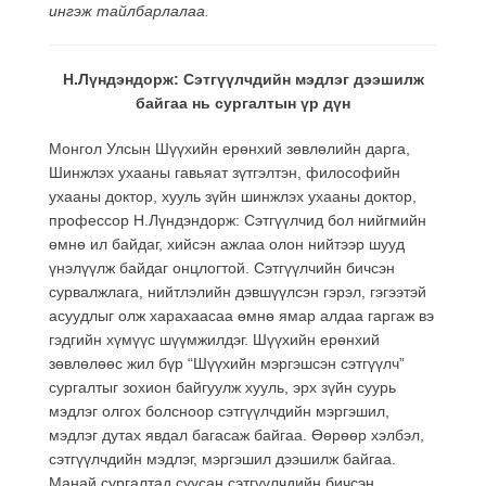
ингэж тайлбарлалаа.
Н.Лүндэндорж: Сэтгүүлчдийн мэдлэг дээшилж
байгаа нь сургалтын үр дүн
Монгол Улсын Шүүхийн ерөнхий зөвлөлийн дарга,
Шинжлэх ухааны гавьяат зүтгэлтэн, философийн
ухааны доктор, хууль зүйн шинжлэх ухааны доктор,
профессор Н.Лүндэндорж: Сэтгүүлчид бол нийгмийн
өмнө ил байдаг, хийсэн ажлаа олон нийтээр шууд
үнэлүүлж байдаг онцлогтой. Сэтгүүлчийн бичсэн
сурвалжлага, нийтлэлийн дэвшүүлсэн гэрэл, гэгээтэй
асуудлыг олж харахаасаа өмнө ямар алдаа гаргаж вэ
гэдгийн хүмүүс шүүмжилдэг. Шүүхийн ерөнхий
зөвлөлөөс жил бүр “Шүүхийн мэргэшсэн сэтгүүлч”
сургалтыг зохион байгуулж хууль, эрх зүйн суурь
мэдлэг олгох болсноор сэтгүүлчдийн мэргэшил,
мэдлэг дутах явдал багасаж байгаа. Өөрөөр хэлбэл,
сэтгүүлчдийн мэдлэг, мэргэшил дээшилж байгаа.
Манай сургалтад суусан сэтгүүлчдийн бичсэн