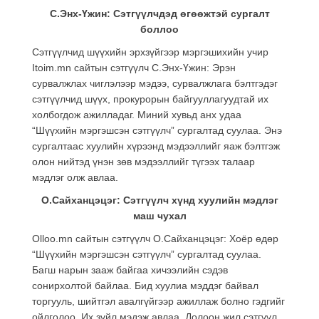
С.Энх-Үжин: Сэтгүүлчдэд өгөөжтэй сургалт
боллоо
Сэтгүүлчид шүүхийн эрхзүйгээр мэргэшихийн учир
Itoim.mn сайтын сэтгүүлч С.Энх-Үжин: Эрэн
сурвалжлах чиглэлээр мэдээ, сурвалжлага бэлтгэдэг
сэтгүүлчид шүүх, прокурорын байгууллагуудтай их
холбогдож ажилладаг. Миний хувьд анх удаа
“Шүүхийн мэргэшсэн сэтгүүлч” сургалтад суулаа. Энэ
сургалтаас хуулийн хүрээнд мэдээллийг яаж бэлтгэж
олон нийтэд үнэн зөв мэдээллийг түгээх талаар
мэдлэг олж авлаа.
О.Сайханцэцэг: Сэтгүүлч хүнд хуулийн мэдлэг
маш чухал
Olloo.mn сайтын сэтгүүлч О.Сайханцэцэг: Хоёр өдөр
“Шүүхийн мэргэшсэн сэтгүүлч” сургалтад суулаа.
Багш нарын зааж байгаа хичээлийн сэдэв
сонирхолтой байлаа. Бид хуулиа мэддэг байвал
торгууль, шийтгэл авалгүйгээр ажиллаж болно гэдгийг
ойлголоо. Их зүйл мэдэж авлаа. Долоон жил сэтгүүл