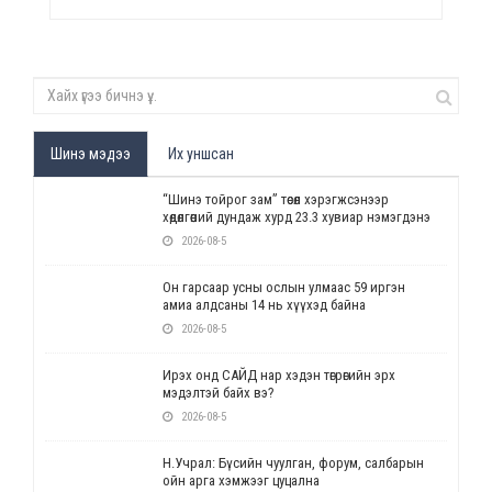
Шинэ мэдээ
Их уншсан
“Шинэ тойрог зам” төсөл хэрэгжсэнээр
хөдөлгөөний дундаж хурд 23.3 хувиар нэмэгдэнэ
2026-08-5
Он гарсаар усны ослын улмаас 59 иргэн
амиа алдсаны 14 нь хүүхэд байна
2026-08-5
Ирэх онд САЙД нар хэдэн төгрөгийн эрх
мэдэлтэй байх вэ?
2026-08-5
Н.Учрал: Бүсийн чуулган, форум, салбарын
ойн арга хэмжээг цуцална