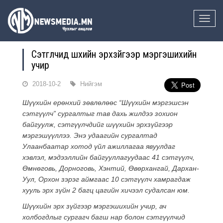
Toggle
naviga
Сэтгүүлчид шүүхийн эрхзүйгээр мэргэшихийн
учир
2018-10-2
Нийгэм
Шүүхийн ерөнхий зөвлөлөөс “Шүүхийн мэргэшсэн
сэтгүүлч” сургалтыг тав дахь жилдээ зохион
байгуулж, сэтгүүлчдийг шүүхийн эрхзүйгээр
мэргэшүүллээ.
Энэ удаагийн сургалтад
Улаанбаатар хотод үйл ажиллагаа явуулдаг
хэвлэл, мэдээллийн байгууллагуудаас 41 сэтгүүлч,
Өмнөговь, Дорноговь, Хэнтий, Өвөрхангай, Дархан-
Уул, Орхон зэрэг аймгаас 10 сэтгүүлч хамрагдаж
хууль эрх зүйн 2 багц цагийн хичээл судалсан юм.
Шүүхийн эрх зүйгээр мэргэшихийн учир, ач
холбогдлыг сургагч багш нар болон сэтгүүлчид