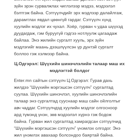
зүйн эрэн сурвалжлах чиглэлээр мэдээ, мэдээлэл
бэлтгэж байна. Сэтгүүлчдийг эрх мэдлээр далайлгаж,
дарамтлах явдал цөөнгүй гардаг. Сэтгүүлч хүнд
хуулийн мэдлэг их чухал. Хоёр, гурван ч удаа шүүхэд
дуудагдаж, гэм буруугүй гэдгээ нотлуулж цагаадаж
байлаа. Энэ жилийн сургалт хууль, эрх зүйн
мэдлэгийг маань дээшлүүлсэн үр дүнтэй сургалт
боллоо гэж хэлмээр байна.
Ц.Одгэрэл: Шүүхийн шинэчлэлийн талаар маш их
мэдлэгтэй болдог
Enter.mn сайтын сэтгүүлч Ц.Одгэрэл: Гурав дахь
жилдээ “Шүүхийн мэргэшсэн сэтгүүлч” сургалтад
суулаа. Шүүхийн шинэчлэл, хуулийн шинэчлэлийн
талаар энэ сургалтад сууснаар маш сайн ойлголтыг
авч чаддаг. Сэтгүүлчдэд хуулийн мэдлэг олгосноор
ард түмэнд үнэн, зөв мэдээлэл хүрнэ гэж бодож
байна. Гурван жил сургалтад хамрагдсан сэтгүүлчид
“Шүүхийн мэргэшсэн сэтгүүлч” үнэмлэх олгодог. Энэ
жил үнэмлэх авахаар болсондоо баяртай байна.