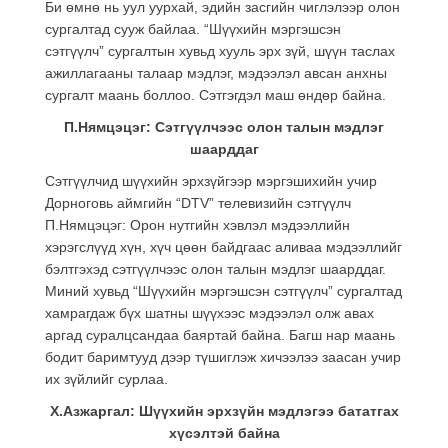
Би өмнө нь уул уурхай, эдийн засгийн чиглэлээр олон
сургалтад сууж байлаа. “Шүүхийн мэргэшсэн
сэтгүүлч” сургалтын хувьд хууль эрх зүй, шүүн таслах
ажиллагааны талаар мэдлэг, мэдээлэл авсан анхны
сургалт маань боллоо. Сэтгэгдэл маш өндөр байна.
П.Нямцэцэг: Сэтгүүлчээс олон талын мэдлэг
шаарддаг
Сэтгүүлчид шүүхийн эрхзүйгээр мэргэшихийн учир
Дорноговь аймгийн “DTV” телевизийн сэтгүүлч
П.Нямцэцэг: Орон нутгийн хэвлэл мэдээллийн
хэрэгслүүд хүн, хүч цөөн байдгаас аливаа мэдээллийг
бэлтгэхэд сэтгүүлчээс олон талын мэдлэг шаарддаг.
Миний хувьд “Шүүхийн мэргэшсэн сэтгүүлч” сургалтад
хамрагдаж бүх шатны шүүхээс мэдээлэл олж авах
аргад суралцсандаа баяртай байна. Багш нар маань
бодит баримтууд дээр түшиглэж хичээлээ заасан учир
их зүйлийг сурлаа.
Х.Азжаргал: Шүүхийн эрхзүйн мэдлэгээ бататгах
хүсэлтэй байна