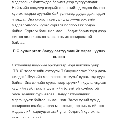
мэдээллийг бэлтгэхдээ баримт дээр тулгуурладаг.
Нийгмийн хөндүүр сэдвийг олон нийтэд мэдээ болгон
хүргэх явцдаа хуулийн байгууллагад дуудагдах явдал
ч гардаг. Энэ сургалт сэтгүүлчдэд хууль эрх зүйн
мэдлэг олгосон чухал сургалт боллоо гэж бодож
байна. Сургагч багш нар маань бодит баримтууд дээр
жишээ авч хичээлээ заасан нь их сонирхолтой
байлаа.
П.Оюунжаргал: Залуу сэтгүүлчдийг мэргэшүүлэх
нь зөв
Сэтгүүлчид шүүхийн эрхзүйгээр мэргэшихийн учир
“ТВ10” телевизийн сэтгүүлч П.Оюунжаргал: Хоёр дахь
жилдээ “Шүүхийн мэргэшсэн сэтгүүлч” сургалтад сууж
байна. Энэ жилийн сургалтаар эрүүгийн хууль, үндсэн
хуулийн зүйл заалт, шүүгчийн ёс зүйтэй холбоотой
олон зүйлийг сурч авлаа. Залуу сэтгүүлчдийг
мэргэшүүлж байгаа нь маш зөв. Залуу хүний хувьд
сонирхсон салбараараа мэргэшиж, тэр чиглэлийнхээ
мэдээллийг хариуцлагатай үнэн бодитой хүргэх нь
үзэгчдэд ашигтай.