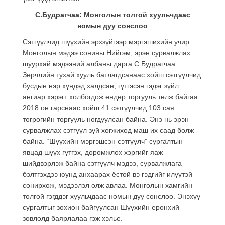
С.Будрагчаа: Монголын толгой хуульчдаас
номын дуу сонслоо
Сэтгүүлчид шүүхийн эрхзүйгээр мэргэшихийн учир
Монголын мэдээ сонины Нийгэм, эрэн сурвалжлах
шуурхай мэдээний албаны дарга С.Будрагчаа:
Зөрчлийн тухай хууль батлагдсанаас хойш сэтгүүлчид
бусдын нэр хүндэд халдсан, гүтгэсэн гэдэг зүйл
ангиар хэрэгт холбогдож өндөр торгууль төлж байгаа.
2018 он гарснаас хойш 41 сэтгүүлчид 103 сая
төгрөгийн торгууль ногдуулсан байна. Энэ нь эрэн
сурвалжлах сэтгүүл зүй хөгжихөд маш их саад болж
байна. “Шүүхийн мэргэшсэн сэтгүүлч” сургалтын
явцад шүүх гүтгэх, доромжлох хэргийг яаж
шийдвэрлэж байна сэтгүүлч мэдээ, сурвалжлага
бэлтгэхдээ юунд анхаарах ёстой вэ гэдгийг илүүтэй
сонирхож, мэдээлэл олж авлаа. Монголын хамгийн
толгой гэгддэг хуульчдаас номын дуу сонслоо. Энэхүү
сургалтыг зохион байгуулсан Шүүхийн ерөнхий
зөвлөлд баярлалаа гэж хэлье.