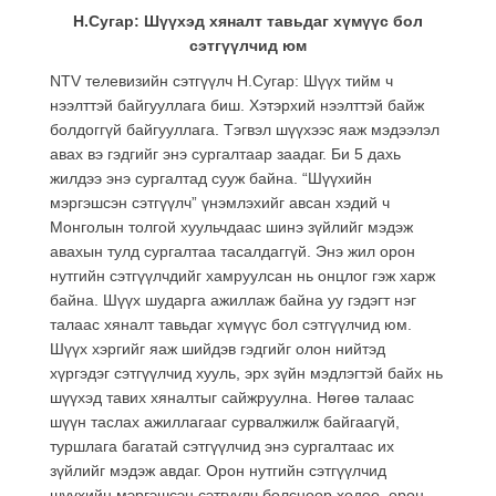
Н.Сугар: Шүүхэд хяналт тавьдаг хүмүүс бол
сэтгүүлчид юм
NTV телевизийн сэтгүүлч Н.Сугар: Шүүх тийм ч
нээлттэй байгууллага биш. Хэтэрхий нээлттэй байж
болдоггүй байгууллага. Тэгвэл шүүхээс яаж мэдээлэл
авах вэ гэдгийг энэ сургалтаар заадаг. Би 5 дахь
жилдээ энэ сургалтад сууж байна. “Шүүхийн
мэргэшсэн сэтгүүлч” үнэмлэхийг авсан хэдий ч
Монголын толгой хуульчдаас шинэ зүйлийг мэдэж
авахын тулд сургалтаа тасалдаггүй. Энэ жил орон
нутгийн сэтгүүлчдийг хамруулсан нь онцлог гэж харж
байна. Шүүх шударга ажиллаж байна уу гэдэгт нэг
талаас хяналт тавьдаг хүмүүс бол сэтгүүлчид юм.
Шүүх хэргийг яаж шийдэв гэдгийг олон нийтэд
хүргэдэг сэтгүүлчид хууль, эрх зүйн мэдлэгтэй байх нь
шүүхэд тавих хяналтыг сайжруулна. Нөгөө талаас
шүүн таслах ажиллагааг сурвалжилж байгаагүй,
туршлага багатай сэтгүүлчид энэ сургалтаас их
зүйлийг мэдэж авдаг. Орон нутгийн сэтгүүлчид
шүүхийн мэргэшсэн сэтгүүлч болсноор хөдөө, орон