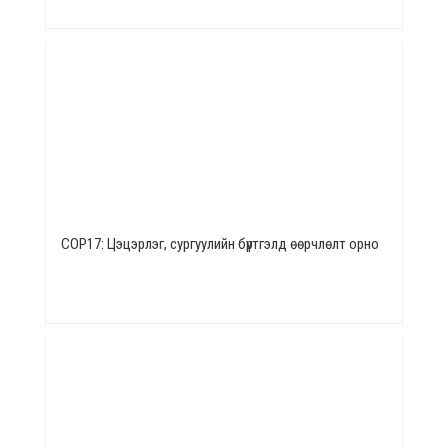
СОР17: Цэцэрлэг, сургуулийн бүртгэлд өөрчлөлт орно