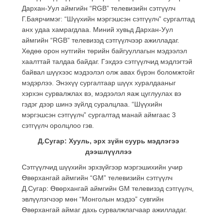
Дархан-Уул аймгийн “RGB” телевизийн сэтгүүлч
Г.Баярчимэг: “Шүүхийн мэргэшсэн сэтгүүлч” сургалтад
анх удаа хамрагдлаа. Миний хувьд Дархан-Уул
аймгийн “RGB” телевизэд сэтгүүлчээр ажилладаг.
Хөдөө орон нутгийн төрийн байгууллагын мэдээлэл
хаалттай талдаа байдаг. Гэхдээ сэтгүүлчид мэдлэгтэй
байвал шүүхээс мэдээлэл олж авах бүрэн боломжтойг
мэдэрлээ. Энэхүү сургалтаар шүүх хуралдааныг
хэрхэн сурвалжлах вэ, мэдээлэл яаж цуглуулах вэ
гэдэг дээр шинэ зүйлд суралцлаа. “Шүүхийн
мэргэшсэн сэтгүүлч” сургалтад манай аймгаас 3
сэтгүүлч оролцлоо гэв.
Д.Сугар: Хууль, эрх зүйн суурь мэдлэгээ
дээшлүүллээ
Сэтгүүлчид шүүхийн эрхзүйгээр мэргэшихийн учир
Өвөрхангай аймгийн “GM” телевизийн сэтгүүлч
Д.Сугар: Өвөрхангай аймгийн GM телевизэд сэтгүүлч,
эвлүүлэгчээр мөн “Монголын мэдээ” сувгийн
Өвөрхангай аймаг дахь сурвалжлагчаар ажилладаг.