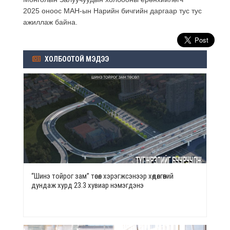
2025 оноос МАН-ын Нарийн бичгийн даргаар тус тус
ажиллаж байна.
ХОЛБООТОЙ МЭДЭЭ
“Шинэ тойрог зам” төсөл хэрэгжсэнээр хөдөлгөөний
дундаж хурд 23.3 хувиар нэмэгдэнэ