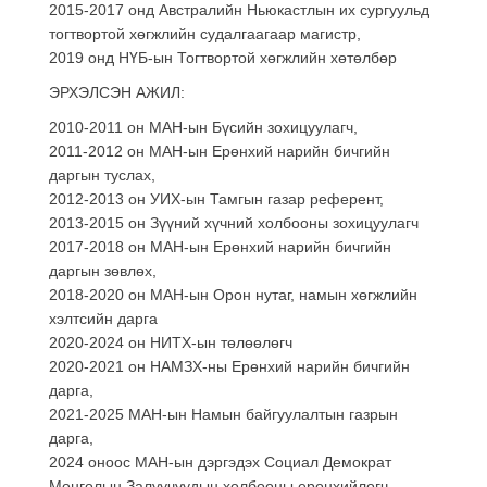
2015-2017 онд Австралийн Ньюкастлын их сургуульд
тогтвортой хөгжлийн судалгаагаар магистр,
2019 онд НҮБ-ын Тогтвортой хөгжлийн хөтөлбөр
ЭРХЭЛСЭН АЖИЛ:
2010-2011 он МАН-ын Бүсийн зохицуулагч,
2011-2012 он МАН-ын Ерөнхий нарийн бичгийн
даргын туслах,
2012-2013 он УИХ-ын Тамгын газар референт,
2013-2015 он Зүүний хүчний холбооны зохицуулагч
2017-2018 он МАН-ын Ерөнхий нарийн бичгийн
даргын зөвлөх,
2018-2020 он МАН-ын Орон нутаг, намын хөгжлийн
хэлтсийн дарга
2020-2024 он НИТХ-ын төлөөлөгч
2020-2021 он НАМЗХ-ны Ерөнхий нарийн бичгийн
дарга,
2021-2025 МАН-ын Намын байгуулалтын газрын
дарга,
2024 оноос МАН-ын дэргэдэх Социал Демократ
Монголын Залуучуудын холбооны ерөнхийлөгч