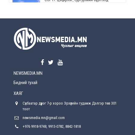
өөрчлөлт орно
2026-08-5
УЕПГ: Биеэ үнэлэхийг зохион байгуулж, хүн
худалдаалсан хэргүүдийг шүүхэд
шилжүүлжээ
2026-08-5
Өнөөдрийн онч үг
2026-08-5
NEWSMEDIA.MN
Энэ сарын 15-наас эхлэн замын хөдөлгөөнд
өөрчлөлт орно
Бидний тухай
2026-08-4
ХАЯГ
С.Бямбацогт: Иргэд, бизнес эрхлэгчдэд
Сүхбаатар дүүрэг 7-р хороо Эрхүүгийн гудамж Дэлгэр төв 301
хүрсэн өгөөжөөрөө ажлаа үнэлж, хэрэгжилтээ
тайлагнадаг байх ёстой
тоот
2026-08-4
newsmedia.mn@gmail.com
+976 9918-9748, 9913-0782, 8842-1818
Улсын онцгой комисс өвөлжилтийн бэлтгэл,
бэлэн байдлыг хангах чиглэлээр хуралдлаа