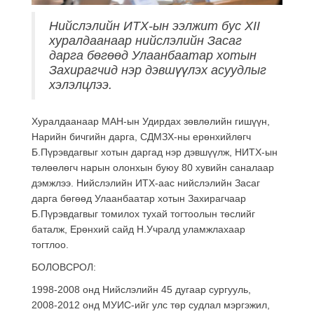
Нийслэлийн ИТХ-ын ээлжит бус XII
хуралдаанаар нийслэлийн Засаг
дарга бөгөөд Улаанбаатар хотын
Захирагчид нэр дэвшүүлэх асуудлыг
хэлэлцлээ.
Хуралдаанаар МАН-ын Удирдах зөвлөлийн гишүүн,
Нарийн бичгийн дарга, СДМЗХ-ны ерөнхийлөгч
Б.Пүрэвдагвыг хотын даргад нэр дэвшүүлж, НИТХ-ын
төлөөлөгч нарын олонхын буюу 80 хувийн саналаар
дэмжлээ. Нийслэлийн ИТХ-аас нийслэлийн Засаг
дарга бөгөөд Улаанбаатар хотын Захирагчаар
Б.Пүрэвдагвыг томилох тухай тогтоолын төслийг
баталж, Ерөнхий сайд Н.Учралд уламжлахаар
тогтлоо.
БОЛОВСРОЛ:
1998-2008 онд Нийслэлийн 45 дугаар сургууль,
2008-2012 онд МУИС-ийг улс төр судлал мэргэжил,