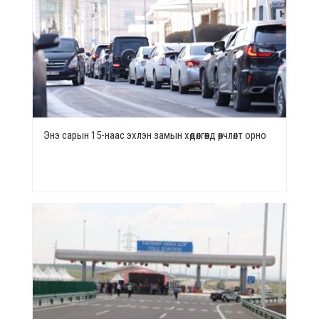
Энэ сарын 15-наас эхлэн замын хөдөлгөөнд өөрчлөлт орно