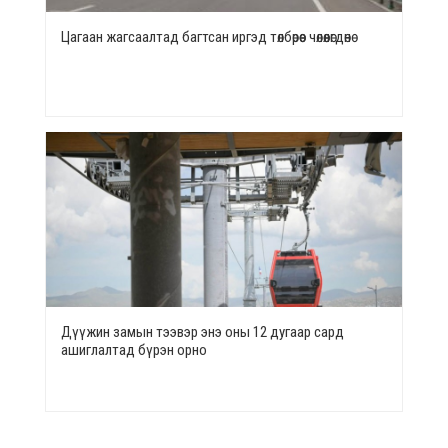
Цагаан жагсаалтад багтсан иргэд төлбөрөөс чөлөөлөгдөнө
Дүүжин замын тээвэр энэ оны 12 дугаар сард
ашиглалтад бүрэн орно