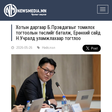
Toggle
naviga
Хотын даргаар Б.Пүрэвдагвыг томилох
тогтоолын төслийг баталж, Ерөнхий сайд
Н.Учралд уламжлахаар тогтлоо
2026-05-26
Нийслэл