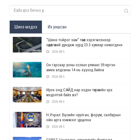
Шинэ мэдээ
Их уншсан
“Шинэ тойрог зам” төсөл хэрэгжсэнээр
хөдөлгөөний дундаж хурд 23.3 хувиар нэмэгдэнэ
2026-08-5
Он гарсаар усны ослын улмаас 59 иргэн
амиа алдсаны 14 нь хүүхэд байна
2026-08-5
Ирэх онд САЙД нар хэдэн төгрөгийн эрх
мэдэлтэй байх вэ?
2026-08-5
Н.Учрал: Бүсийн чуулган, форум, салбарын
ойн арга хэмжээг цуцална
2026-08-5
СОР17: Цэцэрлэг, сургуулийн бүртгэлд