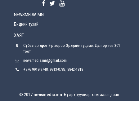
2026-08-5
NEWSMEDIA.MN
Энэ сарын 15-наас эхлэн замын хөдөлгөөнд
өөрчлөлт орно
Бидний тухай
2026-08-4
ХАЯГ
С.Бямбацогт: Иргэд, бизнес эрхлэгчдэд
Сүхбаатар дүүрэг 7-р хороо Эрхүүгийн гудамж Дэлгэр төв 301
хүрсэн өгөөжөөрөө ажлаа үнэлж, хэрэгжилтээ
тайлагнадаг байх ёстой
тоот
2026-08-4
newsmedia.mn@gmail.com
+976 9918-9748, 9913-0782, 8842-1818
Улсын онцгой комисс өвөлжилтийн бэлтгэл,
бэлэн байдлыг хангах чиглэлээр хуралдлаа
2026-07-30
© 2017
newsmedia.mn
. Бүх эрх хуулиар хамгаалагдсан.
Баян-Өлгийн дараагийн засаг “ноён”-ы
суудлыг хэн залгамжлах вэ?
2026-07-30
Улаанбурхан өвчин нь халдварлалт өндөртэй ч
вакцинаар сэргийлэгдэх боломжтой
2026-07-30