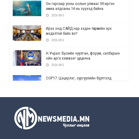
Он гарсаар усны ослын улмаас 59 иргэн
амиа алдсаны 14 нь хүүхэд байна
2026-08-5
Ирэх онд САЙД нар хэдэн төгрөгийн эрх
мэдэлтэй байх вэ?
2026-08-5
Н.Учрал: Бүсийн чуулган, форум, салбарын
ойн арга хэмжээг цуцална
2026-08-5
СОР17: Цэцэрлэг, сургуулийн бүртгэлд
өөрчлөлт орно
2026-08-5
УЕПГ: Биеэ үнэлэхийг зохион байгуулж, хүн
худалдаалсан хэргүүдийг шүүхэд
шилжүүлжээ
2026-08-5
Өнөөдрийн онч үг