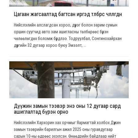
Цагаан жагсаалтад багтсан иргэд төлбөрөөс чөлөөлөгдөнө
Нийслэлийн алслагдсан хороо, дүүрэг болон зарим сумын
оршин суугчид авто зам ашигласны төлбөрөөс бүрэн
чөлөөлөгдөх боломж бүрдлээ. Тодруулбал, Сонгинохайрхан
дүүргийн 32 дугаар хороо буюу Эмээлт, ...
Дүүжин замын тээвэр энэ оны 12 дугаар сард
ашиглалтад бүрэн орно
Нийслэлийн Хархорин зах орчмыг Яармагтай холбох Дүүжин
замын тээврийн барилгын ажил 2025 оны гуравдугаар
сарын 10-ны өдрөөс эхэлсэн. Өнөөдрийн байдлаар нийт