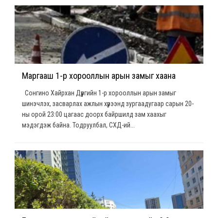
Маргааш 1-р хорооллын арын замыг хаана
Сонгино Хайрхан Дүүргийн 1-р хорооллын арын замыг
шинэчлэх, засварлах ажлын хүрээнд зургаадугаар сарын 20-
ны орой 23:00 цагаас доорх байршилд зам хаахыг
мэдэгдэж байна. Тодруулбал, СХД-ий...