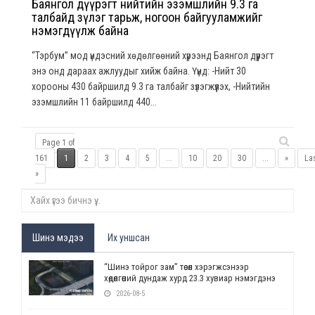
Баянгол дүүрэгт нийтийн эзэмшлийн 9.3 га
талбайд зүлэг тарьж, ногоон байгууламжийг
нэмэгдүүлж байна
“Тэрбум” мод үндэсний хөдөлгөөний хүрээнд Баянгол дүүрэгт
энэ онд дараах ажлуудыг хийж байна. Үүнд: -Нийт 30
хорооны 430 байршилд 9.3 га талбайг зүлэгжүүлэх, -Нийтийн
эзэмшлийн 11 байршилд 440...
Page 1 of
161
1
2
3
4
5
...
10
20
30
...
»
La
»
Шинэ мэдээ
Их уншсан
“Шинэ тойрог зам” төсөл хэрэгжсэнээр
хөдөлгөөний дундаж хурд 23.3 хувиар нэмэгдэнэ
2026-08-5