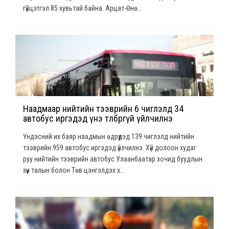
гүйцэтгэл 85 хувьтай байна. Арцат-Өнө...
Наадмаар нийтийн тээврийн 6 чиглэлд 34
автобус иргэдэд үнэ төлбөргүй үйлчилнэ
Үндэсний их баяр наадмын өдрүүдэд 139 чиглэлд нийтийн
тээврийн 959 автобус иргэдэд үйлчилнэ. Хүй долоон худаг
руу нийтийн тээврийн автобус Улаанбаатар зочид буудлын
зүүн талын болон Төв цэнгэлдэх х...