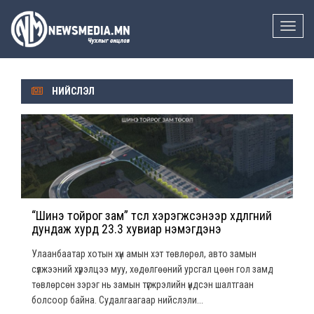
Toggle
naviga
НИЙСЛЭЛ
“Шинэ тойрог зам” төсөл хэрэгжсэнээр хөдөлгөөний
дундаж хурд 23.3 хувиар нэмэгдэнэ
Улаанбаатар хотын хүн амын хэт төвлөрөл, авто замын
сүлжээний хүрэлцээ муу, хөдөлгөөний урсгал цөөн гол замд
төвлөрсөн зэрэг нь замын түгжрэлийн үндсэн шалтгаан
болсоор байна. Судалгаагаар нийслэли...