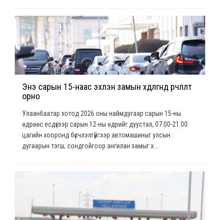
Энэ сарын 15-наас эхлэн замын хөдөлгөөнд өөрчлөлт
орно
Улаанбаатар хотод 2026 оны наймдугаар сарын 15-ны
өдрөөс есдүгээр сарын 12-ны өдрийг дуустал, 07:00-21:00
цагийн хооронд бүсчлэлгүйгээр автомашиныг улсын
дугаарын тэгш, сондгойгоор ангилан замыг х...