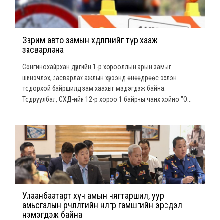
Зарим авто замын хөдөлгөөнийг түр хааж
засварлана
Сонгинохайрхан дүүргийн 1-р хорооллын арын замыг
шинэчлэх, засварлах ажлын хүрээнд өнөөдрөөс эхлэн
тодорхой байршилд зам хаахыг мэдэгдэж байна.
Тодруулбал, СХД-ийн 12-р хороо 1 байрны чанх хойно "О...
Улаанбаатарт хүн амын нягтаршил, уур
амьсгалын өөрчлөлтийн нөлөөгөөр гамшгийн эрсдэл
нэмэгдэж байна