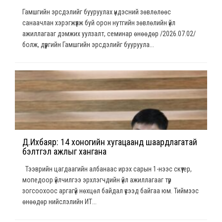
Гамшгийн эрсдэлийг бууруулах үндэсний зөвлөлөөс
санаачлан хэрэгжүүлж буй орон нутгийн зөвлөлийн үйл
ажиллагааг дэмжих уулзалт, семинар өнөөдөр /2026.07.02/
болж, дүүргийн Гамшгийн эрсдэлийг бууруула...
Д.Ихбаяр: 14 хоногийн хугацаанд шаардлагатай
бэлтгэл ажлыг хангана
Тээврийн цагдаагийн албанаас ирэх сарын 1-нээс скүүтер,
мопедоор үйлчилгээ эрхлэгчдийн үйл ажиллагааг түр
зогсоохоос аргагүй нөхцөл байдал үүсээд байгаа юм. Тиймээс
өнөөдөр нийслэлийн ИТ...