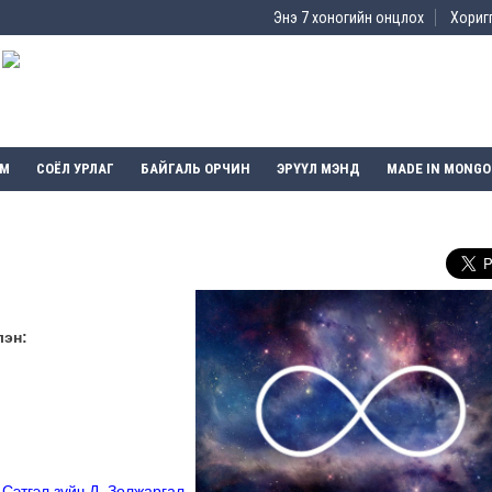
Энэ 7 хоногийн онцлох
Хоригг
ЭМ
СОЁЛ УРЛАГ
БАЙГАЛЬ ОРЧИН
ЭРҮҮЛ МЭНД
MADE IN MONGO
лэн:
Сэтгэл зүйч Д. Золжаргал