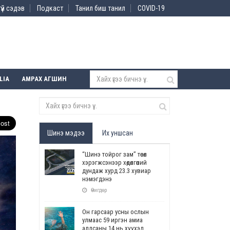
үй сэдэв
Подкаст
Танил биш танил
COVID-19
LIA
АМРАХ АГШИН
Шинэ мэдээ
Их уншсан
“Шинэ тойрог зам” төсөл
хэрэгжсэнээр хөдөлгөөний
дундаж хурд 23.3 хувиар
нэмэгдэнэ
Өчигдөр
Он гарсаар усны ослын
улмаас 59 иргэн амиа
алдсаны 14 нь хүүхэд