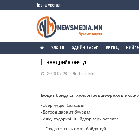
Трэнд урсгал
УЛС ТӨР
ЭДИЙН ЗАСАГ
ЕРТӨНЦ
НИЙГ
Өнөөдрийн онч үг
2026-07-28
Lifestyle
Бодит байдлыг хүлээн зөвшөөрөхөд ихэвч
-Эсэргүүцэл багасдаг
-Дотоод дарамт буурдаг
-Илүү тодорхой шийдвэр гарч эхэлдэг
…Гэхдээ энэ нь амар байдаггүй.