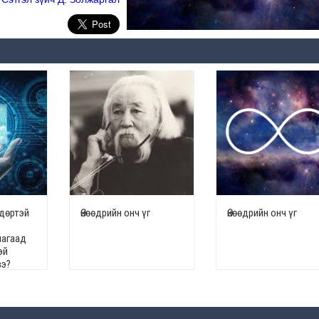
ндөртэй
Өнөөдрийн онч үг
Өнөөдрийн онч үг
яагаад
эй
вэ?