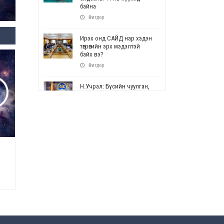
байна
Өчигдөр
Ирэх онд САЙД нар хэдэн
төгрөгийн эрх мэдэлтэй
байх вэ?
Өчигдөр
Н.Учрал: Бүсийн чуулган,
форум, салбарын ойн
арга хэмжээг цуцална
Өчигдөр
СОР17: Цэцэрлэг,
сургуулийн бүртгэлд
өөрчлөлт орно
Өчигдөр
УЕПГ: Биеэ үнэлэхийг
зохион байгуулж, хүн
худалдаалсан хэргүүдийг
шүүхэд шилжүүлжээ
Өчигдөр