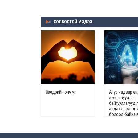
ХОЛБООТОЙ МЭДЭЭ
Өнөөдрийн онч үг
AI ур чадвар ө
ажилтнуудаа
байгууллагууд 
алдах эрсдэлт
болоод байна 