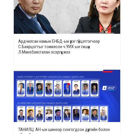
Ардчилсан намын ЕНБД-ын үүрэг гүйцэтгэгчээр
С.Баярцогтыг томилсон ч УИХ-ын гишүүн
Л.Мөнхбаясгалан эсэргүүцжээ
ТАНИЛЦ: АН-ын шинээр сонгогдсон дүүргийн болон