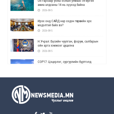
Он гарсаар усны ослын улмаас 59 иргэн
амиа алдсаны 14 нь хүүхэд байна
2026-08-5
Ирэх онд САЙД нар хэдэн төгрөгийн эрх
мэдэлтэй байх вэ?
2026-08-5
Н.Учрал: Бүсийн чуулган, форум, салбарын
ойн арга хэмжээг цуцална
2026-08-5
СОР17: Цэцэрлэг, сургуулийн бүртгэлд
өөрчлөлт орно
2026-08-5
УЕПГ: Биеэ үнэлэхийг зохион байгуулж, хүн
худалдаалсан хэргүүдийг шүүхэд
шилжүүлжээ
2026-08-5
Өнөөдрийн онч үг
2026-08-5