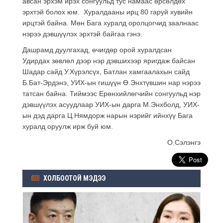
авсан эрхэм ирэх сонгуульд тус намаас өрсөлдөх
эрхтэй болох юм. Хуралдааны ирц 80 гаруй хувийн
ирцтэй байна. Мөн Бага хуралд оролцогчид заалнаас
нэрээ дэвшүүлэх эрхтэй байгаа гэнэ.
Дашрамд дуулгахад, өчигдөр орой хуралдсан
Удирдах зөвлөл дээр нэр дэвшихээр яригдаж байсан
Шадар сайд У.Хүрэлсүх, Батлан хамгаалахын сайд
Б.Бат-Эрдэнэ, УИХ-ын гишүүн Ө.Энхтүвшин нар нэрээ
татсан байна. Тиймээс Ерөнхийлөгчийн сонгуульд нэр
дэвшүүлэх асуудлаар УИХ-ын дарга М.Энхболд, УИХ-
ын дэд дарга Ц.Нямдорж нарын нэрийг ийнхүү Бага
хуралд оруулж ирж буй юм.
О.Сэлэнгэ
ХОЛБООТОЙ МЭДЭЭ