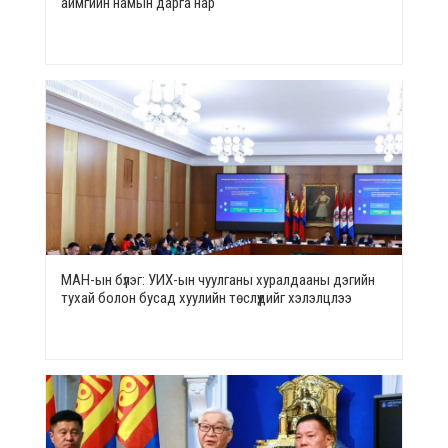
аймгийн намын дарга нар
МАН-ын бүлэг: УИХ-ын чуулганы хуралдааны дэгийн
тухай болон бусад хуулийн төслүүдийг хэлэлцлээ