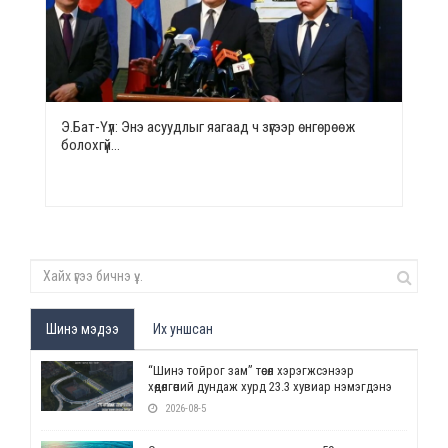
Э.Бат-Үүл: Энэ асуудлыг яагаад ч зүгээр өнгөрөөж
болохгүй…
Шинэ мэдээ
Их уншсан
“Шинэ тойрог зам” төсөл хэрэгжсэнээр
хөдөлгөөний дундаж хурд 23.3 хувиар нэмэгдэнэ
2026-08-5