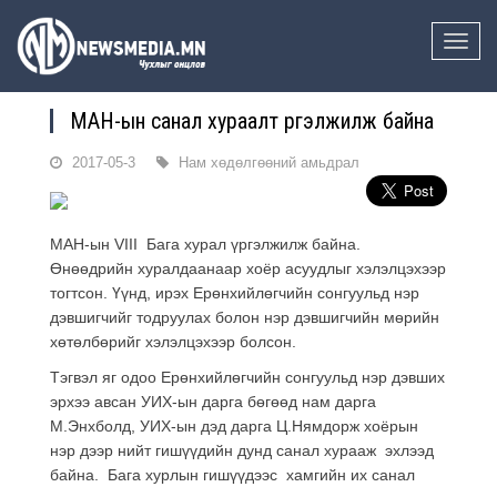
Toggle
naviga
МАН-ын санал хураалт үргэлжилж байна
2017-05-3
Нам хөдөлгөөний амьдрал
МАН-ын VIII Бага хурал үргэлжилж байна.
Өнөөдрийн хуралдаанаар хоёр асуудлыг хэлэлцэхээр
тогтсон. Үүнд, ирэх Ерөнхийлөгчийн сонгуульд нэр
дэвшигчийг тодруулах болон нэр дэвшигчийн мөрийн
хөтөлбөрийг хэлэлцэхээр болсон.
Тэгвэл яг одоо Ерөнхийлөгчийн сонгуульд нэр дэвших
эрхээ авсан УИХ-ын дарга бөгөөд нам дарга
М.Энхболд, УИХ-ын дэд дарга Ц.Нямдорж хоёрын
нэр дээр нийт гишүүдийн дунд санал хурааж эхлээд
байна. Бага хурлын гишүүдээс хамгийн их санал