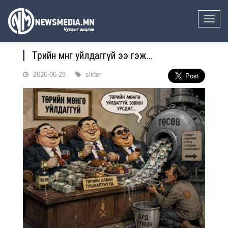
Toggle
naviga
Төрийн мөнгө уйлдаггүй ээ гэж…
2026-06-29
slider