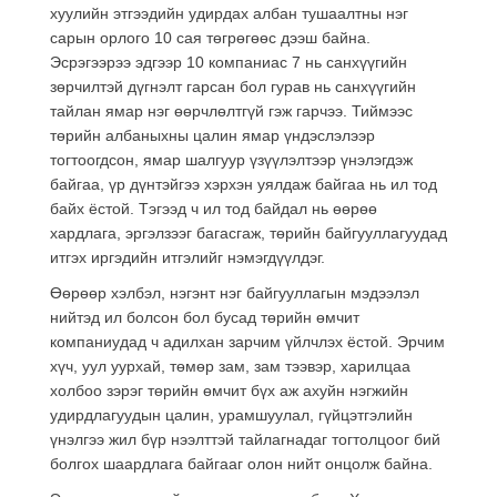
хуулийн этгээдийн удирдах албан тушаалтны нэг
сарын орлого 10 сая төгрөгөөс дээш байна.
Эсрэгээрээ эдгээр 10 компаниас 7 нь санхүүгийн
зөрчилтэй дүгнэлт гарсан бол гурав нь санхүүгийн
тайлан ямар нэг өөрчлөлтгүй гэж гарчээ. Тиймээс
төрийн албаныхны цалин ямар үндэслэлээр
тогтоогдсон, ямар шалгуур үзүүлэлтээр үнэлэгдэж
байгаа, үр дүнтэйгээ хэрхэн уялдаж байгаа нь ил тод
байх ёстой. Тэгээд ч ил тод байдал нь өөрөө
хардлага, эргэлзээг багасгаж, төрийн байгууллагуудад
итгэх иргэдийн итгэлийг нэмэгдүүлдэг.
Өөрөөр хэлбэл, нэгэнт нэг байгууллагын мэдээлэл
нийтэд ил болсон бол бусад төрийн өмчит
компаниудад ч адилхан зарчим үйлчлэх ёстой. Эрчим
хүч, уул уурхай, төмөр зам, зам тээвэр, харилцаа
холбоо зэрэг төрийн өмчит бүх аж ахуйн нэгжийн
удирдлагуудын цалин, урамшуулал, гүйцэтгэлийн
үнэлгээ жил бүр нээлттэй тайлагнадаг тогтолцоог бий
болгох шаардлага байгааг олон нийт онцолж байна.