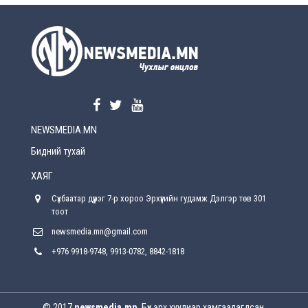
УЕПГ: Биеэ үнэлэхийг зохион байгуулж, хүн
худалдаалсан хэргүүдийг шүүхэд
шилжүүлжээ
2026-08-5
Өнөөдрийн онч үг
2026-08-5
NEWSMEDIA.MN
Энэ сарын 15-наас эхлэн замын хөдөлгөөнд
өөрчлөлт орно
Бидний тухай
2026-08-4
ХАЯГ
С.Бямбацогт: Иргэд, бизнес эрхлэгчдэд
Сүхбаатар дүүрэг 7-р хороо Эрхүүгийн гудамж Дэлгэр төв 301
хүрсэн өгөөжөөрөө ажлаа үнэлж, хэрэгжилтээ
тайлагнадаг байх ёстой
тоот
2026-08-4
newsmedia.mn@gmail.com
+976 9918-9748, 9913-0782, 8842-1818
Улсын онцгой комисс өвөлжилтийн бэлтгэл,
бэлэн байдлыг хангах чиглэлээр хуралдлаа
2026-07-30
© 2017
newsmedia.mn
. Бүх эрх хуулиар хамгаалагдсан.