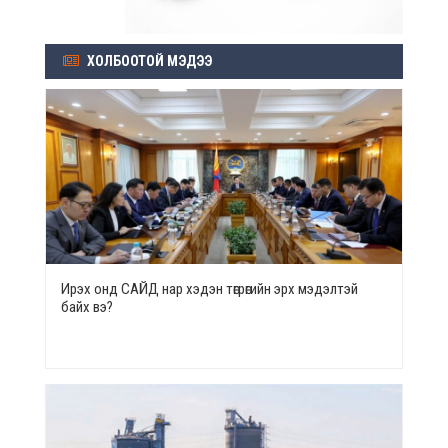
ХОЛБООТОЙ МЭДЭЭ
Ирэх онд САЙД нар хэдэн төгрөгийн эрх мэдэлтэй
байх вэ?