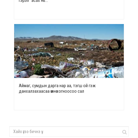
гэрэл” асах нь…
Аймаг, сумдын дарга нар аа, тэгш ой гэж
данхалзахаасаа өмнө хогноосоо сал