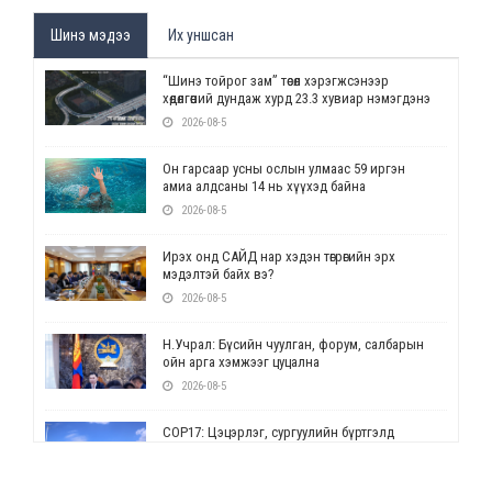
Шинэ мэдээ
Их уншсан
“Шинэ тойрог зам” төсөл хэрэгжсэнээр
хөдөлгөөний дундаж хурд 23.3 хувиар нэмэгдэнэ
2026-08-5
Он гарсаар усны ослын улмаас 59 иргэн
амиа алдсаны 14 нь хүүхэд байна
2026-08-5
Ирэх онд САЙД нар хэдэн төгрөгийн эрх
мэдэлтэй байх вэ?
2026-08-5
Н.Учрал: Бүсийн чуулган, форум, салбарын
ойн арга хэмжээг цуцална
2026-08-5
СОР17: Цэцэрлэг, сургуулийн бүртгэлд
өөрчлөлт орно
2026-08-5