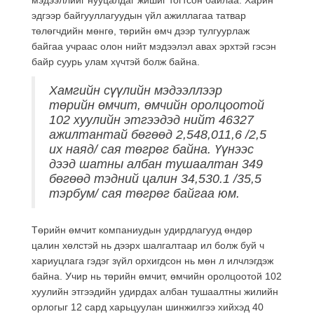
эдгээр байгууллагуудын үйл ажиллагаа татвар
төлөгчдийн мөнгө, төрийн өмч дээр тулгуурлаж
байгаа учраас олон нийт мэдээлэл авах эрхтэй гэсэн
байр суурь улам хүчтэй болж байна.
Хамгийн сүүлийн мэдээллээр
төрийн өмчит, өмчийн оролцоотой
102 хуулийн этгээдэд нийт 46327
ажилтантай бөгөөд 2,548,011,6 /2,5
их наяд/ сая төгрөг байна. Үүнээс
дээд шатны албан тушаалтан 349
бөгөөд тэдний цалин 34,530.1 /35,5
тэрбум/ сая төгрөг байгаа юм.
Төрийн өмчит компаниудын удирдлагууд өндөр
цалин хөлстэй нь дээрх шалгалтаар ил болж буй ч
хариуцлага гэдэг зүйл орхигдсон нь мөн л илчлэгдэж
байна. Учир нь төрийн өмчит, өмчийн оролцоотой 102
хуулийн этгээдийн удирдах албан тушаалтны жилийн
орлогыг 12 сард харьцуулан шинжилгээ хийхэд 40