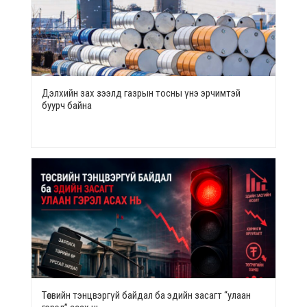
Дэлхийн зах зээлд газрын тосны үнэ эрчимтэй
буурч байна
Төсвийн тэнцвэргүй байдал ба эдийн засагт “улаан