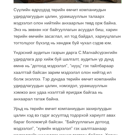
Сүүлийн өдрүүдэд төрийн өмчит компаниудын
удирдлагуудын цалин, урамшууллын талаарх
мэдээлэл олон нийтийн анхаарлын төвд орж байна.
Энэ нь зөвхөн нэг байгууллагын асуудал биш, харин
төрийн өмчийн засаглал, ил тод байдал, хариуцлагын
тогтолцоог бүхэлд нь хөндөж буй чухал сэдэв юм.
Үндэсний аудитын газрын дарга С.Магнайсүрэнгийн
удирдлага дор хийж буй шалгалт, аудитын үр дүнд
өмнө нь “дотоод мэдээлэл”, “нууц” гэх тайлбараар
хаалттай байсан зарим мэдээлэл олон нийтэд ил
болж эхэллээ. Тэр дундаа төрийн өмчит компанийн
удирдлагуудын цалин, нэмэгдэл, урамшууллын
хэмжээ анх удаа нээлттэй яригдаж байгаа нь
анхаарал татаж байна.
Урьд нь төрийн өмчит компаниудын захирлуудын
цалин хэд вэ гэдэг асуултад тодорхой хариулт авах
бараг боломжгүй байсан. “Байгууллагын дотоод
мэдээлэл”, “хувийн мэдээлэл” гэх шалтгаанаар
мэдээллийг нууцалдаг жишиг тогтсон байлаа. Харин