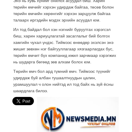
Энэ нь хувь хүнийг онилох асуудал биш. Харин
төрийн өмчийг хэрхэн удирдаж байгаа, төсөв болон
төрийн өмчийн хөрөнгийг хэрхэн зарцуулж байгаа
талаарх иргэдийн мэдэх эрхийн асуудал юм.
Ил тод байдал бол хэн нэгнийг буруутгах хэрэгсэл
биш, харин хариуцлагатай засаглалыг бий болгох
хамгийн чухал үндэс. Тиймээс өнөөдөр эхэлсэн энэ
жишиг зөвхөн нэг байгууллагаар хязгаарлагдах бус,
төрийн өмчит бүх компанид ижил зарчмаар хэрэгжих
нь шударга бөгөөд зөв алхам болох юм.
Төрийн өмч бол ард түмний өмч. Тиймээс түүнийг
удирдаж буй албан тушаалтнуудын цалин,
урамшуулал ч олон нийтэд ил тод байх нь зүй ёсны
шаардлага билээ.