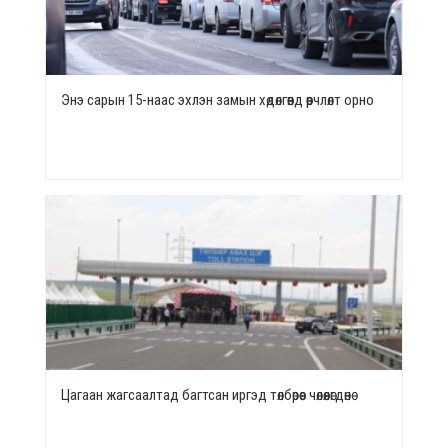
Энэ сарын 15-наас эхлэн замын хөдөлгөөнд өөрчлөлт орно
Цагаан жагсаалтад багтсан иргэд төлбөрөөс чөлөөлөгдөнө