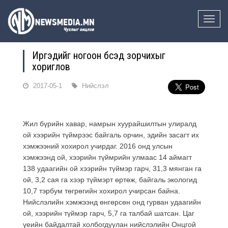
Toggle
naviga
Иргэдийг ногоон бүсэд зорчихыг
хориглов
2017-05-1
Нийслэл
Жил бүрийн хавар, намрын хуурайшилтын улиралд
ой хээрийн түймрээс байгаль орчин, эдийн засагт их
хэмжээний хохирол учирдаг. 2016 онд улсын
хэмжээнд ой, хээрийн түймрийн улмаас 14 аймагт
138 удаагийн ой хээрийн түймэр гарч, 31,3 мянган га
ой, 3,2 сая га хээр түймэрт өртөж, байгаль экологид
10,7 тэрбум төгрөгийн хохирол учирсан байна.
Нийслэлийн хэмжээнд өнгөрсөн онд гурван удаагийн
ой, хээрийн түймэр гарч, 5,7 га талбай шатсан. Цаг
үеийн байдалтай холбогдуулан нийслэлийн Онцгой