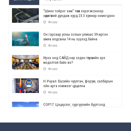
“Шинэ тойрог зам” төсөл хэрэгжсэнээр
хөдөлгөөний дундаж хурд 23.3 хувиар нэмэгдэнэ
Өчигдөр
Он гарсаар усны ослын улмаас 59 иргэн
амиа алдсаны 14 нь хүүхэд байна
Өчигдөр
Ирэх онд САЙД нар хэдэн төгрөгийн эрх
мэдэлтэй байх вэ?
Өчигдөр
Н.Учрал: Бүсийн чуулган, форум, салбарын
ойн арга хэмжээг цуцална
Өчигдөр
СОР17: Цэцэрлэг, сургуулийн бүртгэлд
өөрчлөлт орно
Өчигдөр
УЕПГ: Биеэ үнэлэхийг зохион байгуулж, хүн