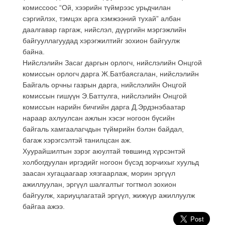
комиссоос “Ой, хээрийн түймрээс урьдчилан
сэргийлэх, тэмцэх арга хэмжээний тухай” албан
даалгавар гаргаж, нийслэл, дүүргийн мэргэжлийн
байгууллагуудад хэрэгжилтийг зохион байгуулж
байна.
Нийслэлийн Засаг даргын орлогч, нийслэлийн Онцгой
комиссын орлогч дарга Ж.Батбаясгалан, нийслэлийн
Байгаль орчны газрын дарга, нийслэлийн Онцгой
комиссын гишүүн Э.Баттулга, нийслэлийн Онцгой
комиссын нарийн бичгийн дарга Д.Эрдэнэбаатар
нараар ахлуулсан ажлын хэсэг ногоон бүсийн
байгаль хамгаалагчдын түймрийн бэлэн байдал,
багаж хэрэгсэлтэй танилцсан аж.
Хуурайшилтын зэрэг аюултай төвшинд хүрсэнтэй
холбогдуулан иргэдийг ногоон бүсэд зорчихыг хуульд
заасан хугацаагаар хязгаарлаж, морин эргүүл
ажиллуулан, эргүүл шалгалтыг тогтмол зохион
байгуулж, хариуцлагатай эргүүл, жижүүр ажиллуулж
байгаа ажээ.