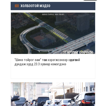
ХОЛБООТОЙ МЭДЭЭ
“Шинэ тойрог зам” төсөл хэрэгжсэнээр хөдөлгөөний
дундаж хурд 23.3 хувиар нэмэгдэнэ