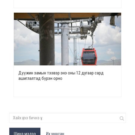
Дүүжин замын тээвэр энэ оны 12 дугаар сард
ашиглалтад бүрэн орно
Шинэ мэдээ
Их уншсан