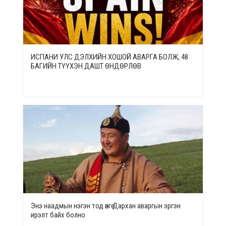
ИСПАНИ УЛС ДЭЛХИЙН ХОШОЙ АВАРГА БОЛЖ, 48
БАГИЙН ТҮҮХЭН ДАШТ ӨНДӨРЛӨВ
Энэ наадмын нэгэн тод өнгө Дархан аваргын эргэн
ирэлт байх болно