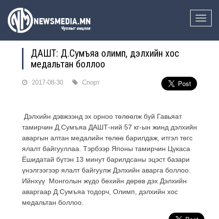
Toggle
naviga
ДАШТ: Д.Сумъяа олимп, дэлхийн хос
медальтан боллоо
2017-08-30
Спорт
Дэлхийн дэвжээнд эх орноо төлөөлж буй Гавьяат
тамирчин Д.Сумъяа ДАШТ-ний 57 кг-ын жинд дэлхийн
аваргын алтан медалийн төлөө барилдаж, итгэл төгс
ялалт байгууллаа. Тэрбээр Японы тамирчин Цүкаса
Ёшидатай бүтэн 13 минут барилдсаны эцэст базари
үнэлгээгээр ялалт байгуулж Дэлхийн аварга боллоо.
Ийнхүү Монголын жүдо бөхийн дөрөв дэх Дэлхийн
аваргаар Д.Сумъяа тодорч, Олимп, дэлхийн хос
медальтан боллоо.