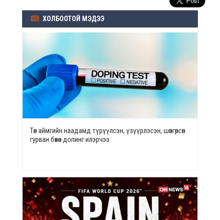
ХОЛБООТОЙ МЭДЭЭ
Төв аймгийн наадамд түрүүлсэн, үзүүрлэсэн, шөвгөрсөн
гурван бөхөөс допинг илэрчээ