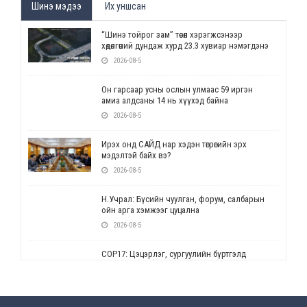
Шинэ мэдээ
Их уншсан
“Шинэ тойрог зам” төсөл хэрэгжсэнээр
хөдөлгөөний дундаж хурд 23.3 хувиар нэмэгдэнэ
2026-08-5
Он гарсаар усны ослын улмаас 59 иргэн
амиа алдсаны 14 нь хүүхэд байна
2026-08-5
Ирэх онд САЙД нар хэдэн төгрөгийн эрх
мэдэлтэй байх вэ?
2026-08-5
Н.Учрал: Бүсийн чуулган, форум, салбарын
ойн арга хэмжээг цуцална
2026-08-5
СОР17: Цэцэрлэг, сургуулийн бүртгэлд
өөрчлөлт орно
2026-08-5