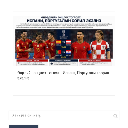
Өнөөдрийн онцлох тоглолт: Испани, Португалын сорил
эхэлнэ