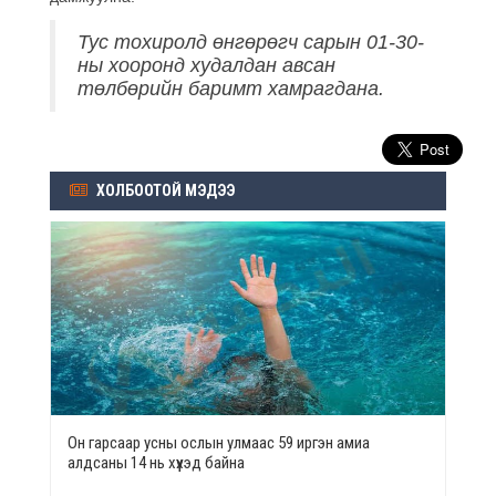
Тус тохиролд өнгөрөгч сарын 01-30-
ны хооронд худалдан авсан
төлбөрийн баримт хамрагдана.
ХОЛБООТОЙ МЭДЭЭ
Он гарсаар усны ослын улмаас 59 иргэн амиа
алдсаны 14 нь хүүхэд байна