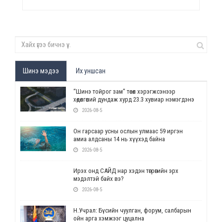
Шинэ мэдээ
Их уншсан
“Шинэ тойрог зам” төсөл хэрэгжсэнээр
хөдөлгөөний дундаж хурд 23.3 хувиар нэмэгдэнэ
2026-08-5
Он гарсаар усны ослын улмаас 59 иргэн
амиа алдсаны 14 нь хүүхэд байна
2026-08-5
Ирэх онд САЙД нар хэдэн төгрөгийн эрх
мэдэлтэй байх вэ?
2026-08-5
Н.Учрал: Бүсийн чуулган, форум, салбарын
ойн арга хэмжээг цуцална