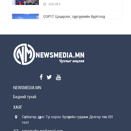
2026-08-5
СОР17: Цэцэрлэг, сургуулийн бүртгэлд
өөрчлөлт орно
2026-08-5
УЕПГ: Биеэ үнэлэхийг зохион байгуулж, хүн
худалдаалсан хэргүүдийг шүүхэд
шилжүүлжээ
2026-08-5
Өнөөдрийн онч үг
2026-08-5
NEWSMEDIA.MN
Энэ сарын 15-наас эхлэн замын хөдөлгөөнд
өөрчлөлт орно
Бидний тухай
2026-08-4
ХАЯГ
С.Бямбацогт: Иргэд, бизнес эрхлэгчдэд
Сүхбаатар дүүрэг 7-р хороо Эрхүүгийн гудамж Дэлгэр төв 301
хүрсэн өгөөжөөрөө ажлаа үнэлж, хэрэгжилтээ
тайлагнадаг байх ёстой
тоот
2026-08-4
newsmedia.mn@gmail.com