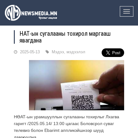
Toggle
naviga
НӨАТ-ын сугалааны тохирол маргааш
явагдана
2025-05-13
Мэдээ, мэдээлэл
НӨАТ-ын урамшууллын сугалааны тохирлыг Лхагва
гаригт /2025.05.14/ 13:00 цагаас Боловсрол суваг
телевиз болон Ebarimt аппликэйшнээр шууд
дамжуулна.