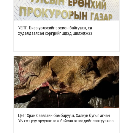
УЕПГ: Биеэ үнэлэхийг зохион байгуулж, хүн
худалдаалсан хэргүүдийг шүүхэд шилжүүлжээ
ЦЕГ: Хүрэн баавгайн бамбарууш, Халиун бугыг агнан
УБ хот руу оруулах гэж байсан этгээдийг саатуулжээ