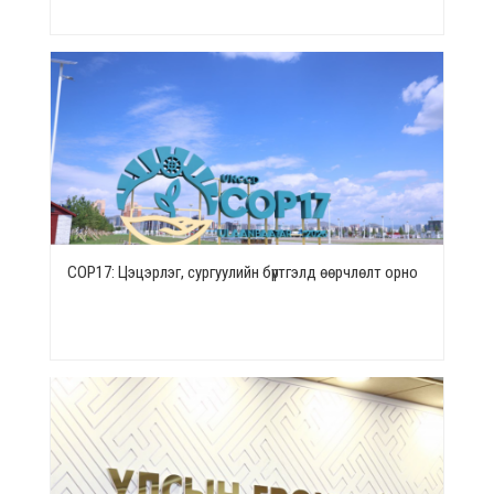
СОР17: Цэцэрлэг, сургуулийн бүртгэлд өөрчлөлт орно