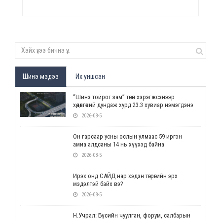
Шинэ мэдээ
Их уншсан
“Шинэ тойрог зам” төсөл хэрэгжсэнээр
хөдөлгөөний дундаж хурд 23.3 хувиар нэмэгдэнэ
2026-08-5
Он гарсаар усны ослын улмаас 59 иргэн
амиа алдсаны 14 нь хүүхэд байна
2026-08-5
Ирэх онд САЙД нар хэдэн төгрөгийн эрх
мэдэлтэй байх вэ?
2026-08-5
Н.Учрал: Бүсийн чуулган, форум, салбарын