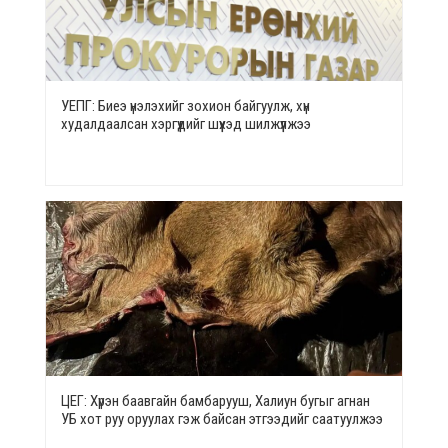
УЕПГ: Биеэ үнэлэхийг зохион байгуулж, хүн
худалдаалсан хэргүүдийг шүүхэд шилжүүлжээ
ЦЕГ: Хүрэн баавгайн бамбарууш, Халиун бугыг агнан
УБ хот руу оруулах гэж байсан этгээдийг саатуулжээ