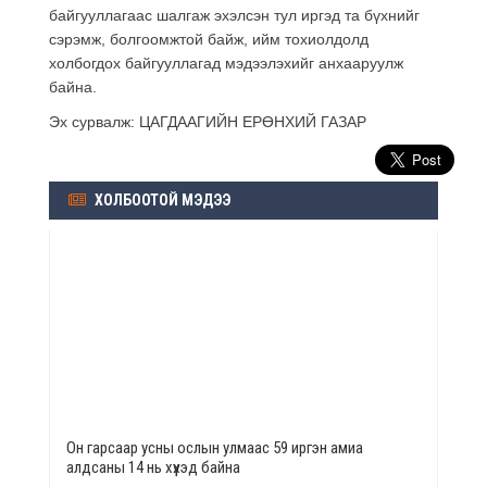
байгууллагаас шалгаж эхэлсэн тул иргэд та бүхнийг
сэрэмж, болгоомжтой байж, ийм тохиолдолд
холбогдох байгууллагад мэдээлэхийг анхааруулж
байна.
Эх сурвалж: ЦАГДААГИЙН ЕРӨНХИЙ ГАЗАР
ХОЛБООТОЙ МЭДЭЭ
Он гарсаар усны ослын улмаас 59 иргэн амиа
алдсаны 14 нь хүүхэд байна