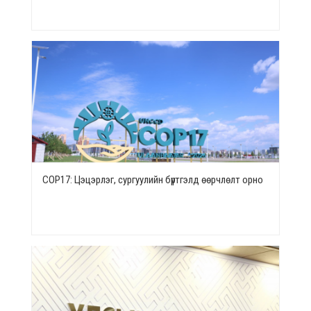
СОР17: Цэцэрлэг, сургуулийн бүртгэлд өөрчлөлт орно