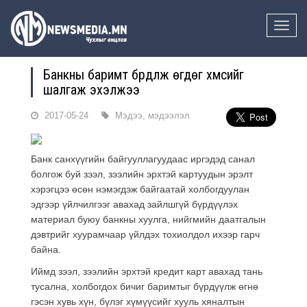
Toggle
naviga
Банкны баримт бүрдүүлж өгдөг хүмүүсийг
шалгаж эхэлжээ
2017-05-24
Мэдээ, мэдээлэл
Банк санхүүгийн байгууллагуудаас иргэдэд санал
болгож буй зээл, зээлийн эрхтэй картуудын эрэлт
хэрэгцээ өсөн нэмэгдэж байгаатай холбогдуулан
эдгээр үйлчилгээг авахад зайлшгүй бүрдүүлэх
материал буюу банкны хуулга, нийгмийн даатгалын
дэвтрийг хуурамчаар үйлдэх тохиолдол ихээр гарч
байна.
Иймд зээл, зээлийн эрхтэй кредит карт авахад тань
тусална, холбогдох бичиг баримтыг бүрдүүлж өгнө
гэсэн хувь хүн, бүлэг хүмүүсийг хууль хяналтын