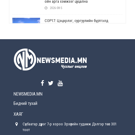
ойн арга хэмжээг цуцална
2026-08-5
СОР17: Цэцэрлэг, сургуулийн бүртгэлд
өөрчлөлт орно
2026-08-5
УЕПГ: Биеэ үнэлэхийг зохион байгуулж, хүн
худалдаалсан хэргүүдийг шүүхэд
шилжүүлжээ
2026-08-5
Өнөөдрийн онч үг
2026-08-5
NEWSMEDIA.MN
Энэ сарын 15-наас эхлэн замын хөдөлгөөнд
өөрчлөлт орно
Бидний тухай
2026-08-4
ХАЯГ
С.Бямбацогт: Иргэд, бизнес эрхлэгчдэд
Сүхбаатар дүүрэг 7-р хороо Эрхүүгийн гудамж Дэлгэр төв 301
хүрсэн өгөөжөөрөө ажлаа үнэлж, хэрэгжилтээ
тайлагнадаг байх ёстой
тоот