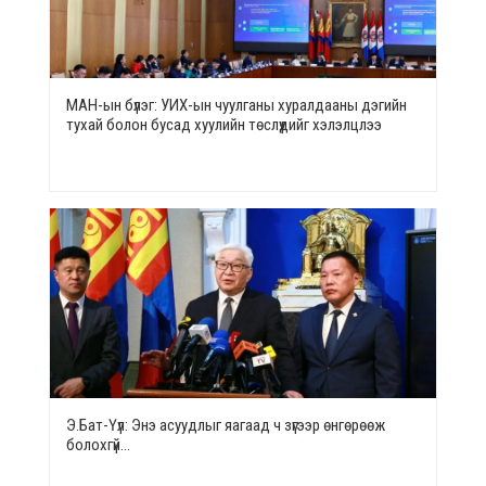
МАН-ын бүлэг: УИХ-ын чуулганы хуралдааны дэгийн
тухай болон бусад хуулийн төслүүдийг хэлэлцлээ
Э.Бат-Үүл: Энэ асуудлыг яагаад ч зүгээр өнгөрөөж
болохгүй…