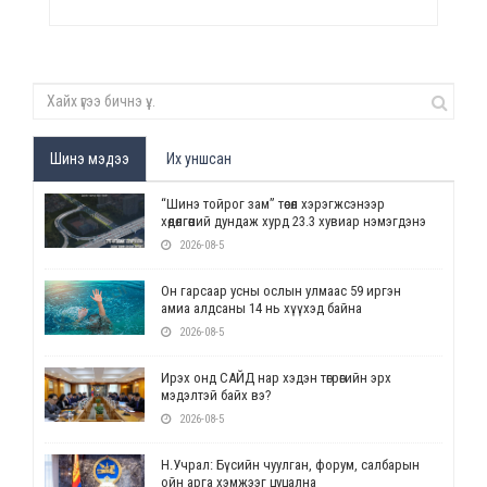
Шинэ мэдээ
Их уншсан
“Шинэ тойрог зам” төсөл хэрэгжсэнээр
хөдөлгөөний дундаж хурд 23.3 хувиар нэмэгдэнэ
2026-08-5
Он гарсаар усны ослын улмаас 59 иргэн
амиа алдсаны 14 нь хүүхэд байна
2026-08-5
Ирэх онд САЙД нар хэдэн төгрөгийн эрх
мэдэлтэй байх вэ?
2026-08-5
Н.Учрал: Бүсийн чуулган, форум, салбарын
ойн арга хэмжээг цуцална