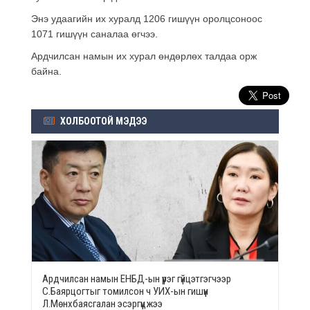
Энэ удаагийн их хуралд 1206 гишүүн оролцсоноос
1071 гишүүн саналаа өгчээ.
Ардчилсан намын их хурал өндөрлөх талдаа орж
байна.
ХОЛБООТОЙ МЭДЭЭ
Ардчилсан намын ЕНБД-ын үүрэг гүйцэтгэгчээр
С.Баярцогтыг томилсон ч УИХ-ын гишүүн
Л.Мөнхбаясгалан эсэргүүцжээ