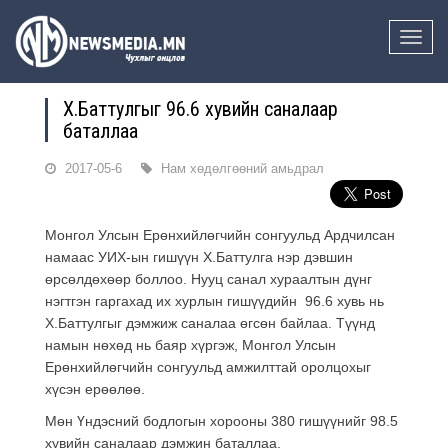
Toggle
naviga
Х.Баттулгыг 96.6 хувийн саналаар
баталлаа
2017-05-6
Нам хөдөлгөөний амьдрал
Монгол Улсын Ерөнхийлөгчийн сонгуульд Ардчилсан
намаас УИХ-ын гишүүн Х.Баттулга нэр дэвшин
өрсөлдөхөөр боллоо. Нууц санал хураалтын дүнг
нэгтгэн гаргахад их хурлын гишүүдийн 96.6 хувь нь
Х.Баттулгыг дэмжиж саналаа өгсөн байлаа. Түүнд
намын нөхөд нь баяр хүргэж, Монгол Улсын
Ерөнхийлөгчийн сонгуульд амжилттай оролцохыг
хүсэн ерөөлөө.
Мөн Үндэсний бодлогын хорооны 380 гишүүнийг 98.5
хувийн саналаар дэмжин баталлаа.