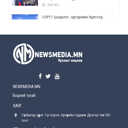
2026-08-5
СОР17: Цэцэрлэг, сургуулийн бүртгэлд
өөрчлөлт орно
2026-08-5
УЕПГ: Биеэ үнэлэхийг зохион байгуулж, хүн
худалдаалсан хэргүүдийг шүүхэд
шилжүүлжээ
2026-08-5
Өнөөдрийн онч үг
2026-08-5
NEWSMEDIA.MN
Энэ сарын 15-наас эхлэн замын хөдөлгөөнд
өөрчлөлт орно
Бидний тухай
2026-08-4
ХАЯГ
С.Бямбацогт: Иргэд, бизнес эрхлэгчдэд
Сүхбаатар дүүрэг 7-р хороо Эрхүүгийн гудамж Дэлгэр төв 301
хүрсэн өгөөжөөрөө ажлаа үнэлж, хэрэгжилтээ
тайлагнадаг байх ёстой
тоот
2026-08-4