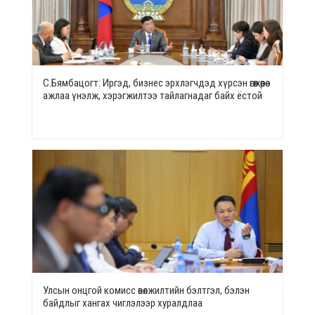
С.Бямбацогт: Иргэд, бизнес эрхлэгчдэд хүрсэн өгөөжөөрөө
ажлаа үнэлж, хэрэгжилтээ тайлагнадаг байх ёстой
Улсын онцгой комисс өвөлжилтийн бэлтгэл, бэлэн
байдлыг хангах чиглэлээр хуралдлаа