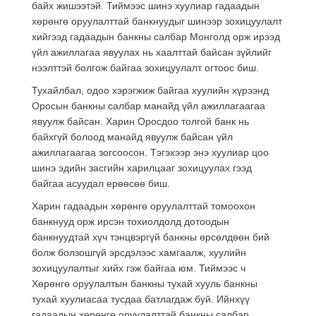
байх жишээтэй
. Тиймээс шинэ хуулиар гадаадын
хөрөнгө оруулалттай банкнуудыг шинээр зохицуулалт
хийгээд гадаадын банкны салбар Монголд орж ирээд
үйл ажиллагаа явуулах нь хаалттай байсан зүйлийг
нээлттэй болгож байгаа зохицуулалт огтоос биш.
Тухайлбал, одоо хэрэгжиж байгаа хуулийн хүрээнд
Оросын банкны салбар манайд үйл ажиллагаагаа
явуулж байсан. Харин Оросдоо толгой банк нь
байхгүй болоод манайд явуулж байсан үйл
ажиллагаагаа зогсоосон. Тэгэхээр энэ хуулиар цоо
шинэ эдийн засгийн харилцааг зохицуулах гээд
байгаа асуудал ерөөсөө биш.
Харин гадаадын хөрөнгө оруулалттай томоохон
банкнууд орж ирсэн тохиолдолд дотоодын
банкнуудтай хүч тэнцвэргүй банкны өрсөлдөөн бий
болж болзошгүй эрсдэлээс хамгаалж, хуулийн
зохицуулалтыг хийх гэж байгаа юм. Тиймээс ч
Хөрөнгө оруулалтын банкны тухай хууль банкны
тухай хуулиасаа тусдаа батлагдаж буй
. Ийнхүү
гадаадын хөрөнгө оруулалттай банкны салбар