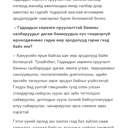
нэгжүүд манайд ажиллахдаа ямар салбар дээр
ажиллах вэ гэдгийг тодорхой зааглаж өгснөөрөө
эрсдэлүүдийг хамгаалах бүрэн боломжтой болно.
– Гадаадын хөрөнгө оруулалттай банкны
салбаруудыг дагаж банкнуудын хүч тэнцвэргүй
өрсөлдөөнөөс гадна өөр эрсдэлүүд гарна гээд
байх юм?
– Хүмүүсийн ярьж байгаа шиг өөр эрсдэлүүд байж
болзошгүй. Тухайлбал,
Гадаадын хөрөнгө оруулалт
банкны салбаруудыг дагаж, мөнгө угаах, терроризмыг
санхүүжүүлэх, геопилитикийн довтолгооны, эдийн
засгийн тагнуулын зэрэг эрсдэл байхыг үгүйсгэхгүй
.
Гэхдээ бид үүнтэй тэмцэхийн тулд олон улсын
стандартад нийцсэн хууль эрх зүйн тогтолцоог
сайжруулах, дотоодын хууль хүчний байгууллагуудыг
илүү сайжруулах, чанаржуулах арга хэмжээг авах
хэрэгтэй.
Гэтэл үүний оронд зах зээлээ гээд бүх зүйлээ хааж
хаячхаад, суугаад байх нь асуудлыг шийдэх оновчтой