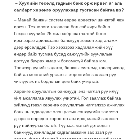
– Хуулийн төсөлд гаднын банк орж ирвэл яг аль
салбарт хөрөнгө оруулахаар тусгасан байгаа вэ?
– Манай банкны систем өөрөө өрөөсгөл шинжтэй явж
ирсэн. Технологи талаасаа бол сайжирч байна.
Гэхдээ сүүлийн 25 жил хоёр шатлалтай болж
ирснээрээ арилжааны банкнууд зөвхөн хадгаламж
дээр өрсөлддөг. Тэр хэрээрээ хадгаламжийн хүү
өндөр байх тусмаа бусад санхүүгийн зуучлалын
өртгүүд буурах ямар ч боломжгүй байгаа юм.
Тэгэхээр үүнийг задалж, банкны системд төвлөрчхөөд
байгаа мөнгөний урсгалыг хөрөнгийн зах зээл рүү
чиглүүлэх нь бодлогын цөм байх учиртай.
Хөрөнгө оруулалтын банкнууд энэ чиглэл рүү илүү
үйл ажиллагаа явуулах учиртай. Гол зааглаж байгаа
зүйлүүд гэвэл хөрөнгө оруулалтын чиглэлээр ажиллах
банк нь гадаадаас олон улсын санхүүгийн зах зээл
дээрээс өөрсдөө хөрөнгөө авч ирж, манай зах зээл
рүү нийлүүлэх ёстой. Түүнээс манай дотоодын
банкнууд ажилладаг хадгаламжийн зах зээл рүү
ороод, бусад банктай өрсөлдөөд хадгаламжийн хүүг