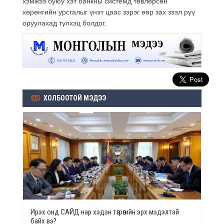
хэмжээ буюу хэт банкны системд төвлөрсөн
хөрөнгийн урсгалыг үнэт цаас зэрэг өөр зах зээл рүү
оруулахад түлхэц болдог.
ХОЛБООТОЙ МЭДЭЭ
Ирэх онд САЙД нар хэдэн төгрөгийн эрх мэдэлтэй
байх вэ?