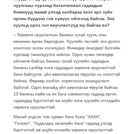
чуулганы хүрээнд баталчихвал гадаадын
банкнууд манай улсад салбараа нээх эрх зүйн
орчин бүрдэнэ гэж хүмүүс ойлгоод байгаа. Энэ
хуульд орох гол өөрчлөлтүүд юу байгаа вэ?
– Хөрөнгө оруулалтын банкны тухай хууль оны
өмнөхөн өргөн баригдсан. Хуулийн төслийг энэ долоо
хоногоос эхлэн хэлэлцэнэ. Өнөөдөр /өчигдөр/ бүлгийн
хурлаар танилцуулга хийлээ. Одоо хүчин төгөлдөр
үйлчилж байгаа банкны тухай хуулийн гадаадын
банкны салбар нэгж гадаадын хөрөнгө оруулалттай
банк байгуулж, үйл ажиллагаагаа явуулах нь нээлттэй
байгаа. Өөрөөр хэлбэл, хориглосон зохицуулалт
байхгүй. Одоо манайд үйл ажиллагаа явуулж байгаа
13 банкны найм нь их бага хэмжээгээр гадаад иргэн,
гадаадад бүртгэлтэй аж ахуйн нэгж хуулийн этгээдийн
хөрөнгө оруулалттай.
Манай үндсэн том гурван банк буюу
“ХААН”,
“Голомт”, “Худалдаа хөгжлийн банк” гадаад улсад
бүртгэлтэй аж ахуйн нэгжийн хөрөнгө оруулалттай