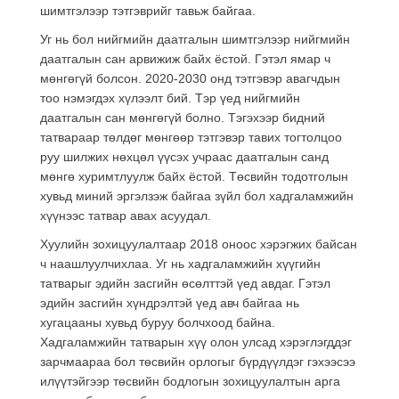
шимтгэлээр тэтгэврийг тавьж байгаа.
Уг нь бол нийгмийн даатгалын шимтгэлээр нийгмийн
даатгалын сан арвижиж байх ёстой. Гэтэл ямар ч
мөнгөгүй болсон.
2020-2030 онд тэтгэвэр авагчдын
тоо нэмэгдэх хүлээлт бий
. Тэр үед нийгмийн
даатгалын сан мөнгөгүй болно. Тэгэхээр бидний
татвараар төлдөг мөнгөөр тэтгэвэр тавих тогтолцоо
руу шилжих нөхцөл үүсэх учраас даатгалын санд
мөнгө хуримтлуулж байх ёстой. Төсвийн тодотголын
хувьд миний эргэлзэж байгаа зүйл бол хадгаламжийн
хүүнээс татвар авах асуудал.
Хуулийн зохицуулалтаар 2018 оноос хэрэгжих байсан
ч наашлуулчихлаа.
Уг нь хадгаламжийн хүүгийн
татварыг эдийн засгийн өсөлттэй үед авдаг
. Гэтэл
эдийн засгийн хүндрэлтэй үед авч байгаа нь
хугацааны хувьд буруу болчхоод байна.
Хадгаламжийн татварын хүү олон улсад хэрэглэгддэг
зарчмаараа бол төсвийн орлогыг бүрдүүлдэг гэхээсээ
илүүтэйгээр төсвийн бодлогын зохицуулалтын арга