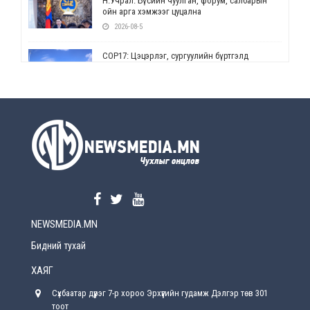
Н.Учрал: Бүсийн чуулган, форум, салбарын
ойн арга хэмжээг цуцална
2026-08-5
СОР17: Цэцэрлэг, сургуулийн бүртгэлд
өөрчлөлт орно
2026-08-5
УЕПГ: Биеэ үнэлэхийг зохион байгуулж, хүн
худалдаалсан хэргүүдийг шүүхэд
шилжүүлжээ
2026-08-5
Өнөөдрийн онч үг
2026-08-5
NEWSMEDIA.MN
Энэ сарын 15-наас эхлэн замын хөдөлгөөнд
өөрчлөлт орно
Бидний тухай
2026-08-4
ХАЯГ
С.Бямбацогт: Иргэд, бизнес эрхлэгчдэд
Сүхбаатар дүүрэг 7-р хороо Эрхүүгийн гудамж Дэлгэр төв 301
хүрсэн өгөөжөөрөө ажлаа үнэлж, хэрэгжилтээ
тайлагнадаг байх ёстой
тоот