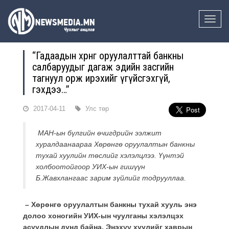
Toggle
naviga
“Гадаадын хөрөнгө оруулалттай банкны
салбаруудыг дагаж эдийн засгийн
тагнуул орж ирэхийг үгүйсгэхгүй,
гэхдээ…”
2017-04-11
Улс төр
МАН-ын бүлгийн өчигдрийн ээлжит
хуралдаанаараа Хөрөнгө оруулалтын банкны
тухай хуулийн төслийг хэлэлцлээ. Үүнтэй
холбоотойгоор УИХ-ын гишүүн
Б.Жавхлангаас зарим зүйлийг тодрууллаа.
– Хөрөнгө оруулалтын банкны тухай хууль энэ
долоо хоногийн УИХ-ын чуулганы хэлэлцэх
асуудлын дунд байна. Энэхүү хуулийг хаврын