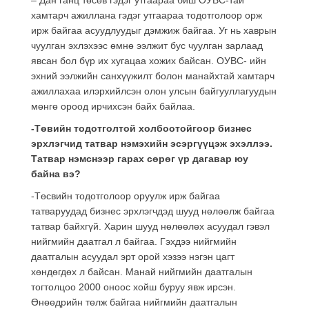
хамтарч ажиллана гэдэг утгаараа тодотголоор орж
ирж байгаа асуудлуудыг дэмжиж байгаа. Уг нь хаврын
чуулган эхлэхээс өмнө ээлжит бус чуулган зарлаад
явсан бол бүр их хугацаа хожих байсан. ОУВС- ийн
эхний ээлжийн санхүүжилт болон манайхтай хамтарч
ажиллахаа илэрхийлсэн олон улсын байгууллагуудын
мөнгө ороод ирчихсэн байх байлаа.
-Төвийн тодотголтой холбоотойгоор бизнес
эрхлэгчид татвар нэмэхийн эсэргүүцэж эхэллээ.
Татвар нэмснээр гарах сөрөг үр дагавар юу
байна вэ?
-Төсвийн тодотголоор оруулж ирж байгаа
татваруудад бизнес эрхлэгчдэд шууд нөлөөлж байгаа
татвар байхгүй
. Харин шууд нөлөөлөх асуудал гэвэл
нийгмийн даатгал л байгаа. Гэхдээ нийгмийн
даатгалын асуудал эрт орой хэзээ нэгэн цагт
хөндөгдөх л байсан. Манай нийгмийн даатгалын
тогтолцоо 2000 оноос хойш буруу явж ирсэн.
Өнөөдрийн төлж байгаа нийгмийн даатгалын