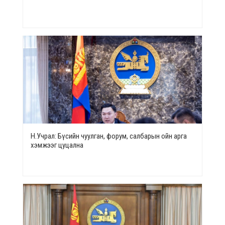
Н.Учрал: Бүсийн чуулган, форум, салбарын ойн арга
хэмжээг цуцална