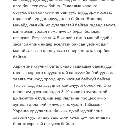
арга биш гэж үзэж байна. Гадаадын хөрөнгө
оруулалттай санхүүгийн байгууллагууд орж ирснээр
гарах сайн үр дагаврууд олон байгаа. Өнөөдөр
манайд хамгийн их дутагдалтай байгаа гадаад валют,
капиталын урсгал нэмэгдүүлэх бүрэн боломж
нээгдэнэ. Дээрээс нь 4-5 жилийн өмнө манай эдийн
засаг хамгийн өндөр өсөлттэй байсан үеийнх шиг
манай зах зээл олон улсын сонирхол татахаар биш
байгаа.
Харин энэ хуулийг баталснаар гадаадын банкнуудыг,
гаднын хөрөнгө оруулалттай санхүүгийн байгууллага
хаалга тогшоод ороод ирэх нөхцөл байхгүй байгаа.
Тэглээ гээд энэ асуудлыг хойшлуулж болохгүй. Энэ
өрөөр дунд хугацаандаа 8-10 жилийн хугацаатай
шилжилтийн бүтцийн өөрчлөлтийн процесс учир
хугацаа алдалгүй эхлүүлэх нь чухал. Тиймээс ч
Хөрөнгө оруулалтын банкны тухай хуулийг энэ
хаврын чуулганаар зайлшгүй хэлэлцэж нэг тийш нь
болгох хэрэгтэй гэж үзэж байгаа.