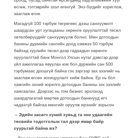
өсгөж, тэтгэврийн зээл өгөхгүй. Энэ бүгдийг хориглож,
зааглаж өгнө.
Магадгүй 100 тэрбум төгрөгөөс дээш санхүүжилт
шаардсан урт хугацааны хөрөнгө оруулалттай төсөл
хөтөлбөрүүдийг санхүүжүүлж болно. Мөн дотоодын
банкны дүрмийн сангийн доод хэмжээ 50 тэрбум
байхад хуулийн төсөл дээр гадаадын хөрөнгө
оруулалттай банк Монгол Улсын нутаг дэвсгэр дээр
үйл ажиллагаа явуулах юм бол дүрмийн сан 500
тэрбумаас доошгүй байна гэх зэргээр зах зээлийг нь
зааглаж өгсөн зохицуулалт хийж байна. Ер нь бол
хамгийн эхний зорилго дотоодын банкны зэх зээлийг
хамгаалах. Дээрээс нь том бизнес эрхлэхэд
шаардлагатай мөртөө дотоодын банкнууд өгч
чадахгүй байгаа мөнгийг оруулж ирэхийг зорьсон.
– Эдийн засагч хүний хувьд та энэ удаагийн
төсвийн тодотголын тал дээр ямар байр
суурьтай байна вэ?
– Дан ганц төсөв гэдэг утгаараа биш ОУВС-тай