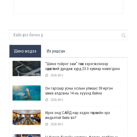
Шинэ мэдээ
Их уншсан
“Шинэ тойрог зам” төсөл хэрэгжсэнээр
хөдөлгөөний дундаж хурд 23.3 хувиар нэмэгдэнэ
2026-08-5
Он гарсаар усны ослын улмаас 59 иргэн
амиа алдсаны 14 нь хүүхэд байна
2026-08-5
Ирэх онд САЙД нар хэдэн төгрөгийн эрх
мэдэлтэй байх вэ?
2026-08-5