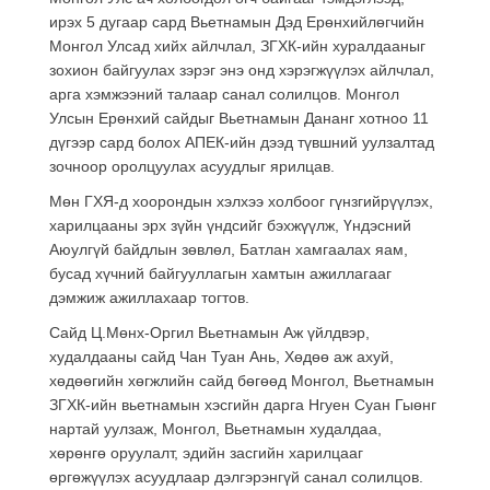
ирэх 5 дугаар сард Вьетнамын Дэд Ерөнхийлөгчийн
Монгол Улсад хийх айлчлал, ЗГХК-ийн хуралдааныг
зохион байгуулах зэрэг энэ онд хэрэгжүүлэх айлчлал,
арга хэмжээний талаар санал солилцов. Монгол
Улсын Ерөнхий сайдыг Вьетнамын Дананг хотноо 11
дүгээр сард болох АПЕК-ийн дээд түвшний уулзалтад
зочноор оролцуулах асуудлыг ярилцав.
Мөн ГХЯ-д хоорондын хэлхээ холбоог гүнзгийрүүлэх,
харилцааны эрх зүйн үндсийг бэхжүүлж, Үндэсний
Аюулгүй байдлын зөвлөл, Батлан хамгаалах яам,
бусад хүчний байгууллагын хамтын ажиллагааг
дэмжиж ажиллахаар тогтов.
Сайд Ц.Мөнх-Оргил Вьетнамын Аж үйлдвэр,
худалдааны сайд Чан Туан Ань, Хөдөө аж ахуй,
хөдөөгийн хөгжлийн сайд бөгөөд Монгол, Вьетнамын
ЗГХК-ийн вьетнамын хэсгийн дарга Нгуен Суан Гыөнг
нартай уулзаж, Монгол, Вьетнамын худалдаа,
хөрөнгө оруулалт, эдийн засгийн харилцааг
өргөжүүлэх асуудлаар дэлгэрэнгүй санал солилцов.