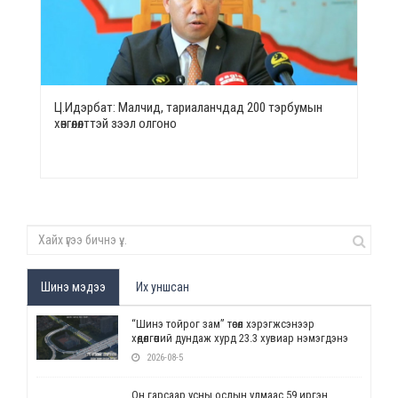
Ц.Идэрбат: Малчид, тариаланчдад 200 тэрбумын
хөнгөлөлттэй зээл олгоно
Шинэ мэдээ
Их уншсан
“Шинэ тойрог зам” төсөл хэрэгжсэнээр
хөдөлгөөний дундаж хурд 23.3 хувиар нэмэгдэнэ
2026-08-5
Он гарсаар усны ослын улмаас 59 иргэн