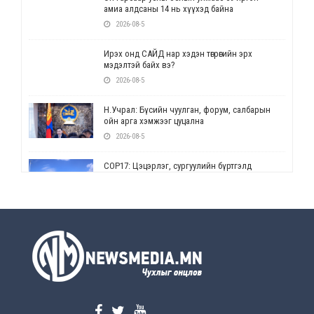
амиа алдсаны 14 нь хүүхэд байна
2026-08-5
Ирэх онд САЙД нар хэдэн төгрөгийн эрх
мэдэлтэй байх вэ?
2026-08-5
Н.Учрал: Бүсийн чуулган, форум, салбарын
ойн арга хэмжээг цуцална
2026-08-5
СОР17: Цэцэрлэг, сургуулийн бүртгэлд
өөрчлөлт орно
2026-08-5
УЕПГ: Биеэ үнэлэхийг зохион байгуулж, хүн
худалдаалсан хэргүүдийг шүүхэд
шилжүүлжээ
2026-08-5
Өнөөдрийн онч үг
2026-08-5