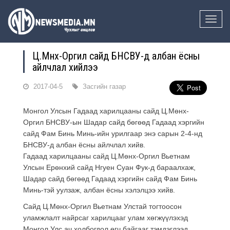
Toggle
naviga
Ц.Мөнх-Оргил сайд БНСВУ-д албан ёсны
айлчлал хийлээ
2017-04-5
Засгийн газар
Монгол Улсын Гадаад харилцааны сайд Ц.Мөнх-
Оргил БНСВУ-ын Шадар сайд бөгөөд Гадаад хэргийн
сайд Фам Бинь Минь-ийн урилгаар энэ сарын 2-4-нд
БНСВУ-д албан ёсны айлчлал хийв.
Гадаад харилцааны сайд Ц.Мөнх-Оргил Вьетнам
Улсын Ерөнхий сайд Нгуен Суан Фук-д бараалхаж,
Шадар сайд бөгөөд Гадаад хэргийн сайд Фам Бинь
Минь-тэй уулзаж, албан ёсны хэлэлцээ хийв.
Сайд Ц.Мөнх-Оргил Вьетнам Улстай тогтоосон
уламжлалт найрсаг харилцааг улам хөгжүүлэхэд
Монгол Улс ач холбогдол өгч байгааг тэмдэглээд,