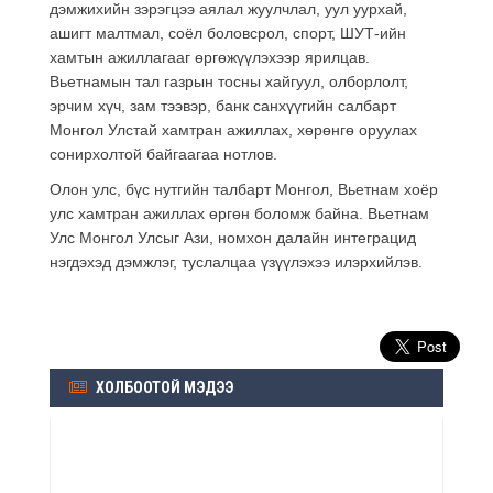
дэмжихийн зэрэгцээ аялал жуулчлал, уул уурхай,
ашигт малтмал, соёл боловсрол, спорт, ШУТ-ийн
хамтын ажиллагааг өргөжүүлэхээр ярилцав.
Вьетнамын тал газрын тосны хайгуул, олборлолт,
эрчим хүч, зам тээвэр, банк санхүүгийн салбарт
Монгол Улстай хамтран ажиллах, хөрөнгө оруулах
сонирхолтой байгаагаа нотлов.
Олон улс, бүс нутгийн талбарт Монгол, Вьетнам хоёр
улс хамтран ажиллах өргөн боломж байна. Вьетнам
Улс Монгол Улсыг Ази, номхон далайн интеграцид
нэгдэхэд дэмжлэг, туслалцаа үзүүлэхээ илэрхийлэв.
ХОЛБООТОЙ МЭДЭЭ