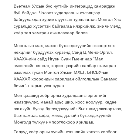
Вьетнам Улсын бүс нутгийн интеграцид хамрагдаж
буй байдал, Чөлөөт худалдааны хэлэлцээр
байгуулахдаа хуримтлуулсан туршлагаас Монгол Улс
суралцах хүсэлтэй байгаагаа илэрхийлж, энэ чиглэлд
хоёр тал хамтран ажиллахаар болов.
Монголын мах, махан бүтээгдэхүүнийн экспортлох
нөхцлийг бүрдүүлэх хүрээнд Сайд Ц.Мөнх-Оргил,
ХААХХ-ийн сайд Нгуен Суан Гыөнг нар “Мал
эмнэлгийн хяналт, хорио цээрийн салбарт хамтран
ажиллах тухай Монгол Улсын МХЕГ, БНСВУ-ын
ХААХХЯ хоорондын харилцан ойлголцлын Санамж
бичиг”-т гарын үсэг зурав.
Мөн цаашид хоёр орны худалдааны эргэлтийг
нэмэгдүүлэх, манай арьс шир, ноос ноолуур, хөдөө
аж ахуйн бусад бүтээгдэхүүнийг Вьетнамд экспортлох,
Вьетнамаас кофе, жимс, далайн бүтээгдэхүүнийг
Монголд түлхүү импортлохоор ярилцав.
Талууд хоёр орны хувийн хэвшлийн хэлхээ холбоог