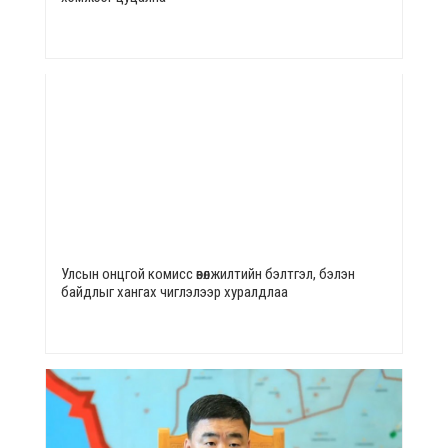
Улсын онцгой комисс өвөлжилтийн бэлтгэл, бэлэн
байдлыг хангах чиглэлээр хуралдлаа