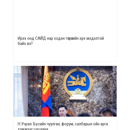
Ирэх онд САЙД нар хэдэн төгрөгийн эрх мэдэлтэй
байх вэ?
Н.Учрал: Бүсийн чуулган, форум, салбарын ойн арга
хэмжээг цуцална