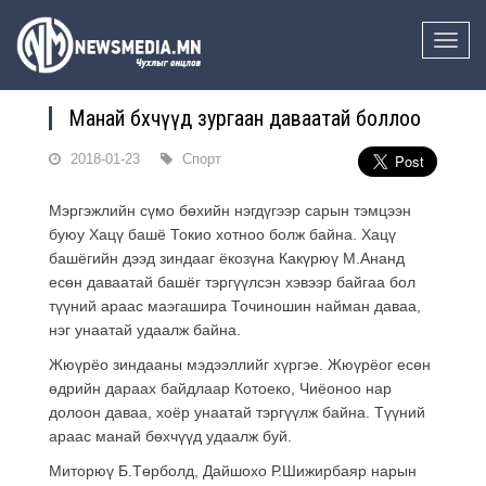
Toggle
naviga
Манай бөхчүүд зургаан даваатай боллоо
2018-01-23
Спорт
Мэргэжлийн сүмо бөхийн нэгдүгээр сарын тэмцээн
буюу Хацү башё Токио хотноо болж байна. Хацү
башёгийн дээд зиндааг ёкозүна Какүрюү М.Ананд
есөн даваатай башёг тэргүүлсэн хэвээр байгаа бол
түүний араас маэгашира Точиношин найман даваа,
нэг унаатай удаалж байна.
Жюүрёо зиндааны мэдээллийг хүргэе. Жюүрёог есөн
өдрийн дараах байдлаар Котоеко, Чиёоноо нар
долоон даваа, хоёр унаатай тэргүүлж байна. Түүний
араас манай бөхчүүд удаалж буй.
Миторюү Б.Төрболд, Дайшохо Р.Шижирбаяр нарын