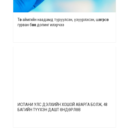
Төв аймгийн наадамд түрүүлсэн, үзүүрлэсэн, шөвгөрсөн
гурван бөхөөс допинг илэрчээ
ИСПАНИ УЛС ДЭЛХИЙН ХОШОЙ АВАРГА БОЛЖ, 48
БАГИЙН ТҮҮХЭН ДАШТ ӨНДӨРЛӨВ