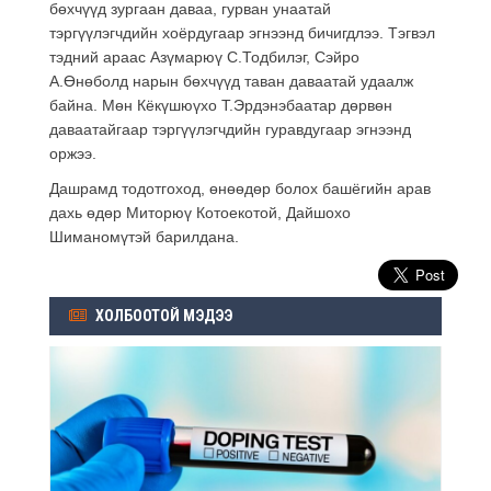
бөхчүүд зургаан даваа, гурван унаатай
тэргүүлэгчдийн хоёрдугаар эгнээнд бичигдлээ. Тэгвэл
тэдний араас Азүмарюү С.Тодбилэг, Сэйро
А.Өнөболд нарын бөхчүүд таван даваатай удаалж
байна. Мөн Кёкүшюүхо Т.Эрдэнэбаатар дөрвөн
даваатайгаар тэргүүлэгчдийн гуравдугаар эгнээнд
оржээ.
Дашрамд тодотгоход, өнөөдөр болох башёгийн арав
дахь өдөр Миторюү Котоекотой, Дайшохо
Шиманомүтэй барилдана.
ХОЛБООТОЙ МЭДЭЭ