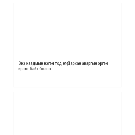
Энэ наадмын нэгэн тод өнгө Дархан аваргын эргэн
ирэлт байх болно