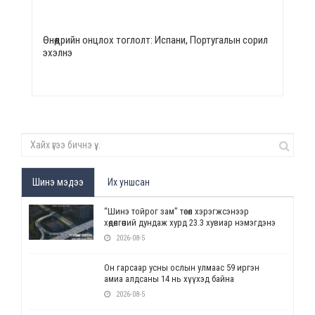
Өнөөдрийн онцлох тоглолт: Испани, Португалын сорил
эхэлнэ
Шинэ мэдээ
Их уншсан
“Шинэ тойрог зам” төсөл хэрэгжсэнээр
хөдөлгөөний дундаж хурд 23.3 хувиар нэмэгдэнэ
2026-08-5
Он гарсаар усны ослын улмаас 59 иргэн
амиа алдсаны 14 нь хүүхэд байна
2026-08-5