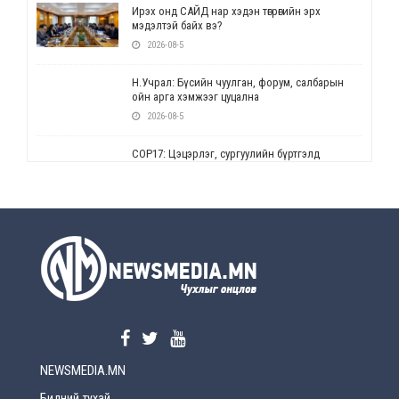
Ирэх онд САЙД нар хэдэн төгрөгийн эрх
мэдэлтэй байх вэ?
2026-08-5
Н.Учрал: Бүсийн чуулган, форум, салбарын
ойн арга хэмжээг цуцална
2026-08-5
СОР17: Цэцэрлэг, сургуулийн бүртгэлд
өөрчлөлт орно
2026-08-5
УЕПГ: Биеэ үнэлэхийг зохион байгуулж, хүн
худалдаалсан хэргүүдийг шүүхэд
шилжүүлжээ
2026-08-5
Өнөөдрийн онч үг
2026-08-5
NEWSMEDIA.MN
Энэ сарын 15-наас эхлэн замын хөдөлгөөнд
өөрчлөлт орно
Бидний тухай