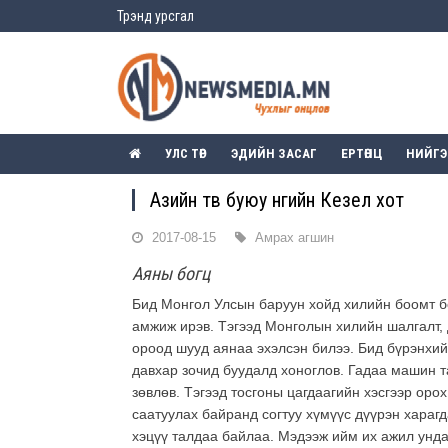
Трэнд урсгал
УЛС ТӨР
ЭДИЙН ЗАСАГ
ЕРТӨНЦ
НИЙГ
Азийн төв буюу өнөөгийн Кезел хот
2017-08-15
Амрах агшин
Аяны богц
Бид Монгол Улсын баруун хойд хилийн боомт 
амжиж ирэв. Тэгээд Монголын хилийн шалгалт,
ороод шууд аянаа эхэлсэн билээ. Бид бүрэнхий
давхар зочид буудалд хоноглов. Гадаа машин 
зөвлөв. Тэгээд тосгоны цагдаагийн хэсгээр оро
саатуулах байранд согтуу хүмүүс дүүрэн хараг
хэцүү талдаа байлаа. Мэдээж ийм их ажил унда