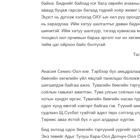
байна. Биднийг байхад нэг бага оврийн ачааны 
аваад буцаж гарсан багаад тэдний хоёр жижиг 
Эцэст нь дүгнэж хэлэхэд ОХУ-ын хил рүү орохд
нь харагдлаа. Ийм хатуу шалгалтыг даван бидн
шинжтэй. Ийм хатуу шалгуур, тэгээд хувиасаа м
тооцвол хил орчимын бараа эргэлт нэг их хөгжих
тийм цаг ойрхон байх болтугай.
Таг
Анасия Семис-Оол юм. Тэрбээр бүх амьдралаа 
бөөгийн хөгжлийн үйл явцтай танилцах боломж 
шигшигдэж байгаа ажээ. Тувагийн бөөгийн тэрг
соёлын гавьяат ажилтан, Тува улсын соёлын га
хотын хүндэт иргэн, Тувагийн бөөгийн насан 
одоо хүнд өвчтэй хэвтэрт байгаа гэв. Түүний а
судлаач Щ.Сүхбат гуайтай адил төрх сэтгэлд үл
Төрөөс авах ёстой бүх л цол алдарыг хүртэж.
Бид эхлээд одоо бөөгийн тэргүүний үүргийг орл
Энэ төвийг Адыг Тулуш Кара-Оол Допчун-Оол О