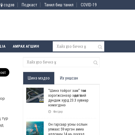
үй сэдэв
Подкаст
Танил биш танил
COVID-19
LIA
АМРАХ АГШИН
Шинэ мэдээ
Их уншсан
“Шинэ тойрог зам” төсөл
хэрэгжсэнээр хөдөлгөөний
оор
дундаж хурд 23.3 хувиар
нэмэгдэнэ
Өчигдөр
 түр
Он гарсаар усны ослын
ад
улмаас 59 иргэн амиа
алдсаны 14 нь хүүхэд