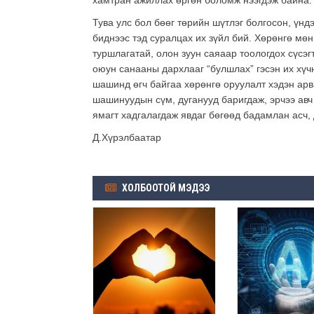
хамтран ажиллах өргөн боломж нээгдэж байна.
Тува улс бол бөөг төрийн шүтлэг болгосон, үнд
биднээс тэд суралцах их зүйл бий. Хөрөнгө мөн
туршлагатай, олон зуун саяаар тоологдох сүсэ
оюун санааны дархлааг “булшлах” гэсэн их хүч
шашинд өгч байгаа хөрөнгө оруулалт хэдэн арв
шашинуудын сүм, дуганууд баригдаж, эрчээ авч
ямагт хадгалагдаж явдаг бөгөөд бадамлан асч,
Д.Хүрэлбаатар
ХОЛБООТОЙ МЭДЭЭ