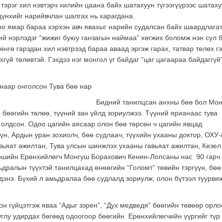
тэрэг хил нэвтэрч хилийн цаана байх шатахуун түгээгүүрээс шатаху
цүнхийг нарийвчлан шалгах нь харагдана.
оо ямар бараа хэрхэн авч явахыг нарийн судалсан байх шаардлага
ий нэрлэдэг “жижиг буюу ганзагын наймаа” хөгжих боломж нэн сул 
өнгө гарздан хил нэвтрээд бараа аваад эргэж гарах, татвар төлөх г
гүй төлөвтэй. Гэхдээ нэг монгол үг байдаг “цаг цагаараа байдаггүй”
наар онголсон Тува бөө нар
Бидний танилцсан анхны бөө бол Мо
бөөгийн төлөө, түүний зан үйлд зориулжээ. Түүний ярианаас тува
олдсон. Одоо цагийн аясаар олон бөө төрсөн ч цагийн явцад
үүн, Ардын уран зохиолч, бөө судлаач, түүхийн ухааны доктор, ОХУ
вьяат ажилтан, Тува улсын шинжлэх ухааны гавьяат ажилтан, Кезел
туршийн Ерөнхийлөгч Монгуш Борахович Кенин-Лопсаны нас 90 гарч
мьдралын түүхтэй танилцахад өнөөгийн “Голомт” төвийн тэргүүн, бөө
дэнэ. Бүхий л амьдралаа бөө судлалд зориулж, олон бүтээл туурвиж
он гүйцэтгэж яваа “Адыг зэрен”, “Дух медведя” бөөгийн төвөөр орло
глу удирдах бөгөөд одоогоор бөөгийн Ерөнхийлөгчийн үүргийг түр