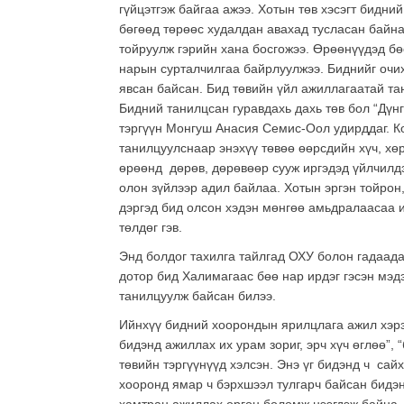
гүйцэтгэж байгаа ажээ. Хотын төв хэсэгт бидни
бөгөөд төрөөс худалдан авахад тусласан байна.
тойруулж гэрийн хана босгожээ. Өрөөнүүдэд бөө
нарын сурталчилгаа байрлуулжээ. Биднийг очих
явсан байсан. Бид төвийн үйл ажиллагаатай т
Бидний танилцсан гуравдахь дахь төв бол “Дүнг
тэргүүн Монгуш Анасия Семис-Оол удирддаг. Ко
танилцуулснаар энэхүү төвөө өөрсдийн хүч, хө
өрөөнд дөрөв, дөрөвөөр сууж иргэдэд үйлчилдэ
олон зүйлээр адил байлаа. Хотын эргэн тойрон
дэргэд бид олсон хэдэн мөнгөө амьдралаасаа и
төлдөг гэв.
Энд болдог тахилга тайлгад ОХУ болон гадаада
дотор бид Халимагаас бөө нар ирдэг гэсэн мэдэ
танилцуулж байсан билээ.
Ийнхүү бидний хоорондын ярилцлага ажил хэрэг
бидэнд ажиллах их урам зориг, эрч хүч өглөө”,
төвийн тэргүүнүүд хэлсэн. Энэ үг бидэнд ч сай
хооронд ямар ч бэрхшээл тулгарч байсан бидэн