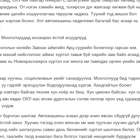
сайд, ОХУ-ын баатар генерал С.Шойгугийн зураг байрлах бөгөөд т
арагдана. От нэгэн хэмийн жигд, тохирсон дэг жаягаар хөгжиж буй н
өнөө цагийн хошуучлагчаа төрүүлж чаджээ. Түүний тод жишээ бол
г нэрлэж болно. Хот автомашины хөдөлгөөн багатай бас агаар нь
.
 Монголчуудад анхаарах ёстой асуудлууд
нголын хилийн Завхан аймгийн Арц-суурийн боомтоор гарсан юм.
м манай нийслэлээс аймаг хүртэл тавьж буй нарийн зам байх агаад
зам нь Новокраснаярск хүртэл нэг мянга км тавигдах орчин үеийн 
аар хуучны, социолизмын үеийг санагдуулна. Монголчууд бид тэдни
 уу гэдгийг эрэгцүүлэн бодогдуулахад хүргэв. Хандгайтын боомт
р нэвтэрч байгаа техник хүн хоёр их биш. Хүн цөөхөн байсан, хүн 
д авч явдаг ОХУ-аас өгсөн дурсгалын сэлэм хилээр орох үед хурааг
 үлдэв.
г бүрчлэн шалгав. Автомашины ачаан дээр ачин явсан обудгүй дугу
 ёстой ажээ. Хуучин тэгээд олон мянган км зам туулсан хуучин дугуй
үүнд хийх шатахууны саван дахь бензинийг хүртэл шалгана билээ. 
ил, гаалийн талд ачаалал бага болгох таатай нөхцөлийг бүрдүүлж