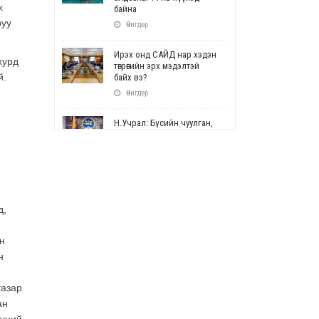
х
байна
руу
Өчигдөр
Ирэх онд САЙД нар хэдэн
хурд
төгрөгийн эрх мэдэлтэй
й.
байх вэ?
Өчигдөр
Н.Учрал: Бүсийн чуулган,
форум, салбарын ойн
арга хэмжээг цуцална
Өчигдөр
СОР17: Цэцэрлэг,
сургуулийн бүртгэлд
д,
өөрчлөлт орно
Өчигдөр
н
н
УЕПГ: Биеэ үнэлэхийг
зохион байгуулж, хүн
худалдаалсан хэргүүдийг
газар
шүүхэд шилжүүлжээ
ан
Өчигдөр