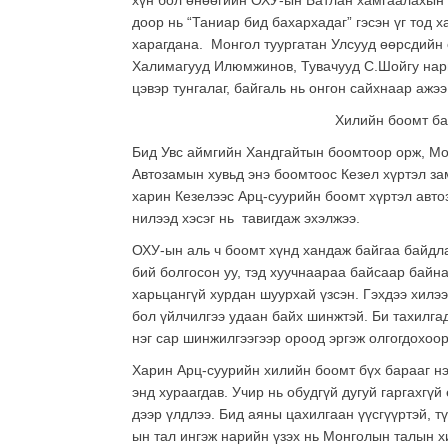
хүн бол өнөөгийн ОХУ-ын Батлан хамгаалахын 
доор нь “Таниар бид бахархадаг” гэсэн үг тод х
харагдана. Монгол туургатан Улсууд өөрсдийн 
Халимагууд Илюмжинов, Тувачууд С.Шойгу нары
цэвэр тунгалаг, байгаль нь онгон сайхнаар ажээ
Хилийн боомт ба
Бид Увс аймгийн Хандгайтын боомтоор орж, Мо
Автозамын хувьд энэ боомтоос Кезел хүртэл за
харин Кезелээс Арц-суурийн боомт хүртэл авто
нилээд хэсэг нь тавигдаж эхэлжээ.
ОХУ-ын аль ч боомт хүнд хандаж байгаа байдл
бий болгосон уу, тэд хуучнаараа байсаар байна
харьцангүй хурдан шуурхай үзсэн. Гэхдээ хилээ
бол үйлчилгээ удаан байх шинжтэй. Би тахилга
нэг сар шинжилгээгээр ороод эргэж олгогдохоор
Харин Арц-суурийн хилийн боомт бүх барааг нэ
энд хураагдав. Учир нь обудгүй дугуй гаргахгүй
дээр үлдлээ. Бид аяны цахилгаан үүсгүүртэй, т
ын тал ингэж нарийн үзэх нь Монголын талын х