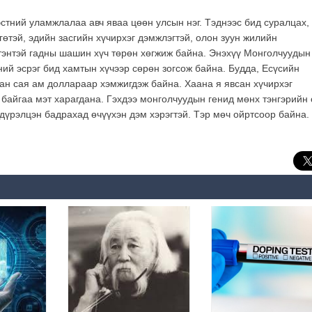
эстний уламжлалаа авч яваа цөөн улсын нэг. Тэднээс бид суралцах,
гөтэй, эдийн засгийн хүчирхэг дэмжлэгтэй, олон зуун жилийн
гтэнтэй гадны шашин хүч төрөн хөгжиж байна. Энэхүү Монголчуудын
ний эсрэг бид хамтын хүчээр сөрөн зогсож байна. Будда, Есүсийн
ан сая ам доллараар хэмжигдэж байна. Хаана я явсан хүчирхэг
 байгаа мэт харагдана. Гэхдээ монголчуудын генид мөнх тэнгэрийн 
 дүрэлцэн бадрахад өчүүхэн дэм хэрэгтэй. Тэр мөч ойртсоор байна.