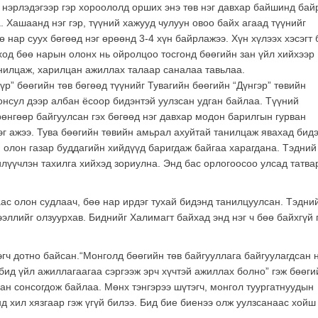
й нэрлэдэгээр гэр хороололд орших энэ төв нэг давхар байшинд бай
 Хашаанд нэг гэр, түүний хажууд чулуун овоо байх агаад түүнийг
 нар суух бөгөөд нэг өрөөнд 3-4 хүн байрлажээ. Хүн хүлээх хэсэгт 
од бөө нарын олонх нь ойролцоо тосгонд бөөгийн зан үйл хийхээр
анилцаж, харилцан ажиллах талаар саналаа тавьлаа.
үр” бөөгийн төв бөгөөд түүнийг Тувагийн бөөгийн “Дүнгэр” төвийн
нсул дээр албан ёсоор бидэнтэй уулзсан удган байлаа. Түүний
рөнгөөр байгуулсан гэх бөгөөд нэг давхар модон барилгын гурван
г ажээ. Тува бөөгийн төвийн амьрал ахуйтай танилцаж явахад бид
, олон газар буддагийн хийдүүд баригдаж байгаа харагдана. Тэдний
лүүчлэн тахилга хийхэд зориулна. Энд бас орлогоосоо улсад татва
ас олон судлаач, бөө нар ирдэг тухай бидэнд танилцуулсан. Тэдни
эллийг олзуурхав. Биднийг Халимагт байхад энд нэг ч бөө байхгүй 
ч дотно байсан.“Монголд бөөгийн төв байгууллага байгуулагдсан 
 “бид үйл ажиллагаагаа сэргээж эрч хүчтэй ажиллах болно” гэж бөөги
хан сонсогдож байлаа. Мөнх тэнгэрээ шүтэгч, монгол туургатнуудын
д хил хязгаар гэж үгүй билээ. Бид бие биенээ олж уулзсанаас хойш