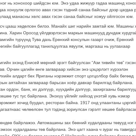
нэг нь хонохоор шийдсэн юм. Энэ удаа жижүүр гадаа машинд хоно
лдаа хонуулж орлогоо авах гэсэн тэдний санаа байсныг дээр цагдаа 
улаад манасны хөлс авах гэсэн санаа байсныг хожуу ойлгосон юм.
босч цааш хөдөлсөн билээ. Манайх шиг нарийн замтай юм. Машины 
хина. Харин Оросод үйлдвэрлэсэн маркын машинууд дундаж хурдта
Хамгийн түрүүнд Тува дахь Ерөнхий консулын газарт очиж, Ерөнхий
өөгийн байгууллагад танилцуулгаа явуулж, маргааш нь уулзахаар
гийн эхэнд Енисей мөрний эрэгт байгуулсан “Ази тивийн төв” гэсэн
ав. Орчин цагийн өнгө загвараар хийсэн энэ цэцэрлэгт хүрээлэн
элхийн алдарт бөх Яриганы нэрэмжит спорт цогцолбор байх бөгөөд
рын аятайхан загвараар барьсан хоёр давхар барилгад байрлана.
ан ордон, банк, их дэлгүүр, хүүхдийн дэлгүүр, захиргааны барилгуу
өшөө тус тус байрлана. Энэхүү үйлийг хийхэд үнэтэй хувь нэмэр
эрэмжит зочид буудал, ресторан байна. 1917 онд улаантаны цэргий
цагаатнаас чөлөөлсөн тул тэдэнд зориулсан гэрэлт хөшөө байрласа
өөндөө байрлажээ. Автомашины зах бөөний худалдааны төвууд нэг 
хэмээх худалдааны төв байрлана. Энэ цагт хаана ч зураг нь тавигдс