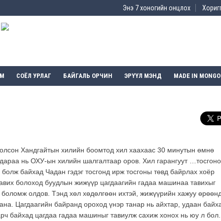
Энэ 7 хоногийн онцлох
Хоригг
ЭМ
СОЁЛ УРЛАГ
БАЙГАЛЬ ОРЧИН
ЭРҮҮЛ МЭНД
MADE IN MONGO
болсон Хандгайтын хилийн боомтод хил хаахаас 30 минутын өмнө
 дараа нь ОХУ-ын хилийн шалгалтаар оров. Хил гарангуут …тосгон
 болж байхад Чадан гэдэг тосгонд ирж тосгоны төвд байрлах хоёр
тавих болоход буудлын жижүүр цагдаагийн гадаа машинаа тавихыг
х боломж олдов. Тэнд хөл хөдөлгөөн ихтэй, жижүүрийн хажуу өрөөнд
дана. Цагдаагийн байранд ороход үнэр танар нь айхтар, удаан байх
рч байхад цагдаа гадаа машиныг тавиулж сахиж хонох нь юу л бол.