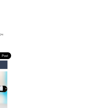
2026-07-28
Төв аймгийн наадамд
түрүүлсэн, үзүүрлэсэн,
шөвгөрсөн гурван бөхөөс
допинг илэрчээ
2026-07-28
оч