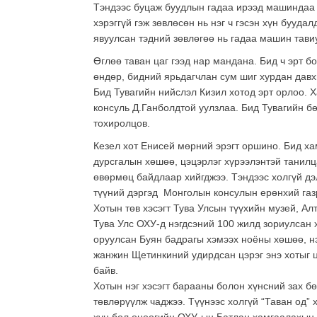
Тэндээс буцаж буудлын гадаа ирээд машиндаа 
хэрэггүй гэж зөвлөсөн нь нэг ч гэсэн хүн бууда
явуулсан тэдний зөвлөгөө нь гадаа машин тави
Өглөө таван цаг гээд нар мандана. Бид ч эрт 
өндөр, бидний ярьдагчлан сум шиг хурдан дав
Бид Тувагийн нийслэл Кизил хотод эрт орлоо. 
консуль Д.Ганболдтой уулзлаа. Бид Тувагийн б
тохиролцов.
Кезел хот Енисей мөрний эрэгт оршино. Бид хам
дурсгалын хөшөө, цэцэрлэг хүрээлэнтэй танилц
өвөрмөц байдлаар хийгджээ. Тэндээс холгүй д
түүний дэргэд Монголын консулын ерөнхий газ
Хотын төв хэсэгт Тува Улсын түүхийн музей, Алт
Тува Улс ОХУ-д нэгдсэний 100 жилд зориулсан х
оруулсан Буян бадрагы хэмээх ноёны хөшөө, н
жанжин Щетинкиний удирдсан цэрэг энэ хотыг 
байв.
Хотын нэг хэсэгт барааны болон хүнсний зах б
төвлөрүүлж чаджээ. Түүнээс холгүй “Таван од” 