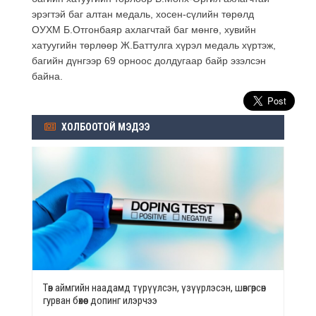
эрэгтэй баг алтан медаль, хосен-сүлийн төрөлд
ОУХМ Б.Отгонбаяр ахлагчтай баг мөнгө, хувийн
хатуугийн төрлөөр Ж.Баттулга хүрэл медаль хүртэж,
багийн дүнгээр 69 орноос
дол
дугаар байр эзэлсэн
байна.
ХОЛБООТОЙ МЭДЭЭ
Төв аймгийн наадамд түрүүлсэн, үзүүрлэсэн, шөвгөрсөн
гурван бөхөөс допинг илэрчээ