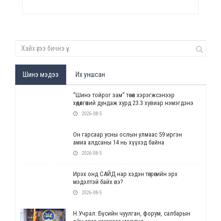
Шинэ мэдээ
Их уншсан
“Шинэ тойрог зам” төсөл хэрэгжсэнээр
хөдөлгөөний дундаж хурд 23.3 хувиар нэмэгдэнэ
2026-08-5
Он гарсаар усны ослын улмаас 59 иргэн
амиа алдсаны 14 нь хүүхэд байна
2026-08-5
Ирэх онд САЙД нар хэдэн төгрөгийн эрх
мэдэлтэй байх вэ?
2026-08-5
Н.Учрал: Бүсийн чуулган, форум, салбарын