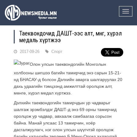
Toggle
naviga
Таеквондочид ДАШТ-ээс алт, мөнгө, хүрэл
медаль хүртжээ
2017-09-26
Спорт
Олон улсын таеквондогийн Монголын
холбооны шигшээ багийн тамирчид энэ сарын 15-21-
нд БНАСАУ-д болсон Дэлхийн аварга шалгаруулах 20
дахь удаагийн тэмцээнд амжилттай оролцо
ж алт,
мөнгө, хүрэл медал хүртжээ.
Д
элхийн таеквондогийн тамирчдын ур чадварыг
шалгаж эрэмбэлдэг ДАШТ-д
энэ
69 орны тамирчид
оролцож ур чадвар, авхаалж самбаагаа сор
ьсон
байна
. М
анай
улсаас 13 тамирчин,
хоёр
дасгалжуулагч,
нэг
олон улсын шүүгчтэй оролцож
багийн хатуугийн төрлөөр Б.Мөнх-Оргил ахлагчтай