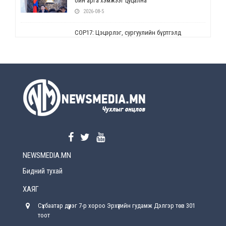
ойн арга хэмжээг цуцална
2026-08-5
СОР17: Цэцэрлэг, сургуулийн бүртгэлд
өөрчлөлт орно
2026-08-5
УЕПГ: Биеэ үнэлэхийг зохион байгуулж, хүн
худалдаалсан хэргүүдийг шүүхэд
шилжүүлжээ
2026-08-5
Өнөөдрийн онч үг
2026-08-5
NEWSMEDIA.MN
Энэ сарын 15-наас эхлэн замын хөдөлгөөнд
өөрчлөлт орно
Бидний тухай
2026-08-4
ХАЯГ
С.Бямбацогт: Иргэд, бизнес эрхлэгчдэд
Сүхбаатар дүүрэг 7-р хороо Эрхүүгийн гудамж Дэлгэр төв 301
хүрсэн өгөөжөөрөө ажлаа үнэлж, хэрэгжилтээ
тайлагнадаг байх ёстой
тоот
2026-08-4