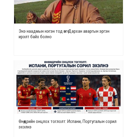
Энэ наадмын нэгэн тод өнгө Дархан аваргын эргэн
ирэлт байх болно
Өнөөдрийн онцлох тоглолт: Испани, Португалын сорил
эхэлнэ