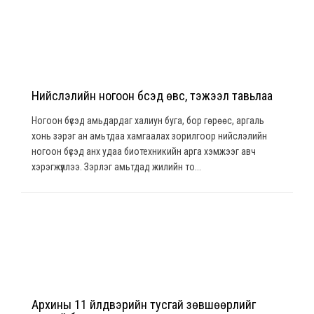
Нийслэлийн ногоон бүсэд өвс, тэжээл тавьлаа
Ногоон бүсэд амьдардаг халиун буга, бор гөрөөс, аргаль
хонь зэрэг ан амьтдаа хамгаалах зорилгоор нийслэлийн
ногоон бүсэд анх удаа биотехникийн арга хэмжээг авч
хэрэгжүүллээ. Зэрлэг амьтдад жилийн то...
Архины 11 үйлдвэрийн тусгай зөвшөөрлийг