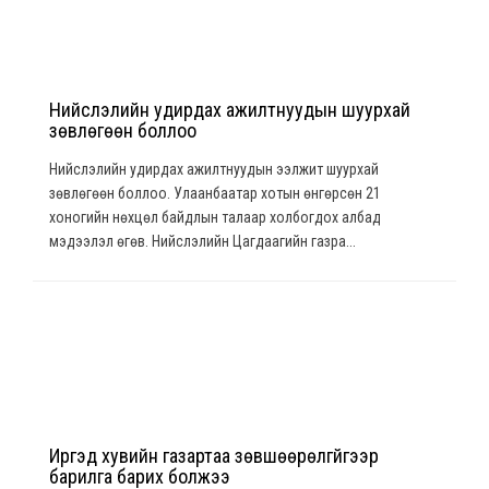
Нийслэлийн удирдах ажилтнуудын шуурхай
зөвлөгөөн боллоо
Нийслэлийн удирдах ажилтнуудын ээлжит шуурхай
зөвлөгөөн боллоо. Улаанбаатар хотын өнгөрсөн 21
хоногийн нөхцөл байдлын талаар холбогдох албад
мэдээлэл өгөв. Нийслэлийн Цагдаагийн газра...
Иргэд хувийн газартаа зөвшөөрөлгүйгээр
барилга барих болжээ