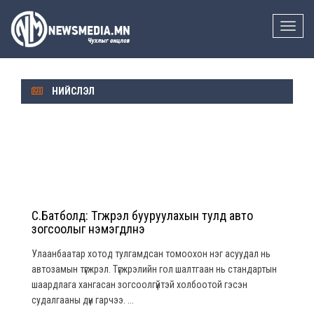
Toggle
naviga
НИЙСЛЭЛ
С.Батболд: Түгжрэл бууруулахын тулд авто
зогсоолыг нэмэгдүүлнэ
Улаанбаатар хотод тулгамдсан томоохон нэг асуудал нь
автозамын түгжрэл. Түгжрэлийн гол шалтгаан нь стандартын
шаардлага хангасан зогсоолгүйтэй холбоотой гэсэн
судалгааны дүн гарчээ. ...