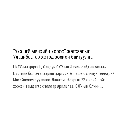
“Үхэшгүй мөнхийн хороо” жагсаалыг
Улаанбаатар хотод зохион байгуулна
НИТХ-ын дарга Ц.Сандуй ОХУ-ын Элчин сайдын яамны
Цэргийн болон агаарын цэргийн Атташе Сулимук Геннадий
Михайловичт уулзлаа. Ялалтын баярын 72 жилийн ойг
хэрхэн тэмдэглэх талаар ярилцлаа. ОХУ-ын Элчин ...