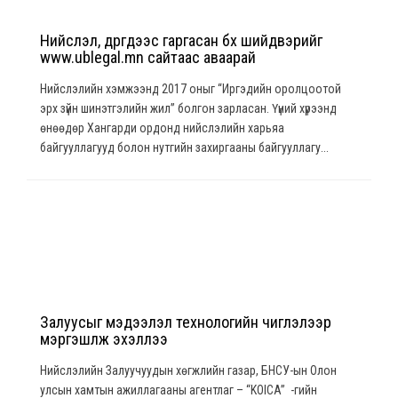
Нийслэл, дүүргүүдээс гаргасан бүх шийдвэрийг
www.ublegal.mn сайтаас аваарай
Нийслэлийн хэмжээнд 2017 оныг “Иргэдийн оролцоотой
эрх зүйн шинэтгэлийн жил” болгон зарласан. Үүний хүрээнд
өнөөдөр Хангарди ордонд нийслэлийн харьяа
байгууллагууд болон нутгийн захиргааны байгууллагу...
Залуусыг мэдээлэл технологийн чиглэлээр
мэргэшүүлж эхэллээ
Нийслэлийн Залуучуудын хөгжлийн газар, БНСУ-ын Олон
улсын хамтын ажиллагааны агентлаг – “KOICA” -гийн