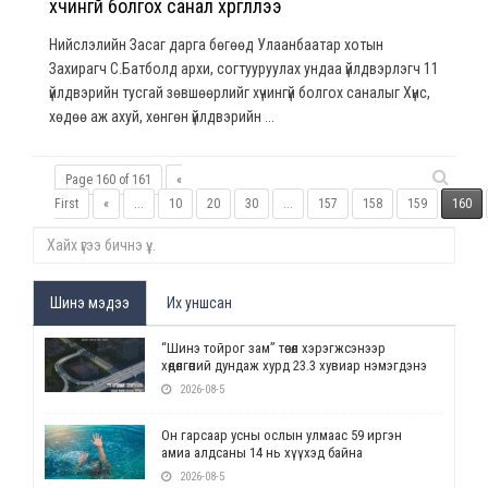
хүчингүй болгох санал хүргүүллээ
Нийслэлийн Засаг дарга бөгөөд Улаанбаатар хотын
Захирагч С.Батболд архи, согтууруулах ундаа үйлдвэрлэгч 11
үйлдвэрийн тусгай зөвшөөрлийг хүчингүй болгох саналыг Хүнс,
хөдөө аж ахуй, хөнгөн үйлдвэрийн ...
Page 160 of 161
«
First
«
...
10
20
30
...
157
158
159
160
Шинэ мэдээ
Их уншсан
“Шинэ тойрог зам” төсөл хэрэгжсэнээр
хөдөлгөөний дундаж хурд 23.3 хувиар нэмэгдэнэ
2026-08-5
Он гарсаар усны ослын улмаас 59 иргэн
амиа алдсаны 14 нь хүүхэд байна
2026-08-5