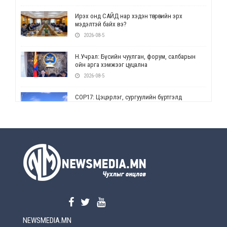
Ирэх онд САЙД нар хэдэн төгрөгийн эрх
мэдэлтэй байх вэ?
2026-08-5
Н.Учрал: Бүсийн чуулган, форум, салбарын
ойн арга хэмжээг цуцална
2026-08-5
СОР17: Цэцэрлэг, сургуулийн бүртгэлд
өөрчлөлт орно
2026-08-5
УЕПГ: Биеэ үнэлэхийг зохион байгуулж, хүн
худалдаалсан хэргүүдийг шүүхэд
шилжүүлжээ
2026-08-5
Өнөөдрийн онч үг
2026-08-5
NEWSMEDIA.MN
Энэ сарын 15-наас эхлэн замын хөдөлгөөнд