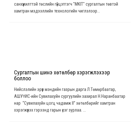
санхүүжилттэй төслийн гүйцэтгэгч "MKIT" сургалтын төвтэй
хамтран мэдээллийн технологийн чиглэлээр...
Сургалтын шинэ хөтөлбөр хэрэгжүүлэхээр
боллоо
Нийслэлийн эрүүл мэндийн газрын дарга Л.Төмөрбаатар,
АШУҮИС-ийн Сувилахуйн сургуулийн захирал Н.Наранбаатар
нар “Сувилахуйн цогц чадамж II” хөтөлбөрийг хамтран
хэрэгжүүлэх гэрээнд гарын үсэг зурлаа. ...