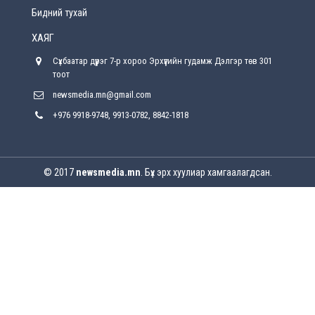
өөрчлөлт орно
Бидний тухай
2026-08-4
ХАЯГ
С.Бямбацогт: Иргэд, бизнес эрхлэгчдэд
Сүхбаатар дүүрэг 7-р хороо Эрхүүгийн гудамж Дэлгэр төв 301
хүрсэн өгөөжөөрөө ажлаа үнэлж, хэрэгжилтээ
тайлагнадаг байх ёстой
тоот
2026-08-4
newsmedia.mn@gmail.com
+976 9918-9748, 9913-0782, 8842-1818
Улсын онцгой комисс өвөлжилтийн бэлтгэл,
бэлэн байдлыг хангах чиглэлээр хуралдлаа
2026-07-30
© 2017
newsmedia.mn
. Бүх эрх хуулиар хамгаалагдсан.
Баян-Өлгийн дараагийн засаг “ноён”-ы
суудлыг хэн залгамжлах вэ?
2026-07-30
Улаанбурхан өвчин нь халдварлалт өндөртэй ч
вакцинаар сэргийлэгдэх боломжтой
2026-07-30
AI ур чадвар өндөртэй ажилтнуудаа
байгууллагууд яагаад алдах эрсдэлтэй
болоод байна вэ?