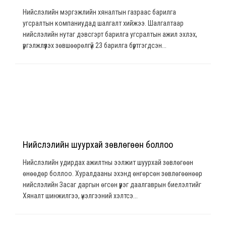
Нийслэлийн мэргэжлийн хяналтын газраас барилга
угсралтын компаниудад шалгалт хийжээ. Шалгалтаар
нийслэлийн нутаг дэвсгэрт барилга угсралтын ажил эхлэх,
үргэлжлүүлэх зөвшөөрөлгүй 23 барилга бүртгэгдсэн...
Нийслэлийн шуурхай зөвлөгөөн боллоо
Нийслэлийн удирдах ажилтны ээлжит шуурхай зөвлөгөөн
өнөөдөр боллоо. Хуралдааны эхэнд өнгөрсөн зөвлөгөөнөөр
нийслэлийн Засаг даргын өгсөн үүрэг даалгаврын биелэлтийг
Хяналт шинжилгээ, үнэлгээний хэлтсэ...