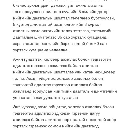
бизнес эрхлэгчдийг дэмжих, үйл ажиллагааг нь
тогтворжуулах зорилгоор сүүлийн 5 жилийн дотор
нийгмийн даатгалын шимтгэл төлөгчөөр бүртгүүлсэн,
5 хүртэл ажилтантай ажил олгогчийн 3 хүртэл
ажилтны ажил олгогчийн төлөх тэтгэвэр, тэтгэмжийн
даатгалын шимтгэлээс 36 сар хүртэлх хугацаанд,
хэрэв ажилтан хөгжлийн бэрхшээлтэй бол 60 сар
хүртэлх хугацаанд чөлөөлнө.
Ажил гүйцэтгэх, хөлсөөр ажиллах болон тэдгээртэй
адилтгах гэрээгээр ажиллаж байгаа ажилтан
нийгмийн даатгалын шимтгэлээ уян хатан нөхцөлөөр
төлнө. Ажил гүйцэтгэх, хөлсөөр ажиллах болон
тэдгээртэй адилтгах гэрээгээр ажиллаж байгаа
ажилтанд зориулсан нийгмийн даатгалын шимтгэлийн
уян хатан зохицуулалтыг тусгасан.
Энэ хүрээнд ажил гүйцэтгэх, хөлсөөр ажиллах болон
тэдгээртэй адилтгах хэд хэдэн гэрээний дагуу
ажиллаж байгаа ажилтан өөрт таатай нөхцөлтэй хоёр
хүртэлх гэрээнээс сонгон нийгмийн даатгалд