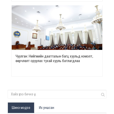
Чуулган: Нийгмийн даатгалын багц хуульд нэмэлт,
өөрчлөлт оруулах тухай хууль батлагдлаа
Шинэ мэдээ
Их уншсан