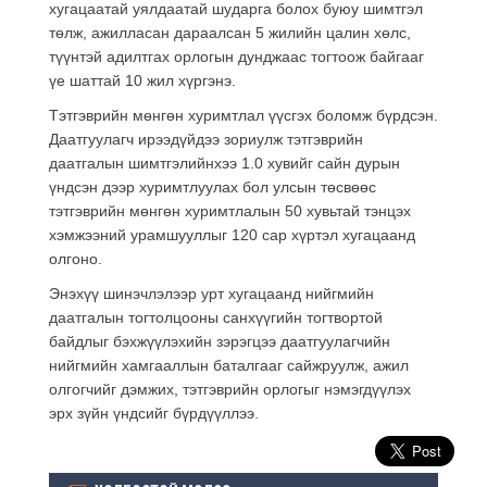
хугацаатай уялдаатай шударга болох буюу шимтгэл
төлж, ажилласан дараалсан 5 жилийн цалин хөлс,
түүнтэй адилтгах орлогын дунджаас тогтоож байгааг
үе шаттай 10 жил хүргэнэ.
Тэтгэврийн мөнгөн хуримтлал үүсгэх боломж бүрдсэн.
Даатгуулагч ирээдүйдээ зориулж тэтгэврийн
даатгалын шимтгэлийнхээ 1.0 хувийг сайн дурын
үндсэн дээр хуримтлуулах бол улсын төсвөөс
тэтгэврийн мөнгөн хуримтлалын 50 хувьтай тэнцэх
хэмжээний урамшууллыг 120 сар хүртэл хугацаанд
олгоно.
Энэхүү шинэчлэлээр урт хугацаанд нийгмийн
даатгалын тогтолцооны санхүүгийн тогтвортой
байдлыг бэхжүүлэхийн зэрэгцээ даатгуулагчийн
нийгмийн хамгааллын баталгааг сайжруулж, ажил
олгогчийг дэмжих, тэтгэврийн орлогыг нэмэгдүүлэх
эрх зүйн үндсийг бүрдүүллээ.