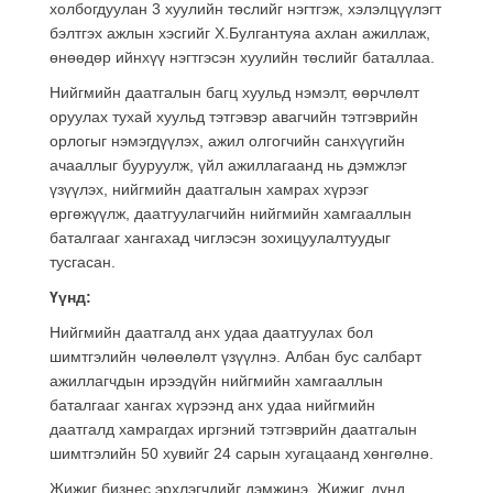
холбогдуулан 3 хуулийн төслийг нэгтгэж, хэлэлцүүлэгт
бэлтгэх ажлын хэсгийг Х.Булгантуяа ахлан ажиллаж,
өнөөдөр ийнхүү нэгтгэсэн хуулийн төслийг баталлаа.
Нийгмийн даатгалын багц хуульд нэмэлт, өөрчлөлт
оруулах тухай хуульд тэтгэвэр авагчийн тэтгэврийн
орлогыг нэмэгдүүлэх, ажил олгогчийн санхүүгийн
ачааллыг бууруулж, үйл ажиллагаанд нь дэмжлэг
үзүүлэх, нийгмийн даатгалын хамрах хүрээг
өргөжүүлж, даатгуулагчийн нийгмийн хамгааллын
баталгааг хангахад чиглэсэн зохицуулалтуудыг
тусгасан.
Үүнд:
Нийгмийн даатгалд анх удаа даатгуулах бол
шимтгэлийн чөлөөлөлт үзүүлнэ. Албан бус салбарт
ажиллагчдын ирээдүйн нийгмийн хамгааллын
баталгааг хангах хүрээнд анх удаа нийгмийн
даатгалд хамрагдах иргэний тэтгэврийн даатгалын
шимтгэлийн 50 хувийг 24 сарын хугацаанд хөнгөлнө.
Жижиг бизнес эрхлэгчдийг дэмжинэ. Жижиг, дунд