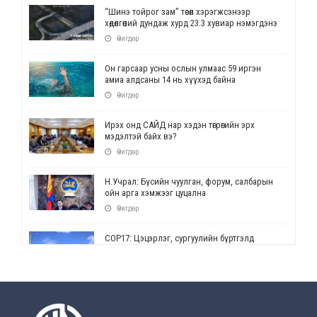
“Шинэ тойрог зам” төсөл хэрэгжсэнээр
хөдөлгөөний дундаж хурд 23.3 хувиар нэмэгдэнэ
Өчигдөр
Он гарсаар усны ослын улмаас 59 иргэн
амиа алдсаны 14 нь хүүхэд байна
Өчигдөр
Ирэх онд САЙД нар хэдэн төгрөгийн эрх
мэдэлтэй байх вэ?
Өчигдөр
Н.Учрал: Бүсийн чуулган, форум, салбарын
ойн арга хэмжээг цуцална
Өчигдөр
СОР17: Цэцэрлэг, сургуулийн бүртгэлд
өөрчлөлт орно
Өчигдөр
УЕПГ: Биеэ үнэлэхийг зохион байгуулж, хүн
худалдаалсан хэргүүдийг шүүхэд