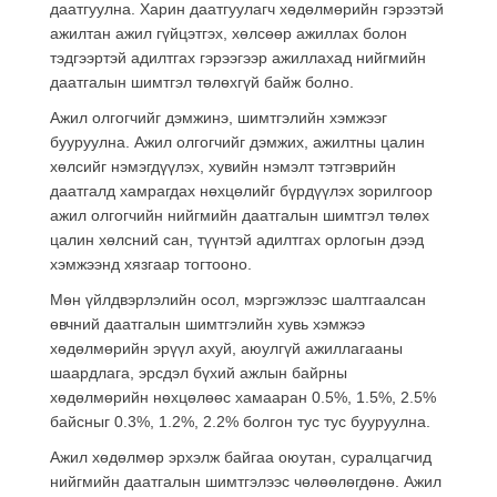
даатгуулна. Харин даатгуулагч хөдөлмөрийн гэрээтэй
ажилтан ажил гүйцэтгэх, хөлсөөр ажиллах болон
тэдгээртэй адилтгах гэрээгээр ажиллахад нийгмийн
даатгалын шимтгэл төлөхгүй байж болно.
Ажил олгогчийг дэмжинэ, шимтгэлийн хэмжээг
бууруулна. Ажил олгогчийг дэмжих, ажилтны цалин
хөлсийг нэмэгдүүлэх, хувийн нэмэлт тэтгэврийн
даатгалд хамрагдах нөхцөлийг бүрдүүлэх зорилгоор
ажил олгогчийн нийгмийн даатгалын шимтгэл төлөх
цалин хөлсний сан, түүнтэй адилтгах орлогын дээд
хэмжээнд хязгаар тогтооно.
Мөн үйлдвэрлэлийн осол, мэргэжлээс шалтгаалсан
өвчний даатгалын шимтгэлийн хувь хэмжээ
хөдөлмөрийн эрүүл ахуй, аюулгүй ажиллагааны
шаардлага, эрсдэл бүхий ажлын байрны
хөдөлмөрийн нөхцөлөөс хамааран 0.5%, 1.5%, 2.5%
байсныг 0.3%, 1.2%, 2.2% болгон тус тус бууруулна.
Ажил хөдөлмөр эрхэлж байгаа оюутан, суралцагчид
нийгмийн даатгалын шимтгэлээс чөлөөлөгдөнө. Ажил