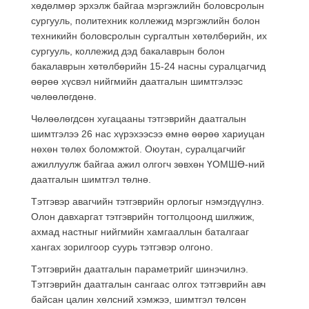
хөдөлмөр эрхэлж байгаа мэргэжлийн боловсролын
сургууль, политехник коллежид мэргэжлийн болон
техникийн боловсролын сургалтын хөтөлбөрийн, их
сургууль, коллежид дэд бакалаврын болон
бакалаврын хөтөлбөрийн 15-24 насны суралцагчид
өөрөө хүсвэл нийгмийн даатгалын шимтгэлээс
чөлөөлөгдөнө.
Чөлөөлөгдсөн хугацааны тэтгэврийн даатгалын
шимтгэлээ 26 нас хүрэхээсээ өмнө өөрөө хариуцан
нөхөн төлөх боломжтой. Оюутан, суралцагчийг
ажиллуулж байгаа ажил олгогч зөвхөн ҮОМШӨ-ний
даатгалын шимтгэл төлнө.
Тэтгэвэр авагчийн тэтгэврийн орлогыг нэмэгдүүлнэ.
Олон давхаргат тэтгэврийн тогтолцоонд шилжиж,
ахмад настныг нийгмийн хамгааллын баталгааг
хангах зорилгоор суурь тэтгэвэр олгоно.
Тэтгэврийн даатгалын параметрийг шинэчилнэ.
Тэтгэврийн даатгалын сангаас олгох тэтгэврийн авч
байсан цалин хөлсний хэмжээ, шимтгэл төлсөн