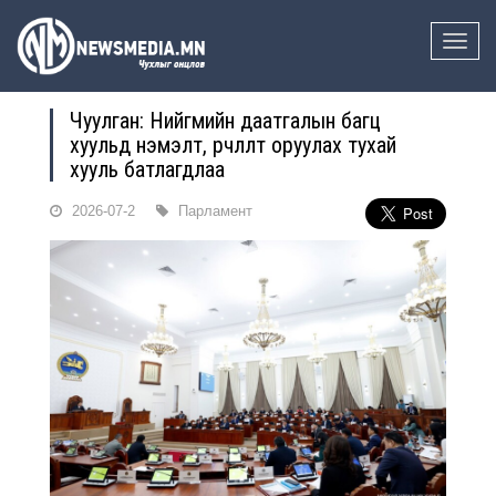
Toggle
naviga
Чуулган: Нийгмийн даатгалын багц
хуульд нэмэлт, өөрчлөлт оруулах тухай
хууль батлагдлаа
2026-07-2
Парламент