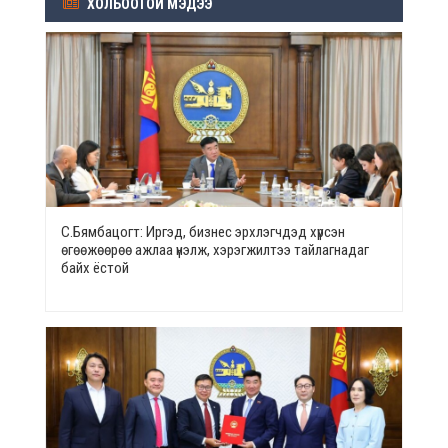
ХОЛБООТОЙ МЭДЭЭ
С.Бямбацогт: Иргэд, бизнес эрхлэгчдэд хүрсэн
өгөөжөөрөө ажлаа үнэлж, хэрэгжилтээ тайлагнадаг
байх ёстой