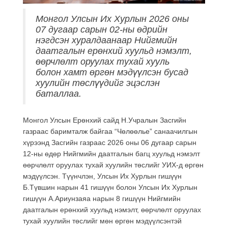
Монгол Улсын Их Хурлын 2026 оны
07 дугаар сарын 02-ны өдрийн
нэгдсэн хуралдаанаар Нийгмийн
даатгалын ерөнхий хуульд нэмэлт,
өөрчлөлт оруулах тухай хууль
болон хамт өргөн мэдүүлсэн бусад
хуулийн төслүүдийг эцэслэн
баталлаа.
Монгол Улсын Ерөнхий сайд Н.Учралын Засгийн
газраас баримталж байгаа “Чөлөөлье” санаачилгын
хүрээнд Засгийн газраас 2026 оны 06 дугаар сарын
12-ны өдөр Нийгмийн даатгалын багц хуульд нэмэлт
өөрчлөлт оруулах тухай хуулийн төслийг УИХ-д өргөн
мэдүүлсэн. Түүнчлэн, Улсын Их Хурлын гишүүн
Б.Түвшин нарын 41 гишүүн болон Улсын Их Хурлын
гишүүн А.Ариунзаяа нарын 8 гишүүн Нийгмийн
даатгалын ерөнхий хуульд нэмэлт, өөрчлөлт оруулах
тухай хуулийн төслийг мөн өргөн мэдүүлсэнтэй