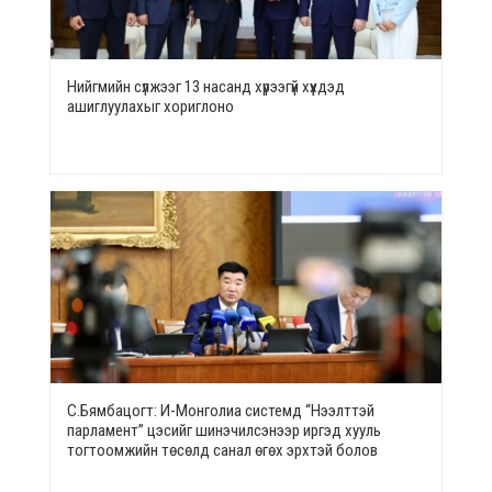
Нийгмийн сүлжээг 13 насанд хүрээгүй хүүхдэд
ашиглуулахыг хориглоно
С.Бямбацогт: И-Монголиа системд “Нээлттэй
парламент” цэсийг шинэчилсэнээр иргэд хууль
тогтоомжийн төсөлд санал өгөх эрхтэй болов