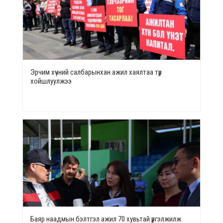
Эрчим хүчний салбарынхан ажил хаялтаа түр
хойшлуулжээ
Баяр наадмын бэлтгэл ажил 70 хувьтай үргэлжилж