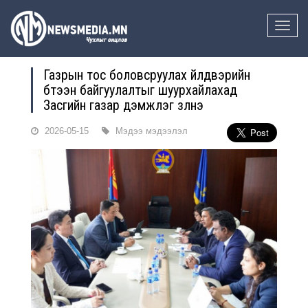
Toggle
naviga
Газрын тос боловсруулах үйлдвэрийн
бүтээн байгуулалтыг шуурхайлахад
Засгийн газар дэмжлэг үзүүлнэ
2026-05-15
Мэдээ мэдээлэл