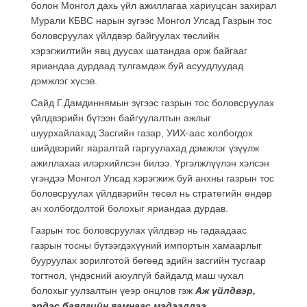
болон Монгол дахь үйл ажиллагаа хариуцсан захирал
Мурали КБВС нарын зүгээс Монгол Улсад Газрын тос
боловсруулах үйлдвэр байгуулах төслийн
хэрэгжилтийн явц дуусах шатандаа орж байгааг
яриандаа дурдаад тулгамдаж буй асуудлуудад
дэмжлэг хүсэв.
Сайд Г.Дамдиннямын зүгээс газрын тос боловсруулах
үйлдвэрийн бүтээн байгуулалтын ажлыг
шуурхайлахад Засгийн газар, УИХ-аас холбогдох
шийдвэрийг яаралтай гаргуулахад дэмжлэг үзүүлж
ажиллахаа илэрхийлсэн билээ. Үргэлжлүүлэн хэлсэн
үгэндээ Монгол Улсад хэрэгжиж буй анхны газрын тос
боловсруулах үйлдвэрийн төсөл нь стратегийн өндөр
ач холбогдолтой болохыг яриандаа дурдав.
Газрын тос боловсруулах үйлдвэр нь гадаадаас
газрын тосны бүтээгдэхүүний импортын хамаарлыг
бууруулах зорилготой бөгөөд эдийн засгийн тусгаар
тогтнол, үндэсний аюулгүй байдалд маш чухал
болохыг уулзалтын үеэр онцлов гэж
Аж үйлдвэр,
эрдэс баялгийн яамнаас мэдээллээ.