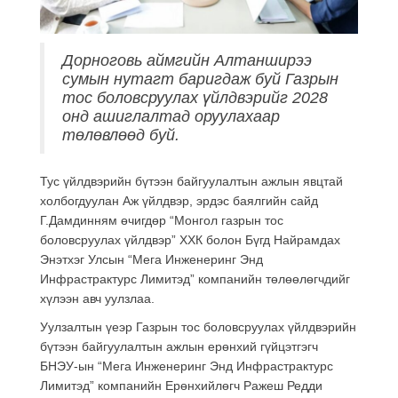
Дорноговь аймгийн Алтанширээ
сумын нутагт баригдаж буй Газрын
тос боловсруулах үйлдвэрийг 2028
онд ашиглалтад оруулахаар
төлөвлөөд буй.
Тус үйлдвэрийн бүтээн байгуулалтын ажлын явцтай
холбогдуулан Аж үйлдвэр, эрдэс баялгийн сайд
Г.Дамдинням өчигдөр “Монгол газрын тос
боловсруулах үйлдвэр” ХХК болон Бүгд Найрамдах
Энэтхэг Улсын “Мега Инженеринг Энд
Инфрастрактурс Лимитэд” компанийн төлөөлөгчдийг
хүлээн авч уулзлаа.
Уулзалтын үеэр Газрын тос боловсруулах үйлдвэрийн
бүтээн байгуулалтын ажлын ерөнхий гүйцэтгэгч
БНЭУ-ын “Мега Инженеринг Энд Инфрастрактурс
Лимитэд” компанийн Ерөнхийлөгч Ражеш Редди