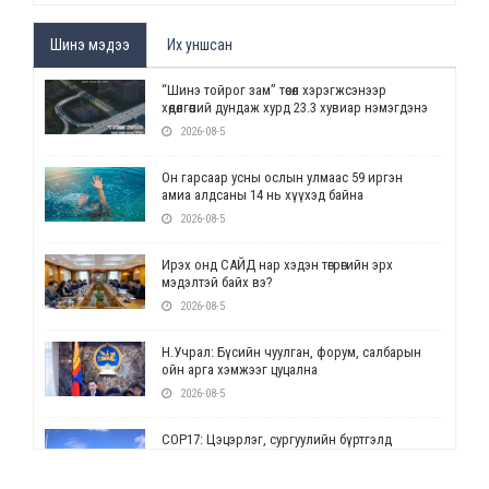
Шинэ мэдээ
Их уншсан
“Шинэ тойрог зам” төсөл хэрэгжсэнээр
хөдөлгөөний дундаж хурд 23.3 хувиар нэмэгдэнэ
2026-08-5
Он гарсаар усны ослын улмаас 59 иргэн
амиа алдсаны 14 нь хүүхэд байна
2026-08-5
Ирэх онд САЙД нар хэдэн төгрөгийн эрх
мэдэлтэй байх вэ?
2026-08-5
Н.Учрал: Бүсийн чуулган, форум, салбарын
ойн арга хэмжээг цуцална
2026-08-5
СОР17: Цэцэрлэг, сургуулийн бүртгэлд
өөрчлөлт орно
2026-08-5