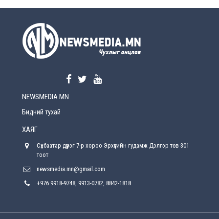
УЕПГ: Биеэ үнэлэхийг зохион байгуулж, хүн
худалдаалсан хэргүүдийг шүүхэд
шилжүүлжээ
2026-08-5
Өнөөдрийн онч үг
2026-08-5
NEWSMEDIA.MN
Энэ сарын 15-наас эхлэн замын хөдөлгөөнд
өөрчлөлт орно
Бидний тухай
2026-08-4
ХАЯГ
С.Бямбацогт: Иргэд, бизнес эрхлэгчдэд
Сүхбаатар дүүрэг 7-р хороо Эрхүүгийн гудамж Дэлгэр төв 301
хүрсэн өгөөжөөрөө ажлаа үнэлж, хэрэгжилтээ
тайлагнадаг байх ёстой
тоот
2026-08-4
newsmedia.mn@gmail.com
+976 9918-9748, 9913-0782, 8842-1818
Улсын онцгой комисс өвөлжилтийн бэлтгэл,
бэлэн байдлыг хангах чиглэлээр хуралдлаа
2026-07-30