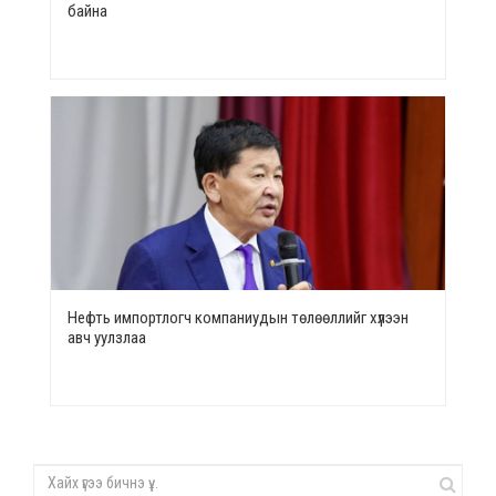
байна
Нефть импортлогч компаниудын төлөөллийг хүлээн
авч уулзлаа