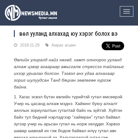
Toggle
naviga
Өвөл ууланд алхахад юу хэрэг болох вэ
2018-11-29
Амрах агшин
Өвлийн улиралд найз нөхөд, хамт олноороо ууланд
алхаж цэвэр агаараар амьсгалж стрессээ тайлахыг
ихээр уриалах болсон. Тэгвэл анх удаа алхахаар
зориг шулуудсан Танд бяцхан зөвлөгөө хүргэж
байна.
1. Хагас эсвэл бүтэн өвлийн түрийтэй гутал өмсөөрэй.
Учир нь цасанд алхаж мэднэ. Хайкинг буюу алхалт
аяллын зориулалтын гуталтай байх нь зүйтэй. Хүйтэн
байх тул бидний нэрлэдгээр “хаймран” гутал байвал
зүгээр учир нь арьсан гутал нь норж хөлддөг. Хэрвээ
шавар шавхай их гэж бодож байвал илүү гутал авч
явахад илүүдэхгүй ээ. Хальтардаггүй гутал гэж