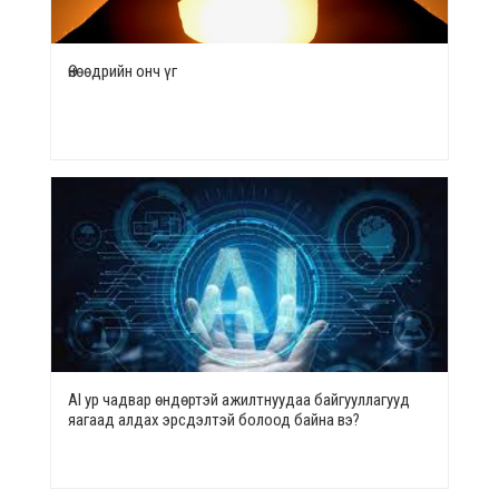
Өнөөдрийн онч үг
AI ур чадвар өндөртэй ажилтнуудаа байгууллагууд
яагаад алдах эрсдэлтэй болоод байна вэ?