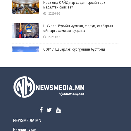
Ирэх онд САЙД нар хэдэн төгрөгийн эрх
мэдэлтэй байх вэ?
2026-08-5
Н.Учрал: Бүсийн чуулган, форум, салбарын
ойн арга хэмжээг цуцална
2026-08-5
СОР17: Цэцэрлэг, сургуулийн бүртгэлд
өөрчлөлт орно
2026-08-5
УЕПГ: Биеэ үнэлэхийг зохион байгуулж, хүн
худалдаалсан хэргүүдийг шүүхэд
шилжүүлжээ
2026-08-5
Өнөөдрийн онч үг
2026-08-5
NEWSMEDIA.MN
Энэ сарын 15-наас эхлэн замын хөдөлгөөнд
өөрчлөлт орно
Бидний тухай