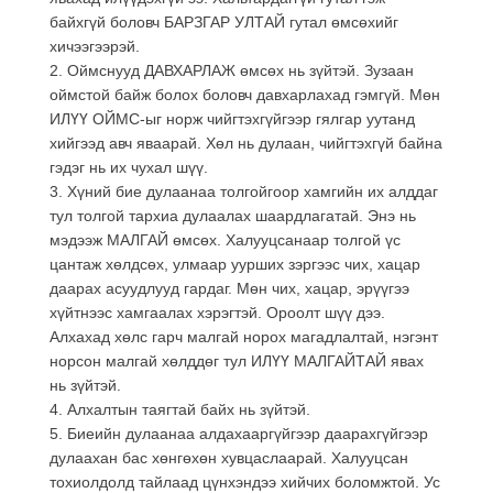
байхгүй боловч БАРЗГАР УЛТАЙ гутал өмсөхийг
хичээгээрэй.
2. Оймснууд ДАВХАРЛАЖ өмсөх нь зүйтэй. Зузаан
оймстой байж болох боловч давхарлахад гэмгүй. Мөн
ИЛҮҮ ОЙМС-ыг норж чийгтэхгүйгээр гялгар уутанд
хийгээд авч яваарай. Хөл нь дулаан, чийгтэхгүй байна
гэдэг нь их чухал шүү.
3. Хүний бие дулаанаа толгойгоор хамгийн их алддаг
тул толгой тархиа дулаалах шаардлагатай. Энэ нь
мэдээж МАЛГАЙ өмсөх. Халууцсанаар толгой үс
цантаж хөлдсөх, улмаар уурших зэргээс чих, хацар
даарах асуудлууд гардаг. Мөн чих, хацар, эрүүгээ
хүйтнээс хамгаалах хэрэгтэй. Ороолт шүү дээ.
Алхахад хөлс гарч малгай норох магадлалтай, нэгэнт
норсон малгай хөлддөг тул ИЛҮҮ МАЛГАЙТАЙ явах
нь зүйтэй.
4. Алхалтын таягтай байх нь зүйтэй.
5. Биеийн дулаанаа алдахааргүйгээр даарахгүйгээр
дулаахан бас хөнгөхөн хувцаслаарай. Халууцсан
тохиолдолд тайлаад цүнхэндээ хийчих боломжтой. Ус