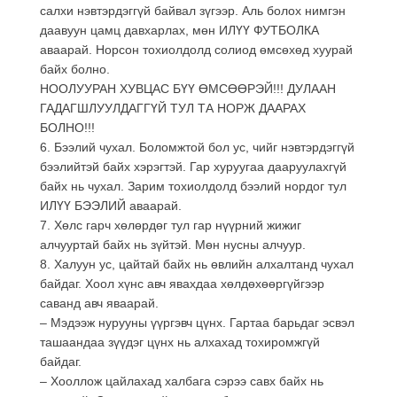
салхи нэвтэрдэггүй байвал зүгээр. Аль болох нимгэн
даавуун цамц давхарлах, мөн ИЛҮҮ ФУТБОЛКА
аваарай. Норсон тохиолдолд солиод өмсөхөд хуурай
байх болно.
НООЛУУРАН ХУВЦАС БҮҮ ӨМСӨӨРЭЙ!!! ДУЛААН
ГАДАГШЛУУЛДАГГҮЙ ТУЛ ТА НОРЖ ДААРАХ
БОЛНО!!!
6. Бээлий чухал. Боломжтой бол ус, чийг нэвтэрдэггүй
бээлийтэй байх хэрэгтэй. Гар хуруугаа дааруулахгүй
байх нь чухал. Зарим тохиолдолд бээлий нордог тул
ИЛҮҮ БЭЭЛИЙ аваарай.
7. Хөлс гарч хөлөрдөг тул гар нүүрний жижиг
алчууртай байх нь зүйтэй. Мөн нусны алчуур.
8. Халуун ус, цайтай байх нь өвлийн алхалтанд чухал
байдаг. Хоол хүнс авч явахдаа хөлдөхөөргүйгээр
саванд авч яваарай.
– Мэдээж нурууны үүргэвч цүнх. Гартаа барьдаг эсвэл
ташаандаа зүүдэг цүнх нь алхахад тохиромжгүй
байдаг.
– Хооллож цайлахад халбага сэрээ савх байх нь