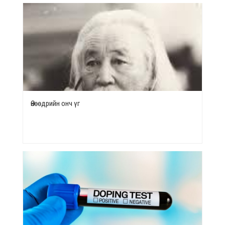
Өнөөдрийн онч үг