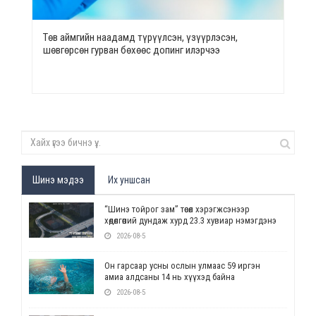
Төв аймгийн наадамд түрүүлсэн, үзүүрлэсэн,
шөвгөрсөн гурван бөхөөс допинг илэрчээ
Шинэ мэдээ
Их уншсан
“Шинэ тойрог зам” төсөл хэрэгжсэнээр
хөдөлгөөний дундаж хурд 23.3 хувиар нэмэгдэнэ
2026-08-5
Он гарсаар усны ослын улмаас 59 иргэн
амиа алдсаны 14 нь хүүхэд байна
2026-08-5