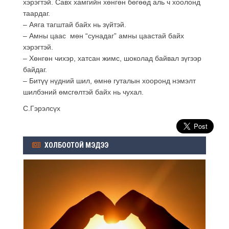
хэрэгтэй. Савх хамгийн хөнгөн бөгөөд аль ч хоолонд
таардаг.
– Аяга тагштай байх нь зүйтэй.
– Амны цаас мөн “сунадаг” амны цаастай байх
хэрэгтэй.
– Хөнгөн чихэр, хатсан жимс, шоколад байвал зүгээр
байдаг.
– Битүү нүдний шил, өмнө гуталын хооронд нэмэлт
шилбэний өмсгөлтэй байх нь чухал.
С.Гэрэлсүх
ХОЛБООТОЙ МЭДЭЭ