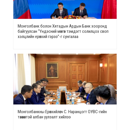
Монголбанк болон Хятадын Ардын Банк хооронд
байгуулсан “Үндэсний мөнгөн тэмдэгт солилцох своп
хэлцлийн ерөнхий гэрээ”-г сунгалаа
Монголбанкны Ерөнхийлөгч С. Наранцогт ОУВС-гийн
төлөөлөлтэй албан уулзалт хийлээ