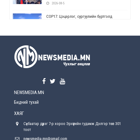
2026-08-5
СОР17: Цэцэрлэг, сургуулийн бүртгэлд
өөрчлөлт орно
2026-08-5
УЕПГ: Биеэ үнэлэхийг зохион байгуулж, хүн
худалдаалсан хэргүүдийг шүүхэд
шилжүүлжээ
2026-08-5
Өнөөдрийн онч үг
2026-08-5
NEWSMEDIA.MN
Энэ сарын 15-наас эхлэн замын хөдөлгөөнд
өөрчлөлт орно
Бидний тухай
2026-08-4
ХАЯГ
С.Бямбацогт: Иргэд, бизнес эрхлэгчдэд
Сүхбаатар дүүрэг 7-р хороо Эрхүүгийн гудамж Дэлгэр төв 301
хүрсэн өгөөжөөрөө ажлаа үнэлж, хэрэгжилтээ
тайлагнадаг байх ёстой
тоот
2026-08-4
newsmedia.mn@gmail.com