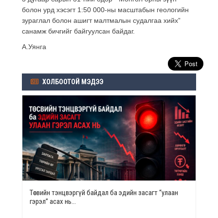
болон урд хэсэгт 1:50 000-ны масштабын геологийн
зураглал болон ашигт малтмалын судалгаа хийх”
санамж бичгийг байгуулсан байдаг.
А.Уянга
ХОЛБООТОЙ МЭДЭЭ
Төсвийн тэнцвэргүй байдал ба эдийн засагт “улаан
гэрэл” асах нь…