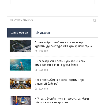
Шинэ мэдээ
Их уншсан
“Шинэ тойрог зам” төсөл хэрэгжсэнээр
хөдөлгөөний дундаж хурд 23.3 хувиар нэмэгдэнэ
2026-08-5
Он гарсаар усны ослын улмаас 59 иргэн
амиа алдсаны 14 нь хүүхэд байна
2026-08-5
Ирэх онд САЙД нар хэдэн төгрөгийн эрх
мэдэлтэй байх вэ?
2026-08-5
Н.Учрал: Бүсийн чуулган, форум, салбарын
ойн арга хэмжээг цуцална