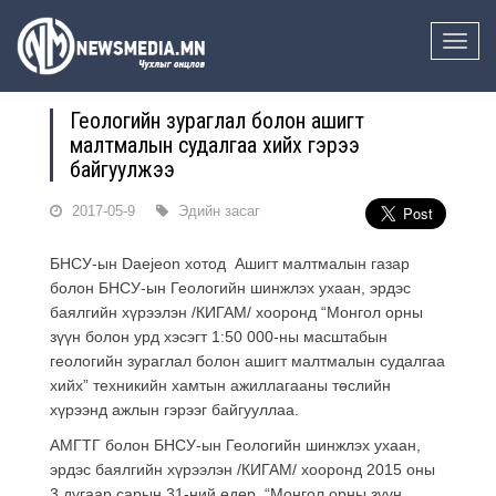
Toggle
naviga
Геологийн зураглал болон ашигт
малтмалын судалгаа хийх гэрээ
байгуулжээ
2017-05-9
Эдийн засаг
БНСУ-ын Daejeon хотод Ашигт малтмалын газар
болон БНСУ-ын Геологийн шинжлэх ухаан, эрдэс
баялгийн хүрээлэн /КИГАМ/ хооронд “Монгол орны
зүүн болон урд хэсэгт 1:50 000-ны масштабын
геологийн зураглал болон ашигт малтмалын судалгаа
хийх” техникийн хамтын ажиллагааны төслийн
хүрээнд ажлын гэрээг байгууллаа.
АМГТГ болон БНСУ-ын Геологийн шинжлэх ухаан,
эрдэс баялгийн хүрээлэн /КИГАМ/ хооронд 2015 оны
3 дугаар сарын 31-ний өдөр “Монгол орны зүүн