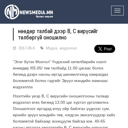
Toggle
naviga
Өнөөдөр талбай дээр В, С вирүсийг
төлбөргүй оношилно
2017-05-5
Мэдээ, мэдээлэл
“Элэг бүтэн Монгол” Үндэсний хөтөлбөрийн нээлт
өнөөдөр /05.05/ төв талбайд 11.00 цагаас болох
бөгөөд дээрх насны иргэд шинжилгээнд хамрагдах
боломжтой болно гэдгийг Эрүүл мэндийн яамнаас
мэдээллээ.
Нээлтийн үеэр В, С вирусийн оношилгооны талаар
мэдээлэл өгөх бөгөөд 13.00 цаг хүртэл үргэлжилнэ.
Оношилгоог иргэдэд илүү ойр байлгах үүднээс сум,
өрхийн эрүүл мэндийн төв, нэгдсэн эмнэлгүүдээр хийх
боломжтой байхаар зохицуулж байгаа юм. 40-65
насны иргэдэд хепатитийн В, С вирусийн илрүүлэг,