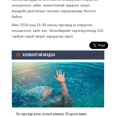
оношилгоог хийж, эмчилгээний зардлыг эрүүл
мэндийн даатгалын сангаас хариуцахаар болсон
байна.
Мөн 2018 онд 15-39 насны иргэдэд уг илрүүлэг,
оношилгоог хийх юм. Хөтөлбөрийг хэрэгжүүлэхэд 226
тэрбум гаруй төгрөг зарцуулах ажээ.
ХОЛБООТОЙ МЭДЭЭ
Он гарсаар усны ослын улмаас 59 иргэн амиа