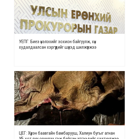
УЕПГ: Биеэ үнэлэхийг зохион байгуулж, хүн
худалдаалсан хэргүүдийг шүүхэд шилжүүлжээ
ЦЕГ: Хүрэн баавгайн бамбарууш, Халиун бугыг агнан
УБ хот руу оруулах гэж байсан этгээдийг саатуулжээ