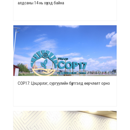
алдсаны 14 нь хүүхэд байна
СОР17: Цэцэрлэг, сургуулийн бүртгэлд өөрчлөлт орно