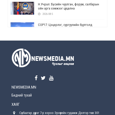
Н.Учрал: Бүсийн чуулган, форум, салбарын
ойн арга хэмжээг цуцална
2026-08-5
СОР17: Цэцэрлэг, сургуулийн бүртгэлд
өөрчлөлт орно
2026-08-5
УЕПГ: Биеэ үнэлэхийг зохион байгуулж, хүн
худалдаалсан хэргүүдийг шүүхэд
шилжүүлжээ
2026-08-5
Өнөөдрийн онч үг
2026-08-5
NEWSMEDIA.MN
Энэ сарын 15-наас эхлэн замын хөдөлгөөнд
өөрчлөлт орно
Бидний тухай
2026-08-4
ХАЯГ
С.Бямбацогт: Иргэд, бизнес эрхлэгчдэд
Сүхбаатар дүүрэг 7-р хороо Эрхүүгийн гудамж Дэлгэр төв 301
хүрсэн өгөөжөөрөө ажлаа үнэлж, хэрэгжилтээ