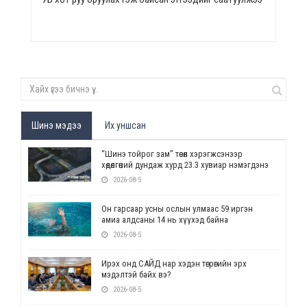
Шинэ мэдээ
Их уншсан
“Шинэ тойрог зам” төсөл хэрэгжсэнээр
хөдөлгөөний дундаж хурд 23.3 хувиар нэмэгдэнэ
2026-08-5
Он гарсаар усны ослын улмаас 59 иргэн
амиа алдсаны 14 нь хүүхэд байна
2026-08-5
Ирэх онд САЙД нар хэдэн төгрөгийн эрх
мэдэлтэй байх вэ?
2026-08-5