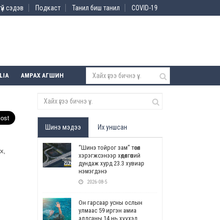
үй сэдэв
Подкаст
Танил биш танил
COVID-19
LIA
АМРАХ АГШИН
Шинэ мэдээ
Их уншсан
“Шинэ тойрог зам” төсөл
х,
хэрэгжсэнээр хөдөлгөөний
дундаж хурд 23.3 хувиар
нэмэгдэнэ
2026-08-5
Он гарсаар усны ослын
улмаас 59 иргэн амиа
алдсаны 14 нь хүүхэд