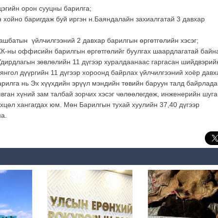
эгийн орон сууцны барилга;
н хойно баригдаж буй иргэн н.Баяндалайн захиалгатай 3 давхар
ашбатын үйлчилгээний 2 давхар барилгын өргөтгөлийн хэсэг;
ХК-ны оффисийн барилгын өргөтгөлийг буулгах шаардлагатай байн
дирдлагын зөвлөлийн 11 дүгээр хуралдаанаас гаргасан шийдвэрий
нгол дүүргийн 11 дүгээр хороонд байрлах үйлчилгээний хоёр давх
арилга нь Эх хүүхдийн эрүүл мэндийн төвийн баруун талд байрлада
явган хүний зам талбай зорчих хэсэг чөлөөлөгдөж, инженерийн шуг
өхцөл хангагдах юм. Мөн Барилгын тухай хуулийн 37,40 дүгээр
а.