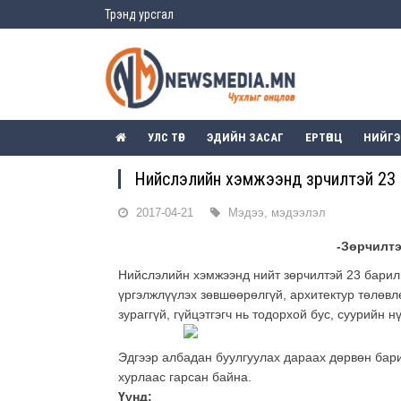
Трэнд урсгал
УЛС ТӨР
ЭДИЙН ЗАСАГ
ЕРТӨНЦ
НИЙГ
Нийслэлийн хэмжээнд зөрчилтэй 23
2017-04-21
Мэдээ, мэдээлэл
-Зөрчилтэ
Нийслэлийн хэмжээнд нийт зөрчилтэй 23 барилг
үргэлжлүүлэх зөвшөөрөлгүй, архитектур төлөвл
зураггүй, гүйцэтгэгч нь тодорхой бус, суурийн 
Эдгээр албадан буулгуулах дараах дөрвөн бар
хурлаас гарсан байна.
Үүнд: