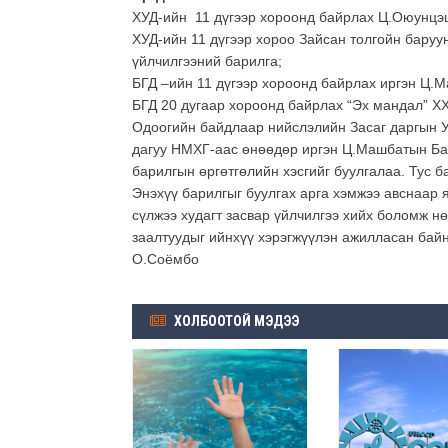
ХУД-ийн 11 дүгээр хороонд байрлах Ц.Оюунцэц
ХУД-ийн 11 дүгээр хороо Зайсан толгойн баруу
үйлчилгээний барилга;
БГД –ийн 11 дүгээр хороонд байрлах иргэн Ц.М
БГД 20 дугаар хороонд байрлах “Эх мандал” Х
Одоогийн байдлаар нийслэлийн Засаг даргын У
дагуу НМХГ-аас өнөөдөр иргэн Ц.Машбатын Бая
барилгын өргөтгөлийн хэсгийг буулгалаа. Тус б
Энэхүү барилгыг буулгах арга хэмжээ авснаар 
сүлжээ худагт засвар үйлчилгээ хийх боломж н
заалтуудыг ийнхүү хэрэгжүүлэн ажилласан байн
О.Соёмбо
ХОЛБООТОЙ МЭДЭЭ