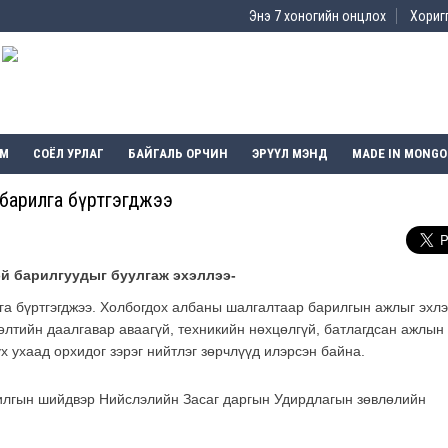
Энэ 7 хоногийн онцлох
Хоригг
ЭМ
СОЁЛ УРЛАГ
БАЙГАЛЬ ОРЧИН
ЭРҮҮЛ МЭНД
MADE IN MONGO
 барилга бүртгэгджээ
й барилгуудыг буулгаж эхэллээ-
а бүртгэгджээ. Холбогдох албаны шалгалтаар барилгын ажлыг эхлэ
өлтийн даалгавар аваагүй, техникийн нөхцөлгүй, батлагдсан ажлын
нүх ухаад орхидог зэрэг нийтлэг зөрчлүүд илэрсэн байна.
илгын шийдвэр Нийслэлийн Засаг даргын Удирдлагын зөвлөлийн