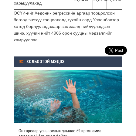
харьцуулахад
ОСҮИ-ийг Хедоник регрессийн аргаар тооцоолсон
бөгөөд энэхүү тооцоололд тухайн сард Улаанбаатар
хотод борлуулагдахаар зах зээлд нийлүүлэгдсэн
шинэ, хуучин нийт 4906 орон сууцны мэдээллийг
хамрууллаа.
ХОЛБООТОЙ МЭДЭЭ
Он гарсаар усны ослын улмаас 59 иргэн амиа