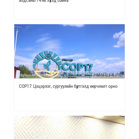
алдсаны 14 нь хүүхэд байна
СОР17: Цэцэрлэг, сургуулийн бүртгэлд өөрчлөлт орно