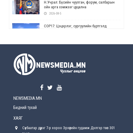
Н.Учрал: Бүсийн чуулган, форум, салбарын
ойн арга хэмжээг цуцална
2026-08-5
СОР17: Цэцэрлэг, сургуулийн бүртгэлд
өөрчлөлт орно
2026-08-5
УЕПГ: Биеэ үнэлэхийг зохион байгуулж, хүн
худалдаалсан хэргүүдийг шүүхэд
шилжүүлжээ
2026-08-5
Өнөөдрийн онч үг
2026-08-5
NEWSMEDIA.MN
Энэ сарын 15-наас эхлэн замын хөдөлгөөнд
өөрчлөлт орно
Бидний тухай
2026-08-4
ХАЯГ
С.Бямбацогт: Иргэд, бизнес эрхлэгчдэд
Сүхбаатар дүүрэг 7-р хороо Эрхүүгийн гудамж Дэлгэр төв 301
хүрсэн өгөөжөөрөө ажлаа үнэлж, хэрэгжилтээ
тайлагнадаг байх ёстой