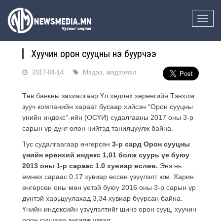
Toggle
naviga
Хуучин орон сууцны үнэ буурчээ
2017-04-14
Мэдээ, мэдээлэл
Төв банкны захиалгаар Үл хөдлөх хөрөнгийн Тэнхлэг
зууч компанийн хараат бусаар хийсэн “Орон сууцны
үнийн индекс”-ийн (ОСҮИ) судалгааны 2017 оны 3-р
сарын үр дүнг олон нийтэд танилцуулж байна.
Тус судалгаагаар өнгөрсөн
3
-р сард Орон сууцны
үнийн ерөнхий индекс 1,01 болж суурь үе буюу
2013 оны 1-р сараас 1.0 хувиар өслөө.
Энэ нь
өмнөх сараас 0,17 хувиар өссөн үзүүлэлт юм. Харин
өнгөрсөн оны мөн үетэй буюу 2016 оны 3-р сарын үр
дүнтэй харьцуулахад 3,34 хувиар буурсан байна.
Үнийн индексийн үзүүлэлтийг шинэ орон сууц, хуучин
орон сууцаар ангилж үзвэл: