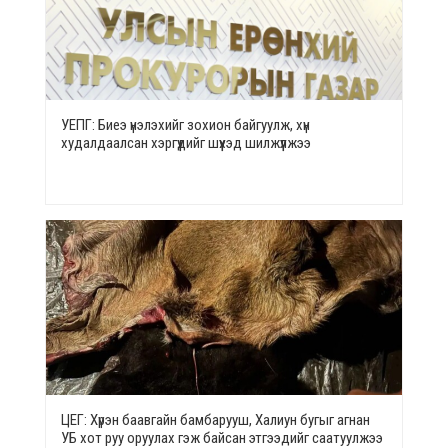
УЕПГ: Биеэ үнэлэхийг зохион байгуулж, хүн
худалдаалсан хэргүүдийг шүүхэд шилжүүлжээ
ЦЕГ: Хүрэн баавгайн бамбарууш, Халиун бугыг агнан
УБ хот руу оруулах гэж байсан этгээдийг саатуулжээ