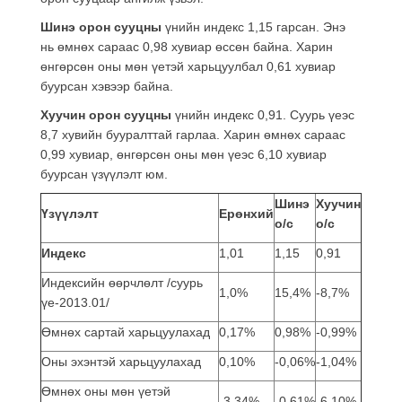
Шинэ орон сууцны
үнийн индекс 1,15 гарсан. Энэ
нь өмнөх сараас 0,98 хувиар өссөн байна. Харин
өнгөрсөн оны мөн үетэй харьцуулбал 0,61 хувиар
буурсан хэвээр байна.
Хуучин орон сууцны
үнийн индекс 0,91. Суурь үеэс
8,7 хувийн бууралттай гарлаа. Харин өмнөх сараас
0,99 хувиар, өнгөрсөн оны мөн үеэс 6,10 хувиар
буурсан үзүүлэлт юм.
Шинэ
Хуучин
Үзүүлэлт
Ерөнхий
о/с
о/с
Индекс
1,01
1,15
0,91
Индексийн өөрчлөлт /суурь
1,0%
15,4%
-8,7%
үе-2013.01/
Өмнөх сартай харьцуулахад
0,17%
0,98%
-0,99%
Оны эхэнтэй харьцуулахад
0,10%
-0,06%
-1,04%
Өмнөх оны мөн үетэй
-3,34%
-0,61%
-6,10%