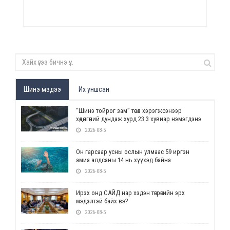
Шинэ мэдээ
Их уншсан
“Шинэ тойрог зам” төсөл хэрэгжсэнээр
хөдөлгөөний дундаж хурд 23.3 хувиар нэмэгдэнэ
2026-08-5
Он гарсаар усны ослын улмаас 59 иргэн
амиа алдсаны 14 нь хүүхэд байна
2026-08-5
Ирэх онд САЙД нар хэдэн төгрөгийн эрх
мэдэлтэй байх вэ?
2026-08-5