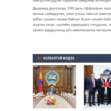
байгууллагуудтай тодорхой байдлаар холбогдо
Дашрамд дуулгахад, УИХ дахь оффшорын эсрэг э
орчныг сайжруулах, олон улсын хамтын ажилла
албан тушаал хашиж байсан болон хашиж байгаа
эгүүлэн татах, хуулийн хариуцлага тооцуулах, 
орчинг бүрдүүлэхэд үйл ажиллагаагаа чиглүүл
ХОЛБООТОЙ МЭДЭЭ