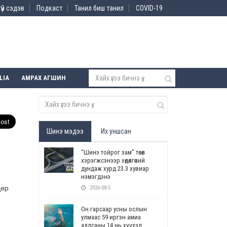
үй сэдэв
Подкаст
Танил биш танил
COVID-19
LIA
АМРАХ АГШИН
Шинэ мэдээ
Их уншсан
“Шинэ тойрог зам” төсөл
хэрэгжсэнээр хөдөлгөөний
дундаж хурд 23.3 хувиар
нэмэгдэнэ
дөр
2026-08-5
Он гарсаар усны ослын
улмаас 59 иргэн амиа
алдсаны 14 нь хүүхэд