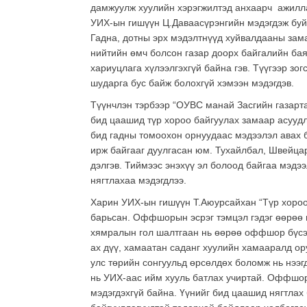
дамжуулж хуулийн хэрэгжилтэд анхаарч ажилла
УИХ-ын гишүүн Ц.Даваасүрэнгийн мэдэгдэж буй
Гадна, дотны эрх мэдэлтнүүд хуйвалдааны зама
нийтийн өмч болсон газар доорх байгалийн бая
хариуцлага хүлээлгэхгүй байна гэв. Түүгээр з
шударга бус байж болохгүй хэмээн мэдэгдэв.
Түүнчлэн тэрбээр “ОУВС манай Засгийн газарта
бид цаашид түр хороо байгуулах замаар асууд
бид гадны томоохон орнуудаас мэдээлэл авах б
ирж байгааг дуулгасан юм. Тухайлбал, Швейца
дэлгэв. Тиймээс энэхүү эл болоод байгаа мэдэ
нягтлахаа мэдэгдлээ.
Харин УИХ-ын гишүүн Т.Аюурсайхан “Түр хороог
барьсан. Оффшорын эсрэг тэмцэл гэдэг өөрөө 
хямралын гол шалтгаан нь өөрөө оффшор бүсэ
ах дүү, хамаатан саданг хуулийн хамааралд ор
улс төрийн сонгуульд өрсөлдөх боломж нь нээг
нь УИХ-аас ийм хууль батлах учиртай. Оффшо
мэдэгдэхгүй байна. Үүнийг бид цаашид нягтла