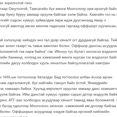
х зорилготой гэнэ.
гаар Оюутолгой, Тамсагийн бүх мөнгө Монголоор орж ирэхгүй байг
ар буюу буруу замаар оруулж байгааг хэлж байна. Хамгийн гол нь 
лгийг хэдхэн хүмүүс хуйвалдаж зарж идэж дуусчихаад ямар ч
огсохгүй авилгад авсан мөнгөө гадагшаа гаргаад оффшорт нуучихсан
й хэлэлцээр хийхдээ энэ тал дээр хяналт огт дурдаагүй байгаа. Ти
лыг зохих газарт нь тавьж ажиллах болно. Оффшор дансны асуудла
оломжтой гэж харж байна” гэв. Ийнхүү тус бүлэгт эхнээсээ мэдээлл
рийн банкинд нэлээд их хэмжээний мөнгө нуусан гэх мэдээлэл байг
эллийн дагуу холбогдох хууль хяналтын байгууллагатай хамтран
 УИХ-ын тогтоолоор баталдаг. Бид тогтоолоо албан ёсоор өргөн
нам харгалзалгүй, бүх нийтийн тэмцэл байх ёстой. Өнөөдрийн
эс хамаарч байна. Хуульд өөрчлөлт оруулах замаар данс эзэмшиг
уулж байгаа. Ийм данстай хүмүүс гурван сарын дотор мэдүүлж байж
дэнэ. АТГ-аас холбогдох асуудлаар хяналт тавиад явах боломжтой. 
р бүсэд одоогоор Монголоос хичнээн хэмжээний ам.доллар байгаа
х болно. Оффшорын асуудлаар нэгдэж байгаа иргэний нийгмийн