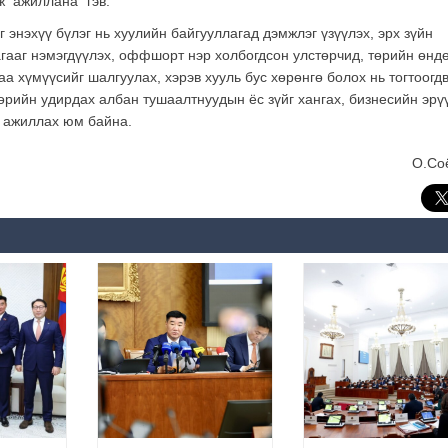
ж ажиллана” гэв.
нэхүү бүлэг нь хуулийн байгууллагад дэмжлэг үзүүлэх, эрх зүйн
гааг нэмэгдүүлэх, оффшорт нэр холбогдсон улстөрчид, төрийн өнд
 хүмүүсийг шалгуулах, хэрэв хууль бус хөрөнгө болох нь тогтоогд
төрийн удирдах албан тушаалтнуудын ёс зүйг хангах, бизнесийн эрү
ж ажиллах юм байна.
О.Со