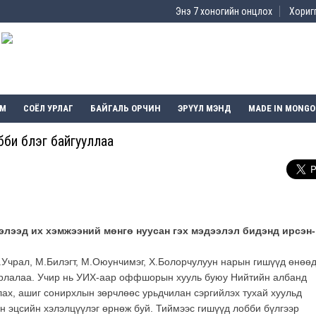
Энэ 7 хоногийн онцлох
Хоригг
ЭМ
СОЁЛ УРЛАГ
БАЙГАЛЬ ОРЧИН
ЭРҮҮЛ МЭНД
MADE IN MONGO
би бүлэг байгууллаа
лээд их хэмжээний мөнгө нуусан гэх мэдээлэл бидэнд ирсэн-
.Учрал, М.Билэгт, М.Оюунчимэг, Х.Болорчулуун нарын гишүүд өнөө
рлалаа. Учир нь УИХ-аар оффшорын хууль буюу Нийтийн албанд
ах, ашиг сонирхлын зөрчлөөс урьдчилан сэргийлэх тухай хуульд
йн эцсийн хэлэлцүүлэг өрнөж буй. Тиймээс гишүүд лобби бүлгээр