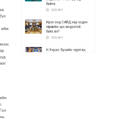
байна
аа.
2026-08-5
бүх
Ирэх онд САЙД нар хэдэн
төгрөгийн эрх мэдэлтэй
, ийм
байх вэ?
2026-08-5
ймээс
Н.Учрал: Бүсийн чуулган,
ар
форум, салбарын ойн
үүд
арга хэмжээг цуцална
ааг
2026-08-5
СОР17: Цэцэрлэг,
сургуулийн бүртгэлд
өөрчлөлт орно
2026-08-5
чийн
,
УЕПГ: Биеэ үнэлэхийг
зохион байгуулж, хүн
Гол
худалдаалсан хэргүүдийг
 нь
шүүхэд шилжүүлжээ
2026-08-5