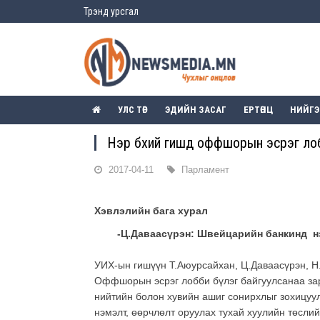
Трэнд урсгал
УЛС ТӨР
ЭДИЙН ЗАСАГ
ЕРТӨНЦ
НИЙГ
Нэр бүхий гишүүд оффшорын эсрэг лоб
2017-04-11
Парламент
Хэвлэлийн бага хурал
-Ц.Даваасүрэн: Швейцарийн банкинд нэ
УИХ-ын гишүүн Т.Аюурсайхан, Ц.Даваасүрэн, Н
Оффшорын эсрэг лобби бүлэг байгуулсанаа за
нийтийн болон хувийн ашиг сонирхлыг зохицуул
нэмэлт, өөрчлөлт оруулах тухай хуулийн төсли