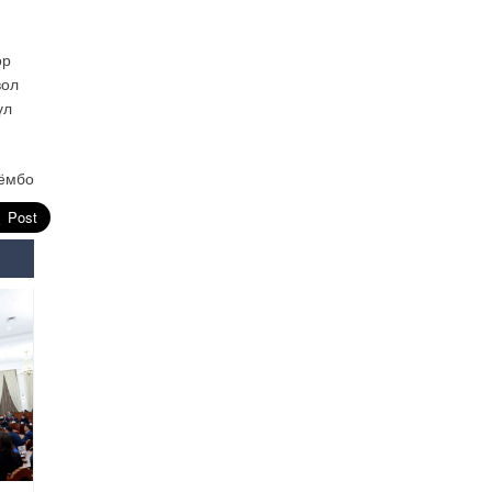
Өнөөдрийн онч үг
2026-08-5
өр
вол
үл
Энэ сарын 15-наас эхлэн
замын хөдөлгөөнд өөрчлөлт
орно
2026-08-4
ёмбо
С.Бямбацогт: Иргэд,
бизнес эрхлэгчдэд
хүрсэн өгөөжөөрөө ажлаа үнэлж,
хэрэгжилтээ тайлагнадаг
байх ёстой
2026-08-4
Улсын онцгой комисс
өвөлжилтийн бэлтгэл,
бэлэн байдлыг хангах
чиглэлээр хуралдлаа
2026-07-30
Баян-Өлгийн дараагийн