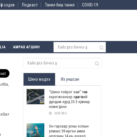
үй сэдэв
Подкаст
Танил биш танил
COVID-19
LIA
АМРАХ АГШИН
Шинэ мэдээ
Их уншсан
алба,
“Шинэ тойрог зам” төсөл
хэрэгжсэнээр хөдөлгөөний
дундаж хурд 23.3 хувиар
нэмэгдэнэ
2026-08-5
өхбат
х
Он гарсаар усны ослын
улмаас 59 иргэн амиа
н
алдсаны 14 нь хүүхэд