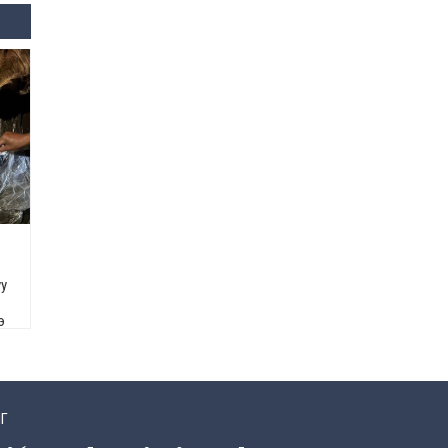
засаг “ноён”-ы суудлыг
хэн залгамжлах вэ?
2026-07-30
Улаанбурхан өвчин нь
халдварлалт өндөртэй ч
вакцинаар сэргийлэгдэх
боломжтой
2026-07-30
AI ур чадвар өндөртэй
ажилтнуудаа
байгууллагууд яагаад
алдах эрсдэлтэй болоод
байна вэ?
2026-07-30
уу
э
Өнөөдрийн онч үг
2026-07-30
Дэлхийн зах зээлд
газрын тосны үнэ
Г
эрчимтэй буурч байна