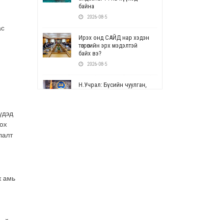
байна
2026-08-5
ас
Ирэх онд САЙД нар хэдэн
төгрөгийн эрх мэдэлтэй
байх вэ?
2026-08-5
Н.Учрал: Бүсийн чуулган,
форум, салбарын ойн
арга хэмжээг цуцална
2026-08-5
үдэд
ох
СОР17: Цэцэрлэг,
лалт
сургуулийн бүртгэлд
өөрчлөлт орно
2026-08-5
ж амь
УЕПГ: Биеэ үнэлэхийг
зохион байгуулж, хүн
худалдаалсан хэргүүдийг
шүүхэд шилжүүлжээ
2026-08-5