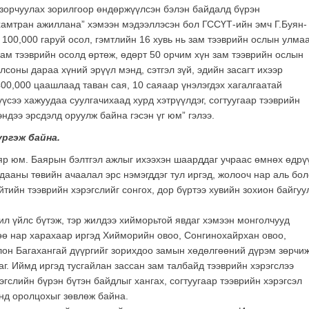
 зорчуулах зорилгоор өндөржүүлсэн бэлэн байдалд бүрэн
амтран ажиллана” хэмээн мэдээллэсэн бол ГССҮТ-ийн эмч Г.Буян-
 100,000 гаруй осол, гэмтлийн 16 хувь нь зам тээврийн ослын улма
зам тээврийн осолд өртөж, өдөрт 50 орчим хүн зам тээврийн ослын
лсоны дараа хүний эрүүл мэнд, сэтгэл зүй, эдийн засагт ихээр
00,000 цаашлаад таван сая, 10 саяаар үнэлэгдэх хагалгаатай
үсээ хажуудаа суулгачихаад хурд хэтрүүлдэг, согтуугаар тээврийн
эндээ эрсдэлд оруулж байна гэсэн үг юм” гэлээ.
үргэж байна.
яр юм. Баярын бэлтгэл ажлыг ихээхэн шаарддаг учраас өмнөх өдрү
дааны төвийн ачаалал эрс нэмэгддэг тул иргэд, жолооч нар аль бол
йтийн тээврийн хэрэгслийг сонгох, дор бүртээ хувийн зохион байгуу
л үйлс бүтэж, тэр жилдээ хийморьтой явдаг хэмээн монголчууд
өө нар харахаар иргэд Хийморийн овоо, Сонгинохайрхан овоо,
лон Багахангай дүүргийг зорихдоо замын хөдөлгөөний дүрэм зөрчи
аг. Иймд иргэд тусгайлан зассан зам талбайд тээврийн хэрэгслээ
эгслийн бүрэн бүтэн байдлыг хангах, согтуугаар тээврийн хэрэгсэл
өнд оролцохыг зөвлөж байна.