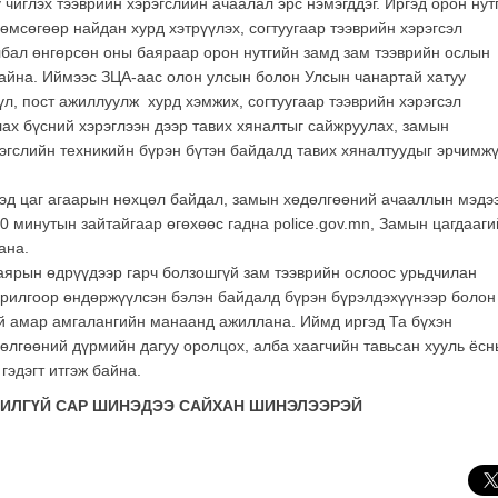
чиглэх тээврийн хэрэгслийн ачаалал эрс нэмэгддэг. Иргэд орон нут
өмсөгөөр найдан хурд хэтрүүлэх, согтуугаар тээврийн хэрэгсэл
йлбал өнгөрсөн оны баяраар орон нутгийн замд зам тээврийн ослын
айна. Иймээс ЗЦА-аас олон улсын болон Улсын чанартай хатуу
үл, пост ажиллуулж хурд хэмжих, согтуугаар тээврийн хэрэгсэл
лах бүсний хэрэглээн дээр тавих хяналтыг сайжруулах, замын
эгслийн техникийн бүрэн бүтэн байдалд тавих хяналтуудыг эрчимж
тэд цаг агаарын нөхцөл байдал, замын хөдөлгөөний ачааллын мэдэ
0 минутын зайтайгаар өгөхөөс гадна police.gov.mn, Замын цагдааги
ана.
аярын өдрүүдээр гарч болзошгүй зам тээврийн ослоос урьдчилан
зорилгоор өндөржүүлсэн бэлэн байдалд бүрэн бүрэлдэхүүнээр болон
й амар амгалангийн манаанд ажиллана. Иймд иргэд Та бүхэн
дөлгөөний дүрмийн дагуу оролцох, алба хаагчийн тавьсан хууль ёсн
эдэгт итгэж байна.
РЧИЛГҮЙ САР ШИНЭДЭЭ САЙХАН ШИНЭЛЭЭРЭЙ