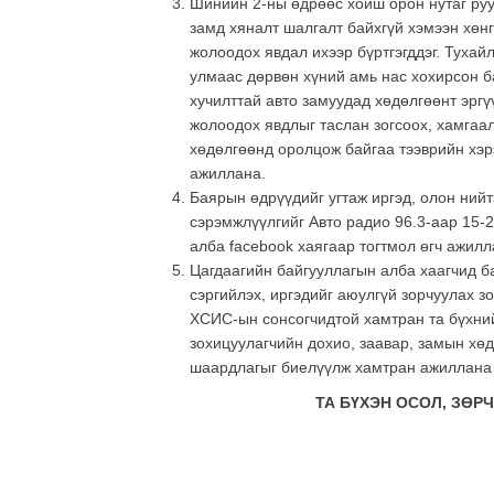
Шинийн 2-ны өдрөөс хойш орон нутаг руу 
замд хяналт шалгалт байхгүй хэмээн хөнг
жолоодох явдал ихээр бүртгэгддэг. Туха
улмаас дөрвөн хүний амь нас хохирсон б
хучилттай авто замуудад хөдөлгөөнт эргү
жолоодох явдлыг таслан зогсоох, хамгаа
хөдөлгөөнд оролцож байгаа тээврийн хэр
ажиллана.
Баярын өдрүүдийг угтаж иргэд, олон ний
сэрэмжлүүлгийг Авто радио 96.3-аар 15-2
алба facebook хаягаар тогтмол өгч ажилл
Цагдаагийн байгууллагын алба хаагчид б
сэргийлэх, иргэдийг аюулгүй зорчуулах 
ХСИС-ын сонсогчидтой хамтран та бүхни
зохицуулагчийн дохио, заавар, замын хө
шаардлагыг биелүүлж хамтран ажиллана г
ТА БҮХЭН ОСОЛ, ЗӨ