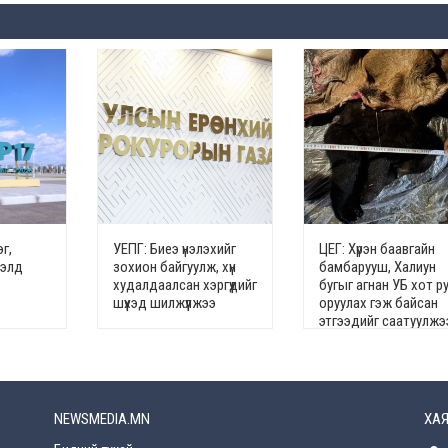
г,
УЕПГ: Биеэ үнэлэхийг
ЦЕГ: Хүрэн баавгайн
гэлд
зохион байгуулж, хүн
бамбарууш, Халиун
худалдаалсан хэргүүдийг
бугыг агнан УБ хот р
шүүхэд шилжүүлжээ
оруулах гэж байсан
этгээдийг саатуулжэ
NEWSMEDIA.MN
ХАЯ