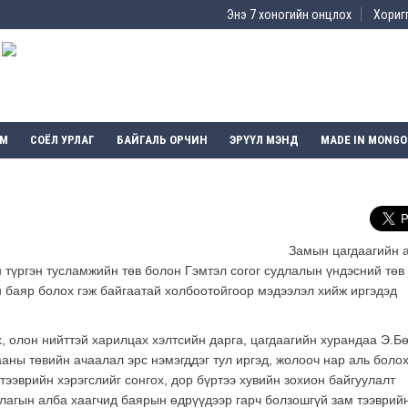
Энэ 7 хоногийн онцлох
Хоригг
ЭМ
СОЁЛ УРЛАГ
БАЙГАЛЬ ОРЧИН
ЭРҮҮЛ МЭНД
MADE IN MONGO
Замын цагдаагийн 
түргэн тусламжийн төв болон Гэмтэл согог судлалын үндэсний төв
баяр болох гэж байгаатай холбоотойгоор мэдээлэл хийж иргэдэд
 олон нийттэй харилцах хэлтсийн дарга, цагдаагийн хурандаа Э.Б
аны төвийн ачаалал эрс нэмэгддэг тул иргэд, жолооч нар аль боло
 тээврийн хэрэгслийг сонгох, дор бүртээ хувийн зохион байгуулалт
лагын алба хаагчид баярын өдрүүдээр гарч болзошгүй зам тээврий