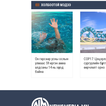
ХОЛБООТОЙ МЭДЭЭ
Он гарсаар усны ослын
СОР17: Цэцэрлэ
улмаас 59 иргэн амиа
сургуулийн бүрт
алдсаны 14 нь хүүхэд
өөрчлөлт орно
байна