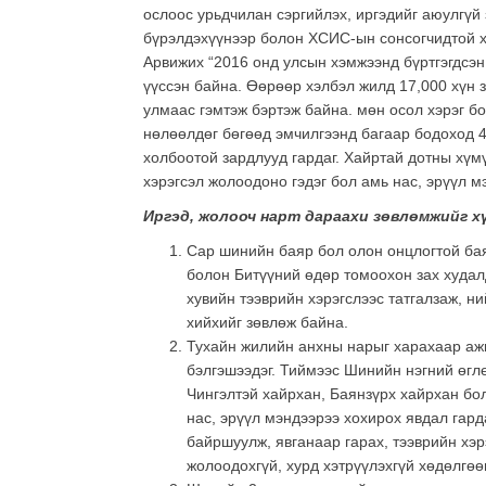
ослоос урьдчилан сэргийлэх, иргэдийг аюулгүй
бүрэлдэхүүнээр болон ХСИС-ын сонсогчидтой х
Арвижих “2016 онд улсын хэмжээнд бүртгэгдсэн
үүссэн байна. Өөрөөр хэлбэл жилд 17,000 хүн 
улмаас гэмтэж бэртэж байна. мөн осол хэрэг бо
нөлөөлдөг бөгөөд эмчилгээнд багаар бодоход 4
холбоотой зардлууд гардаг. Хайртай дотны хүмү
хэрэгсэл жолоодоно гэдэг бол амь нас, эрүүл м
Иргэд, жолооч нарт дараахи зөвлөмжийг х
Сар шинийн баяр бол олон онцлогтой ба
болон Битүүний өдөр томоохон зах худал
хувийн тээврийн хэрэгслээс татгалзаж, ни
хийхийг зөвлөж байна.
Тухайн жилийн анхны нарыг харахаар ажи
бэлгэшээдэг. Тиймээс Шинийн нэгний өгл
Чингэлтэй хайрхан, Баянзүрх хайрхан бо
нас, эрүүл мэндээрээ хохирох явдал гард
байршуулж, явганаар гарах, тээврийн хэр
жолоодохгүй, хурд хэтрүүлэхгүй хөдөлгө