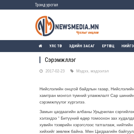
Трэнд урсгал
УЛС ТӨР
ЭДИЙН ЗАСАГ
ЕРТӨНЦ
НИЙГ
Сэрэмжлүүлэг
2017-02-23
Мэдээ, мэдээлэл
Нийслэлийн онцгой байдлын газар, Нийслэлийн 
хамтран монгол түмний уламжлалт Сар шинийн 
сэрэмжлүүлэг хүргэлээ.
Замын цагдаагийн албаны Урьдчилан сэргийлэх,
хэлэхдээ “ Битүүний өдөр томоохон зах худалда
хувийн тээврийн хэрэгслээс татгалзаж, нийтийн
хийхийг зөвлөж байна. Мөн Цагдаагийн байгуул