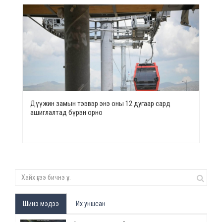
Дүүжин замын тээвэр энэ оны 12 дугаар сард
ашиглалтад бүрэн орно
Шинэ мэдээ
Их уншсан