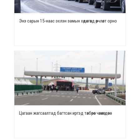
Энэ сарын 15-наас эхлэн замын хөдөлгөөнд өөрчлөлт орно
Цагаан жагсаалтад багтсан иргэд төлбөрөөс чөлөөлөгдөнө