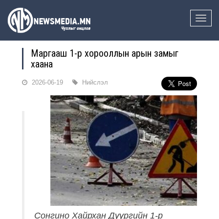
Toggle
naviga
Маргааш 1-р хорооллын арын замыг
хаана
2026-06-19
Нийслэл
Сонгино Хайрхан Дүүргийн 1-р