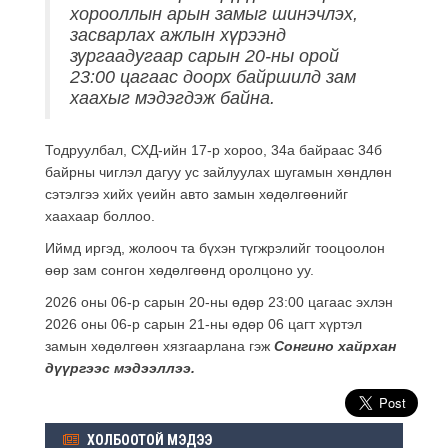
хорооллын арын замыг шинэчлэх,
засварлах ажлын хүрээнд
зургаадугаар сарын 20-ны орой
23:00 цагаас доорх байршилд зам
хаахыг мэдэгдэж байна.
Тодруулбал, СХД-ийн 17-р хороо, 34а байраас 34б
байрны чиглэл дагуу ус зайлуулах шугамын хөндлөн
сэтэлгээ хийх үеийн авто замын хөдөлгөөнийг
хаахаар боллоо.
Иймд иргэд, жолооч та бүхэн түгжрэлийг тооцоолон
өөр зам сонгон хөдөлгөөнд оролцоно уу.
2026 оны 06-р сарын 20-ны өдөр 23:00 цагаас эхлэн
2026 оны 06-р сарын 21-ны өдөр 06 цагт хүртэл
замын хөдөлгөөн хязгаарлана гэж
Сонгино хайрхан
дүүргээс мэдээллээ.
ХОЛБООТОЙ МЭДЭЭ