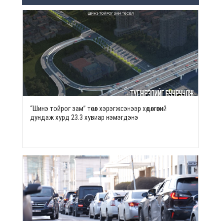
“Шинэ тойрог зам” төсөл хэрэгжсэнээр хөдөлгөөний
дундаж хурд 23.3 хувиар нэмэгдэнэ