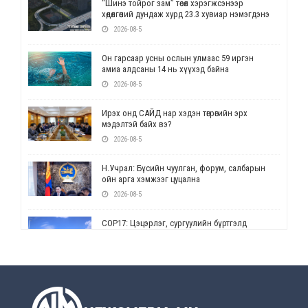
“Шинэ тойрог зам” төсөл хэрэгжсэнээр
хөдөлгөөний дундаж хурд 23.3 хувиар нэмэгдэнэ
2026-08-5
Он гарсаар усны ослын улмаас 59 иргэн
амиа алдсаны 14 нь хүүхэд байна
2026-08-5
Ирэх онд САЙД нар хэдэн төгрөгийн эрх
мэдэлтэй байх вэ?
2026-08-5
Н.Учрал: Бүсийн чуулган, форум, салбарын
ойн арга хэмжээг цуцална
2026-08-5
СОР17: Цэцэрлэг, сургуулийн бүртгэлд
өөрчлөлт орно
2026-08-5
УЕПГ: Биеэ үнэлэхийг зохион байгуулж, хүн
худалдаалсан хэргүүдийг шүүхэд
шилжүүлжээ