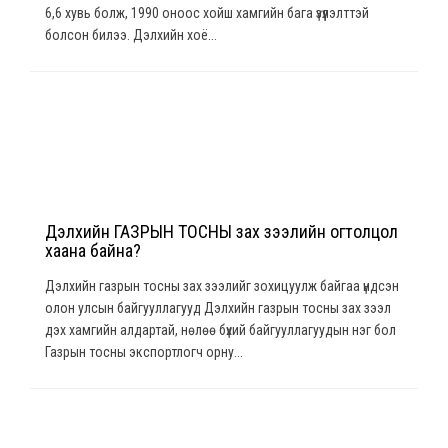
6,6 хувь болж, 1990 оноос хойш хамгийн бага үзүүлэлттэй
болсон билээ. Дэлхийн хоё...
Дэлхийн ГАЗРЫН ТОСНЫ зах зээлийн огтолцол
хаана байна?
Дэлхийн газрын тосны зах зээлийг зохицуулж байгаа үндсэн
олон улсын байгууллагууд Дэлхийн газрын тосны зах зээл
дэх хамгийн алдартай, нөлөө бүхий байгууллагуудын нэг бол
Газрын тосны экспортлогч орну...