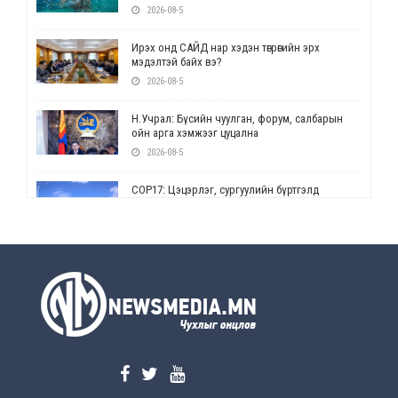
2026-08-5
Ирэх онд САЙД нар хэдэн төгрөгийн эрх
мэдэлтэй байх вэ?
2026-08-5
Н.Учрал: Бүсийн чуулган, форум, салбарын
ойн арга хэмжээг цуцална
2026-08-5
СОР17: Цэцэрлэг, сургуулийн бүртгэлд
өөрчлөлт орно
2026-08-5
УЕПГ: Биеэ үнэлэхийг зохион байгуулж, хүн
худалдаалсан хэргүүдийг шүүхэд
шилжүүлжээ
2026-08-5
Өнөөдрийн онч үг
2026-08-5