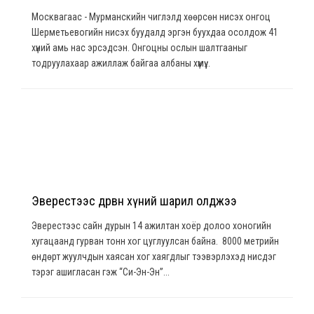
Москвагаас - Мурманскийн чиглэлд хөөрсөн нисэх онгоц
Шерметьевогийн нисэх буудалд эргэн буухдаа осолдож 41
хүний амь нас эрсэдсэн. Онгоцны ослын шалтгааныг
тодруулахаар ажиллаж байгаа албаны хүмүү...
Эверестээс дөрвөн хүний шарил олджээ
Эверестээс сайн дурын 14 ажилтан хоёр долоо хоногийн
хугацаанд гурван тонн хог цуглуулсан байна. 8000 метрийн
өндөрт жуулчдын хаясан хог хаягдлыг тээвэрлэхэд нисдэг
тэрэг ашигласан гэж “Си-Эн-Эн”...