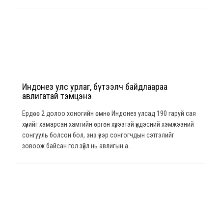
Индонез улс урлаг, бүтээлч байдлаараа
авлигатай тэмцэнэ
Ердөө 2 долоо хоногийн өмнө Индонез улсад 190 гаруй сая
хүнийг хамарсан хамгийн өргөн хүрээтэй үндэсний хэмжээний
сонгууль болсон бол, энэ үеэр сонгогчдын сэтгэлийг
зoвooж байсан гол зүйл нь авлигын а...