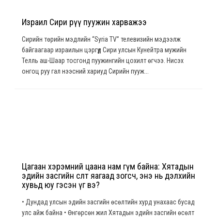
Израил Сири рүү пуужин харважээ
Сирийн төрийн мэдлийн “Syria TV” телевизийн мэдээлж
байгаагаар израилын цэргүүд Сири улсын Кунейтра мужийн
Телль аш-Шаар тосгонд пуужингийн цохилт өгчээ. Нисэх
онгоц руу гал нээсний хариуд Сирийн пууж...
Цагаан хэрэмний цаана нам гүм байна: Хятадын
эдийн засгийн өсөлт яагаад зогсч, энэ нь дэлхийн
хувьд юу гэсэн үг вэ?
• Дундад улсын эдийн засгийн өсөлтийн хурд унахаас бусад
улс айж байна • Өнгөрсөн жил Хятадын эдийн засгийн өсөлт