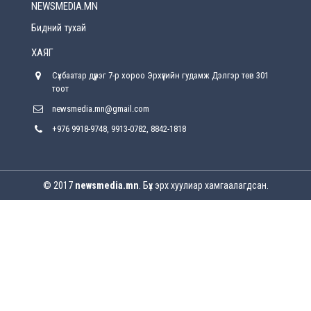
NEWSMEDIA.MN
Энэ сарын 15-наас эхлэн замын хөдөлгөөнд
өөрчлөлт орно
Бидний тухай
2026-08-4
ХАЯГ
С.Бямбацогт: Иргэд, бизнес эрхлэгчдэд
Сүхбаатар дүүрэг 7-р хороо Эрхүүгийн гудамж Дэлгэр төв 301
хүрсэн өгөөжөөрөө ажлаа үнэлж, хэрэгжилтээ
тайлагнадаг байх ёстой
тоот
2026-08-4
newsmedia.mn@gmail.com
+976 9918-9748, 9913-0782, 8842-1818
Улсын онцгой комисс өвөлжилтийн бэлтгэл,
бэлэн байдлыг хангах чиглэлээр хуралдлаа
2026-07-30
© 2017
newsmedia.mn
. Бүх эрх хуулиар хамгаалагдсан.
Баян-Өлгийн дараагийн засаг “ноён”-ы
суудлыг хэн залгамжлах вэ?
2026-07-30
Улаанбурхан өвчин нь халдварлалт өндөртэй ч
вакцинаар сэргийлэгдэх боломжтой
2026-07-30
AI ур чадвар өндөртэй ажилтнуудаа
байгууллагууд яагаад алдах эрсдэлтэй