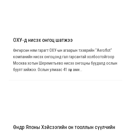
ОХУ-д нисэх онгоц шатжээ
Өнгөрсөн ням гарагт ОХУ-ын агаарын тээврийн "Aeroflot"
компанийн нисэх онгоцонд гал гарсантай холбоотойгоор
Москва хотын Шереметьево нисэх онгоцны буудалд ослын
буулт хийжээ. Ослын улмаас 41 хүн ами...
Өнөөдөр Японы Хэйсээгийн он тооллын сүүлчийн