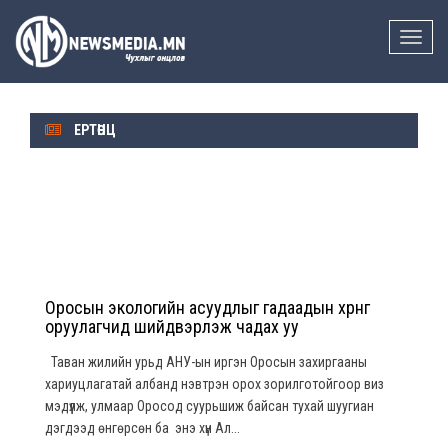
Toggle
naviga
ЕРТӨНЦ
Оросын экологийн асуудлыг гадаадын хөрөнгө
оруулагчид шийдвэрлэж чадах уу
Таван жилийн урьд АНУ-ын иргэн Оросын захиргааны
хариуцлагатай албанд нэвтрэн орох зорилготойгоор виз
мэдүүлж, улмаар Оросод суурьшиж байсан тухай шуугиан
дэгдээд өнгөрсөн ба энэ хүн Ал...