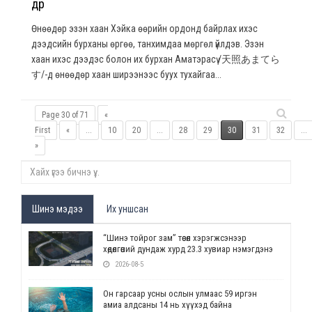
өдөр
Өнөөдөр эзэн хаан Хэйка өөрийн ордонд байрлах ихэс
дээдсийн бурханы өргөө, танхимдаа мөргөл үйлдэв. Эзэн
хаан ихэс дээдэс болон их бурхан Аматэрасү /天照あまてら
す/-д өнөөдөр хаан ширээнээс буух тухайгаа...
Page 30 of 71
«
First
«
...
10
20
...
28
29
30
31
32
...
»
Шинэ мэдээ
Их уншсан
“Шинэ тойрог зам” төсөл хэрэгжсэнээр
хөдөлгөөний дундаж хурд 23.3 хувиар нэмэгдэнэ
2026-08-5
Он гарсаар усны ослын улмаас 59 иргэн
амиа алдсаны 14 нь хүүхэд байна