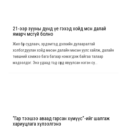
21-ээр зууны дунд үе гэхэд хойд мөсөн далай
ямарч мөсгүй болно
Жил бүр судлаач, эрдэмтэд дэлхийн дулааралтай
холбогдуулан хойд мөсөн далайн мөсөн уулс хайлж, далайн
төвшний хэмжээ бага багаар нэмэгдэж байгаа талаар
мэдээлдэг. Энэ удаад тэд сүүлд явуулсан нэгэн су...
“Гар тээшээ аваад гарсан хүмүүс”-ийг шалгаж
хариуцлага хүлээлгэнэ