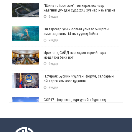
“Шинэ тойрог зам” төсөл хэрэгжсэнээр
хөдөлгөөний дундаж хурд 23.3 хувиар нэмэгдэнэ
Өчигдөр
Он гарсаар усны ослын улмаас 59 иргэн
амиа алдсаны 14 нь хүүхэд байна
Өчигдөр
Ирэх онд САЙД нар хэдэн төгрөгийн эрх
мэдэлтэй байх вэ?
Өчигдөр
Н.Учрал: Бүсийн чуулган, форум, салбарын
ойн арга хэмжээг цуцална
Өчигдөр
СОР17: Цэцэрлэг, сургуулийн бүртгэлд
өөрчлөлт орно
Өчигдөр
УЕПГ: Биеэ үнэлэхийг зохион байгуулж, хүн
худалдаалсан хэргүүдийг шүүхэд