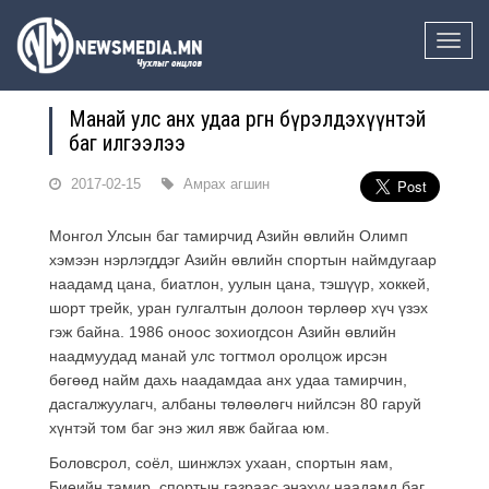
Toggle
naviga
Манай улс анх удаа өргөн бүрэлдэхүүнтэй
баг илгээлээ
2017-02-15
Амрах агшин
Монгол Улсын баг тамирчид Азийн өвлийн Олимп
хэмээн нэрлэгддэг Азийн өвлийн спортын наймдугаар
наадамд цана, биатлон, уулын цана, тэшүүр, хоккей,
шорт трейк, уран гулгалтын долоон төрлөөр хүч үзэх
гэж байна. 1986 оноос зохиогдсон Азийн өвлийн
наадмуудад манай улс тогтмол оролцож ирсэн
бөгөөд найм дахь наадамдаа анх удаа тамирчин,
дасгалжуулагч, албаны төлөөлөгч нийлсэн 80 гаруй
хүнтэй том баг энэ жил явж байгаа юм.
Боловсрол, соёл, шинжлэх ухаан, спортын яам,
Биеийн тамир, спортын га
зраас энэхүү наадамд баг