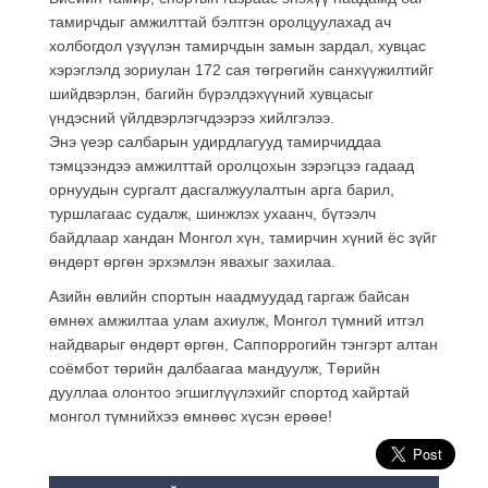
тамирчдыг амжилттай бэлтгэн оролцуулахад ач
холбогдол үзүүлэн тамирчдын замын зардал, хувцас
хэрэглэлд зориулан 172 сая төгрөгийн санхүүжилтийг
шийдвэрлэн, багийн бүрэлдэхүүний хувцасыг
үндэсний үйлдвэрлэгчдээрээ хийлгэлээ.
Энэ үеэр салбарын удирдлагууд тамирчиддаа
тэмцээндээ амжилттай оролцохын зэрэгцээ гадаад
орнуудын сургалт дасгалжуулалтын арга барил,
туршлагаас судалж, шинжлэх ухаанч, бүтээлч
байдлаар хандан Монгол хүн, тамирчин хүний ёс зүйг
өндөрт өргөн эрхэмлэн явахыг захилаа.
Азийн өвлийн спортын наадмуудад гаргаж байсан
өмнөх амжилтаа улам ахиулж, Монгол түмний итгэл
найдварыг өндөрт өргөн, Саппоррогийн тэнгэрт алтан
соёмбот төрийн далбаагаа мандуулж, Төрийн
дууллаа олонтоо эгшиглүүлэхийг спортод хайртай
монгол түмнийхээ өмнөөс хүсэн ерөөе!