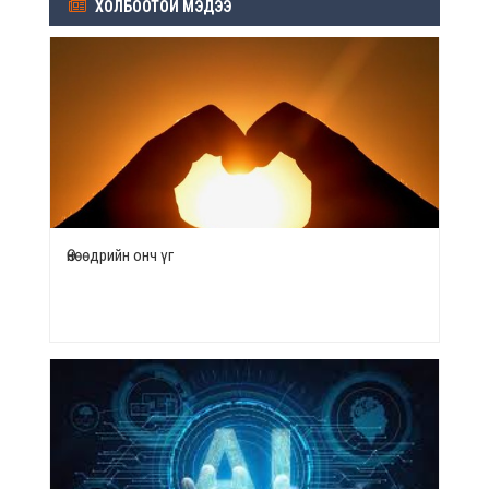
ХОЛБООТОЙ МЭДЭЭ
Өнөөдрийн онч үг