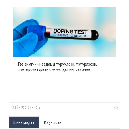
Төв аймгийн наадамд түрүүлсэн, үзүүрлэсэн,
шөвгөрсөн гурван бөхөөс допинг илэрчээ
Шинэ мэдээ
Их уншсан