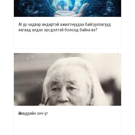
AI ур чадвар өндөртэй ажилтнуудаа байгууллагууд
яагаад алдах эрсдэлтэй болоод байна вэ?
Өнөөдрийн онч үг