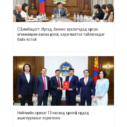
С.Бямбацогт: Иргэд, бизнес эрхлэгчдэд хүрсэн
өгөөжөөрөө ажлаа үнэлж, хэрэгжилтээ тайлагнадаг
байх ёстой
Нийгмийн сүлжээг 13 насанд хүрээгүй хүүхдэд
ашиглуулахыг хориглоно