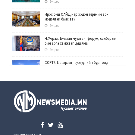
Өчигдөр
Ирэх онд САЙД нар хэдэн төгрөгийн эрх
мэдэлтэй байх вэ?
Өчигдөр
Н.Учрал: Бүсийн чуулган, форум, салбарын
ойн арга хэмжээг цуцална
Өчигдөр
СОР17: Цэцэрлэг, сургуулийн бүртгэлд
өөрчлөлт орно
Өчигдөр
УЕПГ: Биеэ үнэлэхийг зохион байгуулж, хүн
худалдаалсан хэргүүдийг шүүхэд
шилжүүлжээ
Өчигдөр
Өнөөдрийн онч үг
Өчигдөр