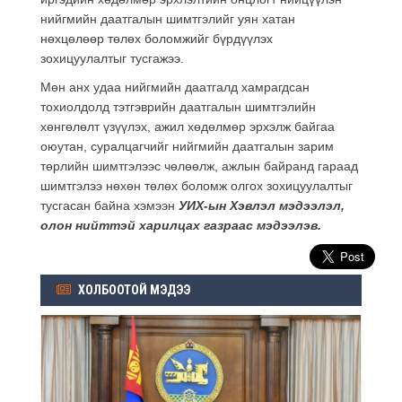
нийгмийн даатгалын шимтгэлийг уян хатан
нөхцөлөөр төлөх боломжийг бүрдүүлэх
зохицуулалтыг тусгажээ.
Мөн анх удаа нийгмийн даатгалд хамрагдсан
тохиолдолд тэтгэврийн даатгалын шимтгэлийн
хөнгөлөлт үзүүлэх, ажил хөдөлмөр эрхэлж байгаа
оюутан, суралцагчийг нийгмийн даатгалын зарим
төрлийн шимтгэлээс чөлөөлж, ажлын байранд гараад
шимтгэлээ нөхөн төлөх боломж олгох зохицуулалтыг
тусгасан байна хэмээн
УИХ-ын Хэвлэл мэдээлэл,
олон нийттэй харилцах газраас мэдээлэв.
ХОЛБООТОЙ МЭДЭЭ