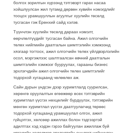
болгох зорилгын хүрээнд тэтгэвэрт гарах насаа
хойшлуулсан жил тутамд дөрвөн хувийн нэмэгдлийг
тооцох урамшууллын агуулгыг хуулийн төсөлд
тусгасан гэж Ерөнхий сайд хэлэв.
Түүнчлэн хуулийн төсөлд дараах нэмэлт,
өөрчлөлтүүдийг тусгасан байна. Ажил олгогчийн
төлөх нийгмийн даатгалын шимтгэлийн хэмжээнд
хязгаар тогтоох, ажил олгогчийн төлөх үйлдвэрлэлийн
осол, мэргэжлээс шалтгаалсан өвчний даатгалын
шимтгэлийн хэмжээг бууруулах, гарааны бизнес
эрхлэгчдийн ажил олгогчийн төлөх шимтгэлийг
тодорхой хугацаанд чөлөөлөх аж.
Сайн дурын үндсэн дээр хуримтлалд суурилсан,
хөрөнгө оруулалтын өгөөжөөр өсөх тэтгэврийн
хуримтлал үүсгэх нөхцөлийг бүрдүүлэх, тэтгэврийн
мөнгөн хуримтлал үүсгэх даатгуулагчид төрөөс
тодорхой хугацаанд урамшуулал олгох, ажил
гүйцэтгэх, хөлсөөр ажиллах болон тэдгээртэй
адилтгах хэд хэдэн гэрээ байгуулан ажиллаж буй
иргэдийн хөдөлмөр эрхлэлтийн онцлогт нийцүүлэн