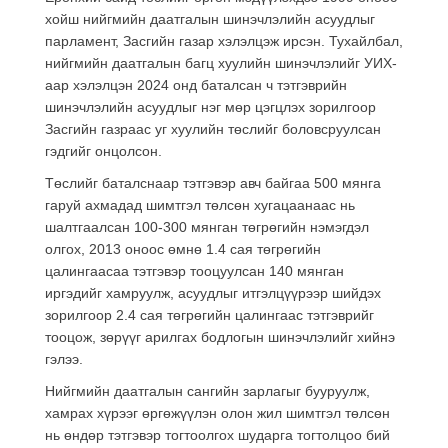
хойш нийгмийн даатгалын шинэчлэлийн асуудлыг
парламент, Засгийн газар хэлэлцэж ирсэн. Тухайлбал,
нийгмийн даатгалын багц хуулийн шинэчлэлийг УИХ-
аар хэлэлцэн 2024 онд баталсан ч тэтгэврийн
шинэчлэлийн асуудлыг нэг мөр цэгцлэх зорилгоор
Засгийн газраас уг хуулийн төслийг боловсруулсан
гэдгийг онцолсон.
Төслийг баталснаар тэтгэвэр авч байгаа 500 мянга
гаруй ахмадад шимтгэл төлсөн хугацаанаас нь
шалтгаалсан 100-300 мянган төгрөгийн нэмэгдэл
олгох, 2013 оноос өмнө 1.4 сая төгрөгийн
цалингаасаа тэтгэвэр тооцуулсан 140 мянган
иргэдийг хамруулж, асуудлыг итгэлцүүрээр шийдэх
зорилгоор 2.4 сая төгрөгийн цалингаас тэтгэврийг
тооцож, зөрүүг арилгах бодлогын шинэчлэлийг хийнэ
гэлээ.
Нийгмийн даатгалын сангийн зарлагыг бууруулж,
хамрах хүрээг өргөжүүлэн олон жил шимтгэл төлсөн
нь өндөр тэтгэвэр тогтоолгох шударга тогтолцоо бий