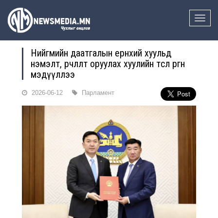
Toggle
naviga
Нийгмийн даатгалын ерөнхий хуульд
нэмэлт, өөрчлөлт оруулах хуулийн төсөл өргөн
мэдүүллээ
2026-06-12
Парламент