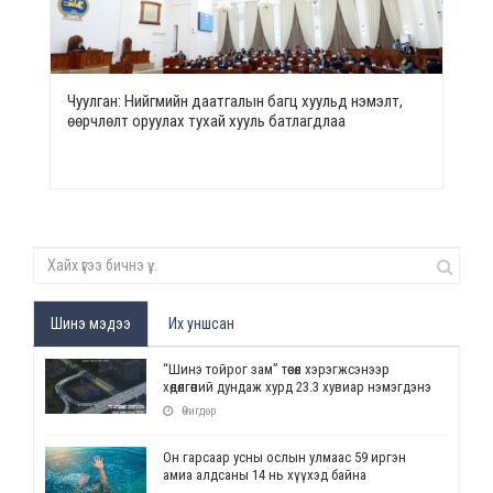
Чуулган: Нийгмийн даатгалын багц хуульд нэмэлт,
өөрчлөлт оруулах тухай хууль батлагдлаа
Шинэ мэдээ
Их уншсан
“Шинэ тойрог зам” төсөл хэрэгжсэнээр
хөдөлгөөний дундаж хурд 23.3 хувиар нэмэгдэнэ
Өчигдөр
Он гарсаар усны ослын улмаас 59 иргэн
амиа алдсаны 14 нь хүүхэд байна