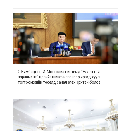
С.Бямбацогт: И-Монголиа системд “Нээлттэй
парламент” цэсийг шинэчилсэнээр иргэд хууль
тогтоомжийн төсөлд санал өгөх эрхтэй болов