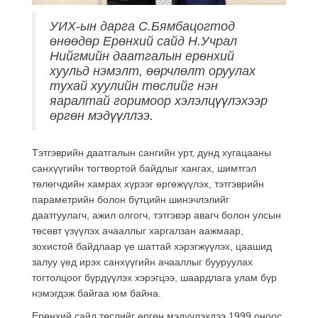
УИХ-ын дарга С.Бямбацогтод
өнөөдөр Ерөнхий сайд Н.Учрал
Нийгмийн даатгалын ерөнхий
хуульд нэмэлт, өөрчлөлт оруулах
тухай хуулийн төслийг нэн
яаралтай горимоор хэлэлцүүлэхээр
өргөн мэдүүллээ.
Тэтгэврийн даатгалын сангийн урт, дунд хугацааны
санхүүгийн тогтвортой байдлыг хангах, шимтгэл
төлөгчдийн хамрах хүрээг өргөжүүлэх, тэтгэврийн
параметрийн болон бүтцийн шинэчлэлийг
даатгуулагч, ажил олгогч, тэтгэвэр авагч болон улсын
төсөвт үзүүлэх ачааллыг харгалзан аажмаар,
зохистой байдлаар үе шаттай хэрэгжүүлэх, цаашид
залуу үед ирэх санхүүгийн ачааллыг бууруулах
тогтолцоог бүрдүүлэх хэрэгцээ, шаардлага улам бүр
нэмэгдэж байгаа юм байна.
Ерөнхий сайд төслийг өргөн мэдүүлэхдээ 1999 оноос