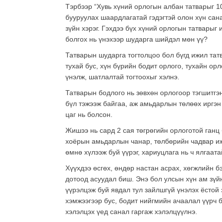
Тэрбээр “Хувь хүний орлогын албан татварыг 1
бууруулах шаардлагатай гэдэгтэй олон хүн сан
зүйн хэрэг. Гэхдээ бүх хүний орлогын татварыг 
болгох нь үнэхээр шударга шийдэл мөн үү?
Татварын шударга тогтолцоо бол бүгд ижил тат
тухай бус, хүн бүрийн бодит орлого, тухайн ор
үнэлж, шатлалтай тогтоохыг хэлнэ.
Татварын бодлого нь зөвхөн орлогоор тэгшитгэн
бүл тэжээж байгаа, аж амьдарлын төлөөх иргэн
цаг нь болсон.
Жишээ нь сард 2 сая төгрөгийн орлоготой ганц 
хоёрын амьдарлын чанар, төлбөрийн чадвар иж
өмнө хүлээж буй үүрэг, хариуцлага нь ч ялгаат
Хүүхдээ өсгөх, өндөр настан асрах, хөгжлийн б
дотоод асуудал биш. Энэ бол улсын хүн ам зүй
үүрэлцэж буй явдал тул зайлшгүй үнэлэх ёстой
хэмжээгээр бус, бодит нийгмийн ачаалал үүрч 
хэлэлцэх үед санал гаргаж хэлэлцүүлнэ.