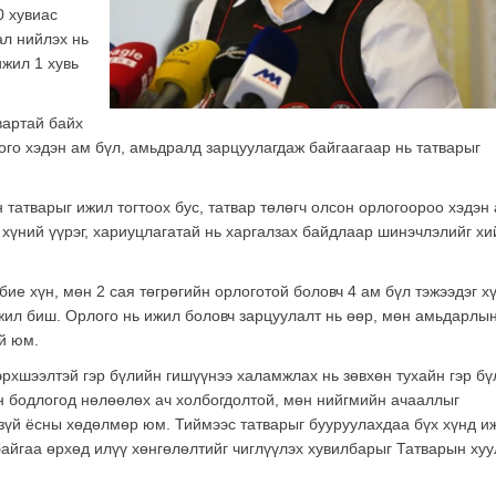
0 хувиас
ал нийлэх нь
ижил 1 хувь
вартай байх
лого хэдэн ам бүл, амьдралд зарцуулагдаж байгаагаар нь татварыг
 татварыг ижил тогтоох бус, татвар төлөгч олсон орлогоороо хэдэн
 хүний үүрэг, хариуцлагатай нь харгалзах байдлаар шинэчлэлийг хи
бие хүн, мөн 2 сая төгрөгийн орлоготой боловч 4 ам бүл тэжээдэг х
ил биш. Орлого нь ижил боловч зарцуулалт нь өөр, мөн амьдарлы
ай юм.
эрхшээлтэй гэр бүлийн гишүүнээ халамжлах нь зөвхөн тухайн гэр б
н бодлогод нөлөөлөх ач холбогдолтой, мөн нийгмийн ачааллыг
 зүй ёсны хөдөлмөр юм. Тиймээс татварыг бууруулахдаа бүх хүнд и
байгаа өрхөд илүү хөнгөлөлтийг чиглүүлэх хувилбарыг Татварын хуу