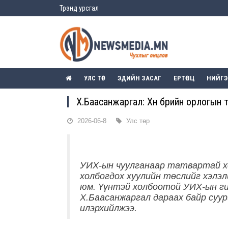
Трэнд урсгал
УЛС ТӨР
ЭДИЙН ЗАСАГ
ЕРТӨНЦ
НИЙГ
Х.Баасанжаргал: Хүн бүрийн орлогын 
2026-06-8
Улс төр
УИХ-ын чуулганаар татвартай 
холбогдох хуулийн төслийг хэлэл
юм. Үүнтэй холбоотой УИХ-ын г
Х.Баасанжаргал дараах байр суур
илэрхийлжээ.