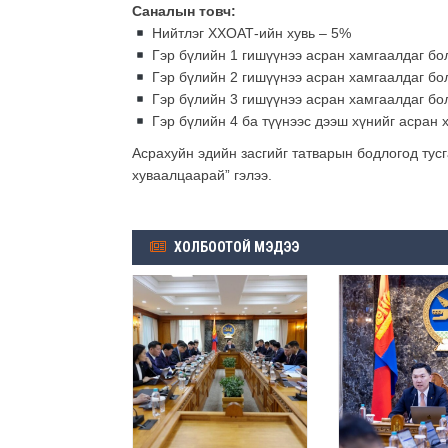
Саналын товч:
Нийтлэг ХХОАТ-ийн хувь – 5%
Гэр бүлийн 1 гишүүнээ асран хамгаалдаг бо
Гэр бүлийн 2 гишүүнээ асран хамгаалдаг бо
Гэр бүлийн 3 гишүүнээ асран хамгаалдаг бо
Гэр бүлийн 4 ба түүнээс дээш хүнийг асран 
Асрахуйн эдийн засгийг татварын бодлогод тус
хуваалцаарай” гэлээ.
ХОЛБООТОЙ МЭДЭЭ