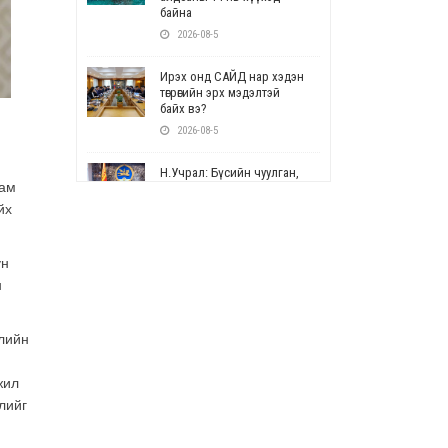
байна
2026-08-5
Ирэх онд САЙД нар хэдэн
төгрөгийн эрх мэдэлтэй
байх вэ?
2026-08-5
Н.Учрал: Бүсийн чуулган,
 ам
форум, салбарын ойн
арга хэмжээг цуцална
йх
2026-08-5
үн
СОР17: Цэцэрлэг,
н
сургуулийн бүртгэлд
өөрчлөлт орно
2026-08-5
үлийн
УЕПГ: Биеэ үнэлэхийг
зохион байгуулж, хүн
жил
худалдаалсан хэргүүдийг
лийг
шүүхэд шилжүүлжээ
2026-08-5