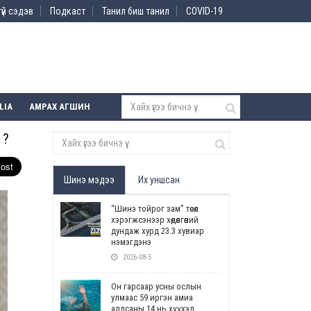
үй сэдэв
Подкаст
Танил биш танил
COVID-19
LIA
АМРАХ АГШИН
ү?
Шинэ мэдээ
Их уншсан
“Шинэ тойрог зам” төсөл
хэрэгжсэнээр хөдөлгөөний
дундаж хурд 23.3 хувиар
нэмэгдэнэ
2026-08-5
Он гарсаар усны ослын
улмаас 59 иргэн амиа
алдсаны 14 нь хүүхэд