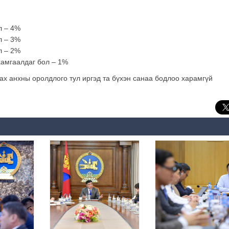
л – 4%
л – 3%
л – 2%
хамгаалдаг бол – 1%
гах анхны оролдлого тул иргэд та бүхэн санаа бодлоо харамгүй