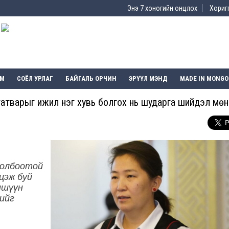
Энэ 7 хоногийн онцлох
Хоригг
ЭМ
СОЁЛ УРЛАГ
БАЙГАЛЬ ОРЧИН
ЭРҮҮЛ МЭНД
MADE IN MONGO
татварыг ижил нэг хувь болгох нь шударга шийдэл мөн ү
холбоотой
цэж буй
ишүүн
ийг