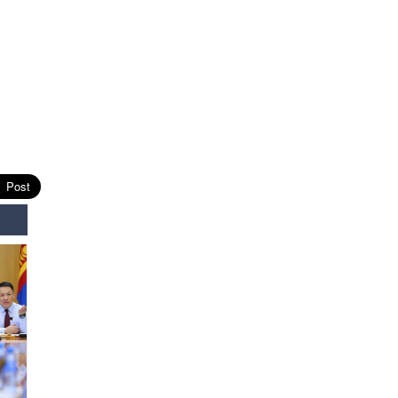
Өнөөдрийн онч үг
2026-08-5
Энэ сарын 15-наас эхлэн
замын хөдөлгөөнд өөрчлөлт
орно
2026-08-4
С.Бямбацогт: Иргэд,
бизнес эрхлэгчдэд
хүрсэн өгөөжөөрөө ажлаа үнэлж,
хэрэгжилтээ тайлагнадаг
байх ёстой
2026-08-4
Улсын онцгой комисс
өвөлжилтийн бэлтгэл,
бэлэн байдлыг хангах
чиглэлээр хуралдлаа
2026-07-30
Баян-Өлгийн дараагийн