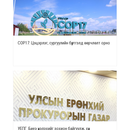
СОР17: Цэцэрлэг, сургуулийн бүртгэлд өөрчлөлт орно
УЕПГ: Биеэ үнэлэхийг зохион байгуулж, хүн