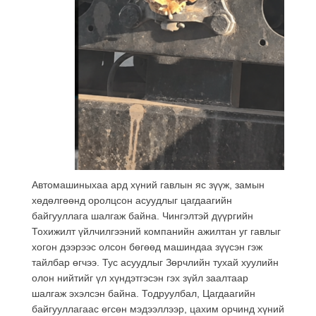
Автомашиныхаа ард хүний гавлын яс зүүж, замын
хөдөлгөөнд оролцсон асуудлыг цагдаагийн
байгууллага шалгаж байна. Чингэлтэй дүүргийн
Тохижилт үйлчилгээний компанийн ажилтан уг гавлыг
хогон дээрээс олсон бөгөөд машиндаа зүүсэн гэж
тайлбар өгчээ. Тус асуудлыг Зөрчлийн тухай хуулийн
олон нийтийг үл хүндэтгэсэн гэх зүйл заалтаар
шалгаж эхэлсэн байна. Тодруулбал, Цагдаагийн
байгууллагаас өгсөн мэдээллээр, цахим орчинд хүний