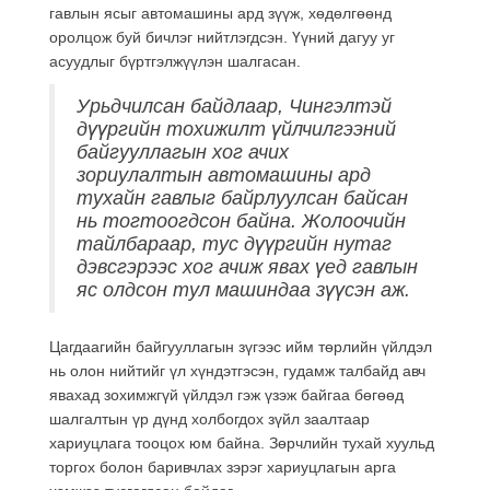
гавлын ясыг автомашины ард зүүж, хөдөлгөөнд
оролцож буй бичлэг нийтлэгдсэн. Үүний дагуу уг
асуудлыг бүртгэлжүүлэн шалгасан.
Урьдчилсан байдлаар, Чингэлтэй
дүүргийн тохижилт үйлчилгээний
байгууллагын хог ачих
зориулалтын автомашины ард
тухайн гавлыг байрлуулсан байсан
нь тогтоогдсон байна. Жолоочийн
тайлбараар, тус дүүргийн нутаг
дэвсгэрээс хог ачиж явах үед гавлын
яс олдсон тул машиндаа зүүсэн аж.
Цагдаагийн байгууллагын зүгээс ийм төрлийн үйлдэл
нь олон нийтийг үл хүндэтгэсэн, гудамж талбайд авч
явахад зохимжгүй үйлдэл гэж үзэж байгаа бөгөөд
шалгалтын үр дүнд холбогдох зүйл заалтаар
хариуцлага тооцох юм байна. Зөрчлийн тухай хуульд
торгох болон баривчлах зэрэг хариуцлагын арга