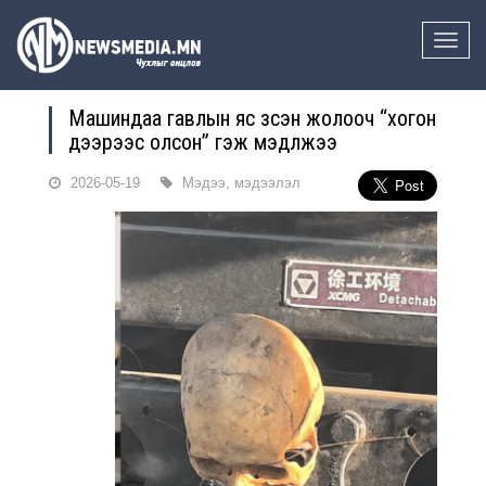
Toggle
naviga
Машиндаа гавлын яс зүүсэн жолооч “хогон
дээрээс олсон” гэж мэдүүлжээ
2026-05-19
Мэдээ, мэдээлэл