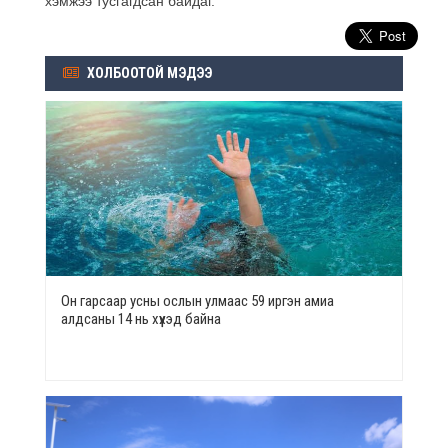
хэмжээ тусгагдсан байдаг.
ХОЛБООТОЙ МЭДЭЭ
Он гарсаар усны ослын улмаас 59 иргэн амиа
алдсаны 14 нь хүүхэд байна