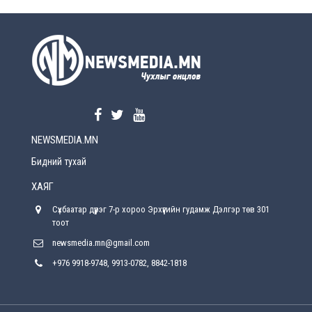
УЕПГ: Биеэ үнэлэхийг зохион байгуулж, хүн
худалдаалсан хэргүүдийг шүүхэд
шилжүүлжээ
2026-08-5
Өнөөдрийн онч үг
2026-08-5
NEWSMEDIA.MN
Энэ сарын 15-наас эхлэн замын хөдөлгөөнд
өөрчлөлт орно
Бидний тухай
2026-08-4
ХАЯГ
С.Бямбацогт: Иргэд, бизнес эрхлэгчдэд
Сүхбаатар дүүрэг 7-р хороо Эрхүүгийн гудамж Дэлгэр төв 301
хүрсэн өгөөжөөрөө ажлаа үнэлж, хэрэгжилтээ
тайлагнадаг байх ёстой
тоот
2026-08-4
newsmedia.mn@gmail.com
+976 9918-9748, 9913-0782, 8842-1818
Улсын онцгой комисс өвөлжилтийн бэлтгэл,
бэлэн байдлыг хангах чиглэлээр хуралдлаа
2026-07-30