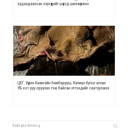
худалдаалсан хэргүүдийг шүүхэд шилжүүлжээ
ЦЕГ: Хүрэн баавгайн бамбарууш, Халиун бугыг агнан
УБ хот руу оруулах гэж байсан этгээдийг саатуулжээ