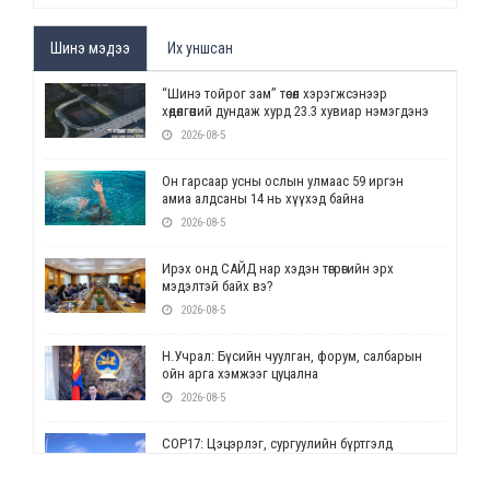
Шинэ мэдээ
Их уншсан
“Шинэ тойрог зам” төсөл хэрэгжсэнээр
хөдөлгөөний дундаж хурд 23.3 хувиар нэмэгдэнэ
2026-08-5
Он гарсаар усны ослын улмаас 59 иргэн
амиа алдсаны 14 нь хүүхэд байна
2026-08-5
Ирэх онд САЙД нар хэдэн төгрөгийн эрх
мэдэлтэй байх вэ?
2026-08-5
Н.Учрал: Бүсийн чуулган, форум, салбарын
ойн арга хэмжээг цуцална
2026-08-5
СОР17: Цэцэрлэг, сургуулийн бүртгэлд
өөрчлөлт орно
2026-08-5