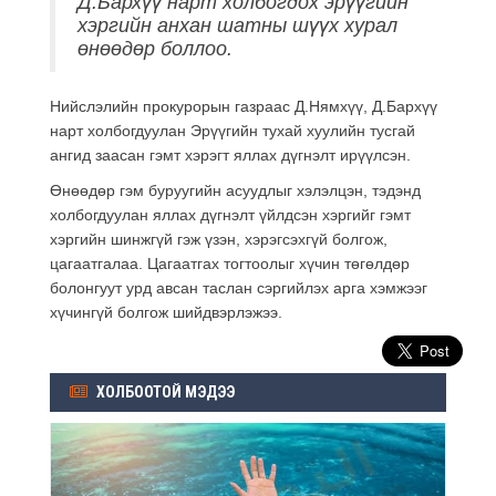
Д.Бархүү нарт холбогдох эрүүгийн
хэргийн анхан шатны шүүх хурал
өнөөдөр боллоо.
Нийслэлийн прокурорын газраас Д.Нямхүү, Д.Бархүү
нарт холбогдуулан Эрүүгийн тухай хуулийн тусгай
ангид заасан гэмт хэрэгт яллах дүгнэлт ирүүлсэн.
Өнөөдөр гэм буруугийн асуудлыг хэлэлцэн, тэдэнд
холбогдуулан яллах дүгнэлт үйлдсэн хэргийг гэмт
хэргийн шинжгүй гэж үзэн, хэрэгсэхгүй болгож,
цагаатгалаа. Цагаатгах тогтоолыг хүчин төгөлдөр
болонгуут урд авсан таслан сэргийлэх арга хэмжээг
хүчингүй болгож шийдвэрлэжээ.
ХОЛБООТОЙ МЭДЭЭ