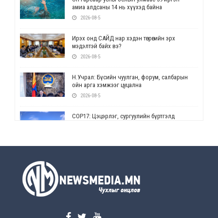
амиа алдсаны 14 нь хүүхэд байна
2026-08-5
Ирэх онд САЙД нар хэдэн төгрөгийн эрх
мэдэлтэй байх вэ?
2026-08-5
Н.Учрал: Бүсийн чуулган, форум, салбарын
ойн арга хэмжээг цуцална
2026-08-5
СОР17: Цэцэрлэг, сургуулийн бүртгэлд
өөрчлөлт орно
2026-08-5
УЕПГ: Биеэ үнэлэхийг зохион байгуулж, хүн
худалдаалсан хэргүүдийг шүүхэд
шилжүүлжээ
2026-08-5
Өнөөдрийн онч үг
2026-08-5