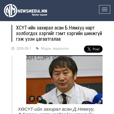
Toggle
naviga
ХӨСҮТ-ийн захирал асан Б.Нямхүү нарт
холбогдох хэргийг гэмт хэргийн шинжгүй
гэж үзэн цагаатгалаа
2026-05-7
Мэдээ, мэдээлэл
ХӨСҮТ-ийн захирал асан Д.Нямхүү,