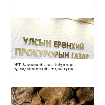
УЕПГ: Биеэ үнэлэхийг зохион байгуулж, хүн
худалдаалсан хэргүүдийг шүүхэд шилжүүлжээ