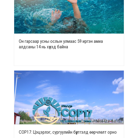
Он гарсаар усны ослын улмаас 59 иргэн амиа
алдсаны 14 нь хүүхэд байна
СОР17: Цэцэрлэг, сургуулийн бүртгэлд өөрчлөлт орно