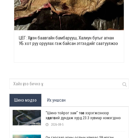
ЦЕГ: Хүрэн баавгайн бамбарууш, Халиун бугыг агнан
УБ хот руу оруулах гэж байсан этгээдийг саатуулжээ
Шинэ мэдээ
Их уншсан
“Шинэ тойрог зам” төсөл хэрэгжсэнээр
хөдөлгөөний дундаж хурд 23.3 хувиар нэмэгдэнэ
2026-08-5
Он гарсаар усны ослын улмаас 59 иргэн