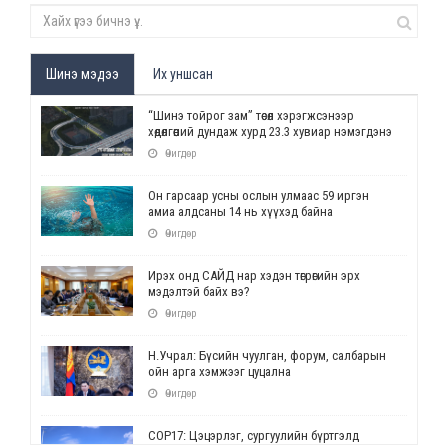
Шинэ мэдээ
Их уншсан
“Шинэ тойрог зам” төсөл хэрэгжсэнээр
хөдөлгөөний дундаж хурд 23.3 хувиар нэмэгдэнэ
Өчигдөр
Он гарсаар усны ослын улмаас 59 иргэн
амиа алдсаны 14 нь хүүхэд байна
Өчигдөр
Ирэх онд САЙД нар хэдэн төгрөгийн эрх
мэдэлтэй байх вэ?
Өчигдөр
Н.Учрал: Бүсийн чуулган, форум, салбарын
ойн арга хэмжээг цуцална
Өчигдөр
СОР17: Цэцэрлэг, сургуулийн бүртгэлд