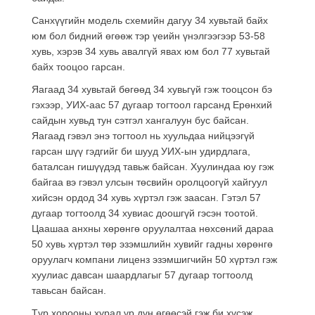
Санхүүгийн модель схемийн дагуу 34 хувьтай байх
юм бол бидний өгөөж тэр үеийн үнэлгээгээр 53-58
хувь, хэрэв 34 хувь авалгүй явах юм бол 77 хувьтай
байх тооцоо гарсан.
Яагаад 34 хувьтай бөгөөд 34 хувьгүй гэж тооцсон бэ
гэхээр, УИХ-аас 57 дугаар тогтоол гарсанд Ерөнхий
сайдын хувьд тун сэтгэл хангалуун бус байсан.
Яагаад гэвэл энэ тогтоол нь хуульдаа нийцээгүй
гарсан шүү гэдгийг би шууд УИХ-ын удирдлага,
баталсан гишүүдэд тавьж байсан. Хуулиндаа юу гэж
байгаа вэ гэвэл улсын төсвийн оролцоогүй хайгуул
хийсэн ордод 34 хувь хүртэл гэж заасан. Гэтэл 57
дугаар тогтоолд 34 хувиас доошгүй гэсэн тоотой.
Цаашаа анхны хөрөнгө оруулалтаа нөхсөний дараа
50 хувь хүртэл төр эзэмшлийн хувийг гадны хөрөнгө
оруулагч компани лиценз эзэмшигчийн 50 хүртэл гэж
хуулиас давсан шаардлагыг 57 дугаар тогтоолд
тавьсан байсан.
Түр хорооны хурал үр дүн өгөөсэй гэж би хүсэж