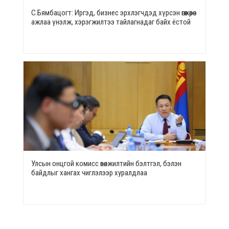
С.Бямбацогт: Иргэд, бизнес эрхлэгчдэд хүрсэн өгөөжөөрөө
ажлаа үнэлж, хэрэгжилтээ тайлагнадаг байх ёстой
Улсын онцгой комисс өвөлжилтийн бэлтгэл, бэлэн
байдлыг хангах чиглэлээр хуралдлаа