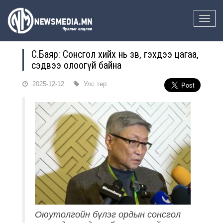
Toggle
naviga
C.Баяр: Сонсгол хийх нь зөв, гэхдээ цагаа,
сэдвээ олоогүй байна
2025-12-12
Улс төр
Оюутолгойн бүлэг ордын сонсгол