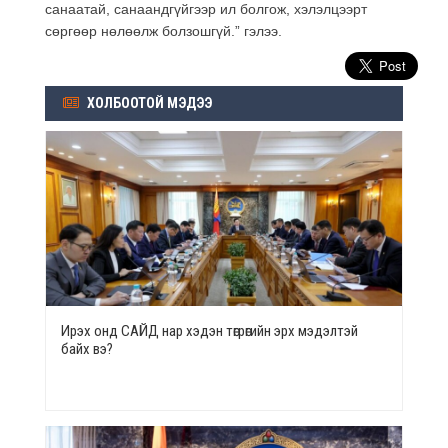
санаатай, санаандгүйгээр ил болгож, хэлэлцээрт
сөргөөр нөлөөлж болзошгүй.” гэлээ.
ХОЛБООТОЙ МЭДЭЭ
Ирэх онд САЙД нар хэдэн төгрөгийн эрх мэдэлтэй
байх вэ?