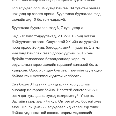
Гол асуудал бол 34 хувьд байгаа. 34 хувьтай байгаа
нөхцөлд өр зээлээ ярина. Буулгалаа буулгалаа гээд
зээлийн хүүг 0 болгож чадахгүй.
Буулгалаа буулгалаа гээд 6, 7 хувь дээр л …
Энд нэг зүйл тодруулахад, 2012-2015 онд бүтээн
байгуулалт зогссон. Оюутолгой ХК-ийн ил уурхайн
нөөц ердөө 20 хувь бөгөөд хамгийн чухал нь 1-2 км-
ийн гүнд байрлах газар доорх уурхай. 2015 оны
Дубайн төлөвлөгөө батлагдсанаар хөрөнгө
оруулалтын гэрээ зээлийн гэрээний шинжтэй болж
хувирсан. Одоо яригдаж буй зээл, зээлийн хүү өндөр
байгаа гэх шүүмжлэл ч үүнтэй холбоотой.
Энэ бүхэн 34 хувийн шийдвэрийн хор уршгийг
өнөөдөр ил гаргаж байна. Нээлттэй сонсгол хийх нь
зөв ч цаг хугацааны хувьд тохиромжгүй. Учир нь
Засгийн газар зээлийн хүү, Онтретэй холбоотой хувь
эзэмшил, лицензийн асуудлаар ид хэлэлцээр хийж
байгаа үед нээлттэй сонсгол зарим мэдээллийг