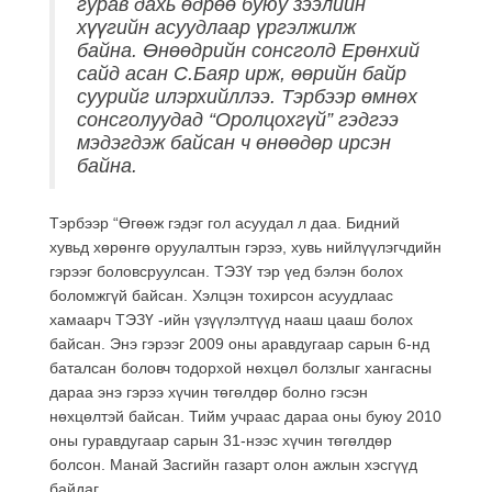
гурав дахь өдрөө буюу зээлийн
хүүгийн асуудлаар үргэлжилж
байна. Өнөөдрийн сонсголд Ерөнхий
сайд асан С.Баяр ирж, өөрийн байр
суурийг илэрхийллээ. Тэрбээр өмнөх
сонсголуудад “Оролцохгүй” гэдгээ
мэдэгдэж байсан ч өнөөдөр ирсэн
байна.
Тэрбээр “Өгөөж гэдэг гол асуудал л даа. Бидний
хувьд хөрөнгө оруулалтын гэрээ, хувь нийлүүлэгчдийн
гэрээг боловсруулсан. ТЭЗҮ тэр үед бэлэн болох
боломжгүй байсан. Хэлцэн тохирсон асуудлаас
хамаарч ТЭЗҮ -ийн үзүүлэлтүүд нааш цааш болох
байсан. Энэ гэрээг 2009 оны аравдугаар сарын 6-нд
баталсан боловч тодорхой нөхцөл болзлыг хангасны
дараа энэ гэрээ хүчин төгөлдөр болно гэсэн
нөхцөлтэй байсан. Тийм учраас дараа оны буюу 2010
оны гуравдугаар сарын 31-нээс хүчин төгөлдөр
болсон. Манай Засгийн газарт олон ажлын хэсгүүд
байдаг.