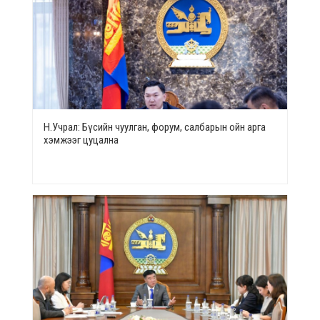
Н.Учрал: Бүсийн чуулган, форум, салбарын ойн арга
хэмжээг цуцална