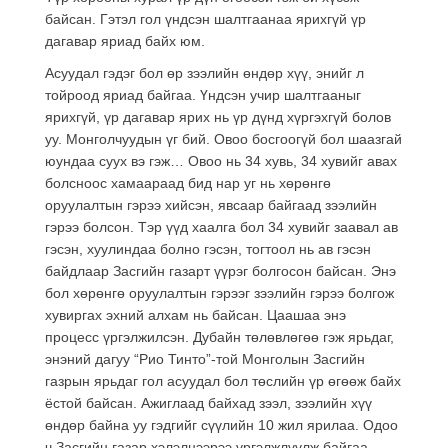
байсан. Гэтэл гол үндсэн шалтгаанаа ярихгүй үр
дагавар яриад байх юм.
Асуудал гэдэг бол өр зээлийн өндөр хүү, энийг л
тойроод яриад байгаа. Үндсэн учир шалтгааныг
ярихгүй, үр дагавар ярих нь үр дүнд хүргэхгүй болов
уу. Монголчуудын үг бий. Овоо босгоогүй бол шаазгай
юундаа суух вэ гэж… Овоо нь 34 хувь, 34 хувийг авах
болсноос хамаараад бид нар уг нь хөрөнгө
оруулалтын гэрээ хийсэн, явсаар байгаад зээлийн
гэрээ болсон. Тэр үүд хаалга бол 34 хувийг заавал ав
гэсэн, хуулиндаа болно гэсэн, тогтоол нь ав гэсэн
байдлаар Засгийн газарт үүрэг болгосон байсан. Энэ
бол хөрөнгө оруулалтын гэрээг зээлийн гэрээ болгож
хувиргах эхний алхам нь байсан. Цаашаа энэ
процесс үргэлжилсэн. Дубайн төлөвлөгөө гэж ярьдаг,
энэний дагуу “Рио Тинто”-той Монголын Засгийн
газрын ярьдаг гол асуудал бол төслийн үр өгөөж байх
ёстой байсан. Ажиглаад байхад зээл, зээлийн хүү
өндөр байна уу гэдгийг сүүлийн 10 жил ярилаа. Одоо
ч Засгийн газар хэлэлцээрээ үргэлжлүүлж байгаа.