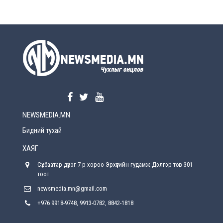
өөрчлөлт орно
Өчигдөр
УЕПГ: Биеэ үнэлэхийг зохион байгуулж, хүн
худалдаалсан хэргүүдийг шүүхэд
шилжүүлжээ
Өчигдөр
Өнөөдрийн онч үг
Өчигдөр
NEWSMEDIA.MN
Энэ сарын 15-наас эхлэн замын хөдөлгөөнд
өөрчлөлт орно
Бидний тухай
2026-08-4
ХАЯГ
С.Бямбацогт: Иргэд, бизнес эрхлэгчдэд
Сүхбаатар дүүрэг 7-р хороо Эрхүүгийн гудамж Дэлгэр төв 301
хүрсэн өгөөжөөрөө ажлаа үнэлж, хэрэгжилтээ
тайлагнадаг байх ёстой
тоот
2026-08-4
newsmedia.mn@gmail.com
+976 9918-9748, 9913-0782, 8842-1818
Улсын онцгой комисс өвөлжилтийн бэлтгэл,
бэлэн байдлыг хангах чиглэлээр хуралдлаа