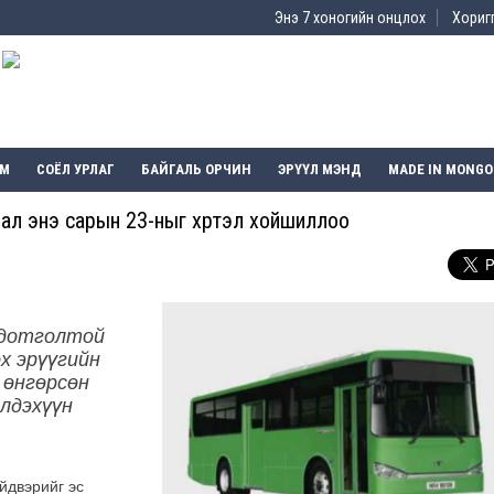
Энэ 7 хоногийн онцлох
Хоригг
ЭМ
СОЁЛ УРЛАГ
БАЙГАЛЬ ОРЧИН
ЭРҮҮЛ МЭНД
MADE IN MONGO
урал энэ сарын 23-ныг хүртэл хойшиллоо
одотголтой
ох эрүүгийн
 өнгөрсөн
элдэхүүн
йдвэрийг эс