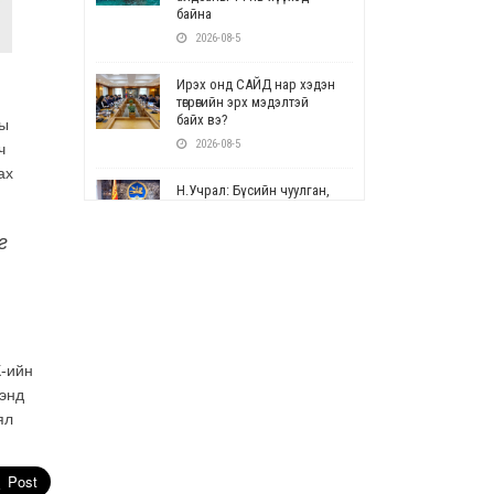
байна
2026-08-5
Ирэх онд САЙД нар хэдэн
төгрөгийн эрх мэдэлтэй
байх вэ?
ны
2026-08-5
ч
ах
Н.Учрал: Бүсийн чуулган,
форум, салбарын ойн
арга хэмжээг цуцална
г
2026-08-5
СОР17: Цэцэрлэг,
сургуулийн бүртгэлд
өөрчлөлт орно
й
2026-08-5
К-ийн
рэнд
УЕПГ: Биеэ үнэлэхийг
ял
зохион байгуулж, хүн
худалдаалсан хэргүүдийг
шүүхэд шилжүүлжээ
2026-08-5