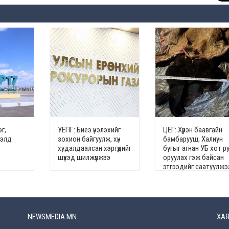
г,
УЕПГ: Биеэ үнэлэхийг
ЦЕГ: Хүрэн баавгайн
гэлд
зохион байгуулж, хүн
бамбарууш, Халиун
худалдаалсан хэргүүдийг
бугыг агнан УБ хот р
шүүхэд шилжүүлжээ
оруулах гэж байсан
этгээдийг саатуулжэ
NEWSMEDIA.MN
ХАЯ