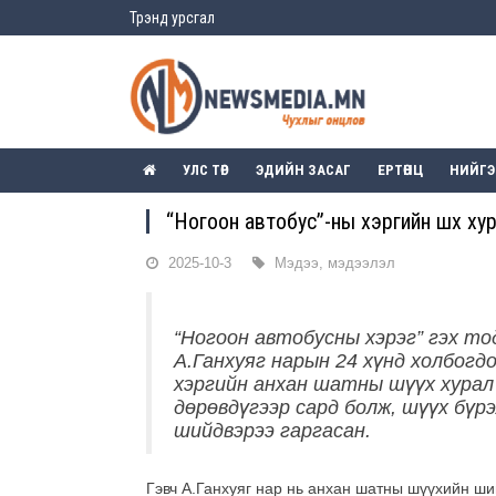
Трэнд урсгал
УЛС ТӨР
ЭДИЙН ЗАСАГ
ЕРТӨНЦ
НИЙГ
“Ногоон автобус”-ны хэргийн шүүх х
2025-10-3
Мэдээ, мэдээлэл
“Ногоон автобусны хэрэг” гэх т
А.Ганхуяг нарын 24 хүнд холбогд
хэргийн анхан шатны шүүх хурал
дөрөвдүгээр сард болж, шүүх бүр
шийдвэрээ гаргасан.
Гэвч А.Ганхуяг нар нь анхан шатны шүүхийн ши