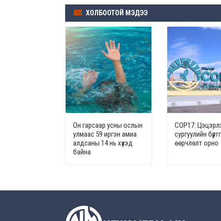
ХОЛБООТОЙ МЭДЭЭ
Он гарсаар усны ослын
СОР17: Цэцэрлэ
улмаас 59 иргэн амиа
сургуулийн бүрт
алдсаны 14 нь хүүхэд
өөрчлөлт орно
байна