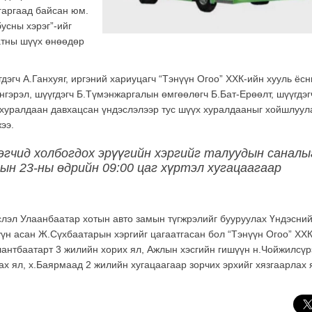
гаргаад байсан юм.
усны хэрэг”-ийг
атны шүүх өнөөдөр
гдэгч А.Ганхуяг, иргэний хариуцагч “Тэнүүн Огоо” ХХК-ийн хууль ёс
гэрэл, шүүгдэгч Б.Түмэнжаргалын өмгөөлөгч Б.Бат-Ерөөлт, шүүгдэг
хуралдаан давхацсан үндэслэлээр тус шүүх хуралдааныг хойшлуул
ээ.
эгчид холбогдох эрүүгийн хэргийг талуудын саналы
рын 23-ны өдрийн 09:00 цаг хүртэл хугацаагаар
лэл Улаанбаатар хотын авто замын түгжрэлийг бууруулах Үндэсни
н асан Ж.Сүхбаатарын хэргийг цагаатгасан бол “Тэнүүн Огоо” ХХ
лантбаатарт 3 жилийн хорих ял, Ажлын хэсгийн гишүүн н.Чойжилсү
ах ял, х.Баярмаад 2 жилийн хугацаагаар зорчих эрхийг хязгаарлах 