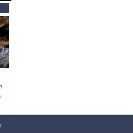
Өнөөдрийн онч үг
2026-08-5
Энэ сарын 15-наас эхлэн
замын хөдөлгөөнд өөрчлөлт
орно
2026-08-4
С.Бямбацогт: Иргэд,
бизнес эрхлэгчдэд
хүрсэн өгөөжөөрөө ажлаа үнэлж,
хэрэгжилтээ тайлагнадаг
байх ёстой
2026-08-4
уу
Улсын онцгой комисс
э
өвөлжилтийн бэлтгэл,
бэлэн байдлыг хангах
чиглэлээр хуралдлаа
2026-07-30
Г
Баян-Өлгийн дараагийн