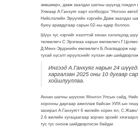
зөвшөөрч, давж заалдах шатны шүүхэд гомдол 
Улмаар А.Ганхуяг нарт холбогдох “Ногоон автоб
Нийслэлийн Эрүүгийн хэргийн Давж заалдах ш
буюу аравдугаар сарын 02-ны өдөр боллоо.
Шүүх тус хэргийг нээлттэй хянан хэлэлцээд шүү
төлөөлөгч С.Эрэгмаа нарын өмгөөлөгч Г.Цолмон
Д.Мөнх-Эрдэнийн өмгөөлөгч Б.Лхагвадорж нар 
тухай хүсэлт ирүүлснийг хүлээн авч шийдвэрлэж
Ингээд А.Ганхуяг нарын 24 шүүгд
харгалзан 2025 оны 10 дугаар са
хойшлууллаа.
Анхан шатны шүүхээс Монгол Улсын сайд, Нийс
хорооны даргаар ажиллаж байсан УИХ-ын гишүү
захирал А.Ганхуягт 6 жилийн хорих ял, С.Жавх
2.6 жилийн хугацаагаар зорчих эрхийг хязгаарл
тус тус оноож шийдвэрлэсэн байдаг.