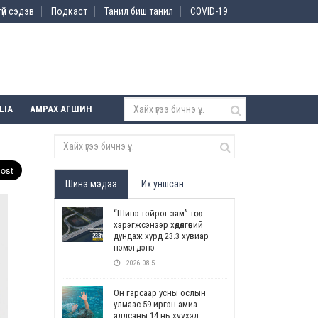
үй сэдэв
Подкаст
Танил биш танил
COVID-19
LIA
АМРАХ АГШИН
Шинэ мэдээ
Их уншсан
“Шинэ тойрог зам” төсөл
хэрэгжсэнээр хөдөлгөөний
дундаж хурд 23.3 хувиар
нэмэгдэнэ
2026-08-5
Он гарсаар усны ослын
улмаас 59 иргэн амиа
алдсаны 14 нь хүүхэд