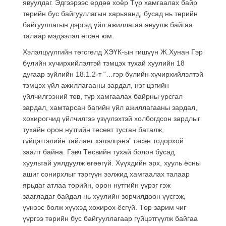
явуулдаг. Эдгээрээс ердөө хоёр Түр хамгаалах байр
төрийн бус байгууллагын харьяанд, бусад нь төрийн
байгууллагын дэргэд үйл ажиллагаа явуулж байгаа
талаар мэдээлэл өгсөн юм.
Хэлэлцүүлгийн төгсгөлд ХЭҮК-ын гишүүн Ж.Хунан Гэр
бүлийн хүчирхийлэлтэй тэмцэх тухай хуулийн 18
дугаар зүйлийн 18.1.2-т “…гэр бүлийн хүчирхийлэлтэй
тэмцэх үйл ажиллагааны зардал, нэг цэгийн
үйлчилгээний төв, түр хамгаалах байрны урсгал
зардал, хамтарсан багийн үйл ажиллагааны зардал,
хохирогчид үйлчилгээ үзүүлэхтэй холбогдсон зардлыг
тухайн орон нутгийн төсөвт тусган баталж,
гүйцэтгэлийн тайланг хэлэлцэнэ” гэсэн тодорхой
заалт байна. Гэвч Төсвийн тухай болон бусад
хуультай уялдуулж өгөөгүй. Хүүхдийн эрх, хууль ёсны
ашиг сонирхлыг тэргүүн ээлжид хамгаалах талаар
ярьдаг атлаа төрийн, орон нутгийн үүрэг гэж
заагладаг байдал нь хуулийн зөрчилдөөн үүсгэж,
үүнээс болж хүүхэд хохирох ёсгүй. Төр зарим чиг
үүргээ төрийн бус байгууллагаар гүйцэтгүүлж байгаа