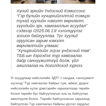
Хүний эрхийн Үндэсний Комиссоос
“Гэр бүлийн хүчирхийлэлтэй тэмцэх
тухай хуулийн нэмэлт өөрчлөлт,
хүүхдийн эрх, хамгааллын асуудал”
сэдвээр /2025.06.13/ хэлэлцүүлэг
зохион байгууллаа. Тус хуульд
оруулсан зарим нэмэлт
өөрчлөлтийн улмаас
“Хүчирхийллийн эсрэг үндэсний төв”
ТББ-ын дэргэдэх түр хамгаалах
байр санхүүжилтгүй болж, үйл
ажиллагаа нь доголдоход хүрчээ.
Уг асуудлаар нийслэлийн ЗДТГ-т хандаж, санхүүжилт
хүсэхэд “Түр хамгаалах байрыг сум, аймаг, дүүрэг
нийслэлийн нутаг дэвсгэрийн харьяаллаар төрийн
болон төрийн бус байгууллагын аль нь байгуулан
ажиллуулж болно. Төрийн байгууллагын харьяанд
байгуулсан Түр хамгаалах байрны урсгал зардлыг