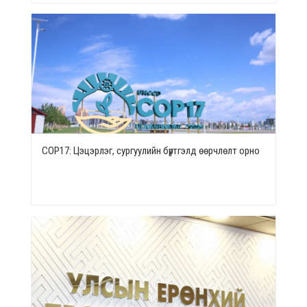
СОР17: Цэцэрлэг, сургуулийн бүртгэлд өөрчлөлт орно