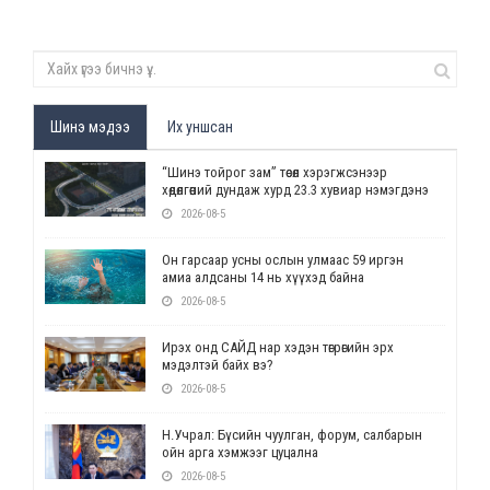
Шинэ мэдээ
Их уншсан
“Шинэ тойрог зам” төсөл хэрэгжсэнээр
хөдөлгөөний дундаж хурд 23.3 хувиар нэмэгдэнэ
2026-08-5
Он гарсаар усны ослын улмаас 59 иргэн
амиа алдсаны 14 нь хүүхэд байна
2026-08-5
Ирэх онд САЙД нар хэдэн төгрөгийн эрх
мэдэлтэй байх вэ?
2026-08-5
Н.Учрал: Бүсийн чуулган, форум, салбарын
ойн арга хэмжээг цуцална
2026-08-5