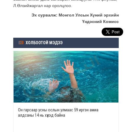
Л.Өлзийжаргал нар оролцлоо.
Эх сурвалж: Монгол Улсын Хүний эрхийн
Үндэсний Комисс
ХОЛБООТОЙ МЭДЭЭ
Он гарсаар усны ослын улмаас 59 иргэн амиа
алдсаны 14 нь хүүхэд байна