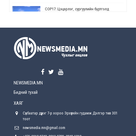
СОР17: Цэцэрлэг, сургуулийн бүртгэлд
өөрчлөлт орно
2026-08-5
УЕПГ: Биеэ үнэлэхийг зохион байгуулж, хүн
худалдаалсан хэргүүдийг шүүхэд
шилжүүлжээ
2026-08-5
Өнөөдрийн онч үг
2026-08-5
NEWSMEDIA.MN
Энэ сарын 15-наас эхлэн замын хөдөлгөөнд
өөрчлөлт орно
Бидний тухай
2026-08-4
ХАЯГ
С.Бямбацогт: Иргэд, бизнес эрхлэгчдэд
Сүхбаатар дүүрэг 7-р хороо Эрхүүгийн гудамж Дэлгэр төв 301
хүрсэн өгөөжөөрөө ажлаа үнэлж, хэрэгжилтээ
тайлагнадаг байх ёстой
тоот
2026-08-4
newsmedia.mn@gmail.com