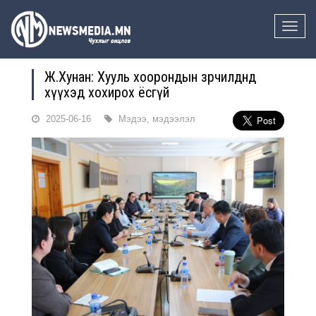
Toggle
naviga
Ж.Хунан: Хууль хоорондын зөрчилдөөнд
хүүхэд хохирох ёсгүй
2025-06-16
Мэдээ, мэдээлэл