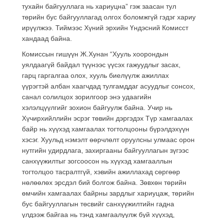
тухайн байгууллага нь хариуцна” гэж заасан тул
төрийн бус байгууллагад олгох боломжгүй гэдэг хариу
ирүүлжээ. Тиймээс Хүний эрхийн Үндэсний Комисст
хандаад байна.
Комиссын гишүүн Ж.Хунан “Хууль хоорондын
уялдаагүй байдал түүнээс үүсэх гажуудлыг засах,
гарц гаргалгаа олох, хууль биелүүлж ажиллах
үүрэгтэй албан хаагчдад тулгамддаг асуудлыг сонсох,
санал солилцох зорилгоор энэ удаагийн
хэлэлцүүлгийг зохион байгуулж байна. Учир нь
Хүчирхийллийн эсрэг төвийн дэргэдэх Түр хамгаалах
байр нь хүүхэд хамгаалах тогтолцооны бүрэлдэхүүн
хэсэг. Хуульд нэмэлт өөрчлөлт оруулсны улмаас орон
нутгийн удирдлага, захиргааны байгууллагын зүгээс
санхүүжилтыг зогсоосон нь хүүхэд хамгааллын
тогтолцоо тасралтгүй, хэвийн ажиллахад сөргөөр
нөлөөлөх эрсдэл бий болгож байна. Зөвхөн төрийн
өмчийн хамгаалах байрны зардлыг хариуцаж, төрийн
бус байгууллагын төсвийг санхүүжилтийн гадна
үлдээж байгаа нь тэнд хамгаалуулж буй хүүхэд,