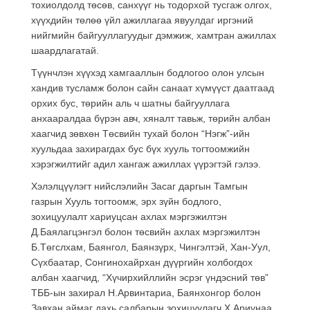
тохиолдолд төсөв, санхүүг нь тодорхой тусгаж олгох,
хүүхдийн төлөө үйл ажиллагаа явуулдаг иргэний
нийгмийн байгууллагуудыг дэмжиж, хамтран ажиллах
шаардлагатай.
Түүнчлэн хүүхэд хамгааллын бодлогоо олон улсын
хандив тусламж болон сайн санаат хүмүүст даатгаад
орхих бус, төрийн аль ч шатны байгууллага
анхааралдаа бүрэн авч, хяналт тавьж, төрийн албан
хаагчид зөвхөн Төсвийн тухай болон “Нэгж”-ийн
хуульдаа захирагдах бус бүх хууль тогтоомжийн
хэрэгжилтийг адил хангаж ажиллах үүрэгтэй гэлээ.
Хэлэлцүүлэгт нийслэлийн Засаг даргын Тамгын
газрын Хууль тогтоомж, эрх зүйн бодлого,
зохицуулалт хариуцсан ахлах мэргэжилтэн
Д.Баялагцэнгэл болон төсвийн ахлах мэргэжилтэн
Б.Төгслхам, Баянгол, Баянзүрх, Чингэлтэй, Хан-Уул,
Сүхбаатар, Сонгинохайрхан дүүргийн холбогдох
албан хаагчид, “Хүчирхийллийн эсрэг үндэсний төв”
ТББ-ын захирал Н.Арвинтариа, Баянхонгор болон
Завхан аймаг дахь салбарын зохицуулагч Х.Ариунаа,