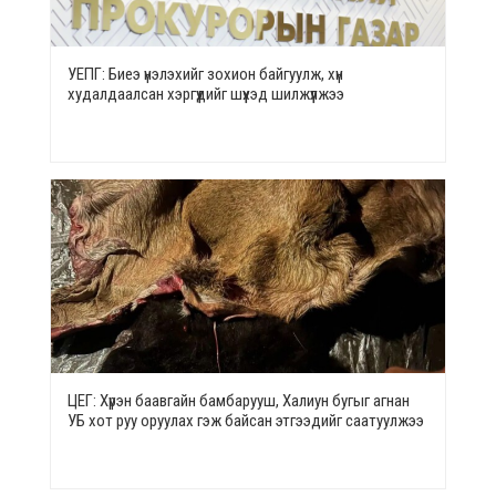
УЕПГ: Биеэ үнэлэхийг зохион байгуулж, хүн
худалдаалсан хэргүүдийг шүүхэд шилжүүлжээ
ЦЕГ: Хүрэн баавгайн бамбарууш, Халиун бугыг агнан
УБ хот руу оруулах гэж байсан этгээдийг саатуулжээ