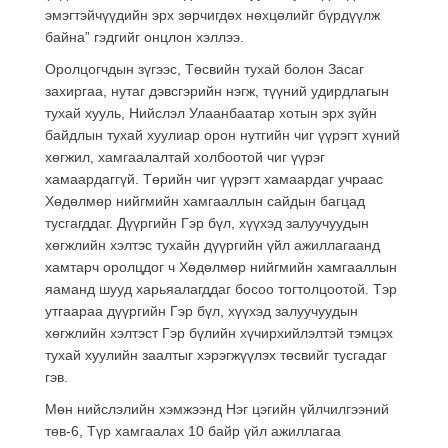
эмэгтэйчүүдийн эрх зөрчигдөх нөхцөлийг бүрдүүлж
байна” гэдгийг онцлон хэллээ.
Оролцогчдын зүгээс, Төсвийн тухай болон Засаг
захиргаа, нутаг дэвсгэрийн нэгж, түүний удирдлагын
тухай хууль, Нийслэл Улаанбаатар хотын эрх зүйн
байдлын тухай хуулиар орон нутгийн чиг үүрэгт хүний
хөгжил, хамгаалалтай холбоотой чиг үүрэг
хамаардаггүй. Төрийн чиг үүрэгт хамаардаг учраас
Хөдөлмөр нийгмийн хамгааллын сайдын багцад
тусгагддаг. Дүүргийн Гэр бүл, хүүхэд залуучуудын
хөгжлийн хэлтэс тухайн дүүргийн үйл ажиллагаанд
хамтарч оролцдог ч Хөдөлмөр нийгмийн хамгааллын
яаманд шууд харьяалагддаг босоо тогтолцоотой. Тэр
утгаараа дүүргийн Гэр бүл, хүүхэд залуучуудын
хөгжлийн хэлтэст Гэр бүлийн хүчирхийлэлтэй тэмцэх
тухай хуулийн заалтыг хэрэгжүүлэх төсвийг тусгадаг
гэв.
Мөн нийслэлийн хэмжээнд Нэг цэгийн үйлчилгээний
төв-6, Түр хамгаалах 10 байр үйл ажиллагаа