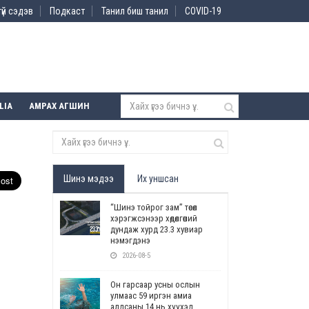
үй сэдэв
Подкаст
Танил биш танил
COVID-19
LIA
АМРАХ АГШИН
Шинэ мэдээ
Их уншсан
“Шинэ тойрог зам” төсөл
хэрэгжсэнээр хөдөлгөөний
дундаж хурд 23.3 хувиар
нэмэгдэнэ
2026-08-5
Он гарсаар усны ослын
улмаас 59 иргэн амиа
алдсаны 14 нь хүүхэд