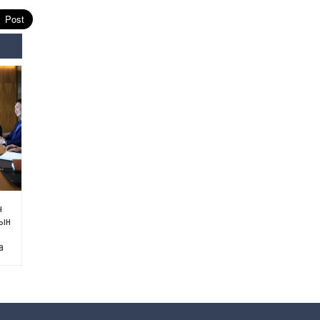
засаг “ноён”-ы суудлыг
хэн залгамжлах вэ?
2026-07-30
Улаанбурхан өвчин нь
халдварлалт өндөртэй ч
вакцинаар сэргийлэгдэх
боломжтой
2026-07-30
AI ур чадвар өндөртэй
ажилтнуудаа
байгууллагууд яагаад
алдах эрсдэлтэй болоод
байна вэ?
2026-07-30
ч
сын
Өнөөдрийн онч үг
а
2026-07-30
Дэлхийн зах зээлд
газрын тосны үнэ
эрчимтэй буурч байна