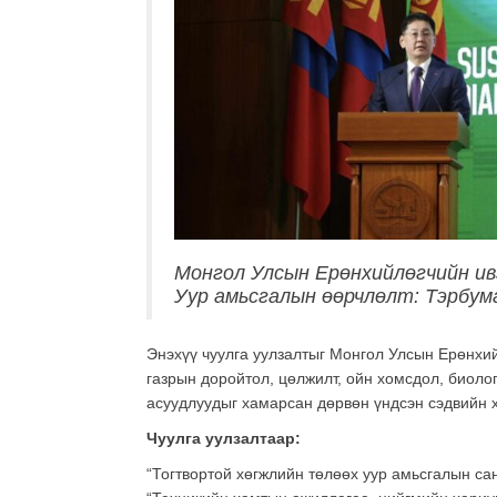
Монгол
Улсын Ерөнхийлөгчийн ив
Уур амьсгалын өөрчлөлт: Тэрбума
Энэхүү чуулга уулзалтыг Монгол Улсын Ерөнхи
газрын доройтол, цөлжилт, ойн хомсдол, биоло
асуудлуудыг хамарсан дөрвөн үндсэн сэдвийн 
Чуулга уулзалтаар:
“Тогтвортой хөгжлийн төлөөх уур амьсгалын са