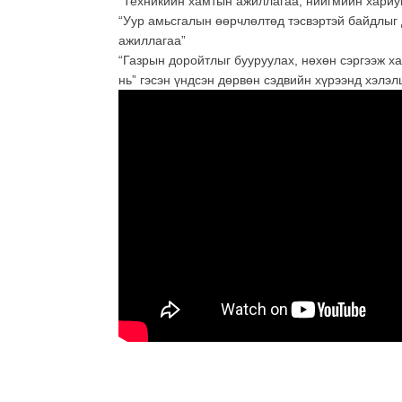
“Техникийн хамтын ажиллагаа, нийгмийн хариу
“Уур амьсгалын өөрчлөлтөд тэсвэртэй байдлыг
ажиллагаа”
“Газрын доройтлыг бууруулах, нөхөн сэргээж х
нь” гэсэн үндсэн дөрвөн сэдвийн хүрээнд хэлэл