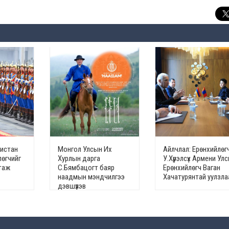
кистан
Монгол Улсын Их
Айлчлал: Ерөнхийлөг
лөгчийг
Хурлын дарга
У.Хүрэлсүх Армени Ул
гтаж
С.Бямбацогт баяр
Ерөнхийлөгч Ваган
наадмын мэндчилгээ
Хачатурянтай уулзла
дэвшүүлэв