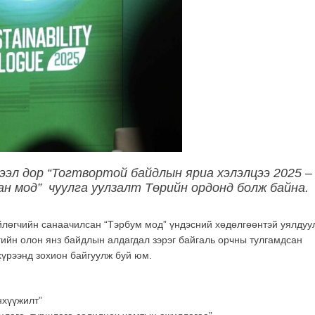
ээл дор “Тогтвортой байдлын яриа хэлэлцээ 2025 –
н мод” чуулга уулзалт Төрийн ордонд болж байна.
йлөгчийн санаачилсан “Тэрбум мод” үндэсний хөдөлгөөнтэй уялдуу
гийн олон янз байдлын алдагдал зэрэг байгаль орчны тулгамдсан
хүрээнд зохион байгуулж буй юм.
нхүүжилт”