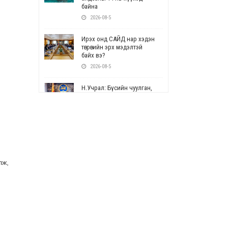
байна
2026-08-5
Ирэх онд САЙД нар хэдэн
төгрөгийн эрх мэдэлтэй
байх вэ?
2026-08-5
Н.Учрал: Бүсийн чуулган,
форум, салбарын ойн
арга хэмжээг цуцална
2026-08-5
СОР17: Цэцэрлэг,
сургуулийн бүртгэлд
өөрчлөлт орно
лж,
2026-08-5
УЕПГ: Биеэ үнэлэхийг
зохион байгуулж, хүн
худалдаалсан хэргүүдийг
шүүхэд шилжүүлжээ
2026-08-5