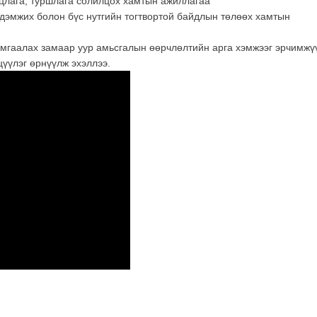
цлага, туршлага солилцох хамтын ажиллагаа”
 дэмжих болон бүс нутгийн тогтвортой байдлын төлөөх хамтын
амгаалах замаар уур амьсгалын өөрчлөлтийн арга хэмжээг эрчимжү
цүүлэг өрнүүлж эхэллээ.