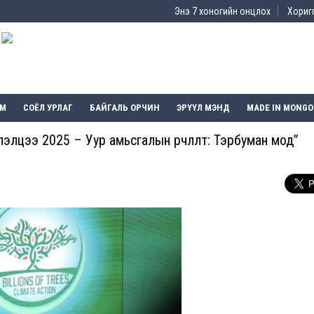
Энэ 7 хоногийн онцлох
Хоригг
ЭМ
СОЁЛ УРЛАГ
БАЙГАЛЬ ОРЧИН
ЭРҮҮЛ МЭНД
MADE IN MONGO
элцээ 2025 – Уур амьсгалын өөрчлөлт: Тэрбуман мод”