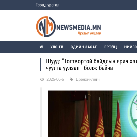
Трэнд урсгал
УЛС ТӨР
ЭДИЙН ЗАСАГ
ЕРТӨНЦ
НИЙГ
Шууд: “Тогтвортой байдлын яриа хэл
чуулга уулзалт болж байна
2025-06-6
Ерөнхийлөгч