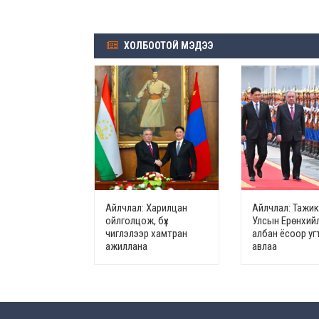
ХОЛБООТОЙ МЭДЭЭ
Айлчлал: Харилцан
Айлчлал: Тажи
ойлголцож, бүх
Улсын Ерөнхий
чиглэлээр хамтран
албан ёсоор у
ажиллана
авлаа