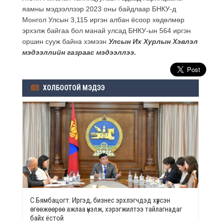
яамны мэдээллээр 2023 оны байдлаар БНКУ-д
Монгол Улсын 3,115 иргэн албан ёсоор хөдөлмөр
эрхэлж байгаа бол манай улсад БНКУ-ын 564 иргэн
оршин сууж байна хэмээн
Улсын Их Хурлын Хэвлэл
мэдээллийн газраас мэдээллээ.
ХОЛБООТОЙ МЭДЭЭ
С.Бямбацогт: Иргэд, бизнес эрхлэгчдэд хүрсэн
өгөөжөөрөө ажлаа үнэлж, хэрэгжилтээ тайлагнадаг
байх ёстой