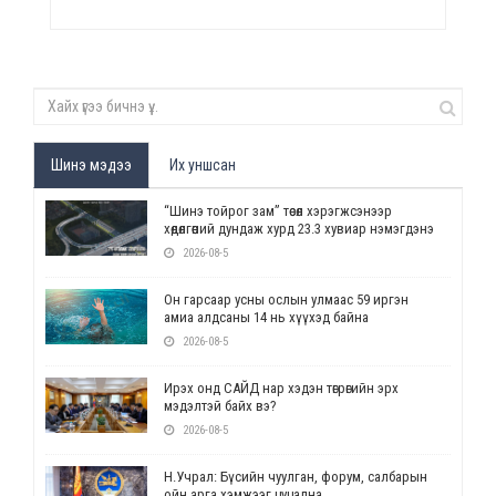
Шинэ мэдээ
Их уншсан
“Шинэ тойрог зам” төсөл хэрэгжсэнээр
хөдөлгөөний дундаж хурд 23.3 хувиар нэмэгдэнэ
2026-08-5
Он гарсаар усны ослын улмаас 59 иргэн
амиа алдсаны 14 нь хүүхэд байна
2026-08-5
Ирэх онд САЙД нар хэдэн төгрөгийн эрх
мэдэлтэй байх вэ?
2026-08-5
Н.Учрал: Бүсийн чуулган, форум, салбарын
ойн арга хэмжээг цуцална