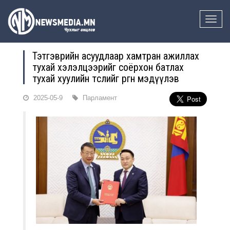
Toggle
naviga
Тэтгэврийн асуудлаар хамтран ажиллах
тухай хэлэлцээрийг соёрхон батлах
тухай хуулийн төслийг өргөн мэдүүлэв
2025-05-9
Парламент