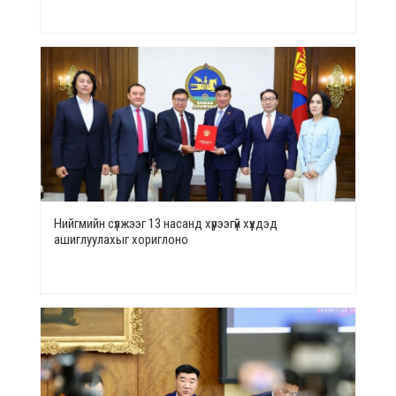
Нийгмийн сүлжээг 13 насанд хүрээгүй хүүхдэд
ашиглуулахыг хориглоно