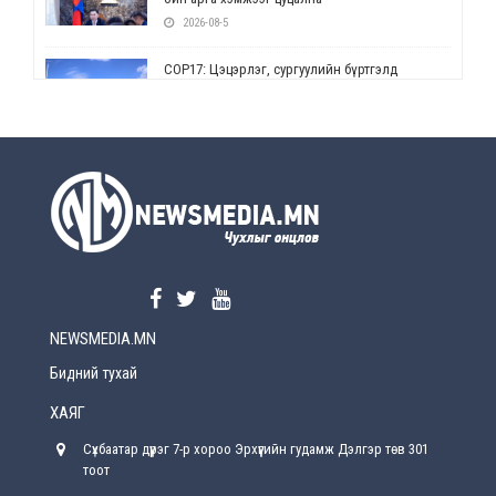
2026-08-5
СОР17: Цэцэрлэг, сургуулийн бүртгэлд
өөрчлөлт орно
2026-08-5
УЕПГ: Биеэ үнэлэхийг зохион байгуулж, хүн
худалдаалсан хэргүүдийг шүүхэд
шилжүүлжээ
2026-08-5
Өнөөдрийн онч үг
2026-08-5
NEWSMEDIA.MN
Энэ сарын 15-наас эхлэн замын хөдөлгөөнд
өөрчлөлт орно
Бидний тухай
2026-08-4
ХАЯГ
С.Бямбацогт: Иргэд, бизнес эрхлэгчдэд
Сүхбаатар дүүрэг 7-р хороо Эрхүүгийн гудамж Дэлгэр төв 301
хүрсэн өгөөжөөрөө ажлаа үнэлж, хэрэгжилтээ
тайлагнадаг байх ёстой
тоот
2026-08-4