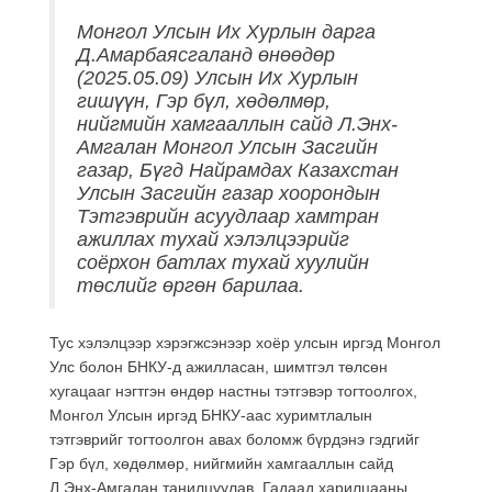
Монгол Улсын Их Хурлын дарга
Д.Амарбаясгаланд өнөөдөр
(2025.05.09) Улсын Их Хурлын
гишүүн, Гэр бүл, хөдөлмөр,
нийгмийн хамгааллын сайд Л.Энх-
Амгалан Монгол Улсын Засгийн
газар, Бүгд Найрамдах Казахстан
Улсын Засгийн газар хоорондын
Тэтгэврийн асуудлаар хамтран
ажиллах тухай хэлэлцээрийг
соёрхон батлах тухай хуулийн
төслийг өргөн барилаа.
Тус хэлэлцээр хэрэгжсэнээр хоёр улсын иргэд Монгол
Улс болон БНКУ-д ажилласан, шимтгэл төлсөн
хугацааг нэгтгэн өндөр настны тэтгэвэр тогтоолгох,
Монгол Улсын иргэд БНКУ-аас хуримтлалын
тэтгэврийг тогтоолгон авах боломж бүрдэнэ гэдгийг
Гэр бүл, хөдөлмөр, нийгмийн хамгааллын сайд
Л.Энх-Амгалан танилцуулав. Гадаад харилцааны