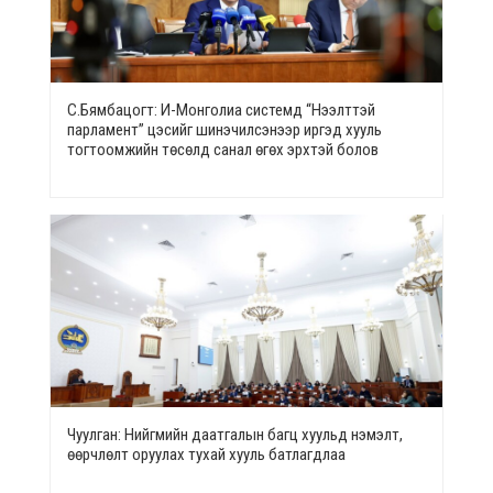
С.Бямбацогт: И-Монголиа системд “Нээлттэй
парламент” цэсийг шинэчилсэнээр иргэд хууль
тогтоомжийн төсөлд санал өгөх эрхтэй болов
Чуулган: Нийгмийн даатгалын багц хуульд нэмэлт,
өөрчлөлт оруулах тухай хууль батлагдлаа