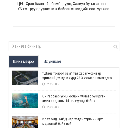
ЦЕГ: Хүрэн баавгайн бамбарууш, Халиун бугыг агнан
УБ хот руу оруулах гэж байсан этгээдийг саатуулжээ
Шинэ мэдээ
Их уншсан
“Шинэ тойрог зам” төсөл хэрэгжсэнээр
хөдөлгөөний дундаж хурд 23.3 хувиар нэмэгдэнэ
2026-08-5
Он гарсаар усны ослын улмаас 59 иргэн
амиа алдсаны 14 нь хүүхэд байна
2026-08-5
Ирэх онд САЙД нар хэдэн төгрөгийн эрх
мэдэлтэй байх вэ?