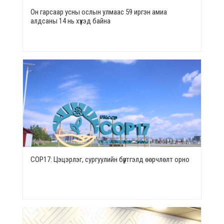
Он гарсаар усны ослын улмаас 59 иргэн амиа
алдсаны 14 нь хүүхэд байна
СОР17: Цэцэрлэг, сургуулийн бүртгэлд өөрчлөлт орно