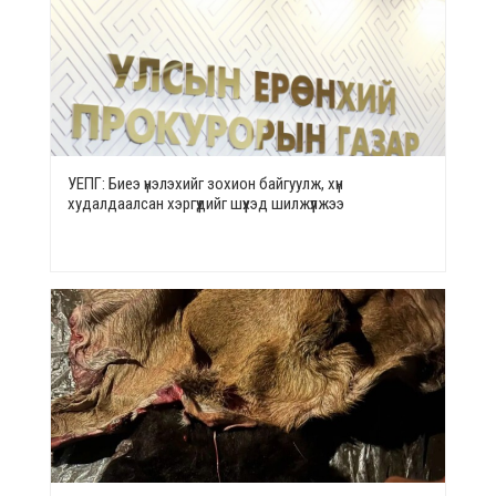
УЕПГ: Биеэ үнэлэхийг зохион байгуулж, хүн
худалдаалсан хэргүүдийг шүүхэд шилжүүлжээ