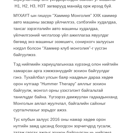
H1, H2, H3, H3T загварууд манайд орж ирээд буй.
МҮХАҮТ-ын гишүүн “Хаммер Монголия” ХХК хаммер
авто машины засвар үйлчилгээ, сэлбэгийн худалдаа,
тансаг зэрэглэлийн авто машины худалдаа,
үйлчилгээний чиглэлээр үйл ажиллагаа явуулдаг
бөгөөд энэ машиныг эзэмшигч, сонирхогч залуусын
нэгдэл болсон “Хаммер клуб монголия”-г үүсгэн
байгуулжээ.
Тэд нийгмийн хариуцлагынхаа хүрээнд олон нийтийн
хамарсан арга хэмжээнүүдийг зохион байгуулдаг
гэнэ. Тухайлбал улсын баяр наадмын дараа хөдөө
орон нутгаар “Hummer Therapy” аяллыг зохион
байгуулж, монгол орны үзэсгэлэнт байгальтай
танилцдаг байна. Үүгээрээ дамжуулан гадаадынханд
Монголын аялал жуулчлал, байгалийн сайхныг
сурталчлахыг зорьдог ажээ.
Тус клубын залуус 2016 оны намар хөдөө орон
нутгийн замд цасанд боогдсон зорчигчдод тусалж,
татаж гаргах ажлыг зохион байгуулсан нь нийгэмд