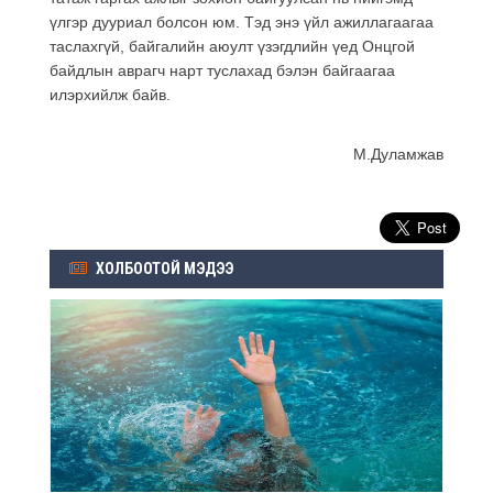
үлгэр дууриал болсон юм. Тэд энэ үйл ажиллагаагаа
таслахгүй, байгалийн аюулт үзэгдлийн үед Онцгой
байдлын аврагч нарт туслахад бэлэн байгаагаа
илэрхийлж байв.
М.Дуламжав
ХОЛБООТОЙ МЭДЭЭ