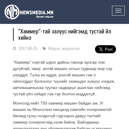
Toggle
naviga
“Хаммер”-тай залуус нийгэмд тустай үйл
хийнэ
2017-05-15
Мэдээ, мэдээлэл
“Хаммер” нэртэй цэрэг дайны гэмээр арзгар том
дугуйтай, овор ихтэй машин хотын гудмаар мэр сэр
үзэгддэг. Түлш их иддэг, үнэтэй машин гэж л
ойлгогддог болохоос түүнийг эзэмшдэг хүмүүс нэгдэж,
автомашиныхаа туулах чадварыг ашиглан нийгэмд
тустай үйл хийдэг гэж тэр болгон мэддэггүй.
Монголд нийт 750 хаммер машин байдаг аж. Уг
машин нь Монголын нөхцөлд хамгийн тохиромжтой
бөгөөд түлш голдоггүй гэдгээрээ давуу талтайг
хаммер сонирхогчид хэлж байна. Байлдааны
зориулалтаар анх үйлдвэрлэгдэж байсан уг машины