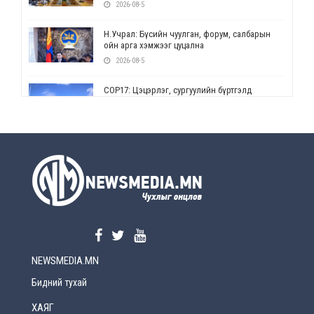
2026-08-5
Н.Учрал: Бүсийн чуулган, форум, салбарын
ойн арга хэмжээг цуцална
2026-08-5
СОР17: Цэцэрлэг, сургуулийн бүртгэлд
өөрчлөлт орно
2026-08-5
УЕПГ: Биеэ үнэлэхийг зохион байгуулж, хүн
худалдаалсан хэргүүдийг шүүхэд
шилжүүлжээ
2026-08-5
Өнөөдрийн онч үг
2026-08-5
NEWSMEDIA.MN
Энэ сарын 15-наас эхлэн замын хөдөлгөөнд
өөрчлөлт орно
Бидний тухай
2026-08-4
ХАЯГ