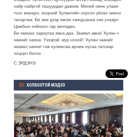
хайр найргvй ташуурдан давхив. Миний ємнє улаан
тоос манарч, хєєрхий Хулангийн хорсон уйлах чимээ
тасарлаа. Би зам дээр явган хаягдсанаа сая ухаарч
Цамбын хойноос гар зангидан,
Би чамаас хариугаа авна даа. Заавал авна! Хулан ч
чамайг хаяна. Yзээрэй, муу нохой! ‘Хулан чамайг
заавал хаяна! гэж нулимсаа арчиж нусаа татсаар
хоцорч билээ.
С.ЭРДЭНЭ
ХОЛБООТОЙ МЭДЭЭ