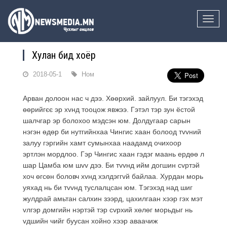
Toggle
naviga
Хулан бид хоёр
2018-05-1
Ном
Арван долоон нас ч дээ. Хөөрхий. зайлуул. Би тэгэхэд
өөрийгєє эр хvнд тооцож явжээ. Гэтэл тэр зун ёстой
шалчгар эр болохоо мэдсэн юм. Долдугаар сарын
нэгэн өдөр би нутгийнхаа Чингис хаан болоод тvvний
залуу гэргийн хамт сумынхаа наадамд очихоор
эртлэн мордлоо. Гэр Чингис хаан гэдэг маань ердөө л
шар Цамба юм шvv дээ. Би тvvнд ийм догшин сvртэй
хоч өгсөн боловч хvнд хэлдэггvй байлаа. Хурдан морь
уяхад нь би тvvнд туслалцсан юм. Тэгэхэд над шиг
жулдрай амьтан салхин зээрд, цахилгаан хээр гэх мэт
vлгэр домгийн нэртэй тэр сvрхий хөлөг морьдыг нь
vдшийн чийг буусан хойно хээр аваачиж