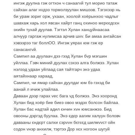
ингэж дуулна гэж огтхон ч санаагvй тул морио татаж
сайхан алаг нvдээ тормолзуулан мишээв. Тэгэхээр нь
би урам зориг орж, ухаан, хоолой хоёрынхоо чадлыг
шавхаж харь хол явсан хайрт ганц охиноо мєрєєдсєн
эхийн тухай дуулав. Тэгтэл Хулан ханцуйнаасаа
алчуур гаргаж нулимсаа арчив шvv. Би амаа ангайсан
хэвээрээ таг боллОО. Ингэж уярах юм гэж ер
санасангvй.
Сампил аа дуулаач дээ гээд Хулан бvр мэгшин
уйллаа. Гэвч миний дуулах сэхээ алга болжээ. Хулан
нэлээд удаан уйлаад сая тайтгарч энэ удаа
аятайхнаар хараад,
Сампил, чи ямар сайхан дуулдаг юм бэ гэхэд би
аанай л ичиж улайлаа.
Даваан дээр гарах vес бага vд болжээ. Энэ хооронд
Хулан бид хоёр бие биеэ овоо мэдэх болсон байлаа.
Хулан бас надтай адил єнчин хvн юмсанжээ. Бид
овооны дэргэд буулаа. Энэ єдєр аагим халуун боловч
давааны єндєрт салхи сэрvvн бєгєєд шилмvvст ойн
содон vнэр анхилж, тэртээ Дор хєх ногоон шугуй