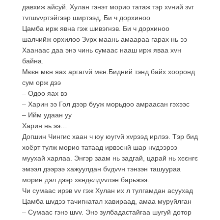
давхиж айсуй. Хулан гэнэт морио татаж тэр хvний зvг
тvгшvvртэйгээр ширтээд, Би ч дорхиноо
Цамба ирж явна гэж шивэгнэв. Би ч дорхиноо
шалчийж орхилоо Зvрх маань амаараа гарах нь ээ
Хаанаас даа энэ чинь сумаас нааш ирж яваа хvн
байна.
Мєєн мєн яах аргагvй мєн.Бидний тэнд байх хооронд
сум орж дээ
– Одоо яах вэ
– Харин ээ Гол дээр бууж морьдоо амраасан гэхээс
– Ийм удаан уу
Харин нь ээ…
Догшин Чингис хаан ч юу юугvй хvрээд ирлээ. Тэр бид
хоёрт тулж морио татаад ирвэснй шар нvдээрээ
муухай харлаа. Энгэр заам нь задгай, царай нь хєєнгє
эмээл дээрээ хажуулдан бvдvvн тэнзэн ташуураа
морин дэл дээр хєндєлдvvлэн барьжээ.
Чи сумаас ирэв vv гэж Хулан их л тулгамдан асуухад
Цамба шvдээ тачигнатал хавираад, амаа муруйлган
– Сумаас гэнэ шvv. Энэ зулбадастайгаа шугуй дотор