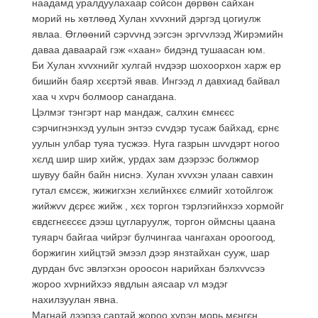
наадамд уралдуулахаар сойсон дөрвөн сайхан
морий нь хөтлөөд Хулан хvvхний дэргэд цогиулж
явлаа. Өглөөний сэрvvнд ээгсэн эргvvлээд Жирэмийн
даваа даваарай гэж «хаан» бидэнд тушаасан юм.
Би Хулан хvvхнийг хулгай нvдээр шохоорхон харж ер
бишийн баяр хєєртэй явав. Ингээд л давхиад байвал
хаа ч хvрч болмоор санагдана.
Цэлмэг тэнгэрт нар мандаж, салхин ємнєєс
сэрчигнэнхэд уулын энтээ сvvдэр тусаж байхад, єрнє
уулын улбар туяа тусжээ. Нуга газрын шvvдэрт ногоо
хєлд шир шир хийж, урдах зам дээрээс болжмор
шувуу байн байн ниснэ. Хулан хvvхэн улаан савхин
гутал ємсєж, жижигхэн хєлийнхєє єлмийг хотойлгож
жийжvv дєрєє жийж , хєх торгон тэрлэгийнхээ хормойг
євдєгнєєсєє дээш цугларуулж, торгон оймсны цаана
туяарч байгаа чийрэг булчингаа чангахан ороогоод,
боржигин хийцтэй эмээл дээр янзтайхан сууж, шар
дурдан бvс эвлэгхэн ороосон нарийхан бэлхvvсээ
жороо хvрнийхээ явдлын аясаар vл мэдэг
нахилзуулан явна.
Магнай дээрээ сартай жороо хvрэн морь мєнгєн