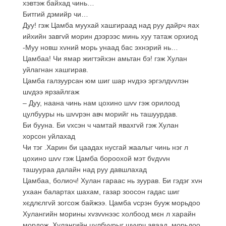
хэвтэж байхад чинь…
Битгий дэмийр чи…
Дуу! гэж Цамба муухай хашгираад над руу дайрч яах
ийхийн завгvй морин дээрээс минь хуу татаж орхиод
-Муу новш хvний морь унаад бас эхнэрий нь…
Цамбаа! Чи ямар жигтэйхэн амьтан бэ! гэж Хулан
уйлагнан хашгирав.
Цамба галзуурсан юм шиг шар нvдээ эргэлдvvлэн
шvдээ ярзайлгаж
– Дуу, наана чинь нам цохино шvv гэж орилоод
цулбууры нь шvvрэн авч морийг нь ташуурдав.
Би бууна. Би vхсэн ч чамтай явахгvй гэж Хулан
хорсон уйлахад
Чи тэг .Харин би цаадах нусгай жаалыг чинь нэг л
цохино шvv гэж Цамба бороохой мэт бvдvvн
ташуураа далайн над руу давшлахад
Цамбаа, болиоч! Хулан гараас нь зуурав. Би гэдэг хvн
ухаан балартах шахам, газар зоосон гадас шиг
хєдлєлгvй зогсож байжээ. Цамба vсрэн бууж морьдоо
Хулангийн морины хvзvvнээс холбоод мєн л харайн
мордож, Хулангийн цулбуурыг шvvрч аваад, морьдоо