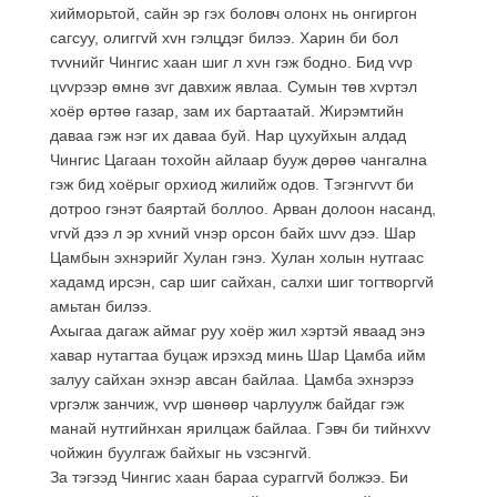
хийморьтой, сайн эр гэх боловч олонх нь онгиргон
сагсуу, олиггvй хvн гэлцдэг билээ. Харин би бол
тvvнийг Чингис хаан шиг л хvн гэж бодно. Бид vvр
цvvрээр өмнө зvг давхиж явлаа. Сумын төв хvртэл
хоёр өртөө газар, зам их бартаатай. Жирэмтийн
даваа гэж нэг их даваа буй. Нар цухуйхын алдад
Чингис Цагаан тохойн айлаар бууж дөрөө чангална
гэж бид хоёрыг орхиод жилийж одов. Тэгэнгvvт би
дотроо гэнэт баяртай боллоо. Арван долоон насанд,
vгvй дээ л эр хvний vнэр орсон байх шvv дээ. Шар
Цамбын эхнэрийг Хулан гэнэ. Хулан холын нутгаас
хадамд ирсэн, сар шиг сайхан, салхи шиг тогтворгvй
амьтан билээ.
Ахыгаа дагаж аймаг руу хоёр жил хэртэй яваад энэ
хавар нутагтаа буцаж ирэхэд минь Шар Цамба ийм
залуу сайхан эхнэр авсан байлаа. Цамба эхнэрээ
vргэлж занчиж, vvр шөнөөр чарлуулж байдаг гэж
манай нутгийнхан ярилцаж байлаа. Гэвч би тийнхvv
чойжин буулгаж байхыг нь vзсэнгvй.
За тэгээд Чингис хаан бараа сураггvй болжээ. Би