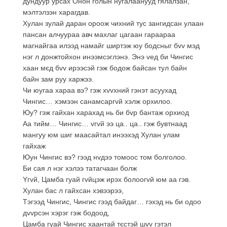
дундуур урсах Онон голын нугалаанууд гялалзан,
мэлтэлзэн харагдав.
Хулан зулай даран ороож чихний тус зангидсан улаан
пансан алчуураа авч махлаг цагаан гараараа
магнайгаа илээд намайг ширтэж юу бодсныг бvv мэд
нэг л донжтойхон инээмсэглэнэ. Энэ vед би Чингис
хаан мєд бvv ирээсэй гэж бодож байсан тул байн
байн зам руу харжээ.
Чи юугаа хараа вэ? гэж хvvхний гэнэт асуухад
Чингис… хэмээн санамсаргvй хэлж орхилоо.
Юу? гэж гайхан харахад нь би бvр бантаж орхиод
Аа тийм… Чингис… vгvй ээ ца.. ца.. гэж бувтнаад
мангуу юм шиг маасайтал инээхэд Хулан улам
гайхаж
Юун Чингис вэ? гээд нvдээ томоос том болголоо.
Би сая л нэг хэлээ татагчаан болж
Yгvй, Цамба гуай гvйцэж ирэх болоогvй юм аа гэв.
Хулан бас л гайхсан хэвээрээ,
Тэгээд Чингис, Чингис гээд байдаг… гэхэд нь би одоо
дvvрсэн хэрэг гэж бодоод,
Цамба гуай Чингис хаантай тєстэй шvv гэтэл