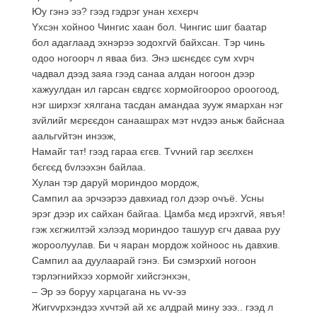
Юу гэнэ ээ? гээд гэдрэг унан хєхєрч
Yхсэн хойноо Чингис хаан бол. Чингис шиг баатар
бол адаглаад эхнэрээ зодохгvй байхсан. Тэр чинь
одоо ногоорч л яваа биз. Энэ шєнєдєє сум хvрч
чадвал дээд заяа гээд санаа алдан ногоон дээр
хажуулдан ил гарсан євдгєє хормойгоороо ороогоод,
нэг ширхэг хялгана тасдан амандаа зууж ямархан нэг
зvйлийг мєрєєдон санаашрах мэт нvдээ аньж байснаа
аальгvйтэн инээж,
Намайг тат! гээд гараа єгєв. Тvvний гар зєєлхєн
бєгєєд бvлээхэн байлаа.
Хулан тэр даруй мориндоо мордож,
Сампил аа эрчээрээ давхиад гол дээр очъё. Усны
эрэг дээр их сайхан байгаа. Цамба мєд ирэхгvй, явъя!
гэж хєгжилтэй хэлээд мориндоо ташуур єгч даваа руу
жороолуулав. Би ч яаран мордож хойноос нь давхив.
Сампил аа дуулаарай гэнэ. Би сэмэрхий ногоон
тэрлэгнийхээ хормойг хийсгэнхэн,
– Эр ээ боруу харцагана нь vv-ээ
Жигvvрхэндээ хvчтэй ай хє алдрай мину эээ.. гээд л