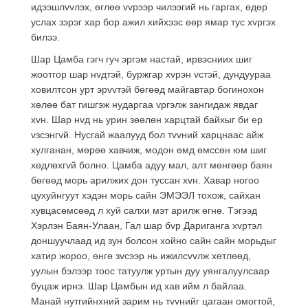
идээшлvvлэх, өглөө vvрээр чилээгий нь гаргах, өдөр
услах зэрэг хар бор ажил хийхээс өөр ямар тус хvргэх
билээ.
Шар Цамба гэгч гуч эргэм настай, ирвэсниих шиг
жоотгор шар нvдтэй, буржгар хvрэн vстэй, дундуураа
ховилтсон урт эрvvтэй бөгөөд майгавтар богинохон
хөлөө бат гишгэж нударгаа vргэлж зангидаж явдаг
хvн. Шар нvд нь урин зөөлөн харцтай байхыг би ер
vзсэнгvй. Нусгай жаалууд бол тvvний харцнаас айж
хулганан, мөрөө хавчиж, модон өмд өмссөн юм шиг
хөдлөхгvй болно. Цамба адуу мал, алт мөнгөөр баян
бөгөөд морь арилжих дон туссан хvн. Хавар ногоо
цухуйнгуут хэдэн морь сайн ЭМЭЭЛ тохож, сайхан
хувцасөмсөөд л хуй салхи мэт арилж өгнө. Тэгээд
Хэрлэн Баян-Улаан, Гал шар бvр Дариганга хvртэл
доншуучлаад ид зун болсон хойно сайн сайн морьдыг
хатир жороо, өнгө зvсээр нь ижилсvvлж хөтлөөд,
уулын бэлээр тоос татуулж уртын дуу уянгалуулсаар
буцаж ирнэ. Шар Цамбын ид хав ийм л байлаа.
Манай нутгийнхний зарим нь тvvнийг цагаан омогтой,