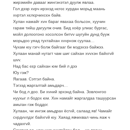
жирэмийн давааг жингэнэтэл дуулж явлаа.
Гол дээр хvрч ирэхэд нєгєє хурдан морьд маань
хvртэл хєлєрчихсєн байв.
Хулан намайг хvн бараг явахаа больсон, хуучин
гарам тийш дагуулж очив. Бид хоёр улиас бургас,
мойл долоогоно хосолсон битvv шугуйн дунд бууж
морьдоо уяад тухтайхан хvvрнэж суулаа…
Чухам юу гэгч болж байгааг би мэдэхээ байжээ.
Хулаан манай нутагт чам шиг сайхан хvvхэн байхгvй
шvv.
Над бас єєр сайхан юм бий л дээ
Юу гэж?
Яагаав. Сэтгэл байна.
Тэгээд жаргалтай амьдарч…
Чи бод л доо. Би хvний эрхэнд байна. Зовлонгоо
нуухыг л бодох юм. Хvн намайг жаргалдаа ташуурсан
амьтан гэж боддог.
Хулаан, чи ингэж амьдрах ёсгvй, салаад яв! Чамайг
сvрдvvлдэг байхгvй юу. Хаяад явчихвал чинь яаж ч
чадахгvй.
Сампил аа, чам шиг хvнтэйсэн бол… чи даанч