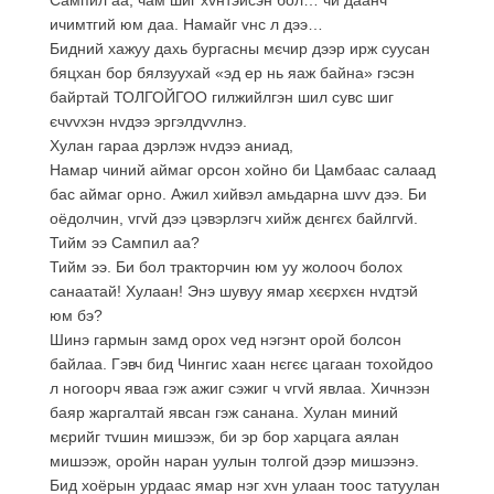
ичимтгий юм даа. Намайг vнс л дээ…
Бидний хажуу дахь бургасны мєчир дээр ирж суусан
бяцхан бор бялзуухай «эд ер нь яаж байна» гэсэн
байртай ТОЛГОЙГОО гилжийлгэн шил сувс шиг
єчvvхэн нvдээ эргэлдvvлнэ.
Хулан гараа дэрлэж нvдээ аниад,
Намар чиний аймаг орсон хойно би Цамбаас салаад
бас аймаг орно. Ажил хийвэл амьдарна шvv дээ. Би
оёдолчин, vгvй дээ цэвэрлэгч хийж дєнгєх байлгvй.
Тийм ээ Сампил аа?
Тийм ээ. Би бол тракторчин юм уу жолооч болох
санаатай! Хулаан! Энэ шувуу ямар хєєрхєн нvдтэй
юм бэ?
Шинэ гармын замд орох vед нэгэнт орой болсон
байлаа. Гэвч бид Чингис хаан нєгєє цагаан тохойдоо
л ногоорч яваа гэж ажиг сэжиг ч vгvй явлаа. Хичнээн
баяр жаргалтай явсан гэж санана. Хулан миний
мєрийг тvшин мишээж, би эр бор харцага аялан
мишээж, оройн наран уулын толгой дээр мишээнэ.
Бид хоёрын урдаас ямар нэг хvн улаан тоос татуулан