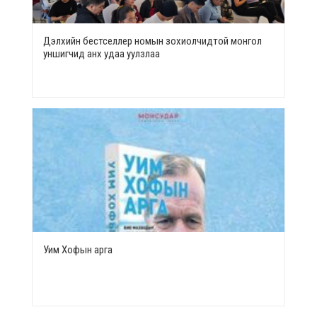
Дэлхийн бестселлер номын зохиолчидтой монгол
уншигчид анх удаа уулзлаа
Уим Хофын арга