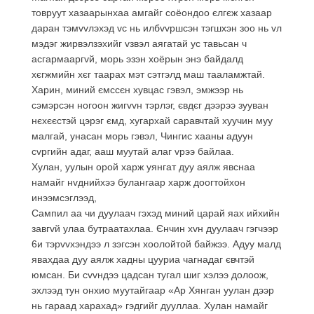
товруут хазаарынхаа амгайг соёондоо єлгєж хазаар
даран тэмvvлэхэд vс нь илбvvршсэн тэгшхэн зоо нь vл
мэдэг жирвэлзэхийг vзвэл аягатай ус тавьсан ч
асгармааргvй, морь эзэн хоёрын энэ байдалд
хєгжмийн хєг таарах мэт сэтгэлд маш тааламжтай.
Харин, миний ємссєн хувцас гэвэл, эмжээр нь
сэмэрсэн ногоон жигvvн тэрлэг, євдєг дээрээ зууван
нєхєєстэй цэрэг ємд, хугархай саравчтай хуучин муу
малгай, унасан морь гэвэл, Чингис хааны адуун
сvргийн адаг, ааш муутай алаг vрээ байлаа.
Хулан, уулын орой харж уянгат дуу аялж явснаа
намайг нvднийхээ булангаар харж доогтойхон
инээмсэглээд,
Сампил аа чи дуулаач гэхэд миний царай яах ийхийн
завгvй улаа бутраатахлаа. Єнчин хvн дуулаач гэгчээр
6и тэрvvхэндээ л зэгсэн хоолойтой байжээ. Адуу малд
явахдаа дуу аялж хадны цууриа чагнадаг євчтэй
юмсан. Би сvvндээ цадсан тугал шиг хэлээ долоож,
эхлээд тун онхио муутайгаар «Ар Хянган уулан дээр
нь гараад харахад» гэдгийг дууллаа. Хулан намайг