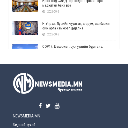
Ирэх онд САЙД нар хэдэн төгрөгийн эрх
мэдэлтэй байх вэ?
2026-08-5
Н.Учрал: Бүсийн чуулган, форум, салбарын
ойн арга хэмжээг цуцална
2026-08-5
СОР17: Цэцэрлэг, сургуулийн бүртгэлд
өөрчлөлт орно
2026-08-5
УЕПГ: Биеэ үнэлэхийг зохион байгуулж, хүн
худалдаалсан хэргүүдийг шүүхэд
шилжүүлжээ
2026-08-5
Өнөөдрийн онч үг
2026-08-5
NEWSMEDIA.MN
Энэ сарын 15-наас эхлэн замын хөдөлгөөнд
өөрчлөлт орно
Бидний тухай
2026-08-4