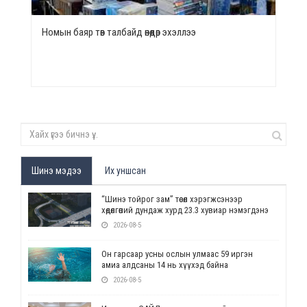
Номын баяр төв талбайд өнөөдөр эхэллээ
Шинэ мэдээ
Их уншсан
“Шинэ тойрог зам” төсөл хэрэгжсэнээр
хөдөлгөөний дундаж хурд 23.3 хувиар нэмэгдэнэ
2026-08-5
Он гарсаар усны ослын улмаас 59 иргэн
амиа алдсаны 14 нь хүүхэд байна
2026-08-5