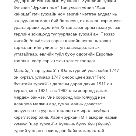
үед эртний Нанхиадын Ёу хааны “Хуандийн зурхай”,
Күнзийн “Зурхайт ном” Тан улсын үеийн “Хаш
хайрцаг” гэгч зурхайн ном зэргийг нэгтгэн алдааг нь
залруулах замаар бий болгосон, их цагаан хэрэмнээс
урагш орших одоогийн Хятад зэрэг орны газар ус, аж
төрлийн зохицолд тулгуурласан зурхай аж. Тэрээр
жилийн /оны/ эхэн сарын шинийн нэгэн нь хавар
тариалангийн улирлыг угтах амьдралын эх
утгатайгаар, өвлийн туйл буюу одоогийн Европын
тооллын хоёр сарын эхэн хагаст таардаг.
Манайд “шар зурхай”-г Юань гүрний үеэс хойш 1747
он хүртэл, улмаар 1747 оноос цөөн жил “Төгс
буянтийн зурхай”-г дагасны дараа дахин 1911 он
хүртэл, мөн 1921–ээс 1962 оны хооронд дагаж,
мөрдөж байжээ. Энэ хооронд монголчууд нэн
ялангуяа малчин ард түмэн маань дээдсээс
өвлүүлсэн язгуур цаг тооллоо амьдрал ахуйдаа
хэрэглэсээр байв. Харин зурхайч М.Намсрай нарын
хүмүүс “шар зурхай”-г Хуяньнь буюу Хүн (Хүннү)
гүрний үед анх зохиогдсон байх магадлалтай