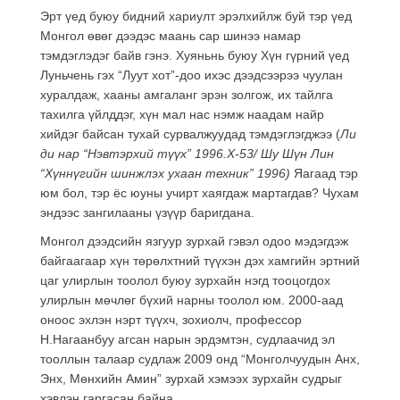
Эрт үед буюу бидний хариулт эрэлхийлж буй тэр үед
Монгол өвөг дээдэс маань сар шинээ намар
тэмдэглэдэг байв гэнэ. Хуяньнь буюу Хүн гүрний үед
Луньчень гэх “Луут хот”-доо ихэс дээдсээрээ чуулан
хуралдаж, хааны амгаланг эрэн золгож, их тайлга
тахилга үйлддэг, хүн мал нас нэмж наадам найр
хийдэг байсан тухай сурвалжуудад тэмдэглэгджээ (
Ли
ди нар “Нэвтэрхий түүх” 1996.Х-53
/
Шу Шүн Лин
“Хүннүгийн шинжлэх ухаан техник” 1996
)
Яагаад тэр
юм бол, тэр ёс юуны учирт хаягдаж мартагдав? Чухам
эндээс зангилааны үзүүр баригдана.
Монгол дээдсийн язгуур зурхай гэвэл одоо мэдэгдэж
байгаагаар хүн төрөлхтний түүхэн дэх хамгийн эртний
цаг улирлын тоолол буюу зурхайн нэгд тооцогдох
улирлын мөчлөг бүхий нарны тоолол юм. 2000-аад
оноос эхлэн нэрт түүхч, зохиолч, профессор
Н.Нагаанбуу агсан нарын эрдэмтэн, судлаачид эл
тооллын талаар судлаж 2009 онд “Монголчуудын Анх,
Энх, Мөнхийн Амин” зурхай хэмээх зурхайн судрыг
хэвлэн гаргасан байна.