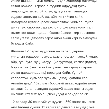
эхний шинийн нэгэн болтол төдий хоногоор битүүлдэг
ёстой байжээ. Тэрээр битүүний өдрүүдэд тухайн
ондоо дуусгах ёстой илүү, дутуугаа өгч авалцах,
ээдрээ зангилаа тайлах, айлчин гийчин хийх,
намаржаа нутаг ойрлож саахалтлах, хийморь тугаа
шинэтгэх, овоогоо сэргээх, онго шүтээнээ урих, гал
голомтоо тахих, цагаан бэлгээ базаах, хир тоосноос
салж угааж цэвэрлэх зэрэг олон ажил хэргээ амжуулж
бүтээдэг байж.
Жилийн 12 сарыг нүүдлийн аж төрөл, дөрвөн
улирлын төрхөөр нь хувь, хужир, өөлжин, хөхүй, улар,
ойр, гур, буга, хуц, халуун (халуувтар), хөглөг (идлэг),
бороон гэж (оны эхэн буюу намрын тэргүүн сараас
эхлэн дарааллаар нь) нэрэлдэг байв. Үүнтэй
холбоотой “хувь сар хуримын дээд, хулгана сар
жилийн дээд”, “бар цагт босохгүй аваас өдрийн ажил
шившиг, бага насандаа сурахгүй аваас насны эцэст
шившиг” гэх мэт зүйр цэцэн үгүүд ч байдаг байж.
12 сараар 30 хоногийг үржүүлсэн 360 хоног нь нэгэн
жил бөгөөд үүнийг 12 гаригаар давхар авч үздэг, энэ