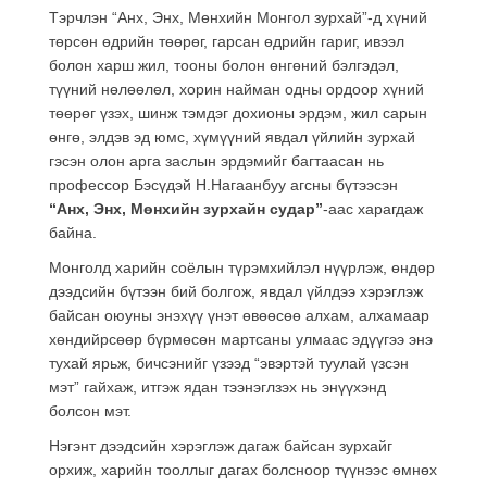
Тэрчлэн “Анх, Энх, Мөнхийн Монгол зурхай”-д хүний
төрсөн өдрийн төөрөг, гарсан өдрийн гариг, ивээл
болон харш жил, тооны болон өнгөний бэлгэдэл,
түүний нөлөөлөл, хорин найман одны ордоор хүний
төөрөг үзэх, шинж тэмдэг дохионы эрдэм, жил сарын
өнгө, элдэв эд юмс, хүмүүний явдал үйлийн зурхай
гэсэн олон арга заслын эрдэмийг багтаасан нь
профессор Бэсүдэй Н.Нагаанбуу агсны бүтээсэн
“Анх, Энх, Мөнхийн зурхайн судар”
-аас харагдаж
байна.
Монголд харийн соёлын түрэмхийлэл нүүрлэж, өндөр
дээдсийн бүтээн бий болгож, явдал үйлдээ хэрэглэж
байсан оюуны энэхүү үнэт өвөөсөө алхам, алхамаар
хөндийрсөөр бүрмөсөн мартсаны улмаас эдүүгээ энэ
тухай ярьж, бичсэнийг үзээд “эвэртэй туулай үзсэн
мэт” гайхаж, итгэж ядан тээнэглзэх нь энүүхэнд
болсон мэт.
Нэгэнт дээдсийн хэрэглэж дагаж байсан зурхайг
орхиж, харийн тооллыг дагах болсноор түүнээс өмнөх