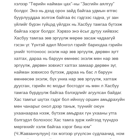
хэлээр “Төрийн найман цах”-ны “Засгийн аялгуу”
болдог. Энэ нь дээд орон зайд байгаа удмын өтгөс
буурлууддаа золгож байгаа ёс гэдгээс гадна, уг зан
үйлийг бүрэн гүйцэд үйлдэх нь Хасбуу тамгаа бүтээж
байгаа хэрэг болдог. Хэрвээ энэ ёсыг дутуу хийвээс
Хасбуу тамгаа зөв эргүүлж мөрөө засаж чадаагүй
гэсэн үг. Үүнтэй адил Монгол гэрийг барихдаа гэрийн
унийг тотгоноос эхэлж нар зөв эргүүлж, дөрвөн зүгт
хатгах, дараа нь баруун өмнөөс эхэлж мөн нар зөв
эргүүлж, дөрвөн зовхист хатгах замаар дөрвөн зүг,
найман зовхисоо бүтээж, дараа нь бас л баруун
өмнөөсөө эхэлж, бүх униа нар зөв эргүүлж, хатгаж
дуусган, гэрийн яс модыг босгодог нь мөн л Хасбуу
тамгаа бүрдүүлж байгаа бэлэгдлийг агуулсан байдаг.
Хас тамгыг шүтэх гэдэг бол ийнхүү оршин амьдрахуйн
мөн чанарыг онол дээр таньж, түүнийг оюун
ухаанаараа нээж, бүтээж амьдрах гүн ухааны утга
бэлгэдэл болохоос Хас тамга зурж хийгээд түүндээ
мөргөхийг хэлж байгаа хэрэг биш юм”
(Ч.Жавзанчулуун) гэх мэтээр үгүүлсэн судлаачид, ном