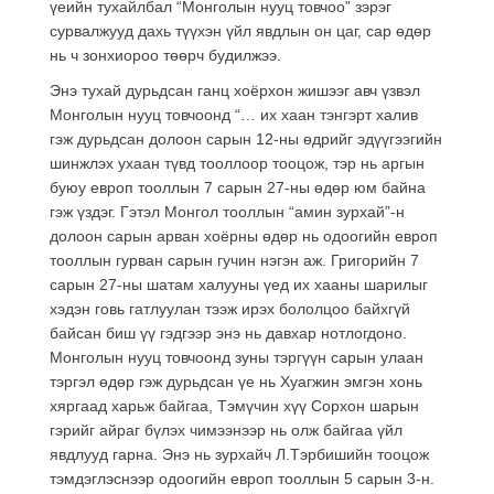
үеийн тухайлбал “Монголын нууц товчоо” зэрэг
сурвалжууд дахь түүхэн үйл явдлын он цаг, сар өдөр
нь ч зонхиороо төөрч будилжээ.
Энэ тухай дурьдсан ганц хоёрхон жишээг авч үзвэл
Монголын нууц товчоонд “… их хаан тэнгэрт халив
гэж дурьдсан долоон сарын 12-ны өдрийг эдүүгээгийн
шинжлэх ухаан түвд тооллоор тооцож, тэр нь аргын
буюу европ тооллын 7 сарын 27-ны өдөр юм байна
гэж үздэг. Гэтэл Монгол тооллын “амин зурхай”-н
долоон сарын арван хоёрны өдөр нь одоогийн европ
тооллын гурван сарын гучин нэгэн аж. Григорийн 7
сарын 27-ны шатам халууны үед их хааны шарилыг
хэдэн говь гатлуулан тээж ирэх бололцоо байхгүй
байсан биш үү гэдгээр энэ нь давхар нотлогдоно.
Монголын нууц товчоонд зуны тэргүүн сарын улаан
тэргэл өдөр гэж дурьдсан үе нь Хуагжин эмгэн хонь
хяргаад харьж байгаа, Тэмүчин хүү Сорхон шарын
гэрийг айраг бүлэх чимээнээр нь олж байгаа үйл
явдлууд гарна. Энэ нь зурхайч Л.Тэрбишийн тооцож
тэмдэглэснээр одоогийн европ тооллын 5 сарын 3-н.