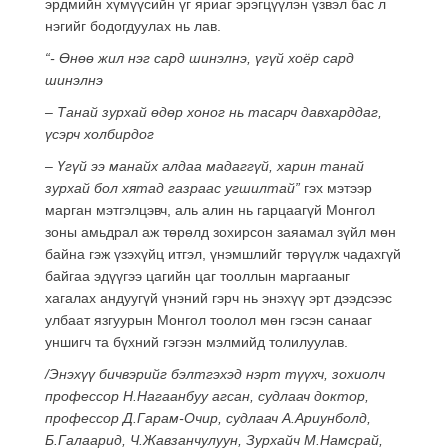
эрдмийн хүмүүсийн үг яриаг эрэгцүүлэн үзвэл бас л
нэгийг бодогдуулах нь лав.
“- Өнөө жил нэг сард шинэлнэ, үгүй хоёр сард
шинэлнэ
– Танай зурхай өдөр хоног нь тасарч давхарддаг,
үсэрч холбирдог
– Үгүй ээ манайх алдаа мадаггүй, харин танай
зурхай бол хятад газраас угшилтай”
гэх мэтээр
марган мэтгэлцэвч, аль алин нь гарцаагүй Монгол
зоны амьдрал аж төрөлд зохирсон заяамал зүйл мөн
байна гэж үзэхүйц итгэл, үнэмшлийг төрүүлж чадахгүй
байгаа эдүүгээ цагийн цаг тооллын маргааныг
хагалах андуугүй үнэний гэрч нь энэхүү эрт дээдсээс
улбаат язгуурын Монгол тоолол мөн гэсэн санааг
уншигч та бүхний гэгээн мэлмийд толилуулав.
/Энэхүү бичвэрийг
бэлтгэхэд нэрт түүхч, зохиолч
профессор Н.Нагаанбуу агсан, судлаач доктор,
профессор Д.Гарам-Очир, судлаач А.Ариунболд,
Б.Галаарид, Ч.Жавзанчулуун, Зурхайч М.Намсрай,