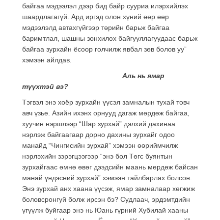
байгаа мэдээлэл дээр бид байр сууриа илэрхийлэх
шаардлагагүй. Ард иргэд олон хүний өөр өөр
мэдээлэлд автахгүйгээр төрийн барьж байгаа
баримтлал, шашны зонхилох байгууллагуудаас барьж
байгаа зурхайн ёсоор голчилж явбал зөв болов уу”
хэмээн айлдав.
Аль нь ямар
түүхтэй вэ?
Тэгвэл энэ хоёр зурхайн үүсэл замналын тухай товч
авч үзье. Азийн ихэнх орнууд дагаж мөрдөж байгаа,
хуучин нэршлээр “Шар зурхай” дэлхий дахинаа
нэрлэж байгаагаар дорно дахины зурхайг одоо
манайд “Чингисийн зурхай” хэмээн өөриймчилж
нэрлэхийн зэрэгцээгээр “энэ бол Төгс буянтын
зурхайгаас өмнө өвөг дээдсийн маань мөрдөж байсан
манай үндэсний зурхай” хэмээн тайлбарлах болсон.
Энэ зурхай анх хаана үүсэж, ямар замналаар хөгжиж
боловсронгуй болж ирсэн бэ? Судлаач, эрдэмтдийн
үгүүлж буйгаар энэ нь Юань гүрний Хубилай хааны