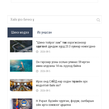
Шинэ мэдээ
Их уншсан
“Шинэ тойрог зам” төсөл хэрэгжсэнээр
хөдөлгөөний дундаж хурд 23.3 хувиар нэмэгдэнэ
2026-08-5
Он гарсаар усны ослын улмаас 59 иргэн
амиа алдсаны 14 нь хүүхэд байна
2026-08-5
Ирэх онд САЙД нар хэдэн төгрөгийн эрх
мэдэлтэй байх вэ?
2026-08-5
Н.Учрал: Бүсийн чуулган, форум, салбарын
ойн арга хэмжээг цуцална