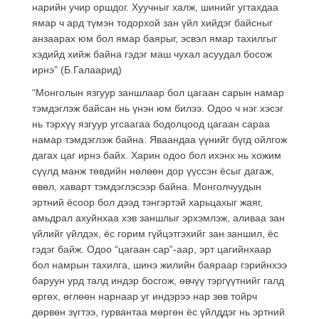
нарийн учир оршдог. Хуучныг халж, шинийг угтахдаа
ямар ч ард түмэн тодорхой зан үйл хийдэг байсныг
анзаарах юм бол ямар баярыг, эсвэл ямар тахилгыг
хэдийд хийж байна гэдэг маш чухал асуудал босож
ирнэ” (Б.Галаарид)
“Монголын язгуур заншлаар бол цагаан сарын намар
тэмдэглэж байсан нь үнэн юм билээ. Одоо ч нэг хэсэг
нь тэрхүү язгуур угсаагаа бодолцоод цагаан сараа
намар тэмдэглэж байна. Яваандаа үүнийг бүгд ойлгож
дагах цаг ирнэ байх. Харин одоо бол ихэнх нь хожим
сүүлд манж төвдийн нөлөөн дор үүссэн ёсыг дагаж,
өвөл, хаварт тэмдэглэсээр байна. Монголчуудын
эртний ёсоор бол дээд тэнгэртэй харьцахыг жаяг,
амьдрал ахуйнхаа хэв заншлыг эрхэмлэж, аливаа зан
үйлийг үйлдэх, ёс горим гүйцэтгэхийг зан заншил, ёс
гэдэг байж. Одоо “цагаан сар”-аар, эрт цагийнхаар
бол намрын тахилга, шинэ жилийн баяраар гэрийнхээ
баруун урд талд индэр босгож, өвчүү тэргүүтнийг галд
өргөх, өглөөн нарнаар уг индэрээ нар зөв тойрч
дөрвөн зүгтээ, гурвантаа мөргөн ёс үйлддэг нь эртний