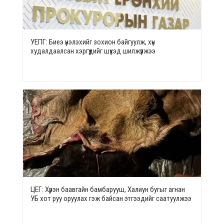
УЕПГ: Биеэ үнэлэхийг зохион байгуулж, хүн
худалдаалсан хэргүүдийг шүүхэд шилжүүлжээ
ЦЕГ: Хүрэн баавгайн бамбарууш, Халиун бугыг агнан
УБ хот руу оруулах гэж байсан этгээдийг саатуулжээ