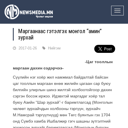
Toggle
naviga
Маргаанаас гэтэлгэх монгол “амин”
зурхай
2017-01-26
Нийгэм
-Цаг тооллын
маргаан дахин сэдэрчээ-
Сүүлийн нэг хоёр жил намжмал байдалтай байсан
цаг тооллын маргаан өнөө жилийн цагаан сар буюу
билгийн улирлын шинэ жилтэй холбоотойгоор дахин
сэргэн босож иржээ. Идэвхтэй маргадаг хоёр тал
буюу Азийн “Шар зурхай”-г баримтлагсад (Монголын
чөлөөт зурхайчдын холбооны тэргүүн, зурхайч
М.Намсрай тэргүүтнүүд) мөн Төгс буянтын гэх 1704
онд Сүмбэ хамба Ишбалжир гэгч шашны зүтгэлтний
зохиосон зурхайг баримтлагсад (Монголын бурхан