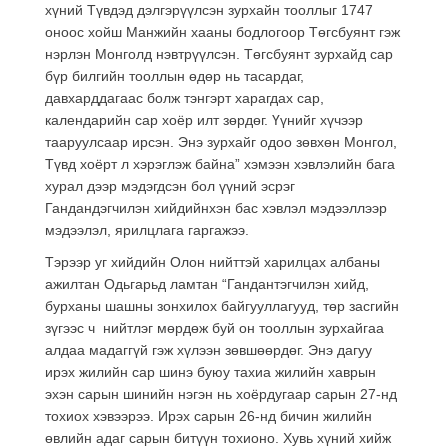
хүний Түвдэд дэлгэрүүлсэн зурхайн тооллыг 1747
оноос хойш Манжийн хааны бодлогоор Төгсбуянт гэж
нэрлэн Монголд нэвтрүүлсэн. Төгсбуянт зурхайд сар
бүр билгийн тооллын өдөр нь тасардаг,
давхарддагаас болж тэнгэрт харагдах сар,
календарийн сар хоёр илт зөрдөг. Үүнийг хүчээр
тааруулсаар ирсэн. Энэ зурхайг одоо зөвхөн Монгол,
Түвд хоёрт л хэрэглэж байна” хэмээн хэвлэлийн бага
хурал дээр мэдэгдсэн бол үүний эсрэг
Гандандэгчилэн хийдийнхэн бас хэвлэл мэдээллээр
мэдээлэл, ярилцлага гаргажээ.
Тэрээр уг хийдийн Олон нийттэй харилцах албаны
ажилтан Одьгарьд ламтан “Гандантэгчилэн хийд,
бурханы шашны зонхилох байгууллагууд, төр засгийн
зүгээс ч нийтлэг мөрдөж буй он тооллын зурхайгаа
алдаа мадаггүй гэж хүлээн зөвшөөрдөг. Энэ дагуу
ирэх жилийн сар шинэ буюу тахиа жилийн хаврын
эхэн сарын шинийн нэгэн нь хоёрдугаар сарын 27-нд
тохиох хэвээрээ. Ирэх сарын 26-нд бичин жилийн
өвлийн адаг сарын битүүн тохионо. Хувь хүний хийж