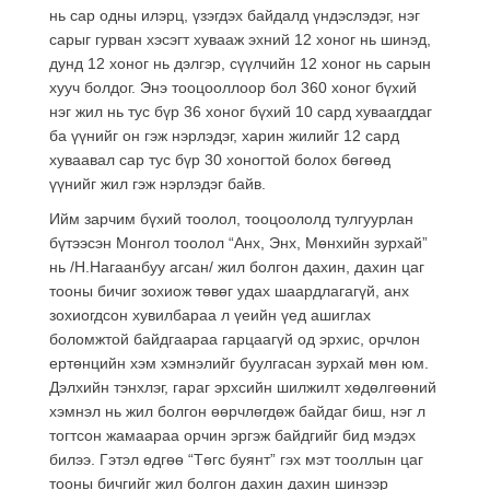
нь сар одны илэрц, үзэгдэх байдалд үндэслэдэг, нэг
сарыг гурван хэсэгт хувааж эхний 12 хоног нь шинэд,
дунд 12 хоног нь дэлгэр, сүүлчийн 12 хоног нь сарын
хууч болдог. Энэ тооцооллоор бол 360 хоног бүхий
нэг жил нь тус бүр 36 хоног бүхий 10 сард хуваагддаг
ба үүнийг он гэж нэрлэдэг, харин жилийг 12 сард
хуваавал сар тус бүр 30 хоногтой болох бөгөөд
үүнийг жил гэж нэрлэдэг байв.
Ийм зарчим бүхий тоолол, тооцоололд тулгуурлан
бүтээсэн Монгол тоолол “Анх, Энх, Мөнхийн зурхай”
нь /Н.Нагаанбуу агсан/ жил болгон дахин, дахин цаг
тооны бичиг зохиож төвөг удах шаардлагагүй, анх
зохиогдсон хувилбараа л үеийн үед ашиглах
боломжтой байдгаараа гарцаагүй од эрхис, орчлон
ертөнцийн хэм хэмнэлийг буулгасан зурхай мөн юм.
Дэлхийн тэнхлэг, гараг эрхсийн шилжилт хөдөлгөөний
хэмнэл нь жил болгон өөрчлөгдөж байдаг биш, нэг л
тогтсон жамаараа орчин эргэж байдгийг бид мэдэх
билээ. Гэтэл өдгөө “Төгс буянт” гэх мэт тооллын цаг
тооны бичгийг жил болгон дахин дахин шинээр