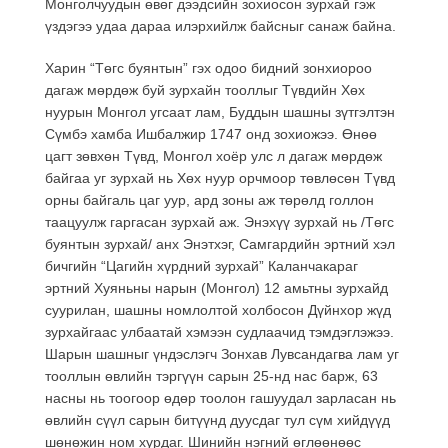
Монголчуудын өвөг дээдсийн зохиосон зурхай гэж
үздэгээ удаа дараа илэрхийлж байсныг санаж байна.
Харин “Төгс буянтын” гэх одоо бидний зонхиороо
дагаж мөрдөж буй зурхайн тооллыг Түвдийн Хөх
нуурын Монгол угсаат лам, Буддын шашны зүтгэлтэн
Сүмбэ хамба Ишбалжир 1747 онд зохиожээ. Өнөө
цагт зөвхөн Түвд, Монгол хоёр улс л дагаж мөрдөж
байгаа уг зурхай нь Хөх нуур орчмоор төвлөсөн Түвд
орны байгаль цаг уур, ард зоны аж төрөлд голлон
таацуулж гаргасан зурхай аж. Энэхүү зурхай нь /Төгс
буянтын зурхай/ анх Энэтхэг, Самгардийн эртний хэл
бичгийн “Цагийн хүрдний зурхай” Каланчакараг
эртний Хуяньны нарын (Монгол) 12 амьтны зурхайд
суурилан, шашны номлолтой холбосон Дүйнхор жүд
зурхайгаас улбаатай хэмээн судлаачид тэмдэглэжээ.
Шарын шашныг үндэслэгч Зонхав Лувсандагва лам уг
тооллын өвлийн тэргүүн сарын 25-нд нас барж, 63
насны нь тоогоор өдөр тоолон гашуудал зарласан нь
өвлийн сүүл сарын битүүнд дуусдаг тул сүм хийдүүд
шөнөжин ном хурдаг. Шинийн нэгний өглөөнөөс