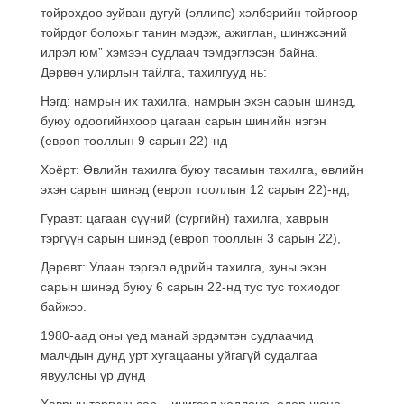
тойрохдоо зуйван дугуй (эллипс) хэлбэрийн тойргоор
тойрдог болохыг танин мэдэж, ажиглан, шинжсэний
илрэл юм” хэмээн судлаач тэмдэглэсэн байна.
Дөрвөн улирлын тайлга, тахилгууд нь:
Нэгд: намрын их тахилга, намрын эхэн сарын шинэд,
буюу одоогийнхоор цагаан сарын шинийн нэгэн
(европ тооллын 9 сарын 22)-нд
Хоёрт: Өвлийн тахилга буюу тасамын тахилга, өвлийн
эхэн сарын шинэд (европ тооллын 12 сарын 22)-нд,
Гуравт: цагаан сүүний (сүргийн) тахилга, хаврын
тэргүүн сарын шинэд (европ тооллын 3 сарын 22),
Дөрөвт: Улаан тэргэл өдрийн тахилга, зуны эхэн
сарын шинэд буюу 6 сарын 22-нд тус тус тохиодог
байжээ.
1980-аад оны үед манай эрдэмтэн судлаачид
малчдын дунд урт хугацааны уйгагүй судалгаа
явуулсны үр дүнд
Хаврын тэргүүн сар – ичигсэд хөдлөнө, өдөр шөнө