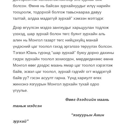
болсон. Өмнө нь байсан зурхайнуудыг илүү нарийн
тооцоолж, тодорхой болгож тавьснаараа давуу
талтай, алдаа мадаггүй зурхай” хэмээн мэтгэдэг.
Дээр өгүүлсэн мэдээ зангиудыг харьцуулан тодлож
үзэхэд, шар зурхай болон төгс буянт зурхайн аль
алин нь Монгол газарт төгс нийцэхүйц манай
үндэсний цаг тоолол гэхэд эргэлзээ төрүүлэх болсон.
Тэгвэл Юань гүрэнд “шар зурхай” буюу дорно дахины
гэгдэх зурхайн тоолол зохиогдон, мөрдөгдөхөөс өмнө
Монгол өвөг дээдэс маань ямар цаг тоолол хэрэглэж
байв, эсвэл цаг тоолол, зурхай гэдгийг огт мэддэггүй
байв уу? гэсэн асуулт гарна. Үүнд хариулт өгөх
жинхэнэ язгуурын Монгол зурхайн тухай одоо
үгүүлье.
Өвөг дээдсийн маань
таньж мэдсэн
“язгуурын Амин
зурхай”