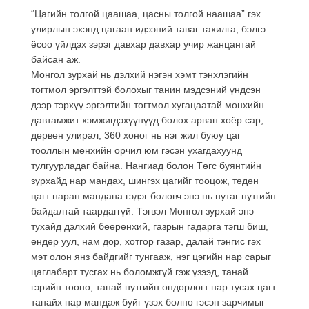
“Цагийн толгой цаашаа, цасны толгой наашаа” гэх
улирлын эхэнд цагаан идээний таваг тахилга, бэлгэ
ёсоо үйлдэх зэрэг давхар давхар учир жанцантай
байсан аж.
Монгол зурхай нь дэлхий нэгэн хэмт тэнхлэгийн
тогтмол эргэлттэй болохыг танин мэдсэний үндсэн
дээр тэрхүү эргэлтийн тогтмол хугацаатай мөнхийн
давтамжит хэмжигдэхүүнүүд болох арван хоёр сар,
дөрвөн улирал, 360 хоног нь нэг жил буюу цаг
тооллын мөнхийн орчил юм гэсэн ухагдахуунд
тулгуурладаг байна. Нангиад болон Төгс буянтийн
зурхайд нар мандах, шингэх цагийг тооцож, төдөн
цагт наран мандана гэдэг боловч энэ нь нутаг нутгийн
байдалтай таардаггүй. Тэгвэл Монгол зурхай энэ
тухайд дэлхий бөөрөнхий, газрын гадарга тэгш биш,
өндөр уул, нам дор, хотгор газар, далай тэнгис гэх
мэт олон янз байдгийг тунгааж, нэг цэгийн нар сарыг
цаглабарт тусгах нь боломжгүй гэж үзээд, танай
гэрийн тооно, танай нутгийн өндөрлөгт нар тусах цагт
танайх нар мандаж буйг үзэх болно гэсэн зарчимыг