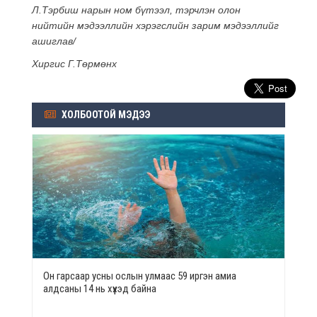
Л.Тэрбиш нарын ном бүтээл, тэрчлэн олон
нийтийн мэдээллийн хэрэгслийн зарим мэдээллийг
ашиглав
/
Хиргис Г.Төрмөнх
ХОЛБООТОЙ МЭДЭЭ
Он гарсаар усны ослын улмаас 59 иргэн амиа
алдсаны 14 нь хүүхэд байна