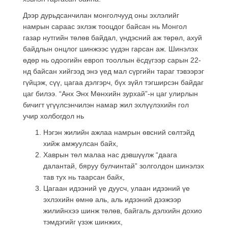
Дээр дурьдсанчилан монголчууд оны эхлэлийг
намрын сараас эхлэж тооцдог байсан нь Монгол
газар нутгийн төлөв байдал, үндэсний аж төрөл, ахуй
байдлын онцлог шинжээс үүдэн гарсан аж. Шинэлэх
өдөр нь одоогийн европ тооллын ёсдүгээр сарын 22-
нд байсан хийгээд энэ үед мал сүргийн тараг тэвээрэг
гүйцэж, сүү, цагаа дэлгэрч, бүх зүйл тэгширсэн байдаг
цаг билээ. “Анх Энх Мөнхийн зурхай”-н цаг улирлын
бичигт үгүүлсэнчилэн намар жил эхлүүлэхийн гол
учир холбогдол нь
Нэгэн жилийн ажлаа намрын өвсний сөлтэйд
хийж амжуулсан байх,
Хаврын төл малаа нас дэвшүүлж “даага
далантай, бяруу булчинтай” золголдон шинэлэх
тав тух нь таарсан байх,
Цагаан идээний үе дуусч, улаан идээний үе
эхлэхийн өмнө аль, аль идээний дээжээр
жилийнхээ шинж төлөв, байгаль дэлхийн дохио
тэмдэгийг үзэж шинжих,