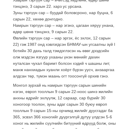
тэнцэнэ, 3 сарын 22. харз ус урсана.
Зуны тэргүүн сар – буудай боловсроно, нар буцна, 6
сарын 22, хөхөө донгодно.
Намрын тэргүүн сар – нар эгэнэ, цагаан хяруу унана,
өдөр шөнө тэнцэнэ, 9 сарын 22.
Өвлийн тэргүүн сар – нар эргэх, ёс эхлэх, 12 сарын
22) гэж 1987 онд хэвлэгдсэн БНМАУ-ын угсаатны зүй I
ботийн 30 дахь талд тэмдэглэсэн нь өвөг дээдсийн
олж мэдсэн язгуур ухааны үнэн мөнийг дахин
нуталсан чухал баримт болсон хэдий ч шашны лит,
манж нанхиадын хуанли хоёрт бүрэн уусч, анзааргаа
алдсан төр, түмэн маань огт тоосонгүй орхив гэнэ.
Монгол зурхай нь намрын тэргүүн сарын шинийн
нэгэн, европ тооллын 9 сарын 22-ноос шинэ жилийн
анхны өдрийг эхлүүлж, 12 сараар, сар бүрийг 30
хоногоор тоолон, зуны адаг сарын 30 буюу европ
тооллын 9 сарын 15-ны орчимд жилийг дуусгадаг ба
365, эсвэл 366 хоногийг дүүргэлгүй дутуу үлдсэн 5-6
хоног нь жилийн сүүлчийн битүүний өдрүүд болж, оны