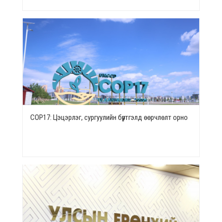
СОР17: Цэцэрлэг, сургуулийн бүртгэлд өөрчлөлт орно