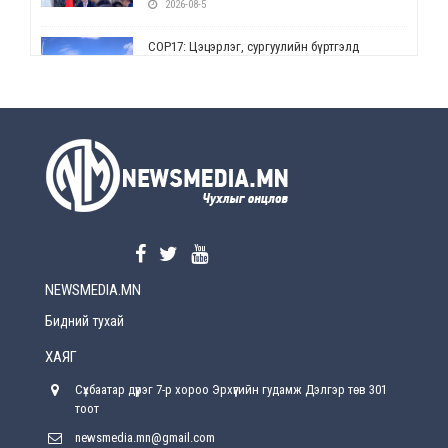
2026-08-5
СОР17: Цэцэрлэг, сургуулийн бүртгэлд
өөрчлөлт орно
2026-08-5
УЕПГ: Биеэ үнэлэхийг зохион байгуулж, хүн
худалдаалсан хэргүүдийг шүүхэд
шилжүүлжээ
2026-08-5
Өнөөдрийн онч үг
2026-08-5
NEWSMEDIA.MN
Энэ сарын 15-наас эхлэн замын хөдөлгөөнд
өөрчлөлт орно
Бидний тухай
2026-08-4
ХАЯГ
С.Бямбацогт: Иргэд, бизнес эрхлэгчдэд
Сүхбаатар дүүрэг 7-р хороо Эрхүүгийн гудамж Дэлгэр төв 301
хүрсэн өгөөжөөрөө ажлаа үнэлж, хэрэгжилтээ
тайлагнадаг байх ёстой
тоот
2026-08-4
newsmedia.mn@gmail.com