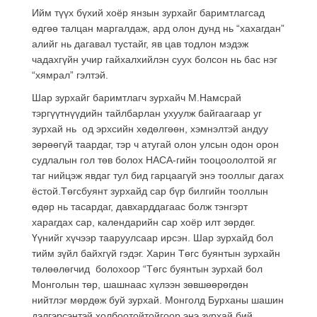
Ийм түүх бүхий хоёр янзын зурхайг баримтлагсад
өдгөө талцан маргалдаж, ард олон дунд нь “хахагдан”
алийг нь дагавал тустайг, яв цав тодлон мэдэж
чадахгүйн учир гайхалхийлэн суух болсон нь бас нэг
“хямрал” гэлтэй.
Шар зурхайг баримтлагч зурхайч М.Намсрай
тэргүүтнүүдийн тайлбарлан ухуулж байгаагаар уг
зурхай нь од эрхсийн хөдөлгөөн, хэмнэлтэй андуу
зөрөөгүй таардаг, тэр ч атугай олон улсын одон орон
судлалын гол төв болох НАСА-гийн тооцоололтой яг
таг нийцэж явдаг тул бид гарцаагүй энэ тооллыг дагах
ёстой.Төгсбуянт зурхайд сар бүр билгийн тооллын
өдөр нь тасардаг, давхарддагаас болж тэнгэрт
харагдах сар, календарийн сар хоёр илт зөрдөг.
Үүнийг хүчээр тааруулсаар ирсэн. Шар зурхайд бол
тийм зүйл байхгүй гэдэг. Харин Төгс буянтын зурхайн
төлөөлөгчид болохоор “Төгс буянтын зурхай бол
Монголын төр, шашнаас хүлээн зөвшөөрөгдөн
нийтлэг мөрдөж буй зурхай. Монголд Бурханы шашин
дэлгэрсэнтэй холбоотойтойгоор энэ зурхай бий