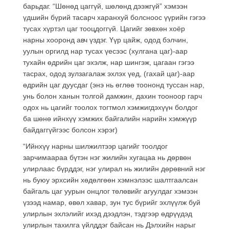
барьдаг. “Шөнөд цаггүй, шөлөнд дээжгүй” хэмээн
үдшийн бүрий тасарч харанхуй болсноос үүрийн гэгээ
тусах хүртэл цаг тооцдоггүй. Цагийг зөвхөн хоёр
нарны хооронд авч үздэг. Үүр цайж, одод бэлчин,
уулын оргилд нар тусах үесээс (хулгана цаг)-аар
тухайн өдрийн цаг эхэлж, нар шингэж, цагаан гэгээ
тасрах, одод зулзагалаж эхлэх үед, (гахай цаг)-аар
өдрийн цаг дуусдаг (энэ нь өглөө тоононд туссан нар,
унь болон ханын толгой дамжин, дахин тооноор гарч
одох нь цагийг тоолох тогтмол хэмжигдэхүүн болдог
ба шөнө ийнхүү хэмжих байгалийн нарийн хэмжүүр
байдаггүйгээс болсон хэрэг)
“Ийнхүү нарны шилжилтээр цагийг тоолдог
зарчимаараа бүтэн нэг жилийн хугацаа нь дөрвөн
улирлаас бүрддэг, нэг улирал нь жилийн дөрөвний нэг
нь буюу эрхсийн хөдөлгөөн хэмнэлээс шалтгаалсан
байгаль цаг уурын онцлог төлөвийг агуулдаг хэмээн
үзээд намар, өвөл хавар, зун тус бүрийг эхлүүлж буй
улирлын эхлэлийг ихэд дээдлэн, тэдгээр өдрүүдэд
улирлын тахилга үйлддэг байсан нь Дэлхийн нарыг