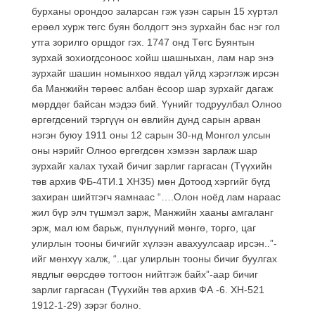
бурханы орондоо заларсан гэж үзэн сарын 15 хүртэл
ерөөл хурж төгс буян болдогт энэ зурхайн бас нэг гол
утга зорилго оршдог гэх. 1747 онд Төгс Буянтын
зурхай зохиогдсоноос хойш шашныхан, лам нар энэ
зурхайг шашин номынхоо явдал үйлд хэрэглэж ирсэн
ба Манжийн төрөөс албан ёсоор шар зурхайг дагаж
мөрддөг байсан мэдээ бий. Үүнийг тодруулбал Олноо
өргөгдсөний тэргүүн он өвлийн дунд сарын арван
нэгэн буюу 1911 оны 12 сарын 30-нд Монгол улсын
оны нэрийг Олноо өргөгдсөн хэмээн зарлаж шар
зурхайг халах тухай бичиг зарлиг гаргасан (Түүхийн
төв архив ФБ-4ТИ.1 ХН35) мөн Дотоод хэргийг бүгд
захиран шийтгэгч яамнаас “….Олон ноёд лам нараас
жил бүр элч түшмэл зарж, Манжийн хааны амгаланг
эрж, мал юм барьж, пүнлүүний мөнгө, торго, цаг
улирлын тооны бичгийг хүлээн авахуулсаар ирсэн..”-
ийг мөнхүү халж, “..цаг улирлын тооны бичиг буулгах
явдлыг өөрсдөө тогтоон нийтгэж байх”-аар бичиг
зарлиг гаргасан (Түүхийн төв архив ФА -6. ХН-521
1912-1-29) зэрэг болно.