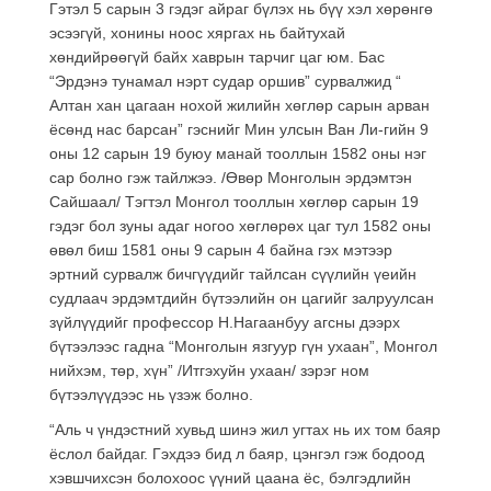
Гэтэл 5 сарын 3 гэдэг айраг бүлэх нь бүү хэл хөрөнгө
эсээгүй, хонины ноос хяргах нь байтухай
хөндийрөөгүй байх хаврын тарчиг цаг юм. Бас
“Эрдэнэ тунамал нэрт судар оршив” сурвалжид “
Алтан хан цагаан нохой жилийн хөглөр сарын арван
ёсөнд нас барсан” гэснийг Мин улсын Ван Ли-гийн 9
оны 12 сарын 19 буюу манай тооллын 1582 оны нэг
сар болно гэж тайлжээ. /Өвөр Монголын эрдэмтэн
Сайшаал/ Тэгтэл Монгол тооллын хөглөр сарын 19
гэдэг бол зуны адаг ногоо хөглөрөх цаг тул 1582 оны
өвөл биш 1581 оны 9 сарын 4 байна гэх мэтээр
эртний сурвалж бичгүүдийг тайлсан сүүлийн үеийн
судлаач эрдэмтдийн бүтээлийн он цагийг залруулсан
зүйлүүдийг профессор Н.Нагаанбуу агсны дээрх
бүтээлээс гадна “Монголын язгуур гүн ухаан”, Монгол
нийхэм, төр, хүн” /Итгэхуйн ухаан/ зэрэг ном
бүтээлүүдээс нь үзэж болно.
“Аль ч үндэстний хувьд шинэ жил угтах нь их том баяр
ёслол байдаг. Гэхдээ бид л баяр, цэнгэл гэж бодоод
хэвшчихсэн болохоос үүний цаана ёс, бэлгэдлийн