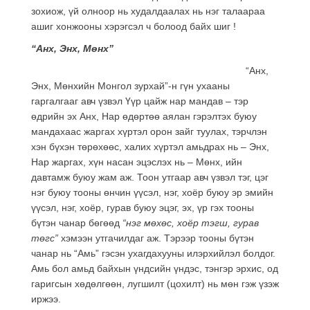
зохиож, үй олноор нь худалдаалах нь нэг талаараа
ашиг хонжооны хэрэгсэл ч болоод байх шиг !
“Анх, Энх, Мөнх”
“Анх,
Энх, Мөнхийн Монгол зурхай”-н гүн ухааны
гаргалгааг авч үзвэл Үүр цайж нар мандав – тэр
өдрийн эх Анх, Нар өдөртөө аялан гэрэлтэх буюу
мандахаас жаргах хүртэл орон зайг туулах, тэрчлэн
хэн бүхэн төрөхөөс, халих хүртэл амьдрах нь – Энх,
Нар жаргах, хүн насан эцэслэх нь – Мөнх, ийн
давтамж буюу жам аж. Тоон утгаар авч үзвэл тэг, цэг
нэг буюу тооны өнчин үүсэл, нэг, хоёр буюу эр эмийн
үүсэл, нэг, хоёр, гурав буюу эцэг, эх, үр гэх тооны
бүтэн чанар бөгөөд
“нэг мөхөс, хоёр тэгш, гурав
төгс”
хэмээн утгачилдаг аж. Тэрээр тооны бүтэн
чанар нь “Амь” гэсэн ухагдахууны илэрхийлэл болдог.
Амь бол амьд байхын үндсийн үндэс, тэнгэр эрхис, од
гаригсын хөдөлгөөн, лугшилт (цохилт) нь мөн гэж үзэж
иржээ.