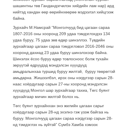
шашинтны төв Гандандэгчилэн хийдийн лам нар) ард
нийтэд хандан өөр өөрийнхөөрөө мэдээлэл хийцгээж
байна.
Зурхайч М.Намсрай “Монголчууд бид цагаан сараа
1807-2016 оны хооронд 209 удаа тэмдэглэхдээ 134
удаа буруу, 75 удаа зөв өдөр шинэллээ. Түвдийн
зурхайгаар цагаан сараа тэмдэглэвэл 2016-2046 оны
хооронд дахиад 23 удаа буруу шинэлэхээр байна.
Шинэлэх ёсоо буруу өдөр товлосноос болж тухайн
зөрүүтэй өдрүүдэд мэндэлсэн хүүхдүүд
амьдралынхаа туршид буруу жилтэй, буруу төөрөгтэй
амьдарна. Жишээлбэл, ирэх оны нэгдүгээр сарын 28-
наас хоёрдугаар сарын 27-ны хооронд мэндэлсэн
хүүхдүүд Монгол шар зурхайгаар тахиа, Төгс буянт
зурхайгаар мичин жилтэй болох нь.
Төгс буянт зурхайнхан энэ жилийн цагаан сарыг
хоёрдугаар сарын 28-нд эхэлнэ гэж үзэж байгаа нь
буруу. Монголчууд цагаан сараа нэгдүгээр сарын 28-
нд тэмдэглэх нь зүйтэй” Сүмбэ Хамба хэмээх