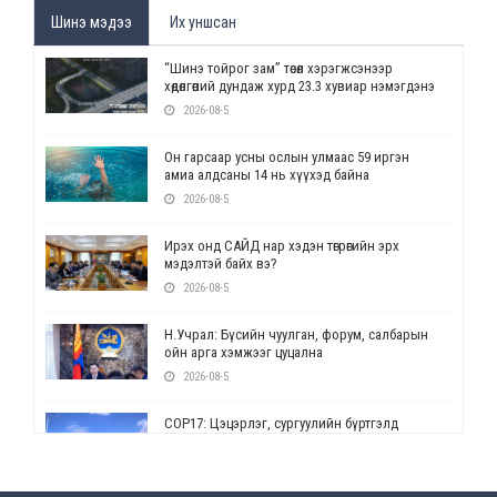
Шинэ мэдээ
Их уншсан
“Шинэ тойрог зам” төсөл хэрэгжсэнээр
хөдөлгөөний дундаж хурд 23.3 хувиар нэмэгдэнэ
2026-08-5
Он гарсаар усны ослын улмаас 59 иргэн
амиа алдсаны 14 нь хүүхэд байна
2026-08-5
Ирэх онд САЙД нар хэдэн төгрөгийн эрх
мэдэлтэй байх вэ?
2026-08-5
Н.Учрал: Бүсийн чуулган, форум, салбарын
ойн арга хэмжээг цуцална
2026-08-5
СОР17: Цэцэрлэг, сургуулийн бүртгэлд
өөрчлөлт орно
2026-08-5