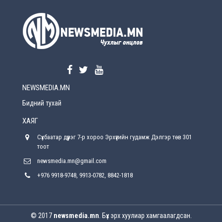
УЕПГ: Биеэ үнэлэхийг зохион байгуулж, хүн
худалдаалсан хэргүүдийг шүүхэд
шилжүүлжээ
2026-08-5
Өнөөдрийн онч үг
2026-08-5
NEWSMEDIA.MN
Энэ сарын 15-наас эхлэн замын хөдөлгөөнд
өөрчлөлт орно
Бидний тухай
2026-08-4
ХАЯГ
С.Бямбацогт: Иргэд, бизнес эрхлэгчдэд
Сүхбаатар дүүрэг 7-р хороо Эрхүүгийн гудамж Дэлгэр төв 301
хүрсэн өгөөжөөрөө ажлаа үнэлж, хэрэгжилтээ
тайлагнадаг байх ёстой
тоот
2026-08-4
newsmedia.mn@gmail.com
+976 9918-9748, 9913-0782, 8842-1818
Улсын онцгой комисс өвөлжилтийн бэлтгэл,
бэлэн байдлыг хангах чиглэлээр хуралдлаа
2026-07-30
© 2017
newsmedia.mn
. Бүх эрх хуулиар хамгаалагдсан.
Баян-Өлгийн дараагийн засаг “ноён”-ы