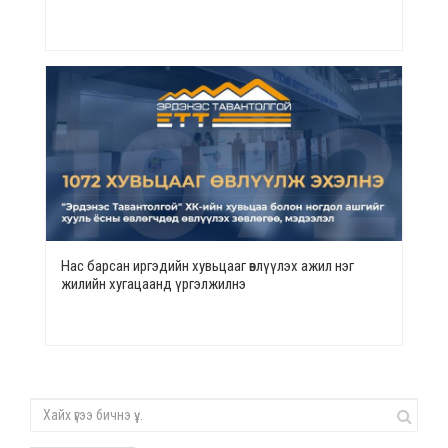
Нас барсан иргэдийн хувьцааг өвлүүлэх ажил нэг
жилийн хугацаанд үргэлжилнэ