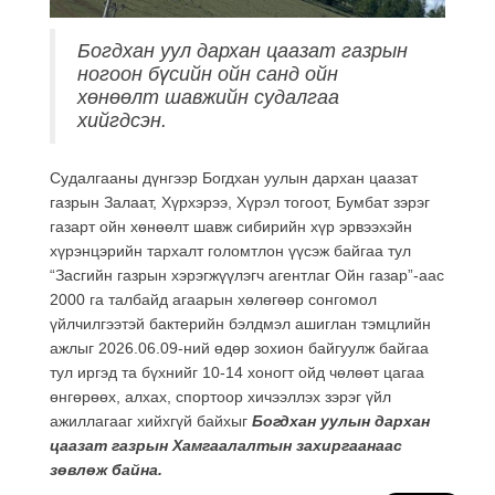
Богдхан уул дархан цаазат газрын
ногоон бүсийн ойн санд ойн
хөнөөлт шавжийн судалгаа
хийгдсэн.
Судалгааны дүнгээр Богдхан уулын дархан цаазат
газрын Залаат, Хүрхэрээ, Хүрэл тогоот, Бумбат зэрэг
газарт ойн хөнөөлт шавж сибирийн хүр эрвээхэйн
хүрэнцэрийн тархалт голомтлон үүсэж байгаа тул
“Засгийн газрын хэрэгжүүлэгч агентлаг Ойн газар”-аас
2000 га талбайд агаарын хөлөгөөр сонгомол
үйлчилгээтэй бактерийн бэлдмэл ашиглан тэмцлийн
ажлыг 2026.06.09-ний өдөр зохион байгуулж байгаа
тул иргэд та бүхнийг 10-14 хоногт ойд чөлөөт цагаа
өнгөрөөх, алхах, спортоор хичээллэх зэрэг үйл
ажиллагааг хийхгүй байхыг
Богдхан уулын дархан
цаазат газрын Хамгаалалтын захиргаанаас
зөвлөж байна.