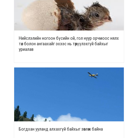
Нийслэлийн ногоон бүсийн ой, гол нуур орчмоос нялх
төл болон ангаахайг эхээс нь төөрүүлэхгүй байхыг
уриалав
Богдхан ууланд алхахгүй байхыг зөвлөж байна