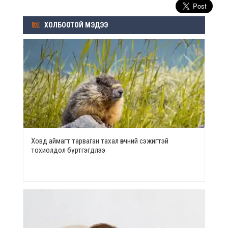
ХОЛБООТОЙ МЭДЭЭ
Ховд аймагт тарваган тахал өвчний сэжигтэй
тохиолдол бүртгэгдлээ