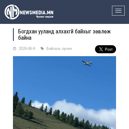
Toggle
naviga
Богдхан ууланд алхахгүй байхыг зөвлөж
байна
2026-06-9
Байгаль орчин