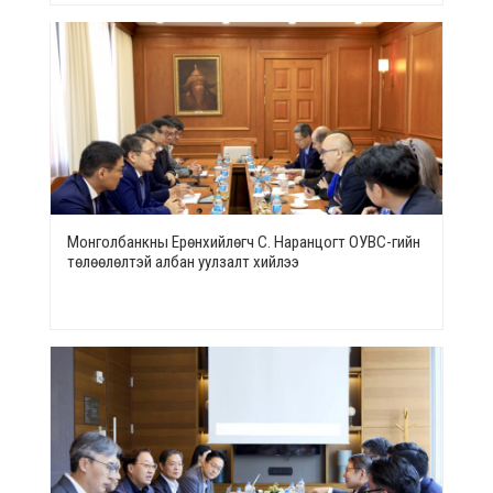
Монголбанкны Ерөнхийлөгч С. Наранцогт ОУВС-гийн
төлөөлөлтэй албан уулзалт хийлээ