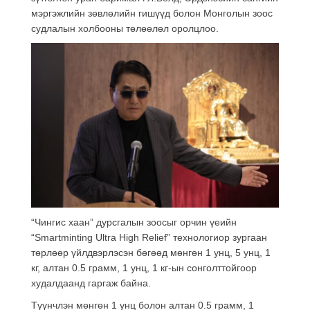
мэргэжлийн зөвлөлийн гишүүд болон Монголын зоос
судлалын холбооны төлөөлөл оролцлоо.
“Чингис хаан” дурсгалын зоосыг орчин үеийн
“Smartminting Ultra High Relief” технологиор зургаан
төрлөөр үйлдвэрлэсэн бөгөөд мөнгөн 1 унц, 5 унц, 1
кг, алтан 0.5 грамм, 1 унц, 1 кг-ын сонголттойгоор
худалдаанд гаргаж байна.
Түүнчлэн мөнгөн 1 унц болон алтан 0.5 грамм, 1