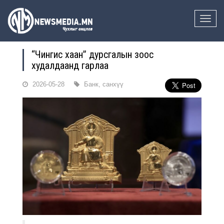
Toggle
naviga
“Чингис хаан” дурсгалын зоос
худалдаанд гарлаа
2026-05-28
Банк, санхүү