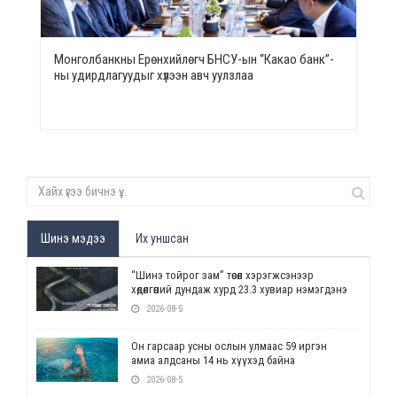
Монголбанкны Ерөнхийлөгч БНСУ-ын “Какао банк”-
ны удирдлагуудыг хүлээн авч уулзлаа
Шинэ мэдээ
Их уншсан
“Шинэ тойрог зам” төсөл хэрэгжсэнээр
хөдөлгөөний дундаж хурд 23.3 хувиар нэмэгдэнэ
2026-08-5
Он гарсаар усны ослын улмаас 59 иргэн
амиа алдсаны 14 нь хүүхэд байна
2026-08-5