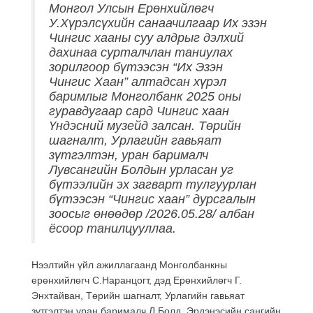
Монгол Улсын Ерөнхийлөгч
У.Хүрэлсүхийн санаачилгаар Их эзэн
Чингис хааны суу алдрыг дэлхий
дахинаа сурталчлан таниулах
зорилгоор бүтээсэн “Их Эзэн
Чингис Хаан” алтадсан хүрэл
баримлыг Монголбанк 2025 оны
гуравдугаар сард Чингис хаан
Үндэсний музейд залсан. Төрийн
шагналт, Урлагийн гавьяат
зүтгэлтэн, уран барималч
Лувсангийн Болдын урласан уг
бүтээлийн эх загварт тулгуурлан
бүтээсэн “Чингис хаан” дурсгалын
зоосыг өнөөдөр /2026.05.28/ албан
ёсоор танилцууллаа.
Нээлтийн үйл ажиллагаанд Монголбанкны
ерөнхийлөгч С.Наранцогт, дэд Ерөнхийлөгч Г.
Энхтайван, Төрийн шагналт, Урлагийн гавьяат
зүтгэлтэн уран барималч Л.Болд, Эрдэнэсийн сангийн