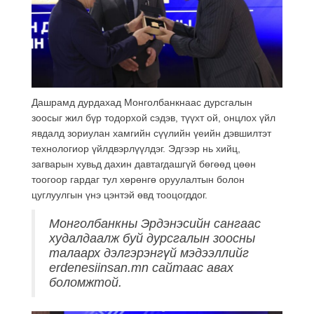
Дашрамд дурдахад Монголбанкнаас дурсгалын
зоосыг жил бүр тодорхой сэдэв, түүхт ой, онцлох үйл
явдалд зориулан хамгийн сүүлийн үеийн дэвшилтэт
технологиор үйлдвэрлүүлдэг. Эдгээр нь хийц,
загварын хувьд дахин давтагдашгүй бөгөөд цөөн
тоогоор гардаг тул хөрөнгө оруулалтын болон
цуглуулгын үнэ цэнтэй өвд тооцогддог.
Монголбанкны Эрдэнэсийн сангаас
худалдаалж буй дурсгалын зоосны
талаарх дэлгэрэнгүй мэдээллийг
erdenesiinsan.mn сайтаас авах
боломжтой.