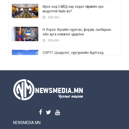
Ирэх онд САЙД нар хэдэн төгрөгийн эрх
мэдэлтэй байх вэ?
2026-08-5
Н.Учрал: Бүсийн чуулган, форум, салбарын
ойн арга хэмжээг цуцална
2026-08-5
СОР17: Цэцэрлэг, сургуулийн бүртгэлд
өөрчлөлт орно
2026-08-5
УЕПГ: Биеэ үнэлэхийг зохион байгуулж, хүн
худалдаалсан хэргүүдийг шүүхэд
шилжүүлжээ
2026-08-5
Өнөөдрийн онч үг
2026-08-5
NEWSMEDIA.MN
Энэ сарын 15-наас эхлэн замын хөдөлгөөнд
өөрчлөлт орно