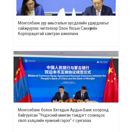
Монголбанк уур амьсгалын эрсдэлийн удирдлагыг
сайжруулах чиглэлээр Олон Улсын Санхүүгийн
Корпорацитай хамтран ажиллана
Монголбанк болон Хятадын Ардын Банк хооронд
байгуулсан “Үндэсний мөнгөн тэмдэгт солилцох
своп хэлцлийн ерөнхий гэрээ”-г сунгалаа