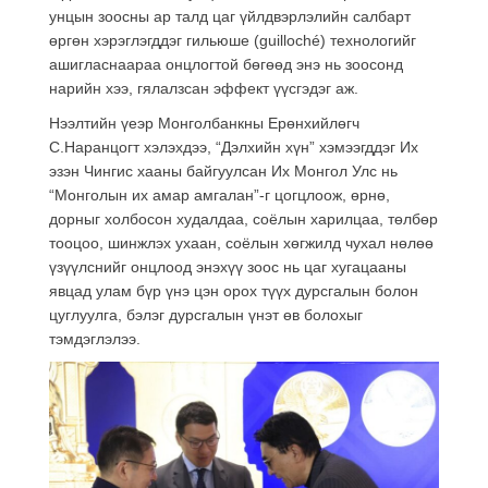
унцын зоосны ар талд цаг үйлдвэрлэлийн салбарт
өргөн хэрэглэгддэг гильюше (guilloché) технологийг
ашигласнаараа онцлогтой бөгөөд энэ нь зоосонд
нарийн хээ, гялалзсан эффект үүсгэдэг аж.
Нээлтийн үеэр Монголбанкны Ерөнхийлөгч
С.Наранцогт хэлэхдээ, “Дэлхийн хүн” хэмээгддэг Их
эзэн Чингис хааны байгуулсан Их Монгол Улс нь
“Монголын их амар амгалан”-г цогцлоож, өрнө,
дорныг холбосон худалдаа, соёлын харилцаа, төлбөр
тооцоо, шинжлэх ухаан, соёлын хөгжилд чухал нөлөө
үзүүлснийг онцлоод энэхүү зоос нь цаг хугацааны
явцад улам бүр үнэ цэн орох түүх дурсгалын болон
цуглуулга, бэлэг дурсгалын үнэт өв болохыг
тэмдэглэлээ.