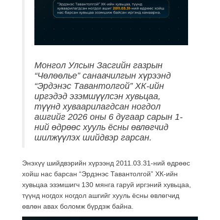
Монгол Улсын Засгийн газрын
“Чөлөөлье” санаачилгын хүрээнд
“Эрдэнэс Тавантолгой” ХК-ийн
иргэдэд эзэмшүүлсэн хувьцаа,
түүнд хуваарилагдсан ногдол
ашгийг 2026 оны 6 дугаар сарын 1-
ний өдрөөс хууль ёсны өвлөгчид
шилжүүлэх шийдвэр гарсан.
Энэхүү шийдвэрийн хүрээнд 2011.03.31-ний өдрөөс
хойш нас барсан “Эрдэнэс Тавантолгой” ХК-ийн
хувьцаа эзэмшигч 130 мянга гаруй иргэний хувьцаа,
түүнд ногдох ногдол ашгийг хууль ёсны өвлөгчид
өвлөн авах боломж бүрдэж байна.