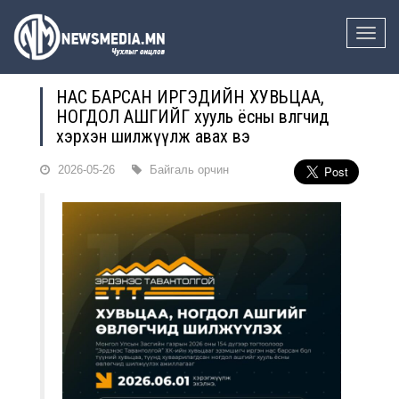
Toggle
naviga
НАС БАРСАН ИРГЭДИЙН ХУВЬЦАА,
НОГДОЛ АШГИЙГ хууль ёсны өвлөгчид
хэрхэн шилжүүлж авах вэ
2026-05-26
Байгаль орчин