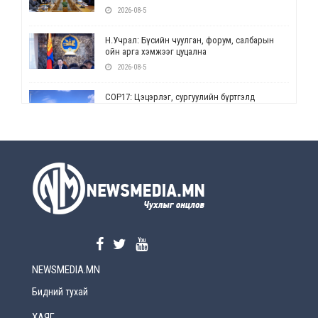
2026-08-5
Н.Учрал: Бүсийн чуулган, форум, салбарын
ойн арга хэмжээг цуцална
2026-08-5
СОР17: Цэцэрлэг, сургуулийн бүртгэлд
өөрчлөлт орно
2026-08-5
УЕПГ: Биеэ үнэлэхийг зохион байгуулж, хүн
худалдаалсан хэргүүдийг шүүхэд
шилжүүлжээ
2026-08-5
Өнөөдрийн онч үг
2026-08-5
NEWSMEDIA.MN
Энэ сарын 15-наас эхлэн замын хөдөлгөөнд
өөрчлөлт орно
Бидний тухай
2026-08-4
ХАЯГ