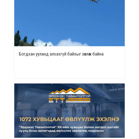
Богдхан ууланд алхахгүй байхыг зөвлөж байна