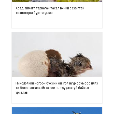
Ховд аймагт тарваган тахал өвчний сэжигтэй
тохиолдол бүртгэгдлээ
Нийслэлийн ногоон бүсийн ой, гол нуур орчмоос нялх
төл болон ангаахайг эхээс нь төөрүүлэхгүй байхыг
уриалав