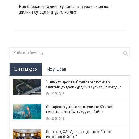
Нас барсан иргэдийн хувьцааг өвлүүлэх ажил нэг
жилийн хугацаанд үргэлжилнэ
Шинэ мэдээ
Их уншсан
“Шинэ тойрог зам” төсөл хэрэгжсэнээр
хөдөлгөөний дундаж хурд 23.3 хувиар нэмэгдэнэ
2026-08-5
Он гарсаар усны ослын улмаас 59 иргэн
амиа алдсаны 14 нь хүүхэд байна
2026-08-5
Ирэх онд САЙД нар хэдэн төгрөгийн эрх
мэдэлтэй байх вэ?